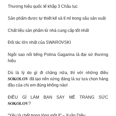
Thương hiệu quốc tế khắp 3 Châu lục
Sản phẩm được tự thiết kế và tỉ mỉ trong sâu sản xuất
Chất liệu sản phẩm từ nhà cung cấp tốt nhất
Đối tác lớn nhất của SWAROVSKI
Ngôi sao nổi tiếng Polina Gagarina là đại sứ thương
hiệu
Dù là lý do gì đi chăng nữa, thì với những điều
𝐒𝐎𝐊𝐎𝐋𝐎𝐕 đã tạo nên xứng đáng là sự lựa chọn hàng
đầu của chị em đúng không nào!
ĐIỀU GÌ LÀM BẠN SAY MÊ TRANG SỨC
𝐒𝐎𝐊𝐎𝐋𝐎𝐕?
“Yêu là chết trong lòng một ít” – Xuân Diệu