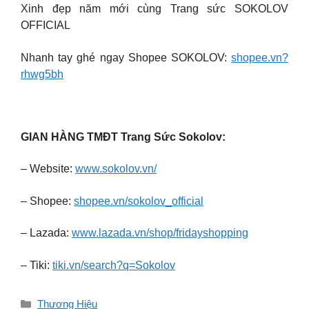
Xinh đẹp năm mới cùng Trang sức SOKOLOV
OFFICIAL
Nhanh tay ghé ngay Shopee SOKOLOV:
shopee.vn?
rhwg5bh
GIAN HÀNG TMĐT Trang Sức Sokolov:
– Website:
www.sokolov.vn/
– Shopee:
shopee.vn/sokolov_official
– Lazada:
www.lazada.vn/shop/fridayshopping
– Tiki:
tiki.vn/search?q=Sokolov
Danh
Thương Hiệu