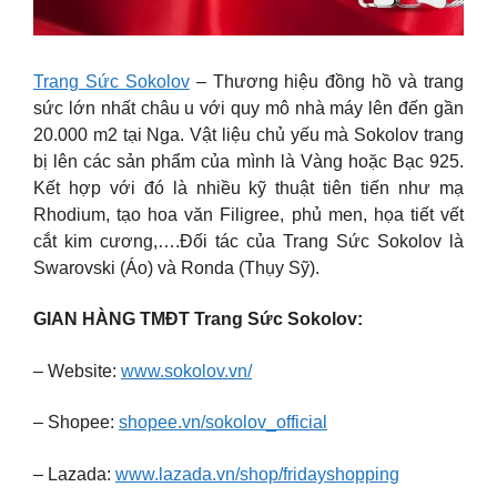
Trang Sức Sokolov
– Thương hiệu đồng hồ và trang
sức lớn nhất châu u với quy mô nhà máy lên đến gần
20.000 m2 tại Nga. Vật liệu chủ yếu mà Sokolov trang
bị lên các sản phẩm của mình là Vàng hoặc Bạc 925.
Kết hợp với đó là nhiều kỹ thuật tiên tiến như mạ
Rhodium, tạo hoa văn Filigree, phủ men, họa tiết vết
cắt kim cương,….Đối tác của Trang Sức Sokolov là
Swarovski (Áo) và Ronda (Thụy Sỹ).
GIAN HÀNG TMĐT Trang Sức Sokolov:
– Website:
www.sokolov.vn/
– Shopee:
shopee.vn/sokolov_official
– Lazada:
www.lazada.vn/shop/fridayshopping