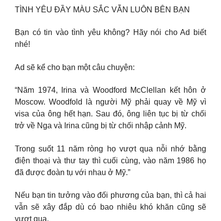
TÌNH YÊU ĐẦY MÀU SẮC VẪN LUÔN BÊN BẠN
Bạn có tin vào tình yêu không? Hãy nói cho Ad biết
nhé!
Ad sẽ kể cho bạn một câu chuyện:
“Năm 1974, Irina và Woodford McClellan kết hôn ở
Moscow. Woodfold là người Mỹ phải quay về Mỹ vì
visa của ông hết hạn. Sau đó, ông liên tục bị từ chối
trở về Nga và Irina cũng bị từ chối nhập cảnh Mỹ.
Trong suốt 11 năm ròng họ vượt qua nỗi nhớ bằng
điện thoại và thư tay thì cuối cùng, vào năm 1986 họ
đã được đoàn tụ với nhau ở Mỹ.”
Nếu bạn tin tưởng vào đối phương của bạn, thì cả hai
vẫn sẽ xây đắp dù có bao nhiêu khó khăn cũng sẽ
vượt qua.