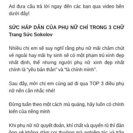
Ad đưa câu trả lời ngay đến các bạn qua video bên
dưới đây!
SỨC HẤP DẪN CỦA PHỤ NỮ CHỈ TRONG 3 CHỮ
Trang Sức Sokolov
Nhiều chị em sẽ suy nghĩ rằng phụ nữ mãi chăm chút
vẻ ngoài hay mãi hy sinh sẽ có một phạm trù xinh đẹp
nhất định, thế nhưng người phụ nữ xinh đẹp nhất
chính là “yêu bản thân” và “là chính mình”.
Sau đây, mời chị em cùng ad đi qua TOP 3 điều phụ
nữ nên cân nhắc nhé!
Đừng tuân theo một cách mù quáng, hãy luôn có chính
kiến của riêng mình
Khi phụ nữ nữ quyết đoán, khí chất và quyến rũ thì đàn
ông sẽ không dám coi thường mà nghiêm túc và trân