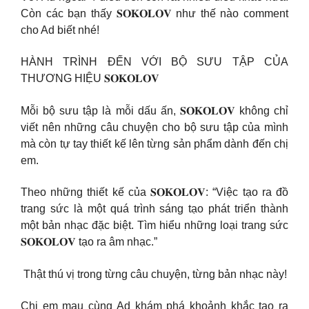
Còn các bạn thấy 𝐒𝐎𝐊𝐎𝐋𝐎𝐕 như thế nào comment
cho Ad biết nhé!
HÀNH TRÌNH ĐẾN VỚI BỘ SƯU TẬP CỦA
THƯƠNG HIỆU 𝐒𝐎𝐊𝐎𝐋𝐎𝐕
Mỗi bộ sưu tập là mỗi dấu ấn, 𝐒𝐎𝐊𝐎𝐋𝐎𝐕 không chỉ
viết nên những câu chuyện cho bộ sưu tập của mình
mà còn tự tay thiết kế lên từng sản phẩm dành đến chị
em.
Theo những thiết kế của 𝐒𝐎𝐊𝐎𝐋𝐎𝐕: “Việc tạo ra đồ
trang sức là một quá trình sáng tạo phát triển thành
một bản nhạc đặc biệt. Tìm hiểu những loại trang sức
𝐒𝐎𝐊𝐎𝐋𝐎𝐕 tạo ra âm nhạc.”
️ Thật thú vị trong từng câu chuyện, từng bản nhạc này!
Chị em mau cùng Ad khám phá khoảnh khắc tạo ra