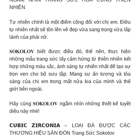
NHIÊN
Tự nhiên chính là một điểm cộng đối với chị em. Điều
tự nhiên nhất sẽ tôn lên vẻ đẹp vừa sang trọng vừa lấp
lánh của phái nữ.
𝐒𝐎𝐊𝐎𝐋𝐎𝐕 biết được điều đó, thế nên, thực hiện
những mẫu trang sức lấy cảm hứng từ thiên nhiên kết
hợp những màu sắc, ánh sáng tự nhiên nhất để tạo sự
trọn vẹn cho bộ sưu tập. Mang sự ấn tượng và tỏa
sáng của chị em trong mắt nửa kia của mình và thế
giới bên ngoài.
Hãy cùng 𝐒𝐎𝐊𝐎𝐋𝐎𝐕 ngắm nhìn những thiết kế tuyệt
diệu này nhé!
𝗖𝗨𝗕𝗜𝗖 𝗭𝗜𝗥𝗖𝗢𝗡𝗜𝗔 – LOẠI ĐÁ ĐƯỢC CÁC
THƯƠNG HIỆU SĂN ĐÓN Trang Sức Sokolov