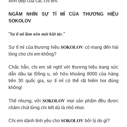
xinh đẹp của các chị em.
NGẮM NHÌN SỰ TỈ MỈ CỦA THƯƠNG HIỆU
SOKOLOV
“𝑺𝒖̛̣ 𝒕𝒊̉ 𝒎𝒊̉ 𝒍𝒂̀𝒎 𝒏𝒆̂𝒏 𝒎𝒐̣̂𝒕 𝒌𝒊𝒆̣̂𝒕 𝒕𝒂́𝒄.”
Sự tỉ mỉ của thương hiệu 𝐒𝐎𝐊𝐎𝐋𝐎𝐕 có mang đến hài
lòng cho chị em không?
Chắc hẳn, chị em sẽ nghĩ với thương hiệu trang sức
dẫn dầu tại Đông u, sở hữu khoảng 8000 của hàng
trên 30 quốc gia, sự tỉ mỉ có thể rất hiếm hoi đúng
không!
Thế nhưng, với 𝐒𝐎𝐊𝐎𝐋𝐎𝐕 mọi sản phẩm đều được
chăm chút từng chi tiết dù là nhỏ nhoi.
Chị em dành tình yêu cho 𝐒𝐎𝐊𝐎𝐋𝐎𝐕 bởi lý do gì?