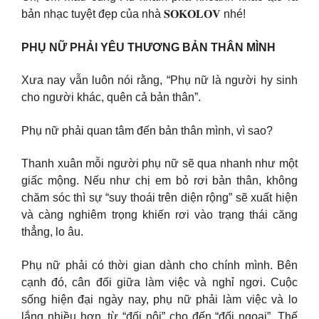
bản nhạc tuyệt đẹp của nhà 𝐒𝐎𝐊𝐎𝐋𝐎𝐕 nhé!
PHỤ NỮ PHẢI YÊU THƯƠNG BẢN THÂN MÌNH
Xưa nay vẫn luôn nói rằng, “Phụ nữ là người hy sinh
cho người khác, quên cả bản thân”.
Phụ nữ phải quan tâm đến bản thân mình, vì sao?
Thanh xuân mỗi người phụ nữ sẽ qua nhanh như một
giấc mộng. Nếu như chị em bỏ rơi bản thân, không
chăm sóc thì sự “suy thoái trên diện rộng” sẽ xuất hiện
và càng nghiêm trọng khiến rơi vào trạng thái căng
thẳng, lo âu.
Phụ nữ phải có thời gian dành cho chính mình. Bên
cạnh đó, cân đối giữa làm việc và nghỉ ngơi. Cuộc
sống hiện đại ngày nay, phụ nữ phải làm việc và lo
lắng nhiều hơn, từ “đối nội” cho đến “đối ngoại”. Thế