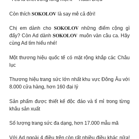
Còn thích 𝐒𝐎𝐊𝐎𝐋𝐎𝐕 là say mê cả đời!
Chị em dành cho 𝐒𝐎𝐊𝐎𝐋𝐎𝐕 những điểm cộng gì
đấy? Còn Ad dành 𝐒𝐎𝐊𝐎𝐋𝐎𝐕 muôn vàn câu ca. Hãy
cùng Ad tìm hiểu nhé!
Một thương hiệu quốc tế có mặt rộng khắp các Châu
lục
Thương hiệu trang sức lớn nhất khu vực Đông Âu với
8.000 cửa hàng, hơn 160 đại lý
Sản phẩm được thiết kế độc đáo và tỉ mỉ trong từng
khâu sản xuất
Số lượng trang sức đa dạng, hơn 17.000 mẫu mã
Với Ad ngoài 4 điều trên còn rất nhiều điều khác nữa!