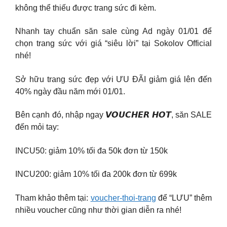
không thể thiếu được trang sức đi kèm.
Nhanh tay chuẩn săn sale cùng Ad ngày 01/01 để
chọn trang sức với giá “siêu lời” tại Sokolov Official
nhé!
Sở hữu trang sức đẹp với ƯU ĐÃI giảm giá lên đến
40% ngày đầu năm mới 01/01.
Bên cạnh đó, nhập ngay 𝙑𝙊𝙐𝘾𝙃𝙀𝙍 𝙃𝙊𝙏, săn SALE
đến mỏi tay:
INCU50: giảm 10% tối đa 50k đơn từ 150k
INCU200: giảm 10% tối đa 200k đơn từ 699k
Tham khảo thêm tại:
voucher-thoi-trang
để “LƯU” thêm
nhiều voucher cũng như thời gian diễn ra nhé!