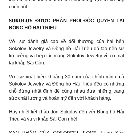
cuốn hút.
𝐒𝐎𝐊𝐎𝐋𝐎𝐕 ĐƯỢC PHÂN PHỐI ĐỘC QUYỀN TẠI
ĐỒNG HỒ HẢI TRIỀU
Với sự đánh giá cao về đối thương của hai bên
Sokolov Jewelry và Đồng hồ Hải Triều đã tạo nên sự
tin tưởng và hợp tác mang Sokolov Jewelry về có mặt
tại khắp Sài Gòn.
Với sự xuất hiện khoảng 30 năm của chính mình, cả
Sokolov Jewelry và Đồng hồ Hải Triều đều có những
chỗ đứng nhất định để cùng nhau đưa những trang
sức chất lượng và hoàn mỹ đến với khách hàng.
Hãy nhiệt liệt chào đón Sokolov đến với Đồng hồ Hải
Triều và vu vi khắp Sài Gòn nhé!
SẢN PHẨM CỦA 𝐂𝐎𝐋𝐎𝐑𝐅𝐔𝐋 𝐋𝐎𝐕𝐄 Trang Sức