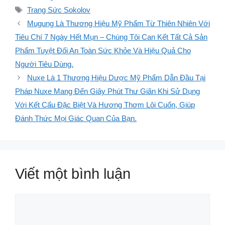
mục
Thẻ
Trang Sức Sokolov
Mugung Là Thương Hiệu Mỹ Phẩm Từ Thiên Nhiên Với
Tiêu Chí 7 Ngày Hết Mụn – Chúng Tôi Can Kết Tất Cả Sản
Phẩm Tuyệt Đối An Toàn Sức Khỏe Và Hiệu Quả Cho
Người Tiêu Dùng.
Nuxe Là 1 Thương Hiệu Dược Mỹ Phẩm Dẫn Đầu Tại
Pháp Nuxe Mang Đến Giây Phút Thư Giãn Khi Sử Dụng
Với Kết Cấu Đặc Biệt Và Hương Thơm Lôi Cuốn, Giúp
Đánh Thức Mọi Giác Quan Của Bạn.
Viết một bình luận
Bình
luận