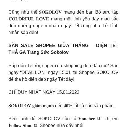
Cũng như thế 𝐒𝐎𝐊𝐎𝐋𝐎𝐕 mang đến bạn Bộ sưu tập
𝐂𝐎𝐋𝐎𝐑𝐅𝐔𝐋 𝐋𝐎𝐕𝐄 mang một tình yêu đầy màu sắc
đến những chị em nhân ngày Tết cũng như Lễ Tình
Nhân sắp đến!
SĂN SALE SHOPEE GIỮA THÁNG – DIỆN TẾT
THẢ GA Trang Sức Sokolov
Sắp đón Tết rồi, chị em đã shopping đến đâu rồi? Săn
ngay “DEAL LỚN” ngày 15.01 tại Shopee SOKOLOV
để tha hồ diện đẹp ngày Tết đây!
CHỈ DUY NHẤT NGÀY 15.01.2022
𝐒𝐎𝐊𝐎𝐋𝐎𝐕 𝐠𝐢𝐚̉𝐦 𝐦𝐚̣𝐧𝐡 đến 𝟒𝟎% tất cả các sản phẩm.
Bên cạnh đó, SOKOLOV còn có 𝐕𝐨𝐮𝐜𝐡𝐞𝐫 khi chị em
𝐅𝐨𝐥𝐥𝐨𝐰 𝐒𝐡𝐨𝐩 tại Shopee nữa đấy nhé!