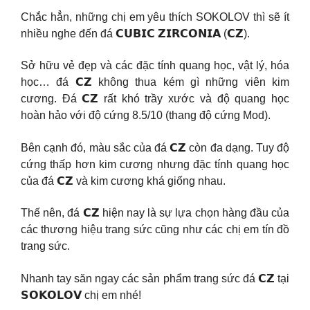
Chắc hẳn, những chị em yêu thích SOKOLOV thì sẽ ít
nhiều nghe đến đá 𝗖𝗨𝗕𝗜𝗖 𝗭𝗜𝗥𝗖𝗢𝗡𝗜𝗔 (𝗖𝗭).
Sở hữu vẻ đẹp và các đặc tính quang học, vật lý, hóa
học… đá 𝗖𝗭 không thua kém gì những viên kim
cương. Đá 𝗖𝗭 rất khó trầy xước và độ quang học
hoàn hảo với độ cứng 8.5/10 (thang độ cứng Mod).
Bên cạnh đó, màu sắc của đá 𝗖𝗭 còn đa dạng. Tuy độ
cứng thấp hơn kim cương nhưng đặc tính quang học
của đá 𝗖𝗭 và kim cương khá giống nhau.
Thế nên, đá 𝗖𝗭 hiện nay là sự lựa chọn hàng đầu của
các thương hiệu trang sức cũng như các chị em tín đồ
trang sức.
Nhanh tay săn ngay các sản phẩm trang sức đá 𝗖𝗭 tại
𝗦𝗢𝗞𝗢𝗟𝗢𝗩 chị em nhé!