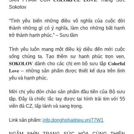
Sokolov
“Tình yêu biến những điều vô nghĩa của cuộc đời
thành những gì có ý nghĩa, làm cho những bất hạnh
trở thành hạnh phúc.” – Sưu tầm
Tình yêu luôn mang một điều kỳ diệu đến mới cuộc
sống chúng ta. Tạo thêm sự hạnh phúc trọn vẹn,
𝐒𝐎𝐊𝐎𝐋𝐎𝐕 dành cho các chị em bộ sưu tập 𝐂𝐨𝐥𝐨𝐫𝐟𝐮𝐥
𝐋𝐨𝐯𝐞 – những sản phẩm được thiết kế dựa trên tình
yêu và hạnh phúc.
Mời chị yêu đón chào sản phẩm đầu tiên của Bộ sưu
tập. Đây là chiếc lắc tay được tại hình trái tim với 55
viên đá CZ, lấp lánh và sang trọng.
Link sản phẩm:
info.donghohaitrieu.vn/77W1
NGẮM NHÌN TRANG SỨC HÒA CÙNG THIÊN