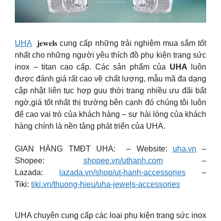
UHA
𝐣𝐞𝐰𝐞𝐥𝐬 cung cấp những trải nghiệm mua sắm tốt
nhất cho những người yêu thích đồ phụ kiện trang sức
inox – titan cao cấp. Các sản phẩm của
UHA
luôn
được đánh giá rất cao về chất lượng, mẫu mã đa dạng
cập nhật liên tục hợp guu thời trang nhiều ưu đãi bất
ngờ,giá tốt nhất thị trường bên cạnh đó chúng tôi luôn
để cao vai trò của khách hàng – sự hài lòng của khách
hàng chính là nền tảng phát triển của UHA.
GIAN HÀNG TMĐT UHA: – Website:
uha.vn
–
Shopee:
shopee.vn/uthanh.com
–
Lazada:
lazada.vn/shop/ut-hanh-accessories
–
Tiki:
tiki.vn/thuong-hieu/uha-jewels-accessories
UHA chuyên cung cấp các loại phụ kiện trang sức inox