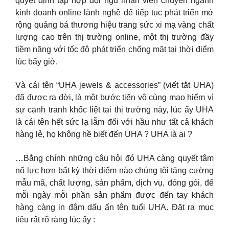
quyết định tập hợp đội ngủ nhân viên chuyên ngành
kinh doanh online lành nghề để tiếp tục phát triển mở
rộng quảng bá thương hiệu trang sức xi mạ vàng chất
lượng cao trên thị trường online, một thị trường đầy
tiềm năng với tốc độ phát triển chống mặt tại thời điểm
lúc bấy giờ.
Và cái tên “UHA jewels & accessories” (viết tắt UHA)
đã được ra đời, là một bước tiến vô cùng mạo hiểm vì
sự cạnh tranh khốc liệt tại thị trường này, lúc ấy UHA
là cái tên hết sức lạ lẫm đối với hầu như tất cả khách
hàng lẻ, họ không hề biết đến UHA ? UHA là ai ?
…Bằng chính những câu hỏi đó UHA càng quyết tâm
nổ lực hơn bất kỳ thời điểm nào chúng tôi tăng cường
mẫu mã, chất lượng, sản phẩm, dịch vụ, đóng gói, để
mỗi ngày mỗi phần sản phẩm được đến tay khách
hàng càng in đậm dấu ấn tên tuổi UHA. Đặt ra mục
tiêu rất rõ ràng lúc ấy :