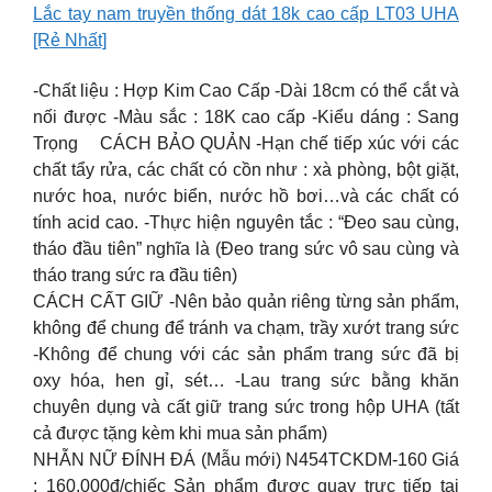
Lắc tay nam truyền thống dát 18k cao cấp LT03 UHA
[Rẻ Nhất]
-Chất liệu : Hợp Kim Cao Cấp -Dài 18cm có thể cắt và
nối được -Màu sắc : 18K cao cấp -Kiểu dáng : Sang
Trọng CÁCH BẢO QUẢN -Hạn chế tiếp xúc với các
chất tẩy rửa, các chất có cồn như : xà phòng, bột giặt,
nước hoa, nước biển, nước hồ bơi…và các chất có
tính acid cao. -Thực hiện nguyên tắc : “Đeo sau cùng,
tháo đầu tiên” nghĩa là (Đeo trang sức vô sau cùng và
tháo trang sức ra đầu tiên)
CÁCH CẤT GIỮ -Nên bảo quản riêng từng sản phẩm,
không để chung để tránh va chạm, trầy xướt trang sức
-Không để chung với các sản phẩm trang sức đã bị
oxy hóa, hen gỉ, sét… -Lau trang sức bằng khăn
chuyên dụng và cất giữ trang sức trong hộp UHA (tất
cả được tặng kèm khi mua sản phẩm)
NHẪN NỮ ĐÍNH ĐÁ (Mẫu mới) N454TCKDM-160 Giá
: 160.000đ/chiếc Sản phẩm được quay trực tiếp tại