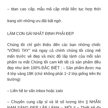
– titan cao cấp, mẫu mã cập nhật liên tục hợp thời
trang với những ưu đãi bất ngờ.
LÀM CON GÁI NHẤT ĐỊNH PHẢI ĐẸP
Chúng tôi chỉ giới thiệu đến các bạn những chiếc
“VÒNG TAY” mà ngay cả chính chúng tôi cũng mê
mẩn trước vẻ đẹp và mức độ lấp lánh của mỗi sản
phẩm ra mắt Chúng tôi cam kết tất cả sản phẩm đều
đẹp như ảnh 100% ĐẶC BIỆT : – Sản phẩm được mạ
4 lớp vàng 18K (chứ không phải 1~2 lớp giống trên thị
trường)
– Liên hệ tư vấn inbox hoặc zalo
– Chuyên cung cấp sỉ và lẻ số lượng lớn || NHẪN
NAM SÁNG ĐẸP LẤP LÁNH – MỚi || ~ Thiết kế đa