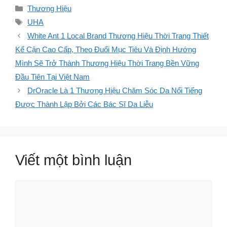
Danh
Thương Hiệu
mục
Thẻ
UHA
White Ant 1 Local Brand Thương Hiệu Thời Trang Thiết
Kế Cận Cao Cấp, Theo Đuổi Mục Tiêu Và Định Hướng
Mình Sẽ Trở Thành Thương Hiệu Thời Trang Bền Vững
Đầu Tiên Tại Việt Nam
DrOracle Là 1 Thương Hiệu Chăm Sóc Da Nổi Tiếng
Được Thành Lập Bởi Các Bác Sĩ Da Liễu
Viết một bình luận
Bình
luận