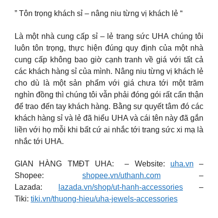
” Tôn trọng khách sỉ – nâng niu từng vị khách lẻ “
Là một nhà cung cấp sỉ – lẻ trang sức UHA chúng tôi
luôn tôn trọng, thực hiện đúng quy định của một nhà
cung cấp không bao giờ cạnh tranh về giá với tất cả
các khách hàng sỉ của mình. Nâng niu từng vị khách lẻ
cho dù là một sản phẩm với giá chưa tới một trăm
nghìn đồng thì chúng tôi vẫn phải đóng gói rất cẩn thận
để trao đến tay khách hàng. Bằng sự quyết tâm đó các
khách hàng sỉ và lẻ đã hiểu UHA và cái tên này đã gắn
liền với họ mỗi khi bất cứ ai nhắc tới trang sức xi mạ là
nhắc tới UHA.
GIAN HÀNG TMĐT UHA: – Website:
uha.vn
–
Shopee:
shopee.vn/uthanh.com
–
Lazada:
lazada.vn/shop/ut-hanh-accessories
–
Tiki:
tiki.vn/thuong-hieu/uha-jewels-accessories