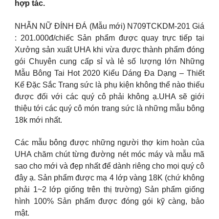
hợp tác.
NHẪN NỮ ĐÍNH ĐÁ (Mẫu mới) N709TCKDM-201 Giá
: 201.000đ/chiếc Sản phẩm được quay trực tiếp tại
Xưởng sản xuất UHA khi vừa được thành phẩm đóng
gói Chuyên cung cấp sỉ và lẻ số lượng lớn Những
Mẫu Bông Tai Hot 2020 Kiểu Dáng Đa Dạng – Thiết
Kế Đặc Sắc Trang sức là phụ kiện không thể nào thiếu
được đối với các quý cô phải không ạ.UHA sẽ giới
thiệu tới các quý cô món trang sức là những mẫu bông
18k mới nhất.
Các mẫu bông được những người thợ kim hoàn của
UHA chăm chút từng đường nét móc máy và mẫu mã
sao cho mới và đẹp nhất để dành riêng cho mọi quý cô
đây ạ. Sản phẩm được mạ 4 lớp vàng 18K (chứ không
phải 1~2 lớp giống trên thị trường) Sản phẩm giống
hình 100% Sản phẩm được đóng gói kỹ càng, bảo
mật.