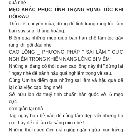
quả nhé
MẸO KHẮC PHỤC TÌNH TRẠNG RỤNG TÓC KHI
GỘI ĐẦU
Thời tiết chuyển mùa, đừng để tình trạng rụng tóc làm
bạn suy sụp, khủng hoảng.
Điểm qua những mẹo giúp bạn hạn chế làm tóc gãy
rụng khi gội đầu nhé
CẠO LÔNG _ PHƯƠNG PHÁP ” SAI LẦM ” CỰC
NGHIÊM TRỌNG KHIẾN NANG LÔNG BỊ VIÊM
Những ai đang có thói quen cạo lông này thì ” dừng lại
” ngay nhé để tránh hậu quả nghiêm trọng về sau.
Cùng Umiha điểm qua những sai lầm và hậu quả để
lại của việc cạo lông nhé!
Sở hữu làn da thuỷ tinh chuẩn hàn quốc với 6 mẹo
cực
đơn giản tại nhà
Tag ngay bạn bè vào để cùng làm đẹp với những tip
cực hay để có làn da sáng mịn nhé !
Những thói quen đơn giản giúp ngăn ngừa mụn trứng