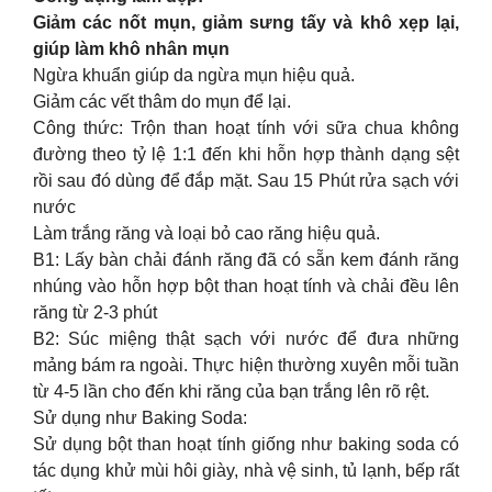
Giảm các nốt mụn, giảm sưng tấy và khô xẹp lại,
giúp làm khô nhân mụn
Ngừa khuẩn giúp da ngừa mụn hiệu quả.
Giảm các vết thâm do mụn để lại.
Công thức: Trộn than hoạt tính với sữa chua không
đường theo tỷ lệ 1:1 đến khi hỗn hợp thành dạng sệt
rồi sau đó dùng để đắp mặt. Sau 15 Phút rửa sạch với
nước
Làm trắng răng và loại bỏ cao răng hiệu quả.
B1: Lấy bàn chải đánh răng đã có sẵn kem đánh răng
nhúng vào hỗn hợp bột than hoạt tính và chải đều lên
răng từ 2-3 phút
B2: Súc miệng thật sạch với nước để đưa những
mảng bám ra ngoài. Thực hiện thường xuyên mỗi tuần
từ 4-5 lần cho đến khi răng của bạn trắng lên rõ rệt.
Sử dụng như Baking Soda:
Sử dụng bột than hoạt tính giống như baking soda có
tác dụng khử mùi hôi giày, nhà vệ sinh, tủ lạnh, bếp rất