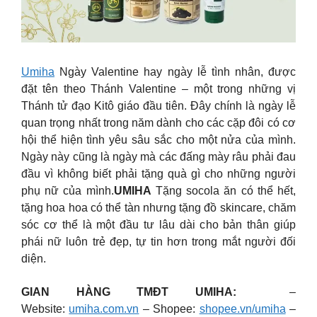
Umiha
Ngày Valentine hay ngày lễ tình nhân, được
đặt tên theo Thánh Valentine – một trong những vị
Thánh tử đạo Kitô giáo đầu tiên. Đây chính là ngày lễ
quan trọng nhất trong năm dành cho các cặp đôi có cơ
hội thể hiện tình yêu sâu sắc cho một nửa của mình.
Ngày này cũng là ngày mà các đấng mày râu phải đau
đầu vì không biết phải tặng quà gì cho những người
phụ nữ của mình.
UMIHA
Tặng socola ăn có thể hết,
tặng hoa hoa có thể tàn nhưng tặng đồ skincare, chăm
sóc cơ thể là một đầu tư lâu dài cho bản thân giúp
phái nữ luôn trẻ đẹp, tự tin hơn trong mắt người đối
diện.
GIAN HÀNG TMĐT UMIHA:
–
Website:
umiha.com.vn
– Shopee:
shopee.vn/umiha
–