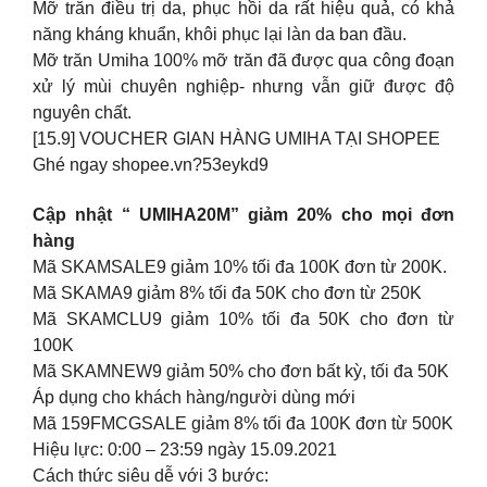
Mỡ trăn điều trị da, phục hồi da rất hiệu quả, có khả
năng kháng khuẩn, khôi phục lại làn da ban đầu.
Mỡ trăn Umiha 100% mỡ trăn đã được qua công đoạn
xử lý mùi chuyên nghiệp- nhưng vẫn giữ được độ
nguyên chất.
[15.9] VOUCHER GIAN HÀNG UMIHA TẠI SHOPEE
Ghé ngay shopee.vn?53eykd9
Cập nhật “ UMIHA20M” giảm 20% cho mọi đơn
hàng
Mã SKAMSALE9 giảm 10% tối đa 100K đơn từ 200K.
Mã SKAMA9 giảm 8% tối đa 50K cho đơn từ 250K
Mã SKAMCLU9 giảm 10% tối đa 50K cho đơn từ
100K
Mã SKAMNEW9 giảm 50% cho đơn bất kỳ, tối đa 50K
Áp dụng cho khách hàng/người dùng mới
Mã 159FMCGSALE giảm 8% tối đa 100K đơn từ 500K
Hiệu lực: 0:00 – 23:59 ngày 15.09.2021
Cách thức siêu dễ với 3 bước: