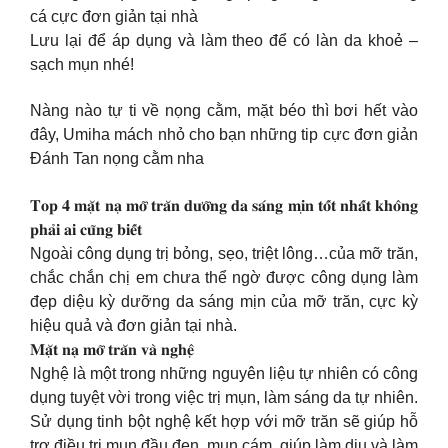
cá cực đơn giản tại nhà
Lưu lại để áp dụng và làm theo để có làn da khoẻ –
sạch mụn nhé!
Nàng nào tự ti về nọng cằm, mặt béo thì bơi hết vào
đây, Umiha mách nhỏ cho bạn những tip cực đơn giản
Đánh Tan nọng cằm nha
𝐓𝐨𝐩 𝟒 𝐦𝐚̣̆𝐭 𝐧𝐚̣ 𝐦𝐨̛̃ 𝐭𝐫𝐚̆𝐧 𝐝𝐮̛𝐨̛̃𝐧𝐠 𝐝𝐚 𝐬𝐚́𝐧𝐠 𝐦𝐢̣𝐧 𝐭𝐨̂́𝐭 𝐧𝐡𝐚̂́𝐭 𝐤𝐡𝐨̂𝐧𝐠
𝐩𝐡𝐚̉𝐢 𝐚𝐢 𝐜𝐮̃𝐧𝐠 𝐛𝐢𝐞̂́𝐭
Ngoài công dụng trị bỏng, sẹo, triệt lông…của mỡ trăn,
chắc chắn chị em chưa thể ngờ được công dụng làm
đẹp diệu kỳ dưỡng da sáng mịn của mỡ trăn, cực kỳ
hiệu quả và đơn giản tại nhà.
𝐌𝐚̣̆𝐭 𝐧𝐚̣ 𝐦𝐨̛̃ 𝐭𝐫𝐚̆𝐧 𝐯𝐚̀ 𝐧𝐠𝐡𝐞̣̂
Nghệ là một trong những nguyên liệu tự nhiên có công
dụng tuyệt vời trong việc trị mụn, làm sáng da tự nhiên.
Sử dụng tinh bột nghệ kết hợp với mỡ trăn sẽ giúp hỗ
trợ điều trị mụn đầu đen, mụn cám, giúp làm dịu và làm