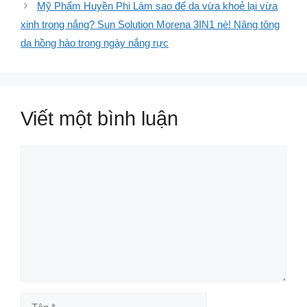
Mỹ Phẩm Huyền Phi Làm sao để da vừa khoẻ lại vừa
xinh trong nắng? Sun Solution Morena 3IN1 nè! Nâng tông
da hồng hào trong ngày nắng rực
Viết một bình luận
Bình
luận
Tên