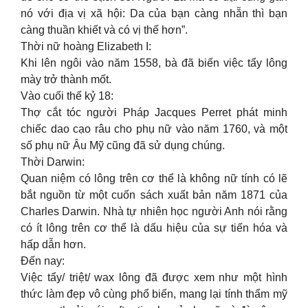
nó với địa vị xã hội: Da của bạn càng nhẵn thì bạn
càng thuần khiết và có vị thế hơn”.
Thời nữ hoàng Elizabeth I:
Khi lên ngôi vào năm 1558, bà đã biến việc tẩy lông
mày trở thành mốt.
Vào cuối thế kỷ 18:
Thợ cắt tóc người Pháp Jacques Perret phát minh
chiếc dao cạo râu cho phụ nữ vào năm 1760, và một
số phụ nữ Âu Mỹ cũng đã sử dụng chúng.
Thời Darwin:
Quan niệm có lông trên cơ thể là không nữ tính có lẽ
bắt nguồn từ một cuốn sách xuất bản năm 1871 của
Charles Darwin. Nhà tự nhiên học người Anh nói rằng
có ít lông trên cơ thể là dấu hiệu của sự tiến hóa và
hấp dẫn hơn.
Đến nay:
Việc tẩy/ triệt/ wax lông đã được xem như một hình
thức làm đẹp vô cùng phổ biến, mang lại tính thẩm mỹ