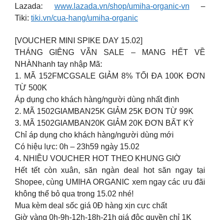
Lazada:
www.lazada.vn/shop/umiha-organic-vn
–
Tiki:
tiki.vn/cua-hang/umiha-organic
[VOUCHER MINI SPIKE DAY 15.02]
THÁNG GIÊNG VẪN SALE – MANG HẾT VỀ
NHÀNhanh tay nhập Mã:
1. MÃ 152FMCGSALE GIẢM 8% TỐI ĐA 100K ĐƠN
TỪ 500K
Áp dụng cho khách hàng/người dùng nhất định
2. MÃ 1502GIAMBAN25K GIẢM 25K ĐƠN TỪ 99K
3. MÃ 1502GIAMBAN20K GIẢM 20K ĐƠN BẤT KỲ
Chỉ áp dụng cho khách hàng/người dùng mới
Có hiệu lực: 0h – 23h59 ngày 15.02
4. NHIỀU VOUCHER HOT THEO KHUNG GIỜ
Hết tết còn xuân, săn ngàn deal hot săn ngay tại
Shopee, cùng UMIHA ORGANIC xem ngay các ưu đãi
không thể bỏ qua trong 15.02 nhé!
Mua kèm deal sốc giá 0Đ hàng xịn cực chất
Giờ vàng 0h-9h-12h-18h-21h giá độc quyền chỉ 1K