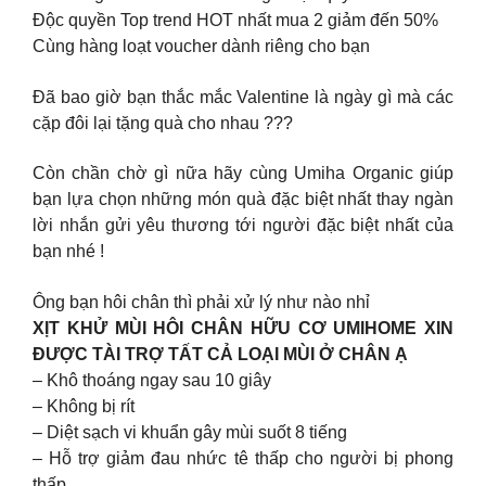
Độc quyền Top trend HOT nhất mua 2 giảm đến 50%
Cùng hàng loạt voucher dành riêng cho bạn
Đã bao giờ bạn thắc mắc Valentine là ngày gì mà các
cặp đôi lại tặng quà cho nhau ???
Còn chần chờ gì nữa hãy cùng Umiha Organic giúp
bạn lựa chọn những món quà đặc biệt nhất thay ngàn
lời nhắn gửi yêu thương tới người đặc biệt nhất của
bạn nhé !
Ông bạn hôi chân thì phải xử lý như nào nhỉ
XỊT KHỬ MÙI HÔI CHÂN HỮU CƠ UMIHOME XIN
ĐƯỢC TÀI TRỢ TẤT CẢ LOẠI MÙI Ở CHÂN Ạ
– Khô thoáng ngay sau 10 giây
– Không bị rít
– Diệt sạch vi khuẩn gây mùi suốt 8 tiếng
– Hỗ trợ giảm đau nhức tê thấp cho người bị phong
thấp