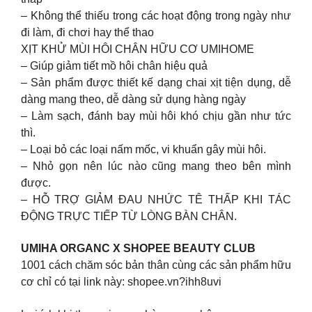
– Không thể thiếu trong các hoạt động trong ngày như
đi làm, đi chơi hay thể thao
XỊT KHỬ MÙI HÔI CHÂN HỮU CƠ UMIHOME
– Giúp giảm tiết mồ hôi chân hiệu quả
– Sản phẩm được thiết kế dạng chai xịt tiện dụng, dễ
dàng mang theo, dễ dàng sử dụng hàng ngày
– Làm sạch, đánh bay mùi hôi khó chịu gần như tức
thì.
– Loại bỏ các loại nấm mốc, vi khuẩn gây mùi hôi.
– Nhỏ gọn nên lúc nào cũng mang theo bên mình
được.
– HỖ TRỢ GIẢM ĐAU NHỨC TÊ THẤP KHI TÁC
ĐỘNG TRỰC TIẾP TỪ LÒNG BÀN CHÂN.
UMIHA ORGANC X SHOPEE BEAUTY CLUB
1001 cách chăm sóc bản thân cùng các sản phẩm hữu
cơ chỉ có tại link này: shopee.vn?ihh8uvi