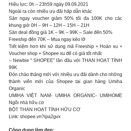
Hiệu lực: 0h – 23h59 ngày 09.09.2021
Ngoài ra còn nhiều ưu đãi hấp dẫn khác
Săn ngay voucher giảm 50% tối đa 100K cho các
khung giờ 0H – 9H – 12H – 15H – 21H
Săn deal đồng giá 1K – 9K – 99K – Sale đến 50%
Freeship đến 70K – Mua ngay kẻo lỡ
Tiết kiệm hơn khi sử dụng mã Freeship + Hoàn xu +
Voucher shop + Shopee xu để có giá tốt nhất
– Newbie “ SHOPEE” lần đầu với THAN HOẠT TÍNH
99K
Đón chào tháng mới với nhiều ưu đãi dành cho những
thành viên mới của Shopee tại gian hàng Umiha
Organic
UMIHA VIỆT NAM- UMIHA ORGANIC- UMIHOME
Ngôi nhà hữu cơ
BỘT THAN HOẠT TÍNH HỮU CƠ
Link: shopee.vn?ipa2gvx
Công dụng làm đẹp: