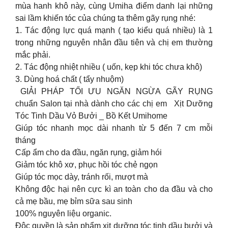
mùa hanh khô này, cùng Umiha điểm danh lại những
sai lầm khiến tóc của chúng ta thêm gãy rụng nhé:
1. Tác động lực quá mạnh ( tạo kiểu quá nhiều) là 1
trong những nguyên nhân đầu tiên và chị em thường
mắc phải.
2. Tác động nhiệt nhiều ( uốn, kẹp khi tóc chưa khô)
3. Dùng hoá chất ( tẩy nhuộm)
GIẢI PHÁP TỐI ƯU NGĂN NGỪA GÃY RỤNG
chuẩn Salon tại nhà dành cho các chị em Xịt Dưỡng
Tóc Tinh Dầu Vỏ Bưởi _ Bồ Kết Umihome
Giúp tóc nhanh mọc dài nhanh từ 5 đến 7 cm mỗi
tháng
Cấp ẩm cho da đầu, ngăn rụng, giảm hói
Giảm tóc khô xơ, phục hồi tóc chẻ ngọn
Giúp tóc mọc dày, tránh rối, mượt mà
Không độc hại nên cực kì an toàn cho da đầu và cho
cả mẹ bầu, mẹ bỉm sữa sau sinh
100% nguyên liệu organic.
Độc quyền là sản phẩm xịt dưỡng tóc tinh dầu bưởi và