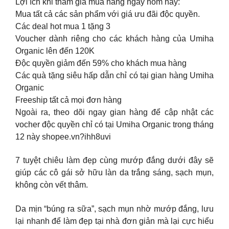
Lợi ích khi tham gia mua hàng ngay hôm nay:
Mua tất cả các sản phẩm với giá ưu đãi độc quyền.
Các deal hot mua 1 tặng 3
Voucher dành riêng cho các khách hàng của Umiha
Organic lên đến 120K
Độc quyền giảm đến 59% cho khách mua hàng
Các quà tặng siêu hấp dẫn chỉ có tại gian hàng Umiha
Organic
Freeship tất cả mọi đơn hàng
Ngoài ra, theo dõi ngay gian hàng để cập nhật các
vocher độc quyền chỉ có tại Umiha Organic trong tháng
12 này shopee.vn?ihh8uvi
7 tuyệt chiêu làm đẹp cùng mướp đắng dưới đây sẽ
giúp các cô gái sở hữu làn da trắng sáng, sạch mụn,
không còn vết thâm.
Da mịn “búng ra sữa”, sạch mụn nhờ mướp đắng, lưu
lại nhanh để làm đẹp tại nhà đơn giản mà lại cực hiểu