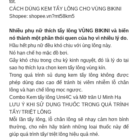
tốt.
CÁCH DÙNG KEM TẨY LÔNG CHO VÙNG BIKINI
Shopee: shopee.vn?mt58km5
Nhiều phụ nữ thích tẩy lông VÙNG BIKINI và biến
nó thành một phần thói quen của họ vì nhiều lý do.
Hầu hết phụ nữ đều khó chịu với ùng lông này.
Nó hạn chế họ mặc đồ bơi.
Gây khó chịu trong chu kỳ kinh nguyệt, đó là lý do tại
sao họ thích lựa chọn kem tẩy lông vùng kín.
Trong quá trình sủ dụng kem tẩy lông không được
phép dùng dao cạo để tránh bị viêm nhiễm lỗ chân
lông và hạn chế lông mọc ngược.
Combo Kem tẩy lông Umi4C và Mỡ trăn U Minh Hạ
LƯU Ý KHI SỬ DỤNG THUỐC TRONG QUÁ TRÌNH
TẨY/ TRIỆT LÔNG
Mỗi lần tẩy lông, lỗ chân lông sẽ nhạy cảm hơn bình
thường, cho nên hãy tránh những loại thuốc này để
giúp quá trình tẩy/ triệt lông hiệu quả nhé.