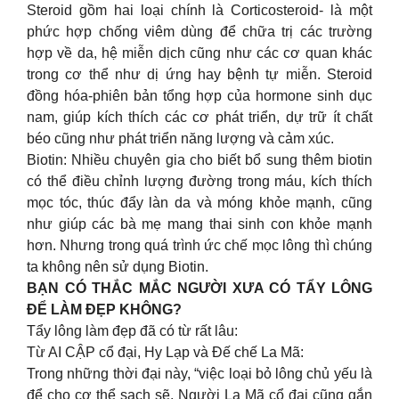
Steroid gồm hai loại chính là Corticosteroid- là một
phức hợp chống viêm dùng để chữa trị các trường
hợp về da, hệ miễn dịch cũng như các cơ quan khác
trong cơ thể như dị ứng hay bệnh tự miễn. Steroid
đồng hóa-phiên bản tổng hợp của hormone sinh dục
nam, giúp kích thích các cơ phát triển, dự trữ ít chất
béo cũng như phát triển năng lượng và cảm xúc.
Biotin: Nhiều chuyên gia cho biết bổ sung thêm biotin
có thể điều chỉnh lượng đường trong máu, kích thích
mọc tóc, thúc đẩy làn da và móng khỏe mạnh, cũng
như giúp các bà mẹ mang thai sinh con khỏe mạnh
hơn. Nhưng trong quá trình ức chế mọc lông thì chúng
ta không nên sử dụng Biotin.
BẠN CÓ THẮC MẮC NGƯỜI XƯA CÓ TẨY LÔNG
ĐỂ LÀM ĐẸP KHÔNG?
Tẩy lông làm đẹp đã có từ rất lâu:
Từ AI CẬP cổ đại, Hy Lạp và Đế chế La Mã:
Trong những thời đại này, “việc loại bỏ lông chủ yếu là
để cho cơ thể sạch sẽ. Người La Mã cổ đại cũng gắn