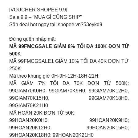
[VOUCHER SHOPEE 9.9]
Sale 9.9 – “MUA GÌ CŨNG SHIP”
Săn deal hot ngay tại: shopee.vn?53eykd9
Đừng quên nhập mã:
MÃ 99FMCGSALE GIẢM 8% TỐI ĐA 100K ĐƠN TỪ
500
K
MÃ 99FMCGSALE1 GIẢM 10% TỐI ĐA 40K ĐƠN TỪ
250K
Mã theo khung giờ 0H-9H-12H-18H-21H:
MÃ GIẢM 7% TỐI ĐA 70K ĐƠN TỪ 500K:
99GIAM70K0H0, 99GIAM70K9H0, 99GIAM70K12H0,
99GIAM70K15H0, 99GIAM70K18H0,
99GIAM70K21H0
MÃ HOÀN 20K ĐƠN TỪ 50K:
99HOAN20K0H0; 99HOAN20K9H0;
99HOAN20K12H0; 99HOAN20K15H0;
99HOAN20K18H0; 99HOAN20K21H0