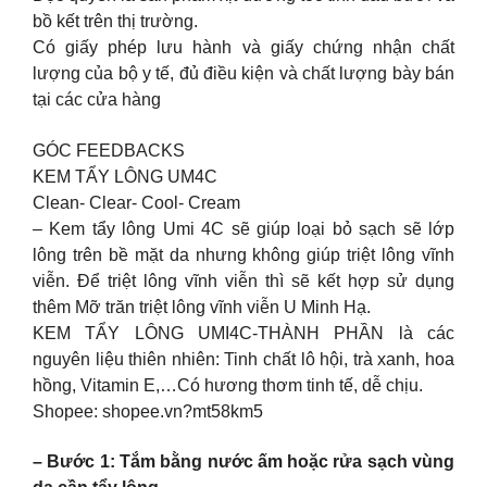
bồ kết trên thị trường.
Có giấy phép lưu hành và giấy chứng nhận chất
lượng của bộ y tế, đủ điều kiện và chất lượng bày bán
tại các cửa hàng
GÓC FEEDBACKS
KEM TẨY LÔNG UM4C
Clean- Clear- Cool- Cream
– Kem tẩy lông Umi 4C sẽ giúp loại bỏ sạch sẽ lớp
lông trên bề mặt da nhưng không giúp triệt lông vĩnh
viễn. Để triệt lông vĩnh viễn thì sẽ kết hợp sử dụng
thêm Mỡ trăn triệt lông vĩnh viễn U Minh Hạ.
KEM TẨY LÔNG UMI4C-THÀNH PHẦN là các
nguyên liệu thiên nhiên: Tinh chất lô hội, trà xanh, hoa
hồng, Vitamin E,…Có hương thơm tinh tế, dễ chịu.
Shopee: shopee.vn?mt58km5
– Bước 1: Tắm bằng nước ấm hoặc rửa sạch vùng