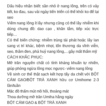
Dấu hiệu nhận biết: sần nhỏ ở nang lông, trên có vảy
tiết, ko đau, sau vài ngày tiến triển có thể khỏi ko để lại
sẹo
Viêm nang lông ít lây nhưng cũng có thể lây nhiễm khi
dùng chung đồ: dao cạo , khăn tắm, tiếp xúc trực
tiếp…
Có thể biến chứng: nhiễm trùng tái phát hoặc lây lan
sang vị trí khác, bệnh nhọt, tổn thương da vĩnh viễn,
sẹo, thâm đen, phá huỷ nang lông,…gây mất thẩm mỹ
CÁCH KHẮC PHỤC:
Mỡ trăn nguyên chất có tính kháng khuẩn tự nhiên,
giúp phòng ngừa lông mọc ngược- viêm nang lông
Vệ sinh cơ thể thật sạch kết hợp tẩy da chết với BỘT
CÁM GẠO/BỘT TRÀ XANH hữu cơ Umihome 2-3
lần/tuần
Mặc đồ thấm mút mồ hôi, thoáng mát
Thoa dưỡng mỡ trăn Umiha hằng ngày
BỘT CÁM GẠO & BỘT TRÀ XANH