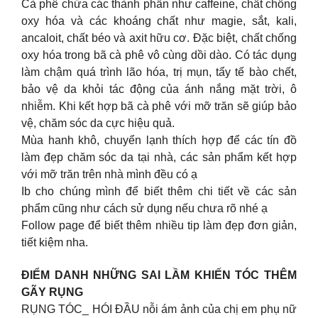
Cà phê chứa các thành phần như caffeine, chất chống
oxy hóa và các khoáng chất như magie, sắt, kali,
ancaloit, chất béo và axit hữu cơ. Đặc biệt, chất chống
oxy hóa trong bã cà phê vô cùng dồi dào. Có tác dụng
làm chậm quá trình lão hóa, trị mụn, tẩy tế bào chết,
bảo vệ da khỏi tác động của ánh nắng mặt trời, ô
nhiễm. Khi kết hợp bã cà phê với mỡ trăn sẽ giúp bảo
vệ, chăm sóc da cực hiệu quả.
Mùa hanh khô, chuyển lạnh thích hợp để các tín đồ
làm đẹp chăm sóc da tại nhà, các sản phẩm kết hợp
với mỡ trăn trên nhà mình đều có ạ
Ib cho chúng mình để biết thêm chi tiết về các sản
phẩm cũng như cách sử dụng nếu chưa rõ nhé ạ
Follow page để biết thêm nhiều tip làm đẹp đơn giản,
tiết kiệm nha.
ĐIỂM DANH NHỮNG SAI LẦM KHIẾN TÓC THÊM
GÃY RỤNG
RỤNG TÓC_ HÓI ĐẦU nỗi ám ảnh của chị em phụ nữ