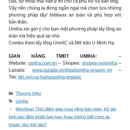
cao, sự thoải mái vaft ự tin cho cả phụ nữ và đàn ông.
Vậy nên chúng ta đừng ngần ngại mà chọn lựa những
phương pháp tẩy/ triệt/wax an toàn và phù hợp với
bản thân.
Umiha xin gợi ý cho bạn một phương pháp tẩy lông an
toàn mà hiệu quả tại nhà
Combo Kem tẩy lông Umi4C và Mỡ trăn U Minh Hạ
GIAN HÀNG TMĐT UMIHA:
–
Website:
umiha.com.vn
– Shopee:
shopee.vn/umiha
–
Lazada:
www.lazada.vn/shop/umiha-organic-vn
–
Tiki:
tiki.vn/cua-hang/umiha-organic
Danh
Thương Hiệu
mục
Thẻ
Umiha
Merriman Thời điểm giao mùa nắng ban ngày, trở gió
lạnh ban đêm khiến bạn loay hoay không biết chọn áo
khoác như thế nào?