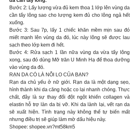
da cần tẩy lông.
Bước 2: Lấy lượng vừa đủ kem thoa 1 lớp lên vùng da
cần tẩy lông sao cho lượng kem đủ cho lông ngả hết
xuống.
Bước 3: Sau 7p, lấy 1 chiếc khăn mềm mịn sau đó
miết mạnh lên vùng da đó, lúc này lông sẽ được lau
sạch theo lớp kem đi hết.
Bước 4: Rửa sạch 1 lần nữa vùng da vừa tẩy lông
xong, sau đó dùng Mỡ trăn U Minh Hạ để thoa dưỡng
vào vùng da đó.
RẠN DA CÓ LÀ NỖI LO CỦA BẠN?
Rạn da chủ yếu ở nữ giới. Rạn da là một dạng sẹo,
hình thành khi da căng hoặc co lại nhanh chóng. Thực
chất, đây là sự thay đổi đột ngột khiến collagen và
elastin hỗ trợ làn da bị vỡ. Khi da lành lại, vết rạn da
sẽ xuất hiện. Tình trạng này không thể tự biến mất
nhưng điều trị sẽ giúp làm mờ dấu hiệu này.
Shopee: shopee.vn?mt58km5