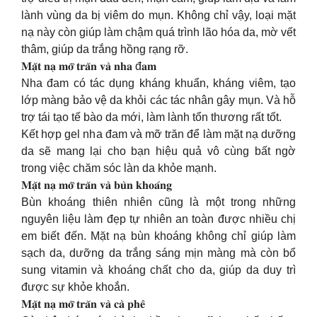
lành vùng da bị viêm do mụn. Không chỉ vậy, loại mặt
nạ này còn giúp làm chậm quá trình lão hóa da, mờ vết
thâm, giúp da trắng hồng rạng rỡ.
𝐌𝐚̣̆𝐭 𝐧𝐚̣ 𝐦𝐨̛̃ 𝐭𝐫𝐚̆𝐧 𝐯𝐚̀ 𝐧𝐡𝐚 đ𝐚𝐦
Nha đam có tác dụng kháng khuẩn, kháng viêm, tạo
lớp màng bảo vệ da khỏi các tác nhân gây mụn. Và hỗ
trợ tái tạo tế bào da mới, làm lành tổn thương rất tốt.
Kết hợp gel nha đam và mỡ trăn để làm mặt nạ dưỡng
da sẽ mang lại cho bạn hiệu quả vô cùng bất ngờ
trong việc chăm sóc làn da khỏe mạnh.
𝐌𝐚̣̆𝐭 𝐧𝐚̣ 𝐦𝐨̛̃ 𝐭𝐫𝐚̆𝐧 𝐯𝐚̀ 𝐛𝐮̀𝐧 𝐤𝐡𝐨𝐚́𝐧𝐠
Bùn khoáng thiên nhiên cũng là một trong những
nguyên liệu làm đẹp tự nhiên an toàn được nhiều chị
em biết đến. Mặt nạ bùn khoáng không chỉ giúp làm
sạch da, dưỡng da trắng sáng mịn màng mà còn bổ
sung vitamin và khoáng chất cho da, giúp da duy trì
được sự khỏe khoắn.
𝐌𝐚̣̆𝐭 𝐧𝐚̣ 𝐦𝐨̛̃ 𝐭𝐫𝐚̆𝐧 𝐯𝐚̀ 𝐜𝐚̀ 𝐩𝐡𝐞̂