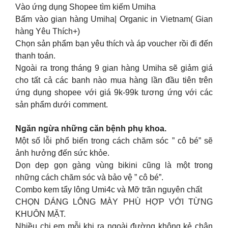
Vào ứng dụng Shopee tìm kiếm Umiha
Bấm vào gian hàng Umiha| Organic in Vietnam( Gian
hàng Yêu Thích+)
Chọn sản phẩm bạn yêu thích và áp voucher rồi đi đến
thanh toán.
Ngoài ra trong tháng 9 gian hàng Umiha sẽ giảm giá
cho tất cả các banh nào mua hàng lần đầu tiên trên
ứng dụng shopee với giá 9k-99k tương ứng với các
sản phẩm dưới comment.
Ngăn ngừa những căn bệnh phụ khoa.
Một số lỗi phổ biến trong cách chăm sóc ” cô bé” sẽ
ảnh hưởng đến sức khỏe.
Dọn dẹp gọn gàng vùng bikini cũng là một trong
những cách chăm sóc và bảo vệ ” cô bé”.
Combo kem tẩy lông Umi4c và Mỡ trăn nguyên chất
CHỌN DÁNG LÔNG MÀY PHÙ HỢP VỚI TỪNG
KHUÔN MẶT.
Nhiều chị em mỗi khi ra ngoài đường không kẻ chân