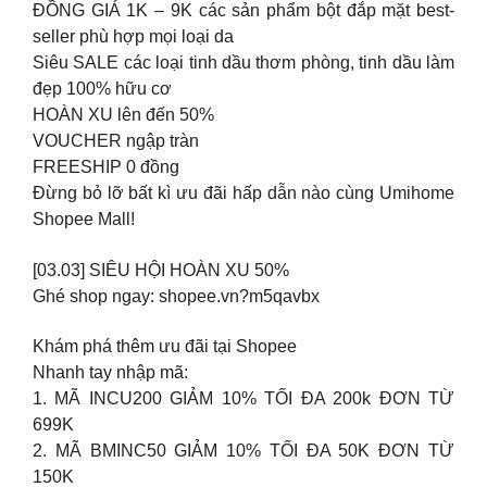
ĐỒNG GIÁ 1K – 9K các sản phẩm bột đắp mặt best-
seller phù hợp mọi loại da
Siêu SALE các loại tinh dầu thơm phòng, tinh dầu làm
đẹp 100% hữu cơ
HOÀN XU lên đến 50%
VOUCHER ngập tràn
FREESHIP 0 đồng
Đừng bỏ lỡ bất kì ưu đãi hấp dẫn nào cùng Umihome
Shopee Mall!
[03.03] SIÊU HỘI HOÀN XU 50%
Ghé shop ngay: shopee.vn?m5qavbx
Khám phá thêm ưu đãi tại Shopee
Nhanh tay nhập mã:
1. MÃ INCU200 GIẢM 10% TỐI ĐA 200k ĐƠN TỪ
699K
2. MÃ BMINC50 GIẢM 10% TỐI ĐA 50K ĐƠN TỪ
150K