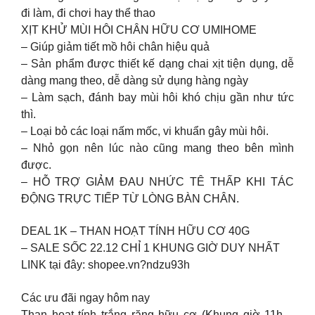
đi làm, đi chơi hay thể thao
XỊT KHỬ MÙI HÔI CHÂN HỮU CƠ UMIHOME
– Giúp giảm tiết mồ hôi chân hiệu quả
– Sản phẩm được thiết kế dạng chai xịt tiện dụng, dễ
dàng mang theo, dễ dàng sử dụng hàng ngày
– Làm sạch, đánh bay mùi hôi khó chịu gần như tức
thì.
– Loại bỏ các loại nấm mốc, vi khuẩn gây mùi hôi.
– Nhỏ gọn nên lúc nào cũng mang theo bên mình
được.
– HỖ TRỢ GIẢM ĐAU NHỨC TÊ THẤP KHI TÁC
ĐỘNG TRỰC TIẾP TỪ LÒNG BÀN CHÂN.
DEAL 1K – THAN HOẠT TÍNH HỮU CƠ 40G
– SALE SỐC 22.12 CHỈ 1 KHUNG GIỜ DUY NHẤT
LINK tại đây: shopee.vn?ndzu93h
Các ưu đãi ngay hôm nay
Than hoạt tính trắng răng hữu cơ (Khung giờ 11h –