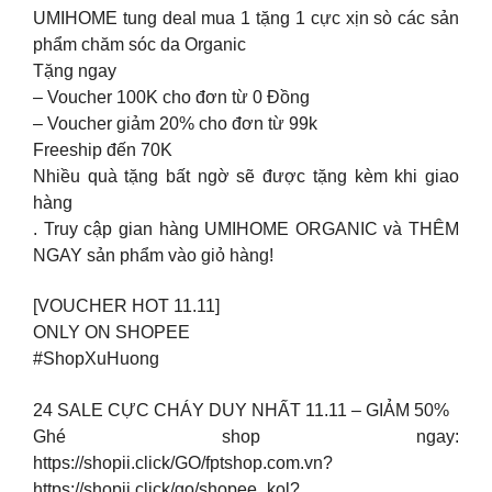
UMIHOME tung deal mua 1 tặng 1 cực xịn sò các sản
phẩm chăm sóc da Organic
Tặng ngay
– Voucher 100K cho đơn từ 0 Đồng
– Voucher giảm 20% cho đơn từ 99k
Freeship đến 70K
Nhiều quà tặng bất ngờ sẽ được tặng kèm khi giao
hàng
. Truy cập gian hàng UMIHOME ORGANIC và THÊM
NGAY sản phẩm vào giỏ hàng!
[VOUCHER HOT 11.11]
ONLY ON SHOPEE
#ShopXuHuong
24 SALE CỰC CHÁY DUY NHẤT 11.11 – GIẢM 50%
Ghé shop ngay:
https://shopii.click/GO/fptshop.com.vn?
https://shopii.click/go/shopee_kol?