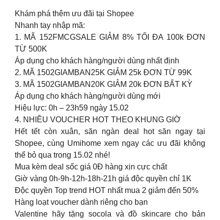
Khám phá thêm ưu đãi tại Shopee
Nhanh tay nhập mã:
1. MÃ 152FMCGSALE GIẢM 8% TỐI ĐA 100k ĐƠN
TỪ 500K
Áp dụng cho khách hàng/người dùng nhất định
2. MÃ 1502GIAMBAN25K GIẢM 25k ĐƠN TỪ 99K
3. MÃ 1502GIAMBAN20K GIẢM 20k ĐƠN BẤT KỲ
Áp dụng cho khách hàng/người dùng mới
Hiệu lực: 0h – 23h59 ngày 15.02
4. NHIỀU VOUCHER HOT THEO KHUNG GIỜ
Hết tết còn xuân, săn ngàn deal hot săn ngay tại
Shopee, cùng Umihome xem ngay các ưu đãi không
thể bỏ qua trong 15.02 nhé!
Mua kèm deal sốc giá 0Đ hàng xịn cực chất
Giờ vàng 0h-9h-12h-18h-21h giá độc quyền chỉ 1K
Độc quyền Top trend HOT nhất mua 2 giảm đến 50%
Hàng loạt voucher dành riêng cho bạn
Valentine hãy tặng socola và đồ skincare cho bản