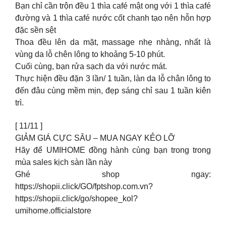
Bạn chỉ cần trộn đều 1 thìa café mật ong với 1 thìa café
đường và 1 thìa café nước cốt chanh tạo nên hỗn hợp
đặc sền sệt
Thoa đều lên da mặt, massage nhẹ nhàng, nhất là
vùng da lỗ chên lông to khoảng 5-10 phút.
Cuối cùng, bạn rửa sạch da với nước mát.
Thực hiện đều đặn 3 lần/ 1 tuần, làn da lỗ chân lông to
đến đâu cùng mềm mịn, đẹp sáng chỉ sau 1 tuần kiên
trì.
[ 11/11 ]
GIẢM GIÁ CỰC SÂU – MUA NGAY KẺO LỠ
Hãy để UMIHOME đồng hành cùng bạn trong trong
mùa sales kịch sàn lần này
Ghé shop ngay:
https://shopii.click/GO/fptshop.com.vn?
https://shopii.click/go/shopee_kol?
umihome.officialstore