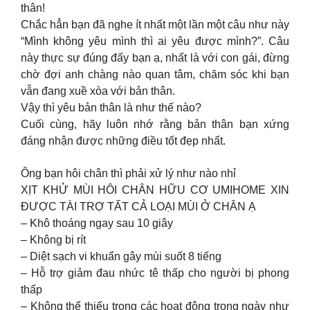
thân!
Chắc hẳn bạn đã nghe ít nhất một lần một câu như này
“Mình không yêu mình thì ai yêu được mình?”. Câu
này thực sự đúng đấy bạn ạ, nhất là với con gái, đừng
chờ đợi anh chàng nào quan tâm, chăm sóc khi bạn
vẫn đang xuề xòa với bản thân.
Vậy thì yêu bản thân là như thế nào?
Cuối cùng, hãy luôn nhớ rằng bản thân bạn xứng
đáng nhận được những điều tốt đẹp nhất.
Ông bạn hôi chân thì phải xử lý như nào nhỉ
XỊT KHỬ MÙI HÔI CHÂN HỮU CƠ UMIHOME XIN
ĐƯỢC TÀI TRỢ TẤT CẢ LOẠI MÙI Ở CHÂN Ạ
– Khô thoáng ngay sau 10 giây
– Không bị rít
– Diệt sạch vi khuẩn gây mùi suốt 8 tiếng
– Hỗ trợ giảm đau nhức tê thấp cho người bị phong
thấp
– Không thể thiếu trong các hoạt động trong ngày như