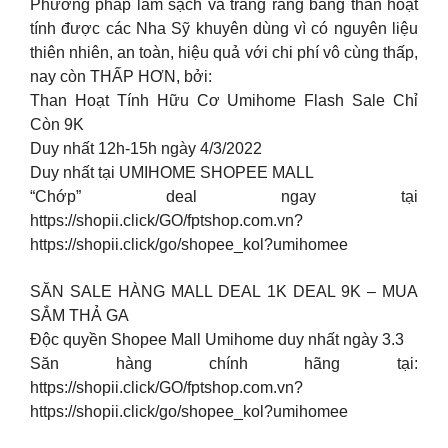
Phương pháp làm sạch và trắng răng bằng than hoạt
tính được các Nha Sỹ khuyên dùng vì có nguyên liệu
thiên nhiên, an toàn, hiệu quả với chi phí vô cùng thấp,
nay còn THẤP HƠN, bởi:
Than Hoạt Tính Hữu Cơ Umihome Flash Sale Chỉ
Còn 9K
Duy nhất 12h-15h ngày 4/3/2022
Duy nhất tại UMIHOME SHOPEE MALL
“Chớp” deal ngay tại
https://shopii.click/GO/fptshop.com.vn?
https://shopii.click/go/shopee_kol?umihomee
SĂN SALE HÀNG MALL DEAL 1K DEAL 9K – MUA
SẮM THẢ GA
Độc quyền Shopee Mall Umihome duy nhất ngày 3.3
Săn hàng chính hãng tại:
https://shopii.click/GO/fptshop.com.vn?
https://shopii.click/go/shopee_kol?umihomee