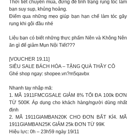
Thời tiết chuyển mùa, đừng để tình trạng rụng tóc làm
bạn suy sụp, khủng hoảng.
Điểm qua những mẹo giúp bạn hạn chế làm tóc gãy
rụng khi gội đầu nhé
Liệu bạn có biết những thực phẩm Nên và Không Nên
ăn gì để giảm Mụn Nội Tiết???
[VOUCHER 19.11]
SIÊU SALE BÁCH HÓA – TẶNG QUÀ THẦY CÔ
Ghé shop ngay: shopee.vn?m5qavbx
Nhanh tay nhập mã:
1. MÃ 1911FMCGSALE GIẢM 8% TỐI ĐA 100k ĐƠN
TỪ 500K Áp dụng cho khách hàng/người dùng nhất
định
2. MÃ 1911GIAMBAN20K CHO ĐƠN BẤT KÌ4. MÃ
1911GIAMBAN25K GIẢM 25k ĐƠN TỪ 99K
Hiệu lực: 0h – 23h59 ngày 19/11