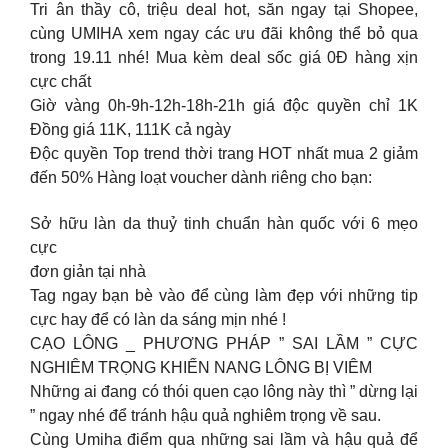
Tri ân thầy cô, triệu deal hot, săn ngay tại Shopee,
cùng UMIHA xem ngay các ưu đãi không thể bỏ qua
trong 19.11 nhé! Mua kèm deal sốc giá 0Đ hàng xịn
cực chất
Giờ vàng 0h-9h-12h-18h-21h giá độc quyền chỉ 1K
Đồng giá 11K, 111K cả ngày
Độc quyền Top trend thời trang HOT nhất mua 2 giảm
đến 50% Hàng loạt voucher dành riêng cho bạn:
Sở hữu làn da thuỷ tinh chuẩn hàn quốc với 6 mẹo
cực
đơn giản tại nhà
Tag ngay bạn bè vào để cùng làm đẹp với những tip
cực hay để có làn da sáng mịn nhé !
CẠO LÔNG _ PHƯƠNG PHÁP ” SAI LẦM ” CỰC
NGHIÊM TRỌNG KHIẾN NANG LÔNG BỊ VIÊM
Những ai đang có thói quen cạo lông này thì ” dừng lại
” ngay nhé để tránh hậu quả nghiêm trọng về sau.
Cùng Umiha điểm qua những sai lầm và hậu quả để