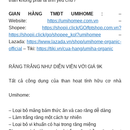
thân không phải là tình yêu chứ?
GIAN HÀNG TMĐT UMIHOME :
–
Website:
https://umihomee.com.vn
–
Shopee:
https://shopii.click/GO/fptshop.com.vn?
https://shopii.click/go/shopee_kol?umihomee
–
Lazada:
https://www.lazada.vn/shop/umihome-organic-
official
– Tiki:
https://tiki.vn/cua-hang/umiha-organic
RĂNG TRẮNG NHƯ DIỄN VIÊN VỚI GIÁ 9K
Tất cả công dụng của than hoạt tính hữu cơ nhà
Umihome:
– Loại bỏ mảng bám thức ăn và cao răng dễ dàng
– Làm trắng răng một cách tự nhiên
– Loại bỏ vi khuẩn có hại trong răng miệng