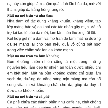
nạ này còn giúp làm chậm quá trình lão hóa da, mờ vết
thâm, giúp da trắng hồng rạng rỡ.
𝐌𝐚̣̆𝐭 𝐧𝐚̣ 𝐦𝐨̛̃ 𝐭𝐫𝐚̆𝐧 𝐯𝐚̀ 𝐧𝐡𝐚 đ𝐚𝐦
Nha đam có tác dụng kháng khuẩn, kháng viêm, tạo
lớp màng bảo vệ da khỏi các tác nhân gây mụn. Và hỗ
trợ tái tạo tế bào da mới, làm lành tổn thương rất tốt.
Kết hợp gel nha đam và mỡ trăn để làm mặt nạ dưỡng
da sẽ mang lại cho bạn hiệu quả vô cùng bất ngờ
trong việc chăm sóc làn da khỏe mạnh.
𝐌𝐚̣̆𝐭 𝐧𝐚̣ 𝐦𝐨̛̃ 𝐭𝐫𝐚̆𝐧 𝐯𝐚̀ 𝐛𝐮̀𝐧 𝐤𝐡𝐨𝐚́𝐧𝐠
Bùn khoáng thiên nhiên cũng là một trong những
nguyên liệu làm đẹp tự nhiên an toàn được nhiều chị
em biết đến. Mặt nạ bùn khoáng không chỉ giúp làm
sạch da, dưỡng da trắng sáng mịn màng mà còn bổ
sung vitamin và khoáng chất cho da, giúp da duy trì
được sự khỏe khoắn.
𝐌𝐚̣̆𝐭 𝐧𝐚̣ 𝐦𝐨̛̃ 𝐭𝐫𝐚̆𝐧 𝐯𝐚̀ 𝐜𝐚̀ 𝐩𝐡𝐞̂
Cà phê chứa các thành phần như caffeine, chất chống
oxy hóa và các khoáng chất như magie, sắt, kali,