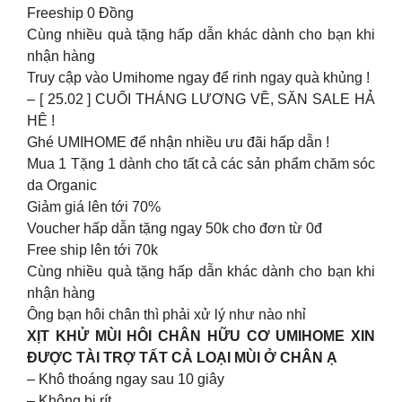
Freeship 0 Đồng
Cùng nhiều quà tặng hấp dẫn khác dành cho bạn khi
nhận hàng
Truy cập vào Umihome ngay để rinh ngay quà khủng !
– [ 25.02 ] CUỐI THÁNG LƯƠNG VỀ, SĂN SALE HẢ
HÊ !
Ghé UMIHOME để nhận nhiều ưu đãi hấp dẫn !
Mua 1 Tặng 1 dành cho tất cả các sản phẩm chăm sóc
da Organic
Giảm giá lên tới 70%
Voucher hấp dẫn tặng ngay 50k cho đơn từ 0đ
Free ship lên tới 70k
Cùng nhiều quà tặng hấp dẫn khác dành cho bạn khi
nhận hàng
Ông bạn hôi chân thì phải xử lý như nào nhỉ
XỊT KHỬ MÙI HÔI CHÂN HỮU CƠ UMIHOME XIN
ĐƯỢC TÀI TRỢ TẤT CẢ LOẠI MÙI Ở CHÂN Ạ
– Khô thoáng ngay sau 10 giây
– Không bị rít