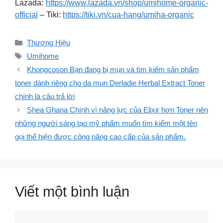
Lazada:
https://www.lazada.vn/shop/umihome-organic-
official
– Tiki:
https://tiki.vn/cua-hang/umiha-organic
Danh
Thương Hiệu
mục
Thẻ
Umihome
Khongcoson Bạn đang bị mụn và tìm kiếm sản phẩm
toner dành riêng cho da mụn Derladie Herbal Extract Toner
chính là câu trả lời
Shea Ghana Chính vì năng lực của Elixir hơn Toner nên
những người sáng tạo mỹ phẩm muốn tìm kiếm một tên
gọi thể hiện được công năng cao cấp của sản phẩm.
Viết một bình luận
Bình