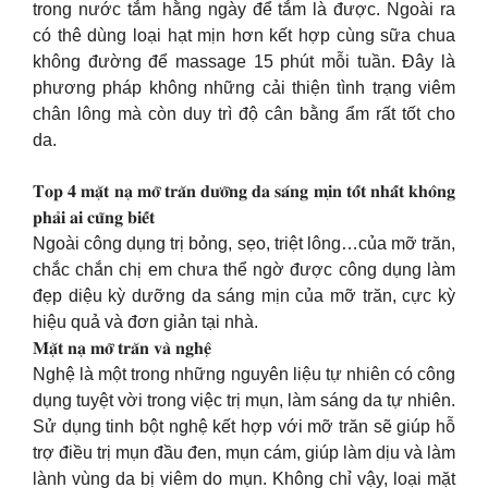
trong nước tắm hằng ngày để tắm là được. Ngoài ra
có thê dùng loại hạt mịn hơn kết hợp cùng sữa chua
không đường để massage 15 phút mỗi tuần. Đây là
phương pháp không những cải thiện tình trạng viêm
chân lông mà còn duy trì độ cân bằng ẩm rất tốt cho
da.
𝐓𝐨𝐩 𝟒 𝐦𝐚̣̆𝐭 𝐧𝐚̣ 𝐦𝐨̛̃ 𝐭𝐫𝐚̆𝐧 𝐝𝐮̛𝐨̛̃𝐧𝐠 𝐝𝐚 𝐬𝐚́𝐧𝐠 𝐦𝐢̣𝐧 𝐭𝐨̂́𝐭 𝐧𝐡𝐚̂́𝐭 𝐤𝐡𝐨̂𝐧𝐠
𝐩𝐡𝐚̉𝐢 𝐚𝐢 𝐜𝐮̃𝐧𝐠 𝐛𝐢𝐞̂́𝐭
Ngoài công dụng trị bỏng, sẹo, triệt lông…của mỡ trăn,
chắc chắn chị em chưa thể ngờ được công dụng làm
đẹp diệu kỳ dưỡng da sáng mịn của mỡ trăn, cực kỳ
hiệu quả và đơn giản tại nhà.
𝐌𝐚̣̆𝐭 𝐧𝐚̣ 𝐦𝐨̛̃ 𝐭𝐫𝐚̆𝐧 𝐯𝐚̀ 𝐧𝐠𝐡𝐞̣̂
Nghệ là một trong những nguyên liệu tự nhiên có công
dụng tuyệt vời trong việc trị mụn, làm sáng da tự nhiên.
Sử dụng tinh bột nghệ kết hợp với mỡ trăn sẽ giúp hỗ
trợ điều trị mụn đầu đen, mụn cám, giúp làm dịu và làm
lành vùng da bị viêm do mụn. Không chỉ vậy, loại mặt