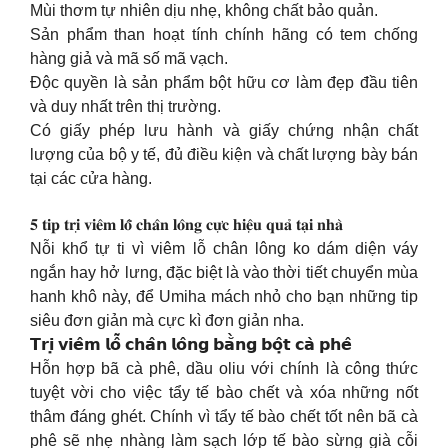
Mùi thơm tự nhiên dịu nhẹ, không chất bảo quản.
Sản phẩm than hoạt tính chính hãng có tem chống
hàng giả và mã số mã vạch.
Độc quyền là sản phẩm bột hữu cơ làm đẹp đầu tiên
và duy nhất trên thị trường.
Có giấy phép lưu hành và giấy chứng nhận chất
lượng của bộ y tế, đủ điều kiện và chất lượng bày bán
tại các cửa hàng.
𝟓 𝐭𝐢𝐩 𝐭𝐫𝐢̣ 𝐯𝐢𝐞̂𝐦 𝐥𝐨̂̃ 𝐜𝐡𝐚̂𝐧 𝐥𝐨̂𝐧𝐠 𝐜𝐮̛̣𝐜 𝐡𝐢𝐞̣̂𝐮 𝐪𝐮𝐚̉ 𝐭𝐚̣𝐢 𝐧𝐡𝐚̀
Nỗi khổ tự ti vì viêm lỗ chân lông ko dám diện váy
ngắn hay hở lưng, đặc biệt là vào thời tiết chuyển mùa
hanh khô này, để Umiha mách nhỏ cho bạn những tip
siêu đơn giản mà cực kì đơn giản nha.
𝗧𝗿𝗶̣ 𝘃𝗶𝗲̂𝗺 𝗹𝗼̂̃ 𝗰𝗵𝗮̂𝗻 𝗹𝗼̂𝗻𝗴 𝗯𝗮̆̀𝗻𝗴 𝗯𝗼̣̂𝘁 𝗰𝗮̀ 𝗽𝗵𝗲̂
Hỗn hợp bã cà phê, dầu oliu với chính là công thức
tuyệt vời cho việc tẩy tế bào chết và xóa những nốt
thâm đáng ghét. Chính vì tẩy tế bào chết tốt nên bã cà
phê sẽ nhẹ nhàng làm sạch lớp tế bào sừng già cỗi