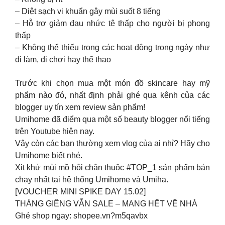
– Diệt sạch vi khuẩn gây mùi suốt 8 tiếng
– Hỗ trợ giảm đau nhức tê thấp cho người bị phong
thấp
– Không thể thiếu trong các hoạt động trong ngày như
đi làm, đi chơi hay thể thao
Trước khi chọn mua một món đồ skincare hay mỹ
phẩm nào đó, nhất định phải ghé qua kênh của các
blogger uy tín xem review sản phẩm!
Umihome đã điểm qua một số beauty blogger nổi tiếng
trên Youtube hiện nay.
Vậy còn các bạn thường xem vlog của ai nhỉ? Hãy cho
Umihome biết nhé.
Xịt khử mùi mồ hôi chân thuộc #TOP_1 sản phẩm bán
chạy nhất tại hệ thống Umihome và Umiha.
[VOUCHER MINI SPIKE DAY 15.02]
THÁNG GIÊNG VẪN SALE – MANG HẾT VỀ NHÀ
Ghé shop ngay: shopee.vn?m5qavbx