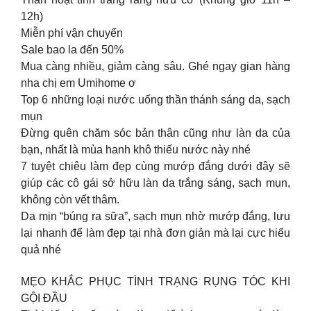
12h)
Miễn phí vận chuyển
Sale bao la đến 50%
Mua càng nhiều, giảm càng sâu. Ghé ngay gian hàng
nha chị em Umihome ơ
Top 6 những loại nước uống thần thánh sáng da, sạch
mụn
Đừng quên chăm sóc bản thân cũng như làn da của
bạn, nhất là mùa hanh khô thiếu nước này nhé
7 tuyệt chiêu làm đẹp cùng mướp đắng dưới đây sẽ
giúp các cô gái sở hữu làn da trắng sáng, sạch mụn,
không còn vết thâm.
Da mịn “búng ra sữa”, sạch mụn nhờ mướp đắng, lưu
lại nhanh để làm đẹp tại nhà đơn giản mà lại cực hiểu
quả nhé
MẸO KHẮC PHỤC TÌNH TRẠNG RỤNG TÓC KHI
GỘI ĐẦU