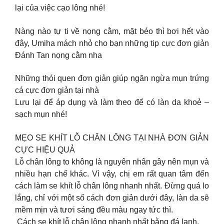
lại của việc cạo lông nhé!
Nàng nào tự ti về nọng cằm, mặt béo thì bơi hết vào
đây, Umiha mách nhỏ cho bạn những tip cực đơn giản
Đánh Tan nọng cằm nha
Những thói quen đơn giản giúp ngăn ngừa mụn trứng
cá cực đơn giản tại nhà
Lưu lại để áp dụng và làm theo để có làn da khoẻ –
sạch mụn nhé!
MẸO SE KHÍT LỖ CHÂN LÔNG TẠI NHÀ ĐƠN GIẢN
CỰC HIỆU QUẢ
Lỗ chân lông to không là nguyên nhân gây nên mụn và
nhiều hạn chế khác. Vì vậy, chị em rất quan tâm đến
cách làm se khít lỗ chân lông nhanh nhất. Đừng quá lo
lắng, chỉ với một số cách đơn giản dưới đây, làn da sẽ
mềm mịn và tươi sáng đều màu ngay tức thì.
︎ Cách se khít lỗ chân lông nhanh nhất bằng đá lạnh.