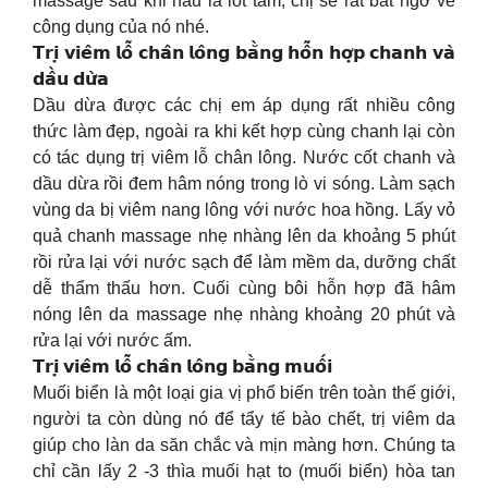
massage sau khi nấu lá lốt tắm, chị sẽ rất bất ngờ về
công dụng của nó nhé.
𝗧𝗿𝗶̣ 𝘃𝗶𝗲̂𝗺 𝗹𝗼̂̃ 𝗰𝗵𝗮̂𝗻 𝗹𝗼̂𝗻𝗴 𝗯𝗮̆̀𝗻𝗴 𝗵𝗼̂̃𝗻 𝗵𝗼̛̣𝗽 𝗰𝗵𝗮𝗻𝗵 𝘃𝗮̀
𝗱𝗮̂̀𝘂 𝗱𝘂̛̀𝗮
Dầu dừa được các chị em áp dụng rất nhiều công
thức làm đẹp, ngoài ra khi kết hợp cùng chanh lại còn
có tác dụng trị viêm lỗ chân lông. Nước cốt chanh và
dầu dừa rồi đem hâm nóng trong lò vi sóng. Làm sạch
vùng da bị viêm nang lông với nước hoa hồng. Lấy vỏ
quả chanh massage nhẹ nhàng lên da khoảng 5 phút
rồi rửa lại với nước sạch để làm mềm da, dưỡng chất
dễ thẩm thấu hơn. Cuối cùng bôi hỗn hợp đã hâm
nóng lên da massage nhẹ nhàng khoảng 20 phút và
rửa lại với nước ấm.
𝗧𝗿𝗶̣ 𝘃𝗶𝗲̂𝗺 𝗹𝗼̂̃ 𝗰𝗵𝗮̂𝗻 𝗹𝗼̂𝗻𝗴 𝗯𝗮̆̀𝗻𝗴 𝗺𝘂𝗼̂́𝗶
Muối biển là một loại gia vị phổ biến trên toàn thế giới,
người ta còn dùng nó để tẩy tế bào chết, trị viêm da
giúp cho làn da săn chắc và mịn màng hơn. Chúng ta
chỉ cần lấy 2 -3 thìa muối hạt to (muối biển) hòa tan