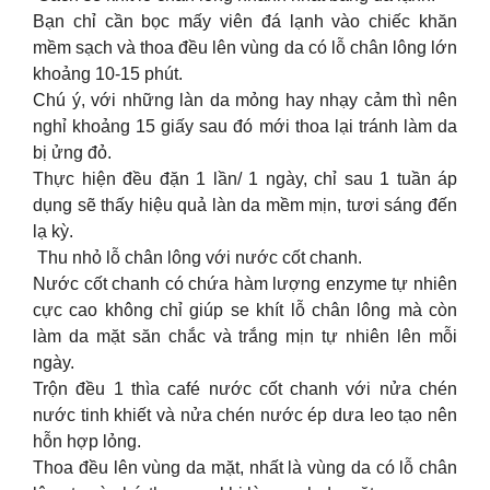
Bạn chỉ cần bọc mấy viên đá lạnh vào chiếc khăn
mềm sạch và thoa đều lên vùng da có lỗ chân lông lớn
khoảng 10-15 phút.
Chú ý, với những làn da mỏng hay nhạy cảm thì nên
nghỉ khoảng 15 giấy sau đó mới thoa lại tránh làm da
bị ửng đỏ.
Thực hiện đều đặn 1 lần/ 1 ngày, chỉ sau 1 tuần áp
dụng sẽ thấy hiệu quả làn da mềm mịn, tươi sáng đến
lạ kỳ.
︎ Thu nhỏ lỗ chân lông với nước cốt chanh.
Nước cốt chanh có chứa hàm lượng enzyme tự nhiên
cực cao không chỉ giúp se khít lỗ chân lông mà còn
làm da mặt săn chắc và trắng mịn tự nhiên lên mỗi
ngày.
Trộn đều 1 thìa café nước cốt chanh với nửa chén
nước tinh khiết và nửa chén nước ép dưa leo tạo nên
hỗn hợp lỏng.
Thoa đều lên vùng da mặt, nhất là vùng da có lỗ chân