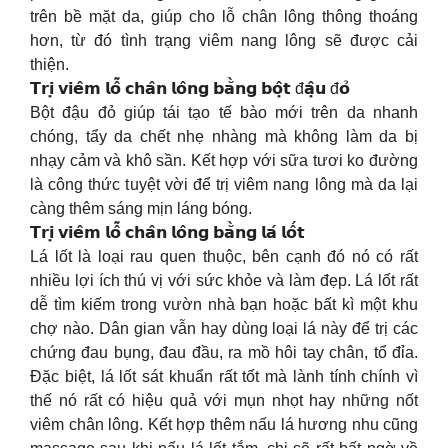
trên bề mặt da, giúp cho lỗ chân lông thông thoáng
hơn, từ đó tình trạng viêm nang lông sẽ được cải
thiện.
𝗧𝗿𝗶̣ 𝘃𝗶𝗲̂𝗺 𝗹𝗼̂̃ 𝗰𝗵𝗮̂𝗻 𝗹𝗼̂𝗻𝗴 𝗯𝗮̆̀𝗻𝗴 𝗯𝗼̣̂𝘁 đ𝗮̣̂𝘂 đ𝗼̉
Bột đậu đỏ giúp tái tạo tế bào mới trên da nhanh
chóng, tẩy da chết nhẹ nhàng mà không làm da bị
nhạy cảm và khô sần. Kết hợp với sữa tươi ko đường
là công thức tuyệt vời để trị viêm nang lông mà da lại
càng thêm sáng mịn láng bóng.
𝗧𝗿𝗶̣ 𝘃𝗶𝗲̂𝗺 𝗹𝗼̂̃ 𝗰𝗵𝗮̂𝗻 𝗹𝗼̂𝗻𝗴 𝗯𝗮̆̀𝗻𝗴 𝗹𝗮́ 𝗹𝗼̂́𝘁
Lá lốt là loại rau quen thuộc, bên cạnh đó nó có rất
nhiều lợi ích thú vị với sức khỏe và làm đẹp. Lá lốt rất
dễ tìm kiếm trong vườn nhà bạn hoặc bất kì một khu
chợ nào. Dân gian vẫn hay dùng loại lá này để trị các
chứng đau bụng, đau đầu, ra mồ hôi tay chân, tổ đỉa.
Đặc biệt, lá lốt sát khuẩn rất tốt mà lành tính chính vì
thế nó rất có hiệu quả với mụn nhọt hay những nốt
viêm chân lông. Kết hợp thêm nấu lá hương nhu cũng