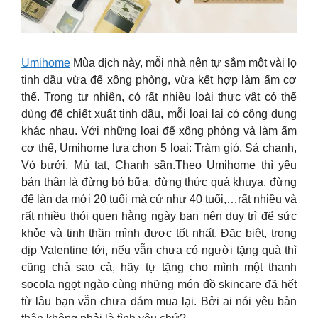
Umihome
Mùa dịch này, mỗi nhà nên tự sắm một vài lọ
tinh dầu vừa để xông phòng, vừa kết hợp làm ấm cơ
thể. Trong tự nhiên, có rất nhiều loài thực vật có thể
dùng để chiết xuất tinh dầu, mỗi loại lại có công dụng
khác nhau. Với những loại để xông phòng và làm ấm
cơ thể, Umihome lựa chọn 5 loại: Tràm gió, Sả chanh,
Vỏ bưởi, Mù tạt, Chanh sần.Theo Umihome thì yêu
bản thân là đừng bỏ bữa, đừng thức quá khuya, đừng
để làn da mới 20 tuổi mà cứ như 40 tuổi,…rất nhiều và
rất nhiều thói quen hằng ngày bạn nên duy trì để sức
khỏe và tinh thần mình được tốt nhất. Đặc biệt, trong
dịp Valentine tới, nếu vẫn chưa có người tặng quà thì
cũng chả sao cả, hãy tự tặng cho mình một thanh
socola ngọt ngào cùng những món đồ skincare đã hết
từ lâu bạn vẫn chưa dám mua lại. Bởi ai nói yêu bản