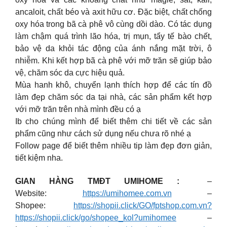
ancaloit, chất béo và axit hữu cơ. Đặc biệt, chất chống
oxy hóa trong bã cà phê vô cùng dồi dào. Có tác dụng
làm chậm quá trình lão hóa, trị mụn, tẩy tế bào chết,
bảo vệ da khỏi tác động của ánh nắng mặt trời, ô
nhiễm. Khi kết hợp bã cà phê với mỡ trăn sẽ giúp bảo
vệ, chăm sóc da cực hiệu quả.
Mùa hanh khô, chuyển lạnh thích hợp để các tín đồ
làm đẹp chăm sóc da tại nhà, các sản phẩm kết hợp
với mỡ trăn trên nhà mình đều có ạ
Ib cho chúng mình để biết thêm chi tiết về các sản
phẩm cũng như cách sử dụng nếu chưa rõ nhé ạ
Follow page để biết thêm nhiều tip làm đẹp đơn giản,
tiết kiệm nha.
GIAN HÀNG TMĐT UMIHOME :
–
Website:
https://umihomee.com.vn
–
Shopee:
https://shopii.click/GO/fptshop.com.vn?
https://shopii.click/go/shopee_kol?umihomee
–