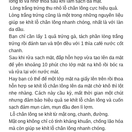
lông to và nhớ thoa sau khi làm sạch da mặt.
︎ Lòng trắng trứng thu nhỏ lỗ chân lông cực hiệu quả.
Lòng trắng trứng cũng là một trong những nguyên liệu
giúp se khít lỗ chân lông nhanh chóng, nhất là với làn
da dầu.
Bạn chỉ cần lấy 1 quả trứng gà, tách phần lòng trắng
trứng rồi đánh tan và trộn đều với 1 thìa café nước cốt
chanh.
Sau khi rửa sạch mặt, đắp hỗn hợp vừa tạo lên da mặt
để yên khoảng 10 phút cho lớp mặt nạ khô rồi bóc ra
và rửa lại với nước mát.
Hay bạn có thể để một lớp mặt nạ giấy lên trên rồi thoa
hỗn hợp se khít lỗ chân lông lên da mặt chờ khô thì lột
nhẹ nhàng. Cách này cầu kỳ, mất thời gian một chút
nhưng đảm bảo hiệu quả se khít lỗ chân lông và cuốn
sạch đám mụn cám, mụn đầu đen lì lợm.
︎ Lỗ chân lông se khít từ mật ong, chanh, đường.
Mật ong không chỉ có tính kháng khuẩn, chống lão hóa
mà còn giúp se khít lỗ chân lông nhanh chóng.