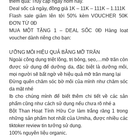
thêm quà: Truy cập ngay hôm nay.
Deal sốc cả ngày, đồng giá 1K – 11K – 111K – 1.111K
Flash sale giảm lên tới 50% kèm VOUCHER 50K
ĐƠN TỪ 0Đ
MUA MỘT TẶNG 1 – DEAL SỐC 0Đ Hàng loạt
voucher dành riêng cho bạn:
ƯỠNG MÔI HIỆU QUẢ BẰNG MỠ TRĂN
Ngoài công dụng triệt lông, trị bỏng, sẹo,…mỡ trăn còn
được sử dụng để dưỡng da, đặc biệt là dưỡng môi,
mọi người sẽ bất ngờ về hiệu quả mỡ trăn mang lại
Đừng quên chăm sóc bờ môi của mình như chăm sóc
da mặt nhé
Ib cho chúng mình để biết thêm chi tiết về các sản
phẩm cũng như cách sử dụng nếu chưa rõ nhé ạ
Bột Than Hoạt Tính Hữu Cơ làm trắng răng 1 trong
những sản phẩm hot nhất của Umiha, được nhiều các
tiktoker review tin tưởng sử dụng.
100% nguyên liệu organic.