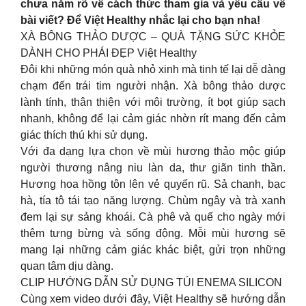
chưa nắm rõ về cách thức tham gia và yêu cầu về
bài viết? Để Việt Healthy nhắc lại cho bạn nha!
XÀ BÔNG THẢO DƯỢC – QUÀ TẶNG SỨC KHỎE
DÀNH CHO PHÁI ĐẸP Việt Healthy
Đôi khi những món quà nhỏ xinh mà tinh tế lại dễ dàng
chạm đến trái tim người nhận. Xà bông thảo dược
lành tính, thân thiện với môi trường, ít bọt giúp sạch
nhanh, không để lại cảm giác nhờn rít mang đến cảm
giác thích thú khi sử dụng.
Với đa dạng lựa chọn về mùi hương thảo mộc giúp
người thương nâng niu làn da, thư giãn tinh thần.
Hương hoa hồng tôn lên vẻ quyến rũ. Sả chanh, bạc
hà, tía tô tái tạo năng lượng. Chùm ngây và trà xanh
đem lại sự sảng khoái. Cà phê và quế cho ngày mới
thêm tưng bừng và sống động. Mỗi mùi hương sẽ
mang lại những cảm giác khác biệt, gửi trọn những
quan tâm dịu dàng.
CLIP HƯỚNG DẪN SỬ DỤNG TÚI ENEMA SILICON
Cùng xem video dưới đây, Việt Healthy sẽ hướng dẫn