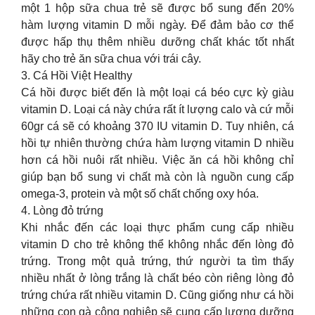
một 1 hộp sữa chua trẻ sẽ được bổ sung đến 20%
hàm lượng vitamin D mỗi ngày. Để đảm bảo cơ thể
được hấp thụ thêm nhiều dưỡng chất khác tốt nhất
hãy cho trẻ ăn sữa chua với trái cây.
3. Cá Hồi Việt Healthy
Cá hồi được biết đến là một loại cá béo cực kỳ giàu
vitamin D. Loại cá này chứa rất ít lượng calo và cứ mỗi
60gr cá sẽ có khoảng 370 IU vitamin D. Tuy nhiên, cá
hồi tự nhiên thường chứa hàm lượng vitamin D nhiều
hơn cá hồi nuôi rất nhiều. Việc ăn cá hồi không chỉ
giúp bạn bổ sung vi chất mà còn là nguồn cung cấp
omega-3, protein và một số chất chống oxy hóa.
4. Lòng đỏ trứng
Khi nhắc đến các loại thực phẩm cung cấp nhiều
vitamin D cho trẻ không thể không nhắc đến lòng đỏ
trứng. Trong một quả trứng, thứ người ta tìm thấy
nhiều nhất ở lòng trắng là chất béo còn riêng lòng đỏ
trứng chứa rất nhiều vitamin D. Cũng giống như cá hồi
những con gà công nghiệp sẽ cung cấp lượng dưỡng