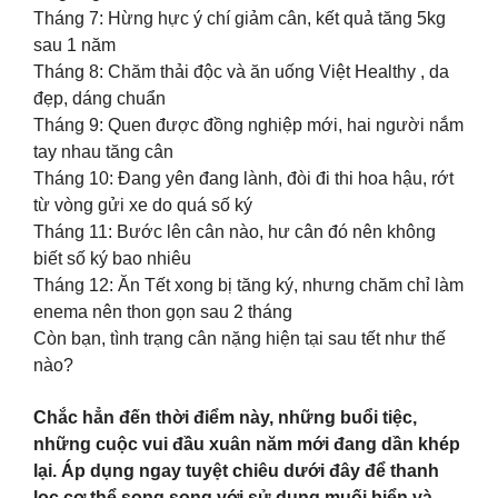
Tháng 7: Hừng hực ý chí giảm cân, kết quả tăng 5kg
sau 1 năm
Tháng 8: Chăm thải độc và ăn uống Việt Healthy , da
đẹp, dáng chuẩn
Tháng 9: Quen được đồng nghiệp mới, hai người nắm
tay nhau tăng cân
Tháng 10: Đang yên đang lành, đòi đi thi hoa hậu, rớt
từ vòng gửi xe do quá số ký
Tháng 11: Bước lên cân nào, hư cân đó nên không
biết số ký bao nhiêu
Tháng 12: Ăn Tết xong bị tăng ký, nhưng chăm chỉ làm
enema nên thon gọn sau 2 tháng
Còn bạn, tình trạng cân nặng hiện tại sau tết như thế
nào?
Chắc hẳn đến thời điểm này, những buổi tiệc,
những cuộc vui đầu xuân năm mới đang dần khép
lại. Áp dụng ngay tuyệt chiêu dưới đây để thanh
lọc cơ thể song song với sử dụng muối biển và