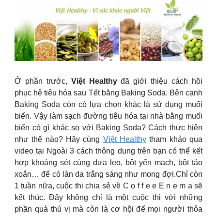
Ở phần trước,
Việt Healthy
đã giới thiệu cách hồi
phục hệ tiêu hóa sau Tết bằng Baking Soda. Bên cạnh
Baking Soda còn có lựa chọn khác là sử dụng muối
biển. Vậy làm sạch đường tiêu hóa tại nhà bằng muối
biển có gì khác so với Baking Soda? Cách thực hiện
như thế nào? Hãy cùng
Việt Healthy
tham khảo qua
video tại Ngoài 3 cách thông dụng trên bạn có thể kết
hợp khoáng sét cùng dưa leo, bột yến mạch, bột tảo
xoắn… để có làn da trắng sáng như mong đợi.Chỉ còn
1 tuần nữa, cuộc thi chia sẻ về C o f f e e E n e m a sẽ
kết thúc. Đây không chỉ là một cuộc thi với những
phần quà thú vị mà còn là cơ hội để mọi người thỏa