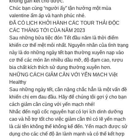
không gắn kết cho được.
Chúc bạn cùng “người ấy” tận hưởng một mùa
valentine ấm áp và hạnh phúc nhé.
ĐÃ CÓ LỊCH KHỞI HÀNH CÁC TOUR THẢI ĐỘC
CÁC THÁNG TỚI CỦA NĂM 2023
Sau những bửa tiệc đón Tết đầu năm là thời điểm
khiến cơ thể mệt mỏi nhất. Nguyên nhân của tình trạng
này là do những ngày tết bạn thường xuyên nạp vào
cơ thể các món ăn nhiều dầu mỡ, độ đạm cao, rượu
bia chất kích thích sử dụng thường xuyên hơn.
NHỮNG CÁCH GIẢM CÂN VỚI YẾN MẠCH Việt
Healthy
Sau những ngày tết, cân nặng chắc hẳn là một vấn đề
khiến chị em đau đầu. Hãy để chúng tôi gợi ý cho bạn
cách giảm cân cùng với yến mạch nhé!
Nhắc đến ngũ cốc nguyên hạt có lợi ích dinh dưỡng
cao và hỗ trợ tốt cho việc giảm cân thì có lẽ yến mạch
là cái tên không thể không kể đến. Yến mạch được sử
dụng cho các chế độ ăn lành mạnh và có thể kết hợp