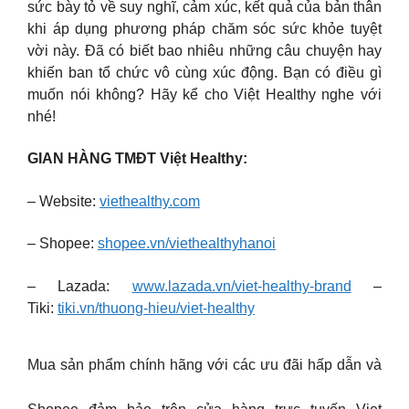
sức bày tỏ về suy nghĩ, cảm xúc, kết quả của bản thân
khi áp dụng phương pháp chăm sóc sức khỏe tuyệt
vời này. Đã có biết bao nhiêu những câu chuyện hay
khiến ban tổ chức vô cùng xúc động. Bạn có điều gì
muốn nói không? Hãy kể cho Việt Healthy nghe với
nhé!
GIAN HÀNG TMĐT Việt Healthy:
– Website:
viethealthy.com
– Shopee:
shopee.vn/viethealthyhanoi
– Lazada:
www.lazada.vn/viet-healthy-brand
–
Tiki:
tiki.vn/thuong-hieu/viet-healthy
Mua sản phẩm chính hãng với các ưu đãi hấp dẫn và