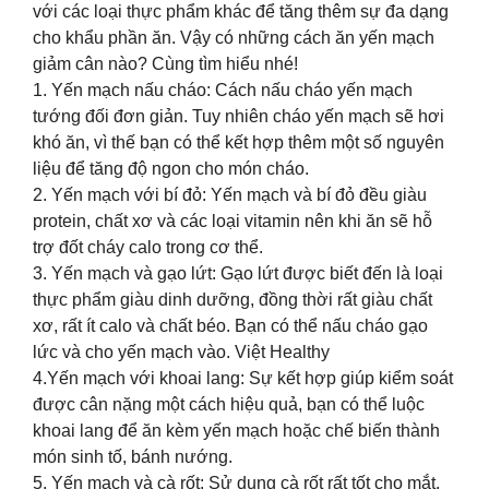
với các loại thực phẩm khác để tăng thêm sự đa dạng
cho khẩu phần ăn. Vậy có những cách ăn yến mạch
giảm cân nào? Cùng tìm hiểu nhé!
1. Yến mạch nấu cháo: Cách nấu cháo yến mạch
tướng đối đơn giản. Tuy nhiên cháo yến mạch sẽ hơi
khó ăn, vì thế bạn có thể kết hợp thêm một số nguyên
liệu để tăng độ ngon cho món cháo.
2. Yến mạch với bí đỏ: Yến mạch và bí đỏ đều giàu
protein, chất xơ và các loại vitamin nên khi ăn sẽ hỗ
trợ đốt cháy calo trong cơ thể.
3. Yến mạch và gạo lứt: Gạo lứt được biết đến là loại
thực phẩm giàu dinh dưỡng, đồng thời rất giàu chất
xơ, rất ít calo và chất béo. Bạn có thể nấu cháo gạo
lức và cho yến mạch vào. Việt Healthy
4.Yến mạch với khoai lang: Sự kết hợp giúp kiểm soát
được cân nặng một cách hiệu quả, bạn có thể luộc
khoai lang để ăn kèm yến mạch hoặc chế biến thành
món sinh tố, bánh nướng.
5. Yến mạch và cà rốt: Sử dụng cà rốt rất tốt cho mắt,