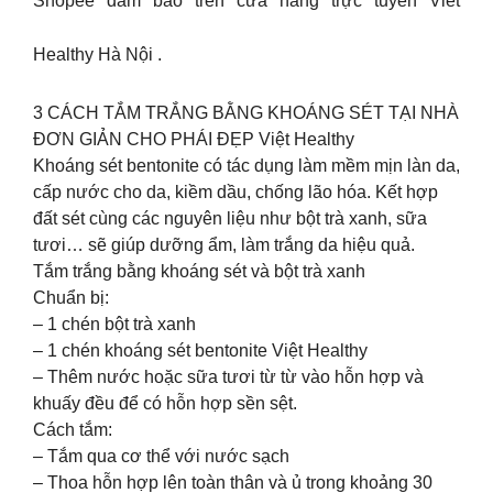
Shopee đảm bảo trên cửa hàng trực tuyến Viet
Healthy Hà Nội .
3 CÁCH TẮM TRẮNG BẰNG KHOÁNG SÉT TẠI NHÀ
ĐƠN GIẢN CHO PHÁI ĐẸP Việt Healthy
Khoáng sét bentonite có tác dụng làm mềm mịn làn da,
cấp nước cho da, kiềm dầu, chống lão hóa. Kết hợp
đất sét cùng các nguyên liệu như bột trà xanh, sữa
tươi… sẽ giúp dưỡng ẩm, làm trắng da hiệu quả.
Tắm trắng bằng khoáng sét và bột trà xanh
Chuẩn bị:
– 1 chén bột trà xanh
– 1 chén khoáng sét bentonite Việt Healthy
– Thêm nước hoặc sữa tươi từ từ vào hỗn hợp và
khuấy đều để có hỗn hợp sền sệt.
Cách tắm:
– Tắm qua cơ thể với nước sạch
– Thoa hỗn hợp lên toàn thân và ủ trong khoảng 30