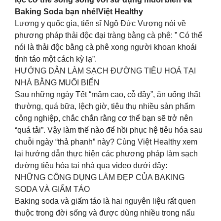
Baking Soda bạn nhé!Việt Healthy
Lương y quốc gia, tiến sĩ Ngô Đức Vượng nói về
phương pháp thải độc đại tràng bằng cà phê: ” Có thể
nói là thải độc bằng cà phê xong người khoan khoái
tỉnh táo một cách kỳ lạ”.
HƯỚNG DẪN LÀM SẠCH ĐƯỜNG TIÊU HOÁ TẠI
NHÀ BẰNG MUỐI BIỂN
Sau những ngày Tết “mâm cao, cỗ đầy”, ăn uống thất
thường, quá bữa, lệch giờ, tiêu thụ nhiều sản phẩm
công nghiệp, chắc chắn rằng cơ thể bạn sẽ trở nên
“quá tải”. Vậy làm thế nào để hồi phục hệ tiêu hóa sau
chuỗi ngày “thả phanh” này? Cùng Việt Healthy xem
lại hướng dẫn thực hiện các phương pháp làm sạch
đường tiêu hóa tại nhà qua video dưới đây:
NHỮNG CÔNG DỤNG LÀM ĐẸP CỦA BAKING
SODA VÀ GIẤM TÁO
Baking soda và giấm táo là hai nguyên liệu rất quen
thuộc trong đời sống và được dùng nhiều trong nấu