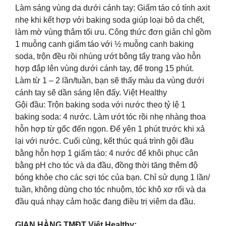
Làm sáng vùng da dưới cánh tay: Giấm táo có tính axit
nhẹ khi kết hợp với baking soda giúp loại bỏ da chết,
làm mờ vùng thâm tối ưu. Công thức đơn giản chỉ gồm
1 muỗng canh giấm táo với ½ muỗng canh baking
soda, trộn đều rồi nhúng ướt bông tẩy trang vào hỗn
hợp đắp lên vùng dưới cánh tay, để trong 15 phút.
Làm từ 1 – 2 lần/tuần, bạn sẽ thấy màu da vùng dưới
cánh tay sẽ dần sáng lên đấy. Việt Healthy
Gội đầu: Trộn baking soda với nước theo tỷ lệ 1
baking soda: 4 nước. Làm ướt tóc rồi nhẹ nhàng thoa
hỗn hợp từ gốc đến ngọn. Để yên 1 phút trước khi xả
lại với nước. Cuối cùng, kết thúc quá trình gội đầu
bằng hỗn hợp 1 giấm táo: 4 nước để khôi phục cân
bằng pH cho tóc và da đầu, đồng thời tăng thêm độ
bóng khỏe cho các sợi tóc của bạn. Chỉ sử dụng 1 lần/
tuần, không dùng cho tóc nhuộm, tóc khô xơ rối và da
đầu quá nhạy cảm hoặc đang điều trị viêm da đầu.
GIAN HÀNG TMĐT Việt Healthy: