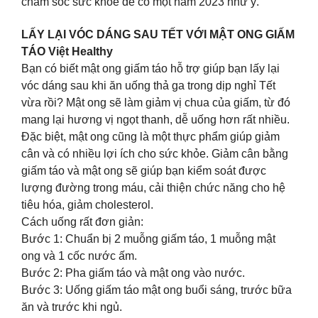
chăm sóc sức khỏe để có một năm 2023 như ý.
LẤY LẠI VÓC DÁNG SAU TẾT VỚI MẬT ONG GIẤM
TÁO Việt Healthy
Bạn có biết mật ong giấm táo hỗ trợ giúp bạn lấy lại
vóc dáng sau khi ăn uống thả ga trong dịp nghỉ Tết
vừa rồi? Mật ong sẽ làm giảm vị chua của giấm, từ đó
mang lại hương vị ngọt thanh, dễ uống hơn rất nhiều.
Đặc biệt, mật ong cũng là một thực phẩm giúp giảm
cân và có nhiều lợi ích cho sức khỏe. Giảm cân bằng
giấm táo và mật ong sẽ giúp bạn kiểm soát được
lượng đường trong máu, cải thiện chức năng cho hệ
tiêu hóa, giảm cholesterol.
Cách uống rất đơn giản:
Bước 1: Chuẩn bị 2 muỗng giấm táo, 1 muỗng mật
ong và 1 cốc nước ấm.
Bước 2: Pha giấm táo và mật ong vào nước.
Bước 3: Uống giấm táo mật ong buổi sáng, trước bữa
ăn và trước khi ngủ.