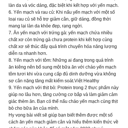
làn da và vóc dáng, đặc biệt khi kết hợp với yến mạch.
6. Yến mạch và rau củ: Khi nấu yến mạch với một số
loại rau củ sẽ hỗ trợ giảm cân, giữ dáng, đồng thời
mang lại làn da khỏe đẹp, rạng ngời.
7. Ăn yến mạch với trứng gà: yến mạch chứa nhiều
chất xơ còn trứng gà chưa protein khi kết hợp cùng
chất xơ sẽ thúc đẩy quá trình chuyển hóa năng lượng
diễn ra nhanh hơn.
8. Yến mạch với tôm: Những ai đang trong quá trình
ăn kiêng nên bổ sung một bữa ăn với cháo yến mạch
tôm tươi khi vừa cung cấp đủ dinh dưỡng vừa không
sợ cân nặng tăng mất kiểm soát.Việt Healthy
9. Yến mạch với thịt bò: Protein trong 2 thực phẩm này
giúp no lâu hơn, tăng cường cơ bắp và làm giảm cảm
giác thèm ăn. Bạn có thể nấu cháo yến mạch cùng thịt
bò cho bữa ăn của mình.
Hy vọng bài viết sẽ giúp bạn biết thêm được một số
cách ăn yến mạch giảm cân và hiểu thêm kiến thức về