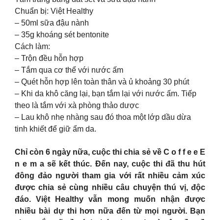
Chuẩn bị: Việt Healthy
– 50ml sữa đậu nành
– 35g khoáng sét bentonite
Cách làm:
– Trộn đều hỗn hợp
– Tắm qua cơ thể với nước ấm
– Quét hỗn hợp lên toàn thân và ủ khoảng 30 phút
– Khi da khô căng lại, bạn tắm lại với nước ấm. Tiếp
theo là tắm với xà phòng thảo dược
– Lau khô nhẹ nhàng sau đó thoa một lớp dầu dừa
tinh khiết để giữ ẩm da.
Chỉ còn 6 ngày nữa, cuộc thi chia sẻ về C o f f e e E
n e m a sẽ kết thúc. Đến nay, cuộc thi đã thu hút
đông đảo người tham gia với rất nhiều cảm xúc
được chia sẻ cùng nhiều câu chuyện thú vị, độc
đáo. Việt Healthy vẫn mong muốn nhận được
nhiều bài dự thi hơn nữa đến từ mọi người. Bạn