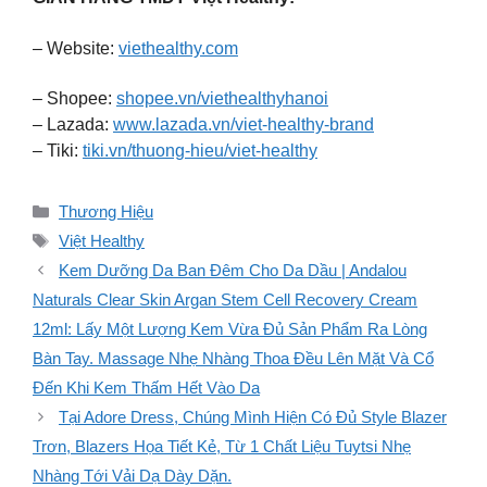
– Website:
viethealthy.com
– Shopee:
shopee.vn/viethealthyhanoi
– Lazada:
www.lazada.vn/viet-healthy-brand
– Tiki:
tiki.vn/thuong-hieu/viet-healthy
Danh
Thương Hiệu
mục
Thẻ
Việt Healthy
Kem Dưỡng Da Ban Đêm Cho Da Dầu | Andalou
Naturals Clear Skin Argan Stem Cell Recovery Cream
12ml: Lấy Một Lượng Kem Vừa Đủ Sản Phẩm Ra Lòng
Bàn Tay. Massage Nhẹ Nhàng Thoa Đều Lên Mặt Và Cổ
Đến Khi Kem Thấm Hết Vào Da
Tại Adore Dress, Chúng Mình Hiện Có Đủ Style Blazer
Trơn, Blazers Họa Tiết Kẻ, Từ 1 Chất Liệu Tuytsi Nhẹ
Nhàng Tới Vải Dạ Dày Dặn.