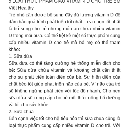
5 LOẠI THỰC PHẨM GIÀU VITAMIN D CHO TRẺ EM
Việt Healthy
Trẻ nhỏ cần được bổ sung đầy đủ lượng vitamin D để
đảm bảo quá trình phát triển tốt nhất. Lựa chọn tốt nhất
là bổ sung cho trẻ những món ăn chứa nhiều vitamin
D trong mỗi bữa. Có thể liệt kê một số thực phẩm cung
cấp nhiều vitamin D cho trẻ mà bố mẹ có thể tham
khảo:
1. Sữa dừa
Sữa dừa có thể tăng cường hệ thống miễn dịch cho
bé: Sữa dừa chứa vitamin và khoáng chất cần thiết
cho sự phát triển toàn diện của bé. Sự hiện diện của
chất béo tốt giúp phát triển não của bé. Vì não của trẻ
sẽ không ngừng phát triển với tốc độ nhanh, Cho nên
sữa dừa sẽ cung cấp cho bé một thức uống bổ dưỡng
và tốt cho sức khỏe.
2. Sữa chua
Bên cạnh việc tốt cho hệ tiêu hóa thì sữa chua cũng là
loại thực phẩm cung cấp nhiều vitamin D cho trẻ. Với