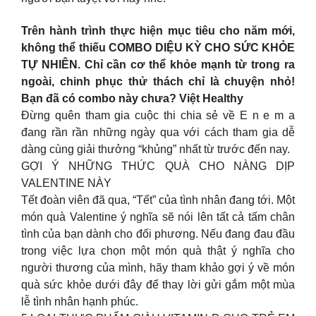
Trên hành trình thực hiện mục tiêu cho năm mới,
không thể thiếu COMBO DIỆU KỲ CHO SỨC KHỎE
TỰ NHIÊN. Chỉ cần cơ thể khỏe mạnh từ trong ra
ngoài, chinh phục thử thách chỉ là chuyện nhỏ!
Bạn đã có combo này chưa? Việt Healthy
Đừng quên tham gia cuộc thi chia sẻ về E n e m a
đang rần rần những ngày qua với cách tham gia dễ
dàng cùng giải thưởng “khủng” nhất từ trước đến nay.
GỢI Ý NHỮNG THỨC QUÀ CHO NÀNG DỊP
VALENTINE NÀY
Tết đoàn viên đã qua, “Tết” của tình nhân đang tới. Một
món quà Valentine ý nghĩa sẽ nói lên tất cả tấm chân
tình của bạn dành cho đối phương. Nếu đang đau đầu
trong việc lựa chọn một món quà thật ý nghĩa cho
người thương của mình, hãy tham khảo gợi ý về món
quà sức khỏe dưới đây để thay lời gửi gắm một mùa
lễ tình nhân hạnh phúc.