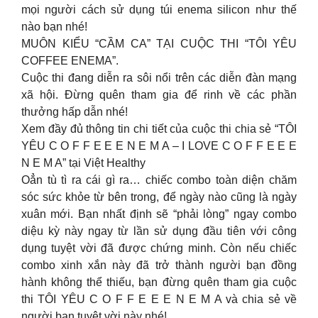
mọi người cách sử dụng túi enema silicon như thế
nào bạn nhé!
MUÔN KIỂU “CẦM CA” TẠI CUỘC THI “TÔI YÊU
COFFEE ENEMA”.
Cuộc thi đang diễn ra sôi nổi trên các diễn đàn mạng
xã hội. Đừng quên tham gia để rinh về các phần
thưởng hấp dẫn nhé!
Xem đầy đủ thông tin chi tiết của cuộc thi chia sẻ “TÔI
YÊU C O F F E E E N E M A – I LOVE C O F F E E E
N E M A” tại Việt Healthy
Oẳn tù tì ra cái gì ra… chiếc combo toàn diện chăm
sóc sức khỏe từ bên trong, để ngày nào cũng là ngày
xuân mới. Bạn nhất định sẽ “phải lòng” ngay combo
diệu kỳ này ngay từ lần sử dụng đầu tiên với công
dụng tuyệt vời đã được chứng minh. Còn nếu chiếc
combo xinh xắn này đã trở thành người bạn đồng
hành không thể thiếu, bạn đừng quên tham gia cuộc
thi TÔI YÊU C O F F E E E N E M A và chia sẻ về
người bạn tuyệt vời này nhé!