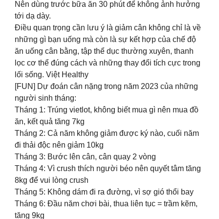
Nên dùng trước bữa ăn 30 phút để không ảnh hưởng
tới dạ dày.
Điều quan trọng cần lưu ý là giảm cân không chỉ là về
những gì bạn uống mà còn là sự kết hợp của chế độ
ăn uống cân bằng, tập thể dục thường xuyên, thanh
lọc cơ thể đúng cách và những thay đổi tích cực trong
lối sống. Việt Healthy
[FUN] Dự đoán cân nặng trong năm 2023 của những
người sinh tháng:
Tháng 1: Trúng vietlot, không biết mua gì nên mua đồ
ăn, kết quả tăng 7kg
Tháng 2: Cả năm không giảm được ký nào, cuối năm
đi thải độc nên giảm 10kg
Tháng 3: Bước lên cân, cân quay 2 vòng
Tháng 4: Vì crush thích người béo nên quyết tâm tăng
8kg để vui lòng crush
Tháng 5: Không dám đi ra đường, vì sợ gió thổi bay
Tháng 6: Đầu năm chơi bài, thua liên tục = trầm kẽm,
tăng 9kg