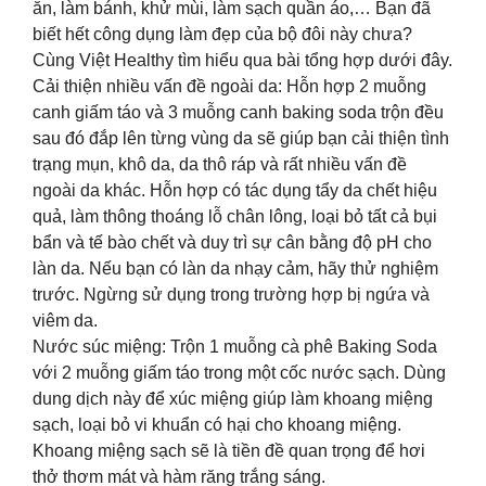
ăn, làm bánh, khử mùi, làm sạch quần áo,… Bạn đã
biết hết công dụng làm đẹp của bộ đôi này chưa?
Cùng Việt Healthy tìm hiểu qua bài tổng hợp dưới đây.
Cải thiện nhiều vấn đề ngoài da: Hỗn hợp 2 muỗng
canh giấm táo và 3 muỗng canh baking soda trộn đều
sau đó đắp lên từng vùng da sẽ giúp bạn cải thiện tình
trạng mụn, khô da, da thô ráp và rất nhiều vấn đề
ngoài da khác. Hỗn hợp có tác dụng tẩy da chết hiệu
quả, làm thông thoáng lỗ chân lông, loại bỏ tất cả bụi
bẩn và tế bào chết và duy trì sự cân bằng độ pH cho
làn da. Nếu bạn có làn da nhạy cảm, hãy thử nghiệm
trước. Ngừng sử dụng trong trường hợp bị ngứa và
viêm da.
Nước súc miệng: Trộn 1 muỗng cà phê Baking Soda
với 2 muỗng giấm táo trong một cốc nước sạch. Dùng
dung dịch này để xúc miệng giúp làm khoang miệng
sạch, loại bỏ vi khuẩn có hại cho khoang miệng.
Khoang miệng sạch sẽ là tiền đề quan trọng để hơi
thở thơm mát và hàm răng trắng sáng.