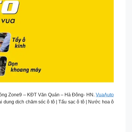
n bóng Zone9 – KĐT Văn Quán – Hà Đông- HN.
VuaAuto
ại dung dịch chăm sóc ô tô | Tẩu sạc ô tô | Nước hoa ô