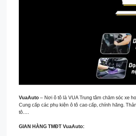
VuaAuto
– Nơi ô tô là VUA Trung tâm chăm sóc xe
Cung cấp các phụ kiện ô tô cao cấp, chính hãng. Thả
tô….
GIAN HÀNG TMĐT VuaAuto: