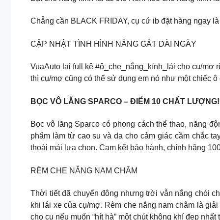
Chẳng cần BLACK FRIDAY, cụ cứ ib đặt hàng ngay là 
CẬP NHẬT TÌNH HÌNH NẮNG GẮT DÀI NGÀY
VuaAuto lại full kệ #ô_che_nắng_kính_lái cho cụ/mợ r
thì cụ/mợ cũng có thể sử dụng em nó như một chiếc ô 
BỌC VÔ LĂNG SPARCO – ĐIỂM 10 CHẤT LƯỢNG!
Bọc vô lăng Sparco có phong cách thể thao, năng độn
phẩm làm từ cao su và da cho cảm giác cầm chắc tay
thoải mái lựa chọn. Cam kết bảo hành, chính hãng 1
RÈM CHE NẮNG NAM CHÂM
Thời tiết đã chuyển đông nhưng trời vẫn nắng chói c
khi lái xe của cụ/mợ. Rèm che nắng nam châm là giải p
cho cụ nếu muốn “hít hà” một chút không khí đẹp nhất 