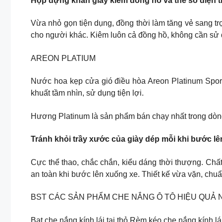
Hộp đựng khăn giấy kiêm đồng hồ và thẻ số điện th
Vừa nhỏ gọn tiện dụng, đồng thời làm tăng vẻ sang tr
cho người khác. Kiêm luôn cả đồng hồ, không cần sử
AREON PLATIUM
Nước hoa kẹp cửa gió điều hòa Areon Platinum Sport 
khuất tầm nhìn, sử dụng tiện lợi.
Hương Platinum là sản phẩm bán chạy nhất trong dòng 
Tránh khỏi trầy xước của giày dép mỗi khi bước lê
Cực thể thao, chắc chắn, kiểu dáng thời thượng. Chất 
an toàn khi bước lên xuống xe. Thiết kế vừa vặn, chuẩn
BST CÁC SẢN PHẨM CHE NẮNG Ô TÔ HIỆU QUẢ 
Bạt che nắng kính lái tai thỏ Rèm kéo che nắng kính lá