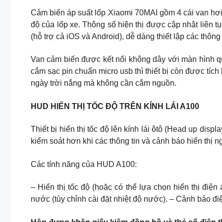
Cảm biến áp suất lốp Xiaomi 70MAI gồm 4 cái van hơi l
độ của lốp xe. Thông số hiện thị được cập nhật liên 
(hỗ trợ cả iOS và Android), dễ dàng thiết lập các thôn
Van cảm biến được kết nối không dây với màn hình qu
cắm sạc pin chuẩn micro usb thì thiết bị còn được tích
ngày trời nắng mà không cần cắm nguồn.
HUD HIỂN THỊ TỐC ĐỘ TRÊN KÍNH LÁI A100
Thiết bị hiển thị tốc độ lên kính lái ôtô (Head up disp
kiểm soát hơn khi các thông tin và cảnh báo hiển thị 
Các tính năng của HUD A100:
– Hiển thị tốc độ (hoặc có thể lựa chọn hiển thị điệ
nước (tùy chỉnh cài đặt nhiệt độ nước). – Cảnh báo đi