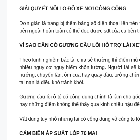
GIẢI QUYẾT NỖI LO ĐỖ XE NƠI CÔNG CỘNG
Đơn giản là trang bị thêm bảng số điện thoại lên trên
bên ngoài hoàn toàn có thể đọc được sđt của cụ bên t
VÌ SAO CẦN CÓ GƯƠNG CẦU LỒI HỖ TRỢ LÁI XE
Theo kinh nghiệm bác tài chia sẻ thường thì điểm mù ô
nhiều nguy cơ nguy hiểm khôn lường. Người lái sẽ 
hướng, chuyển làn, ôm cua hay quay đầu, tưởng chừng
tai nạn là điều khó tránh khỏi.
Gương cầu lồi ô tô có công dụng chính là làm cho góc
hay những điểm không thể thấy qua kính chiếu hậu để
Vật dụng tuy nhỏ nhưng lại có công dụng vô cùng to l
CẢM BIẾN ÁP SUẤT LỐP 70 MAI