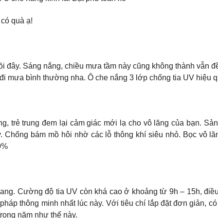
có quà ạ!
ồi đây. Sáng nắng, chiều mưa tầm này cũng không thành vẫn đề
đi mưa bình thường nha. Ô che nắng 3 lớp chống tia UV hiệu quả
g, trẻ trung đem lại cảm giác mới lạ cho vô lăng của bạn. Sản
. Chống bám mồ hôi nhờ các lỗ thông khí siêu nhỏ. Bọc vô l
00%
hang. Cường độ tia UV còn khá cao ở khoảng từ 9h – 15h, điề
háp thông minh nhất lúc này. Với tiêu chí lắp đặt đơn giản, có
trong năm như thế này.