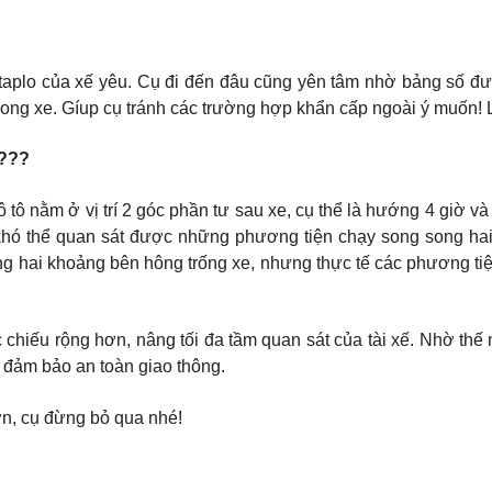
 taplo của xế yêu. Cụ đi đến đâu cũng yên tâm nhờ bảng số đượ
rong xe. Gíup cụ tránh các trường hợp khẩn cấp ngoài ý muốn! 
???
 tô nằm ở vị trí 2 góc phần tư sau xe, cụ thể là hướng 4 giờ v
khó thể quan sát được những phương tiện chạy song song hai 
 hai khoảng bên hông trống xe, nhưng thực tế các phương tiện
 chiếu rộng hơn, nâng tối đa tầm quan sát của tài xế. Nhờ th
 đảm bảo an toàn giao thông.
ớn, cụ đừng bỏ qua nhé!