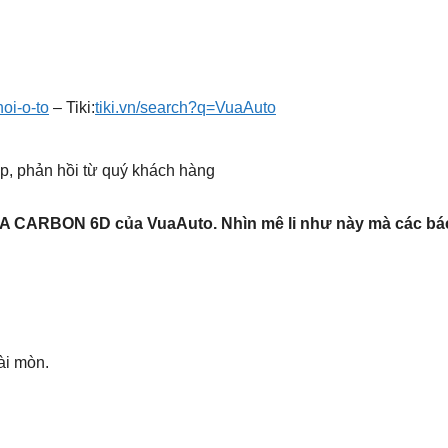
oi-o-to
– Tiki:
tiki.vn/search?q=VuaAuto
p, phản hồi từ quý khách hàng
A CARBON 6D của VuaAuto. Nhìn mê li như này mà các bác k
ài mòn.