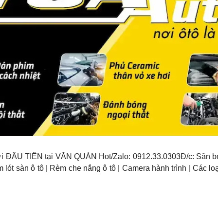
 hơi ĐẦU TIÊN tại VĂN QUÁN Hot/Zalo: 0912.33.0303Đ/c: Sâ
m lót sàn ô tô | Rèm che nắng ô tô | Camera hành trình | Các lo