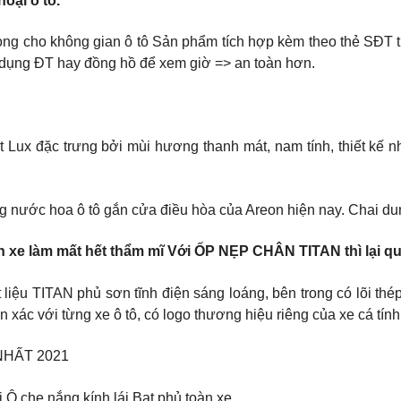
oại ô tô.
ọng cho không gian ô tô Sản phẩm tích hợp kèm theo thẻ SĐT t
 dụng ĐT hay đồng hồ để xem giờ => an toàn hơn.
Lux đặc trưng bởi mùi hương thanh mát, nam tính, thiết kế nh
nước hoa ô tô gắn cửa điều hòa của Areon hiện nay. Chai dung 
n xe làm mất hết thẩm mĩ Với ỐP NẸP CHÂN TITAN thì lại qu
liệu TITAN phủ sơn tĩnh điện sáng loáng, bên trong có lõi thé
 xác với từng xe ô tô, có logo thương hiệu riêng của xe cá tính
NHẤT 2021
i Ô che nắng kính lái Bạt phủ toàn xe