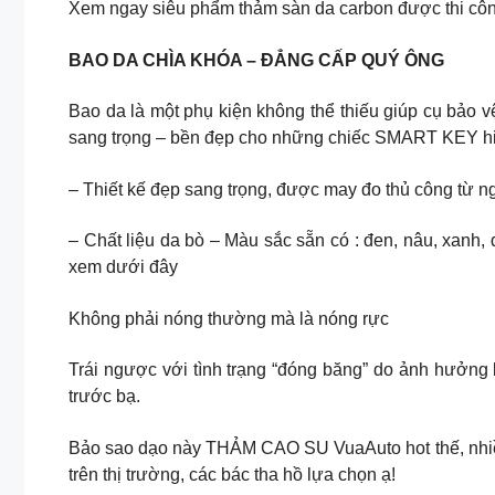
Xem ngay siêu phẩm thảm sàn da carbon được thi côn
BAO DA CHÌA KHÓA – ĐẲNG CẤP QUÝ ÔNG
Bao da là một phụ kiện không thể thiếu giúp cụ bảo 
sang trọng – bền đẹp cho những chiếc SMART KEY hiện
– Thiết kế đẹp sang trọng, được may đo thủ công từ n
– Chất liệu da bò – Màu sắc sẵn có : đen, nâu, xanh,
xem dưới đây
Không phải nóng thường mà là nóng rực
Trái ngược với tình trạng “đóng băng” do ảnh hưởng b
trước bạ.
Bảo sao dạo này THẢM CAO SU VuaAuto hot thế, nhiề
trên thị trường, các bác tha hồ lựa chọn ạ!