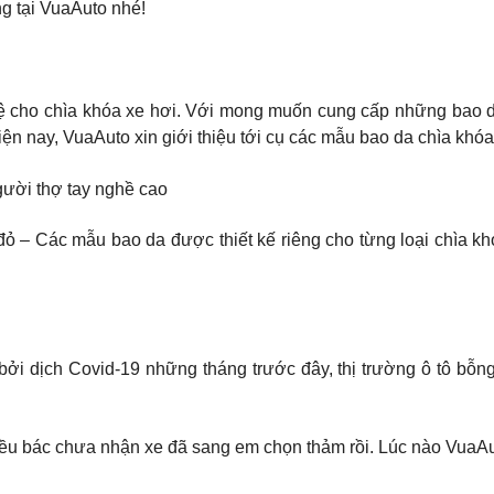
g tại VuaAuto nhé!
vệ cho chìa khóa xe hơi. Với mong muốn cung cấp những bao da
 nay, VuaAuto xin giới thiệu tới cụ các mẫu bao da chìa khóa
gười thợ tay nghề cao
 đỏ – Các mẫu bao da được thiết kế riêng cho từng loại chìa k
ởi dịch Covid-19 những tháng trước đây, thị trường ô tô bỗng c
u bác chưa nhận xe đã sang em chọn thảm rồi. Lúc nào VuaAut