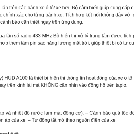
ắp trên các bánh xe ô tô/ xe hơi. Bộ cảm biến giúp cung cấp c
tục chính xác cho từng bánh xe. Tích hợp kết nối không dây với
g cảnh báo cần thiết ngay trên ứng dụng.
a tần số radio 433 MHz Bộ hiển thị xử lý trung tâm được tíc
 hợp thêm tấm pin sạc năng lượng mặt trời, giúp thiết bị có tự 
lay) HUD A100 là thiết bị hiển thị thông tin hoạt động của xe ô t
ngay trên kính lái mà KHÔNG cần nhìn vào đồng hồ trên taplo.
n áp và nhiệt độ nước làm mát động cơ). – Cảnh báo quá tốc đ
ện áp của xe. – Tự động tắt mở theo nguồn điện của xe.