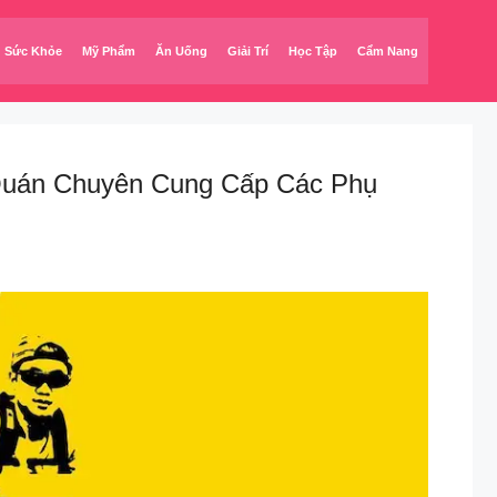
Sức Khỏe
Mỹ Phẩm
Ăn Uống
Giải Trí
Học Tập
Cẩm Nang
án Chuyên Cung Cấp Các Phụ