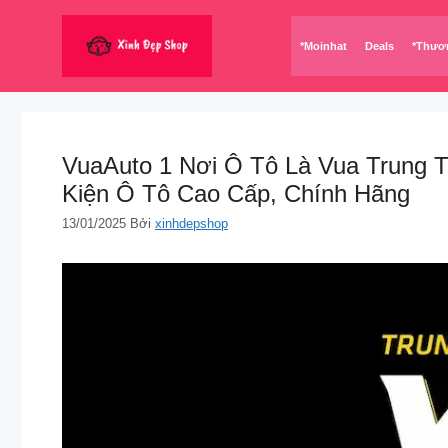
Chuyển
đến
*Moinhat
Deals
*Thươ
nội
dung
VuaAuto 1 Nơi Ô Tô Là Vua Trung T
Kiện Ô Tô Cao Cấp, Chính Hãng
13/01/2025
Bởi
xinhdepshop