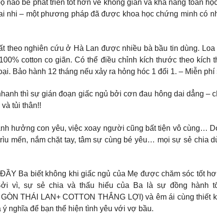
não bé phát triển tốt hơn về không gian và khả năng toán học v
nhi – một phương pháp đã được khoa học chứng minh có nhữn
uất theo nghiên cứu ở Hà Lan được nhiều bà bầu tin dùng. Loa 
,100% cotton co giãn. Có thể điều chỉnh kích thước theo kích
ại. Bảo hành 12 tháng nếu xảy ra hỏng hóc 1 đổi 1. – Miễn phí 
i nhanh thì sự gián đoạn giấc ngủ bởi cơn đau hông dai dẳng –
à tủi thân!!
h hưởng con yêu, việc xoay người cũng bất tiện vô cùng… D
 trìu mến, nắm chặt tay, tâm sự cùng bé yêu… mọi sự sẻ chia d
iết không khi giấc ngủ của Mẹ được chăm sóc tốt hơn, ti
i vì, sự sẻ chia và thấu hiểu của Ba là sự đồng hành tố
g GÒN THÁI LAN+ COTTON THẮNG LỢI) và êm ái cùng thiết k
à ý nghĩa để bạn thể hiện tình yêu với vợ bầu.