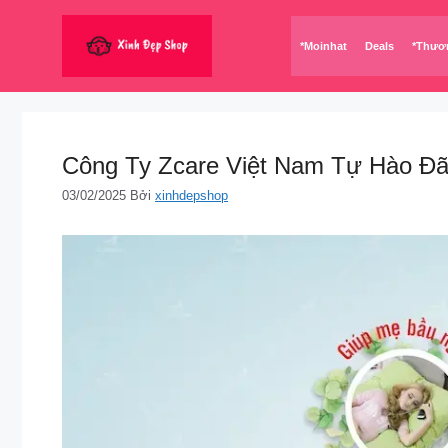
Chuyển
đến
*Moinhat
Deals
*Thươ
nội
dung
Công Ty Zcare Việt Nam Tự Hào Đã
03/02/2025
Bởi
xinhdepshop