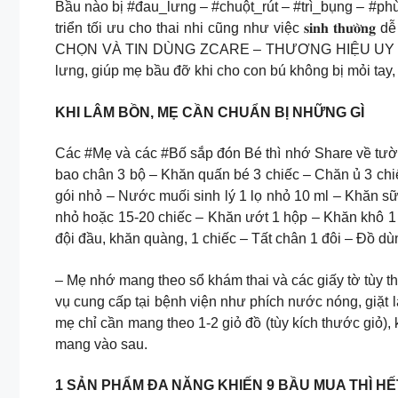
Bầu nào bị #đau_lưng – #chuột_rút – #trì_bụng – #phù
triển tối ưu cho thai nhi cũng như việc 𝐬𝐢𝐧𝐡 𝐭𝐡𝐮̛𝐨̛̀𝐧
CHỌN VÀ TIN DÙNG ZCARE – THƯƠNG HIỆU UY TÍN
lưng, giúp mẹ bầu đỡ khi cho con bú không bị mỏi tay,
KHI LÂM BỒN, MẸ CẦN CHUẨN BỊ NHỮNG GÌ
Các #Mẹ và các #Bố sắp đón Bé thì nhớ Share về tườn
bao chân 3 bộ – Khăn quấn bé 3 chiếc – Chăn ủ 3 chiế
gói nhỏ – Nước muối sinh lý 1 lọ nhỏ 10 ml – Khăn sữa
nhỏ hoặc 15-20 chiếc – Khăn ướt 1 hộp – Khăn khô 1 
đội đầu, khăn quàng, 1 chiếc – Tất chân 1 đôi – Đồ d
– Mẹ nhớ mang theo sổ khám thai và các giấy tờ tùy thâ
vụ cung cấp tại bệnh viện như phích nước nóng, giặt 
mẹ chỉ cần mang theo 1-2 giỏ đồ (tùy kích thước giỏ)
mang vào sau.
1 SẢN PHẨM ĐA NĂNG KHIẾN 9 BẦU MUA THÌ HẾT