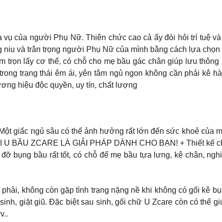
 vụ của người Phụ Nữ. Thiên chức cao cả ấy đòi hỏi trí tuệ v
âng niu và trân trọng người Phụ Nữ của mình bằng cách lựa chọ
ôm trọn lấy cơ thể, có chỗ cho mẹ bầu gác chân giúp lưu thông 
trong trạng thái êm ái, yên tâm ngủ ngon không cần phải kê 
ơng hiệu độc quyền, uy tín, chất lượng
 Một giấc ngủ sâu có thể ảnh hưởng rất lớn đến sức khoẻ của mẹ
vì GỐI U BẦU ZCARE LÀ GIẢI PHÁP DÀNH CHO BẠN! + Thiết kế c
 đỡ bụng bầu rất tốt, có chỗ để mẹ bầu tựa lưng, kê chân, nghi
phải, không còn gặp tình trạng nặng nề khi không có gối kê bụn
sinh, giặt giũ. Đặc biệt sau sinh, gối chữ U Zcare còn có thể g
v..