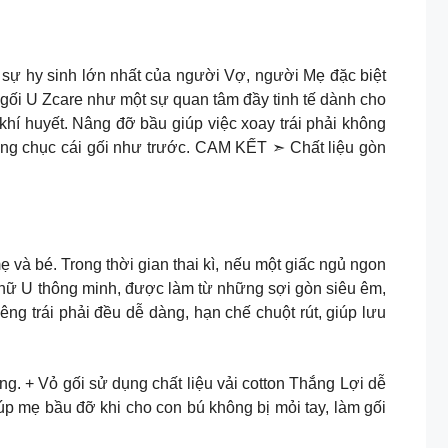
à sự hy sinh lớn nhất của người Vợ, người Mẹ đặc biệt
n gối U Zcare như một sự quan tâm đầy tinh tế dành cho
khí huyết. Nâng đỡ bầu giúp việc xoay trái phải không
hàng chục cái gối như trước. CAM KẾT ➣ Chất liệu gòn
 và bé. Trong thời gian thai kì, nếu một giấc ngủ ngon
hữ U thông minh, được làm từ những sợi gòn siêu êm,
êng trái phải đều dễ dàng, hạn chế chuột rút, giúp lưu
g. + Vỏ gối sử dụng chất liệu vải cotton Thắng Lợi dễ
iúp mẹ bầu đỡ khi cho con bú không bị mỏi tay, làm gối