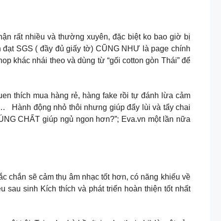
nhận rất nhiều và thường xuyên, đặc biệt ko bao giờ bị
an đạt SGS ( đầy đủ giấy tờ) CŨNG NHƯ là page chính
 khác nhái theo và dùng từ “gối cotton gòn Thái” để
n thích mua hàng rẻ, hàng fake rồi tự đánh lừa cảm
ại… Hành động nhỏ thôi nhưng giúp đẩy lùi và tẩy chai
ĐÚNG CHẤT giúp ngủ ngon hơn?”; Eva.vn một lần nữa
Chắc chắn sẽ cảm thụ âm nhạc tốt hơn, có năng khiếu về
 sau sinh Kích thích và phát triển hoàn thiện tốt nhất