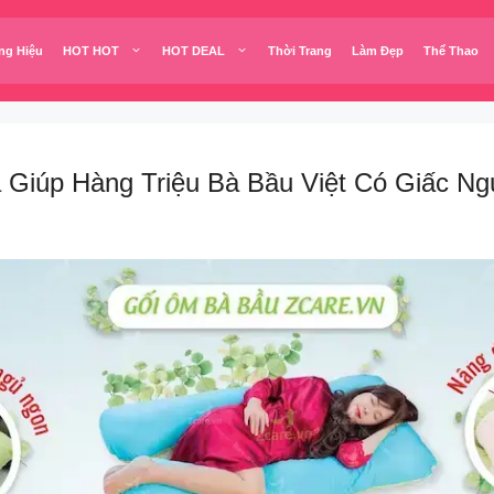
ng Hiệu
HOT HOT
HOT DEAL
Thời Trang
Làm Đẹp
Thể Thao
 Giúp Hàng Triệu Bà Bầu Việt Có Giấc N