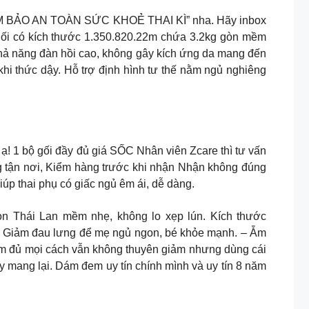
ẢM BẢO AN TOÀN SỨC KHOẺ THAI KÌ” nha. Hãy inbox
i có kích thước 1.350.820.22m chứa 3.2kg gòn mềm
Khả năng đàn hồi cao, không gây kích ứng da mang đến
hi thức dậy. Hỗ trợ định hình tư thế nằm ngủ nghiêng
bộ gối đầy đủ giá SỐC Nhân viên Zcare thì tư vấn
g tận nơi, Kiểm hàng trước khi nhận Nhận không đúng
p thai phụ có giấc ngủ êm ái, dễ dàng.
òn Thái Lan mềm nhẹ, không lo xẹp lún. Kích thước
– Giảm đau lưng để mẹ ngủ ngon, bé khỏe mạnh. – Ẵm
 Làm đủ mọi cách vẫn không thuyên giảm nhưng dùng cái
ày mang lại. Dám đem uy tín chính mình và uy tín 8 năm