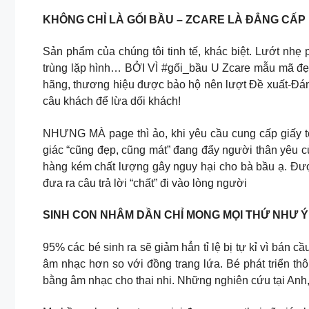
KHÔNG CHỈ LÀ GỐI BẦU – ZCARE LÀ ĐẲNG CẤP
Sản phẩm của chúng tôi tinh tế, khác biệt. Lướt 
trùng lặp hình… BỞI VÌ #gối_bầu U Zcare mẫu mã đẹp
hãng, thương hiệu được bảo hộ nên lượt Đề xuất-Đán
câu khách để lừa dối khách!
NHƯNG MÀ page thì ảo, khi yêu cầu cung cấp giấy t
giác “cũng đẹp, cũng mát” đang đẩy người thân yêu củ
hàng kém chất lượng gây nguy hại cho bà bầu ạ. Đ
đưa ra câu trả lời “chất” đi vào lòng người
SINH CON NHÂM DẦN CHỈ MONG MỌI THỨ NHƯ 
95% các bé sinh ra sẽ giảm hẳn tỉ lệ bị tự kỉ vì bán 
âm nhạc hơn so với đồng trang lứa. Bé phát triển thôn
bằng âm nhạc cho thai nhi. Những nghiên cứu tại An