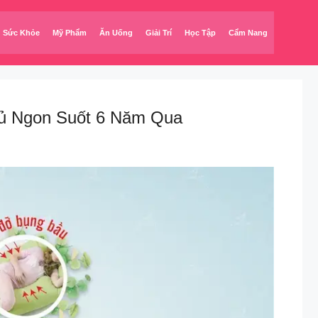
Sức Khỏe
Mỹ Phẩm
Ăn Uống
Giải Trí
Học Tập
Cẩm Nang
gủ Ngon Suốt 6 Năm Qua