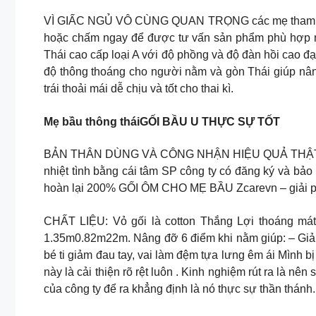
VÌ GIẤC NGỦ VÔ CÙNG QUAN TRỌNG các mẹ tham khả
hoặc chấm ngay để được tư vấn sản phẩm phù hợp 
Thái cao cấp loại A với độ phồng và độ đàn hồi cao 
độ thông thoáng cho người nằm và gòn Thái giúp nâng
trái thoải mái dễ chịu và tốt cho thai kì.
Mẹ bầu thông tháiGỐI BẦU U THỰC SỰ TỐT
BẢN THÂN DÙNG VÀ CÔNG NHẬN HIỆU QUẢ THẬT! Không
nhiệt tình bằng cái tâm SP công ty có đăng ký và b
hoàn lại 200% GỐI ÔM CHO MẸ BẦU Zcarevn – giải pháp
CHẤT LIỆU: Vỏ gối là cotton Thắng Lợi thoáng mát
1.35m0.82m22m. Nâng đỡ 6 điểm khi nằm giúp: – Giả
bé ti giảm đau tay, vai làm đệm tựa lưng êm ái Mình 
này là cải thiện rõ rệt luôn . Kinh nghiệm rút ra là 
của công ty để ra khẳng định là nó thực sự thần thánh.