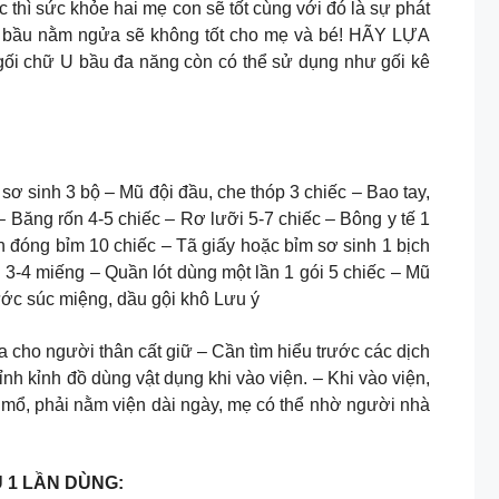
thì sức khỏe hai mẹ con sẽ tốt cùng với đó là sự phát
i kỳ lớn dần mẹ bầu nằm ngửa sẽ không tốt cho mẹ và bé! HÃY LỰA
 U bầu đa năng còn có thể sử dụng như gối kê
 sinh 3 bộ – Mũ đội đầu, che thóp 3 chiếc – Bao tay,
 Băng rốn 4-5 chiếc – Rơ lưỡi 5-7 chiếc – Bông y tế 1
ần đóng bỉm 10 chiếc – Tã giấy hoặc bỉm sơ sinh 1 bịch
3-4 miếng – Quần lót dùng một lần 1 gói 5 chiếc – Mũ
ước súc miệng, dầu gội khô Lưu ý
ưa cho người thân cất giữ – Cần tìm hiểu trước các dịch
h kỉnh đồ dùng vật dụng khi vào viện. – Khi vào viện,
h mổ, phải nằm viện dài ngày, mẹ có thể nhờ người nhà
U 1 LẦN DÙNG: