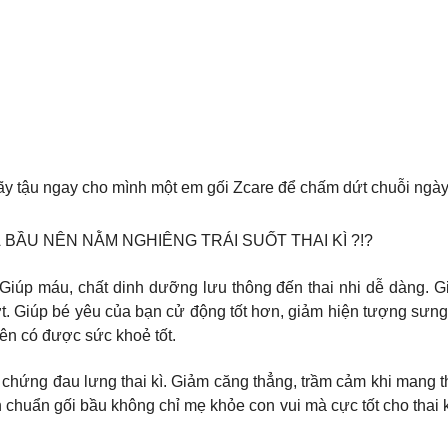
hãy tậu ngay cho mình một em gối Zcare để chấm dứt chuỗi ngà
À BẦU NÊN NẰM NGHIÊNG TRÁI SUỐT THAI KÌ ?!?
 : Giúp máu, chất dinh dưỡng lưu thông đến thai nhi dễ dàng. 
bớt. Giúp bé yêu của bạn cử động tốt hơn, giảm hiện tượng sưng
ên có được sức khoẻ tốt.
ện chứng đau lưng thai kì. Giảm căng thẳng, trầm cảm khi mang 
vn chuẩn gối bầu không chỉ mẹ khỏe con vui mà cực tốt cho tha