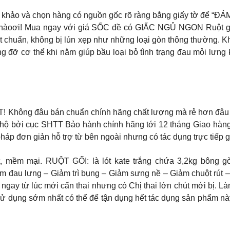
o và chọn hàng có nguồn gốc rõ ràng bằng giấy tờ để “Đ
nàoơi! Mua ngay với giá SỐC đề có GIẤC NGỦ NGON Ruột gố
đạt chuẩn, không bị lún xẹp như những loại gòn thông thường. 
 đỡ cơ thể khi nằm giúp bầu loại bỏ tình trạng đau mỏi lưng k
 đâu bán chuẩn chính hãng chất lượng mà rẻ hơn đâu ạ! 1 
ảo hộ bởi cục SHTT Bảo hành chính hãng tới 12 tháng Giao hàn
 đơn giản hỗ trợ từ bên ngoài nhưng có tác dụng trực tiếp giú
, mềm mại. RUỘT GỐI: là lót kate trắng chứa 3,2kg bông g
m đau lưng – Giảm trì bụng – Giảm sưng nề – Giảm chuột rút 
bị ngay từ lúc mới cấn thai nhưng có Chị thai lớn chút mới bị.
nên sử dụng sớm nhất có thể để tận dụng hết tác dụng sản phẩm n