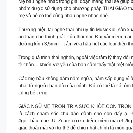
Mẹ bầu nghe nhạc trong giai đoạn mang thai sẽ giúp bộ 
phẩm được sử dụng cho phương pháp THAI GIÁO thai 
mẹ và bé có thể cùng nhau nghe nhạc nhé.
Thương hiệu tai nghe thai nhi uy tín MusicKid, sản x
an toàn cho thính giác của thai nhi. Đai vải mềm mại
đường kính 3,5mm – cắm vừa hầu hết các loại điện tho
Trong quá trình thai nghén, ngoài việc tâm lý thay đổ
tê chân… khiến Vợ yêu của bạn cảm thấy thật mệt mỏi v
Các mẹ bầu không dám nằm ngửa, nằm sấp bụng vì ản
nhất từ người bạn đời của mình. Đó có thể là cái ôm
cùng bé cưng.
GIẤC NGỦ MẸ TRÒN TRỊA SỨC KHỎE CON TRÒN ĐẦY Ba b
là cách chăm sóc chu đáo dành cho con đấy ạ. Bở
#gối_bầu_chữ_U_Zcare có ưu điểm: mềm mại (3,2k
giác thoải mái với tư thế dễ chịu nhất chính là món qu