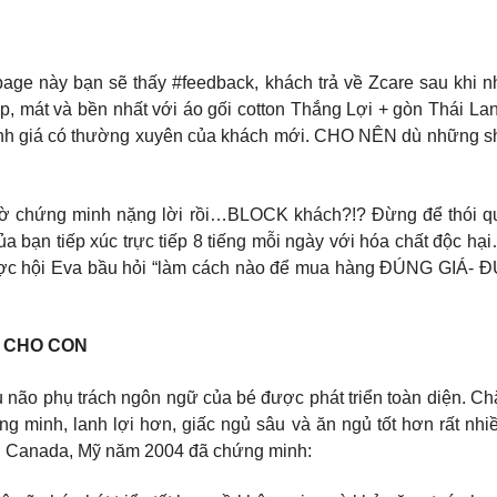
nhẹ page này bạn sẽ thấy #feedback, khách trả về Zcare sau khi 
, mát và bền nhất với áo gối cotton Thắng Lợi + gòn Thái L
h giá có thường xuyên của khách mới. CHO NÊN dù những shop
ờ chứng minh nặng lời rồi…BLOCK khách?!? Đừng để thói que
a bạn tiếp xúc trực tiếp 8 tiếng mỗi ngày với hóa chất độc h
ược hội Eva bầu hỏi “làm cách nào để mua hàng ĐÚNG GIÁ- 
Ý CHO CON
cầu não phụ trách ngôn ngữ của bé được phát triển toàn diện. 
g minh, lanh lợi hơn, giấc ngủ sâu và ăn ngủ tốt hơn rất nhiều
h, Canada, Mỹ năm 2004 đã chứng minh: