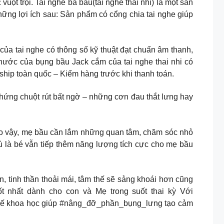
uột trội. Tai nghe bà bầu(tai nghe thai nhi) là một sản
g lợi ích sau: Sản phẩm có cổng chia tai nghe giúp
của tai nghe có thông số kỹ thuật đạt chuẩn âm thanh,
 thước của bụng bầu Jack cắm của tai nghe thai nhi có
ship toàn quốc – Kiểm hàng trước khi thanh toán.
 chứng chuột rút bất ngờ – những cơn đau thắt lưng hay
o vậy, mẹ bầu cần lắm những quan tâm, chăm sóc nhỏ
ù là bé vẫn tiếp thêm năng lượng tích cực cho mẹ bầu
nh thần thoải mái, tâm thế sẽ sảng khoái hơn cũng
t nhất dành cho con và Mẹ trong suốt thai kỳ Với
ế khoa học giúp #nâng_đỡ_phần_bụng_lưng tạo cảm