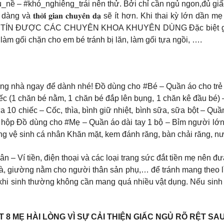
_nề – #khó_nghiêng_trái nên thử. Bởi chỉ cần ngủ ngon,đủ giấc 
𝐠 dễ dàng và 𝐭𝐡𝐨̛̀𝐢 𝐠𝐢𝐚𝐧 𝐜𝐡𝐮𝐲𝐞̂̉𝐧 𝐝𝐚̣ sẽ ít hơn. Khi tha
 ĐƯỢC CÁC CHUYÊN KHOA KHUYÊN DÙNG Đặc biệt gối chữ
 làm gối chặn cho em bé tránh bị lăn, làm gối tựa ngồi, ….
g nhà ngay để dành nhé! Đồ dùng cho #Bé – Quần áo cho trẻ sơ
c (1 chăn bé nằm, 1 chăn bé đắp lên bụng, 1 chăn kê đầu bé) –
 10 chiếc – Cốc, thìa, bình giữ nhiệt, bình sữa, sữa bột – Qu
hộp Đồ dùng cho #Mẹ – Quần áo dài tay 1 bộ – Bỉm người lớn 
ùng vệ sinh cá nhân Khăn mặt, kem đánh răng, bàn chải răng, n
n – Ví tiền, điện thoại và các loại trang sức đắt tiền mẹ nên đ
là, giường nằm cho người thân sản phụ,… để tránh mang theo lỉn
, khi sinh thường không cần mang quá nhiều vật dụng. Nếu sin
 8 MẸ HÀI LÒNG VÌ SỰ CẢI THIỆN GIẤC NGỦ RÕ RỆT SA