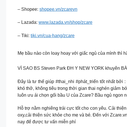
– Shopee:
shopee.vn/zcarevn
– Lazada:
www.lazada.vn/shop/zcare
– Tiki:
tiki.vn/cua-hang/zcare
Mẹ bầu nào còn loay hoay với giấc ngủ của mình thì 
VÌ SAO BS Steven Park ĐH Y NEW YORK khuyên B
Đây là tư thế giúp #thai_nhi #phát_triển tốt nhất bởi
khó thở, không tiêu trong thời gian thai nghén giảm 
luôn ưu ái chọn gối bầu U của Zcare? Bầu ngủ ngon n
Hỗ trợ nằm nghiêng trái cực tốt cho con yêu. Cải thi
oxy,cải thiện sức khỏe cho mẹ và bé. Đến với Zcare.
nay để được tư vấn miễn phí