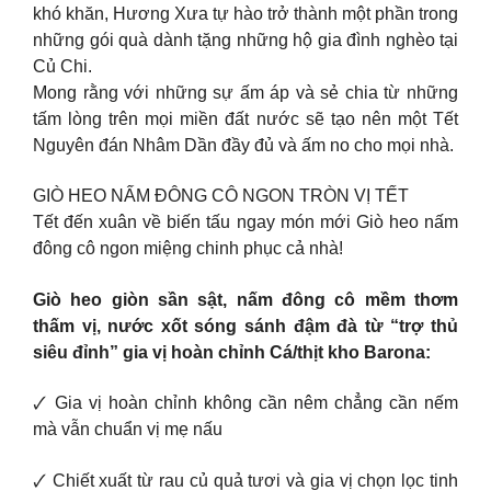
khó khăn, Hương Xưa tự hào trở thành một phần trong
những gói quà dành tặng những hộ gia đình nghèo tại
Củ Chi.
Mong rằng với những sự ấm áp và sẻ chia từ những
tấm lòng trên mọi miền đất nước sẽ tạo nên một Tết
Nguyên đán Nhâm Dần đầy đủ và ấm no cho mọi nhà.
GIÒ HEO NẤM ĐÔNG CÔ NGON TRÒN VỊ TẾT
Tết đến xuân về biến tấu ngay món mới Giò heo nấm
đông cô ngon miệng chinh phục cả nhà!
Giò heo giòn sần sật, nấm đông cô mềm thơm
thấm vị, nước xốt sóng sánh đậm đà từ “trợ thủ
siêu đỉnh” gia vị hoàn chỉnh Cá/thịt kho Barona:
🗸 Gia vị hoàn chỉnh không cần nêm chẳng cần nếm
mà vẫn chuẩn vị mẹ nấu
🗸 Chiết xuất từ rau củ quả tươi và gia vị chọn lọc tinh