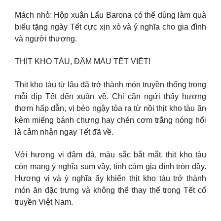
Mách nhỏ: Hộp xuân Lẩu Barona có thể dùng làm quà
biếu tặng ngày Tết cực xịn xò và ý nghĩa cho gia đình
và người thương.
THỊT KHO TÀU, ĐẬM MÀU TẾT VIỆT!
Thịt kho tàu từ lâu đã trở thành món truyền thống trong
mỗi dịp Tết đến xuân về. Chỉ cần ngửi thấy hương
thơm hấp dẫn, vị béo ngậy tỏa ra từ nồi thịt kho tàu ăn
kèm miếng bánh chưng hay chén cơm trắng nóng hổi
là cảm nhận ngay Tết đã về.
Với hương vị đậm đà, màu sắc bắt mắt, thịt kho tàu
còn mang ý nghĩa sum vầy, tình cảm gia đình tròn đầy.
Hương vị và ý nghĩa ấy khiến thịt kho tàu trở thành
món ăn đặc trưng và không thể thay thế trong Tết cổ
truyền Việt Nam.