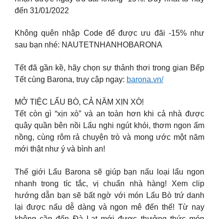
đến 31/01/2022
Không quên nhập Code để được ưu đãi -15% như
sau bạn nhé: NAUTETNHANHOBARONA
Tết đã gần kề, hãy chọn sự thảnh thơi trong gian Bếp
Tết cùng Barona, truy cập ngay:
barona.vn/
MỞ TIỆC LẨU BÒ, CẢ NĂM XỊN XÒ!
Tết còn gì “xịn xò” và an toàn hơn khi cả nhà được
quây quần bên nồi Lẩu nghi ngút khói, thơm ngon ấm
nồng, cùng rôm rả chuyện trò và mong ước một năm
mới thật như ý và bình an!
Thế giới Lẩu Barona sẽ giúp bạn nấu loại lẩu ngon
nhanh trong tíc tắc, vị chuẩn nhà hàng! Xem clip
hướng dẫn bạn sẽ bất ngờ với món Lẩu Bò trứ danh
lại được nấu dễ dàng và ngon mê đến thế! Từ nay
không cần đến Đà Lạt mới được thưởng thức món