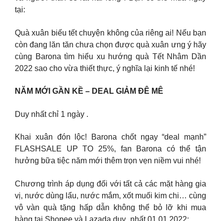
tại:
Quà xuân biếu tết chuyện không của riêng ai! Nếu bạn
còn đang lăn tăn chưa chọn được quà xuân ưng ý hãy
cùng Barona tìm hiểu xu hướng quà Tết Nhâm Dần
2022 sao cho vừa thiết thực, ý nghĩa lại kinh tế nhé!
NĂM MỚI GẦN KỀ – DEAL GIẢM ĐÊ MÊ
Duy nhất chỉ 1 ngày .
Khai xuân đón lộc! Barona chốt ngay “deal mạnh”
FLASHSALE UP TO 25%, fan Barona có thể tận
hưởng bữa tiệc năm mới thêm trọn vẹn niềm vui nhé!
Chương trình áp dụng đối với tất cả các mặt hàng gia
vị, nước dùng lẩu, nước mắm, xốt muối kim chi… cùng
vô vàn quà tặng hấp dẫn không thể bỏ lỡ khi mua
hàng tại Shopee và Lazada duy_nhất 01.01.2022: