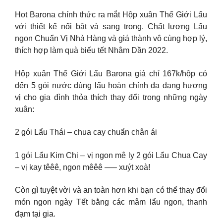
Hot Barona chính thức ra mắt Hộp xuân Thế Giới Lẩu
với thiết kế nổi bật và sang trọng. Chất lượng Lẩu
ngon Chuẩn Vị Nhà Hàng và giá thành vô cùng hợp lý,
thích hợp làm quà biếu tết Nhâm Dần 2022.
Hộp xuân Thế Giới Lẩu Barona giá chỉ 167k/hộp có
đến 5 gói nước dùng lẩu hoàn chỉnh đa dạng hương
vị cho gia đình thỏa thích thay đổi trong những ngày
xuân:
2 gói Lẩu Thái – chua cay chuẩn chân ái
1 gói Lẩu Kim Chi – vị ngon mê ly 2 gói Lẩu Chua Cay
– vị kay têêê, ngon mêêê —– xuýt xoà!
Còn gì tuyệt vời và an toàn hơn khi bạn có thể thay đổi
món ngon ngày Tết bằng các mâm lẩu ngon, thanh
đạm tại gia.