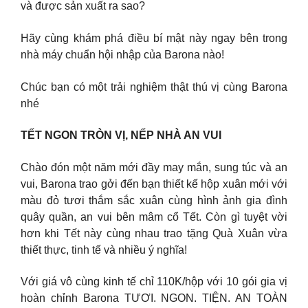
và được sản xuất ra sao?
Hãy cùng khám phá điều bí mật này ngay bên trong
nhà máy chuẩn hội nhập của Barona nào!
Chúc bạn có một trải nghiệm thật thú vị cùng Barona
nhé
TẾT NGON TRÒN VỊ, NẾP NHÀ AN VUI
Chào đón một năm mới đầy may mắn, sung túc và an
vui, Barona trao gởi đến bạn thiết kế hộp xuân mới với
màu đỏ tươi thắm sắc xuân cùng hình ảnh gia đình
quây quần, an vui bên mâm cổ Tết. Còn gì tuyệt vời
hơn khi Tết này cùng nhau trao tặng Quà Xuân vừa
thiết thực, tinh tế và nhiều ý nghĩa!
Với giá vô cùng kinh tế chỉ 110K/hộp với 10 gói gia vị
hoàn chỉnh Barona TƯƠI. NGON. TIỆN. AN TOÀN