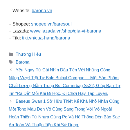
– Website:
barona.vn
– Shopee:
shopee.vn/baresoul
– Lazada:
www.lazada.vn/shop/gia-vi-barona
– Tiki:
tiki.vn/cua-hang/barona
Danh
Thương Hiệu
mục
Thẻ
Barona
Yêu Ngay Từ Cái Nhìn Đầu Tiên Với Những Công
Năng Vượt Trội Từ Balo Bulbal Compact – Một Sản Phẩm
Chất Lượng Nằm Trong Bst Comerbag Ss22, Giúp Bạn Tự
Tin “Ra Dẻ” Mỗi Khi Đi Học, Đi Chơi Hay Tập Luyện.
Baseus Swan 1 Sở Hữu Thiết Kế Khá Nhỏ Nhắn Cùng
Một Tone Màu Đen Vô Cùng Sang Trọng Với Vỏ Ngoài
Hoàn Thiện Từ Nhựa Cứng Pc Và Hệ Thống Đèn Báo Sạc
An Toàn Và Thuận Tiện Khi Sử Dụng.