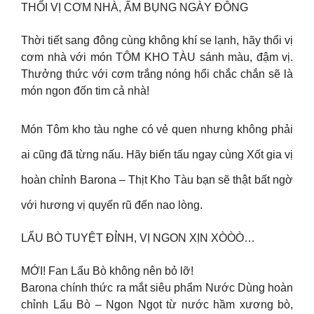
THỔI VỊ CƠM NHÀ, ẤM BỤNG NGÀY ĐÔNG
Thời tiết sang đông cùng không khí se lạnh, hãy thổi vị
cơm nhà với món TÔM KHO TÀU sánh màu, đậm vị.
Thưởng thức với cơm trắng nóng hổi chắc chắn sẽ là
món ngon đốn tim cả nhà!
Món Tôm kho tàu nghe có vẻ quen nhưng không phải
ai cũng đã từng nấu. Hãy biến tấu ngay cùng Xốt gia vị
hoàn chỉnh Barona – Thịt Kho Tàu bạn sẽ thật bất ngờ
với hương vị quyến rũ đến nao lòng.
LẨU BÒ TUYỆT ĐỈNH, VỊ NGON XỊN XÒÒÒ…
MỚI! Fan Lẩu Bò không nên bỏ lỡ!
Barona chính thức ra mắt siêu phẩm Nước Dùng hoàn
chỉnh Lẩu Bò – Ngon Ngọt từ nước hầm xương bò,