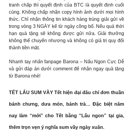
tranh chấp thì quyết định của BTC là quyết định cuối
cùng. Không chấp nhận copy hình ảnh dưới mọi hình
thức. Chỉ nhận thông tin khách hàng trúng giải gửi về
trong vòng 3 NGÀY kể từ ngày công bố. Nếu quá thời
hạn quà tặng sẽ không được gửi nữa. Giải thưởng
không thể chuyển nhượng và không có giá trị quy đổi
thành tiền mặt.
Nhanh tay nhấn fanpage Barona – Nấu Ngon Cực Dễ
và gửi đáp án dưới comment để nhận ngay quà tặng
từ Barona nhé!
TẾT LẨU SUM VẦY Tết hiện đại đâu chỉ đơn thuần
bánh chưng, dưa món, bánh trà… Đặc biệt năm
nay làm “mới” cho Tết bằng “Lẩu ngon” tại gia,
thêm trọn vẹn ý nghĩa sum vầy ngày xuân.