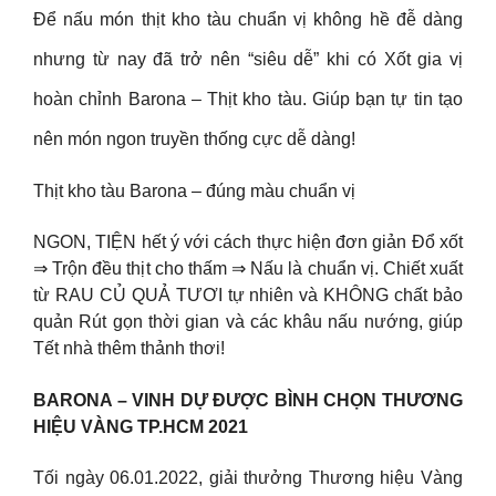
Để nấu món thịt kho tàu chuẩn vị không hề đễ dàng
nhưng từ nay đã trở nên “siêu dễ” khi có Xốt gia vị
hoàn chỉnh Barona – Thịt kho tàu. Giúp bạn tự tin tạo
nên món ngon truyền thống cực dễ dàng!
Thịt kho tàu Barona – đúng màu chuẩn vị
NGON, TIỆN hết ý với cách thực hiện đơn giản Đổ xốt
⇒ Trộn đều thịt cho thấm ⇒ Nấu là chuẩn vị. Chiết xuất
từ RAU CỦ QUẢ TƯƠI tự nhiên và KHÔNG chất bảo
quản Rút gọn thời gian và các khâu nấu nướng, giúp
Tết nhà thêm thảnh thơi!
️BARONA – VINH DỰ ĐƯỢC BÌNH CHỌN THƯƠNG
HIỆU VÀNG TP.HCM 2021
️Tối ngày 06.01.2022, giải thưởng Thương hiệu Vàng