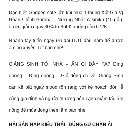
Đặc biệt, Shopee sale lớn khi mua 1 thùng Xốt Gia Vị
Hoàn Chỉnh Barona – Nướng Nhật Yakiniku (40 gói),
được giảm ngay 30% từ 960K xuống còn 672K
Nhanh tay triển ngay ưu đãi HOT đầu năm để được
ấm no xuyên Tết bạn nhé!
GIÁNG SINH TỚI NHÀ – ĂN GÌ ĐÂY TA? Đing
đoong… Đing đoong… Gió đông đã về, Giáng Sinh
cận kề bật ngay mood rộn ràng với kế hoạch đón lễ
cùng gia đình và người thương bên cạnh mâm lẩu ấm
nồng để mùa đông thêm ấm bạn nhé!
HẢI SẢN HẤP KIỂU THÁI , ĐÚNG GU CHÂN ÁI