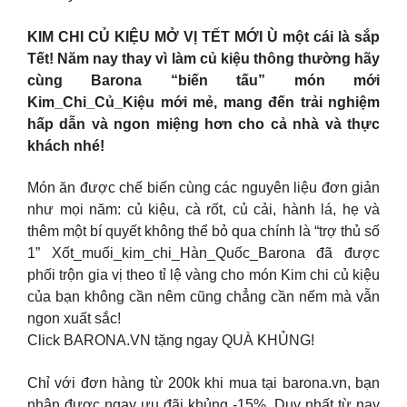
KIM CHI CỦ KIỆU MỞ VỊ TẾT MỚI Ù một cái là sắp
Tết! Năm nay thay vì làm củ kiệu thông thường hãy
cùng Barona “biến tấu” món mới
Kim_Chi_Củ_Kiệu mới mẻ, mang đến trải nghiệm
hấp dẫn và ngon miệng hơn cho cả nhà và thực
khách nhé!
Món ăn được chế biến cùng các nguyên liệu đơn giản
như mọi năm: củ kiệu, cà rốt, củ cải, hành lá, hẹ và
thêm một bí quyết không thể bỏ qua chính là “trợ thủ số
1” Xốt_muối_kim_chi_Hàn_Quốc_Barona đã được
phối trộn gia vị theo tỉ lệ vàng cho món Kim chi củ kiệu
của bạn không cần nêm cũng chẳng cần nếm mà vẫn
ngon xuất sắc!
Click BARONA.VN tặng ngay QUÀ KHỦNG!
Chỉ với đơn hàng từ 200k khi mua tại barona.vn, bạn
nhận được ngay ưu đãi khủng -15%. Duy nhất từ nay