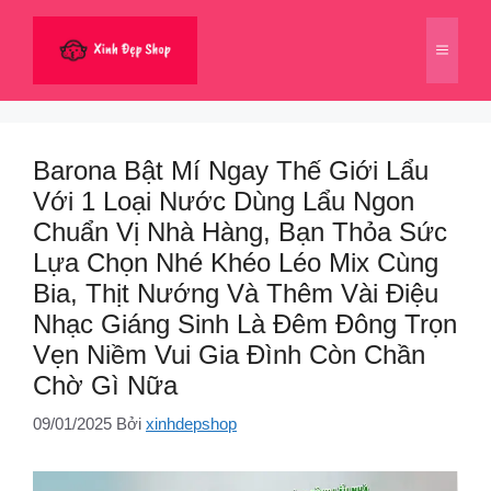
Chuyển
đến
Menu
nội
dung
Barona Bật Mí Ngay Thế Giới Lẩu
Với 1 Loại Nước Dùng Lẩu Ngon
Chuẩn Vị Nhà Hàng, Bạn Thỏa Sức
Lựa Chọn Nhé Khéo Léo Mix Cùng
Bia, Thịt Nướng Và Thêm Vài Điệu
Nhạc Giáng Sinh Là Đêm Đông Trọn
Vẹn Niềm Vui Gia Đình Còn Chần
Chờ Gì Nữa
09/01/2025
Bởi
xinhdepshop