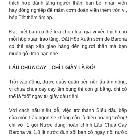
thích hợp dành tặng người thân, bạn bè, nhân viên
hay đồng nghiệp để mâm cơm đoàn viên thêm tròn vị,
bếp Tết thêm ấm áp.
Đặc biệt bạn có thể lựa chọn loại gia vị yêu thích cho
mỗi hộp xuân trao tặng. Đặt Hộp Xuân sớm để Barona
có thể sắp xếp giao hàng đến người thân mà bạn
muốn gởi trao bạn nhé.
LẨU CHUA CAY – CHỈ 1 GIÂY LÀ ĐỔ!
Trời vào đông, được quây quần bên nồi lẩu ấm nồng,
vị chua chua cay cay ấm bụng thì còn gì bằng, chỉ có
thể là “đổ” ngay từ giây đầu tiên!
Với cách nấu siêu_dễ, việc trở thành Siêu đầu bếp
của món Lẩu ngon sẽ không còn là điều hoang tưởng!
chỉ với 1 gói Nước dùng hoàn chỉnh Lẩu Chua Cay
Barona và 1,8 lít nước đun sôi bạn có ngay nồi nước