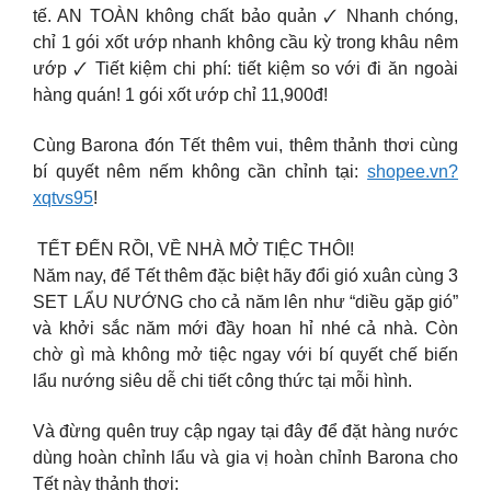
tế. AN TOÀN không chất bảo quản 🗸 Nhanh chóng,
chỉ 1 gói xốt ướp nhanh không cầu kỳ trong khâu nêm
ướp 🗸 Tiết kiệm chi phí: tiết kiệm so với đi ăn ngoài
hàng quán! 1 gói xốt ướp chỉ 11,900đ!
Cùng Barona đón Tết thêm vui, thêm thảnh thơi cùng
bí quyết nêm nếm không cần chỉnh tại:
shopee.vn?
xqtvs95
!
️ TẾT ĐẾN RỒI, VỀ NHÀ MỞ TIỆC THÔI! ️
Năm nay, để Tết thêm đặc biệt hãy đổi gió xuân cùng 3
SET LẨU NƯỚNG cho cả năm lên như “diều gặp gió”
và khởi sắc năm mới đầy hoan hỉ nhé cả nhà. Còn
chờ gì mà không mở tiệc ngay với bí quyết chế biến
lẩu nướng siêu dễ chi tiết công thức tại mỗi hình.
Và đừng quên truy cập ngay tại đây để đặt hàng nước
dùng hoàn chỉnh lẩu và gia vị hoàn chỉnh Barona cho
Tết này thảnh thơi: