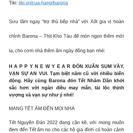
Tiki:
tiki.vn/cua-hang/barona
Sưu tầm ngay “trợ thủ bếp nhà” với Xốt gia vị hoàn
chỉnh Barona – Thịt Kho Tàu để món ngon thêm mới
lạ, cho cơm nhà thêm ấm ngày đông bạn nhé:
H A P P Y N E W Y E A R ĐÓN XUÂN SUM VẦY,
VẠN SỰ AN VUI. Tạm biệt năm cũ với nhiều biến
động. Hãy cùng Barona đón Tết Nhâm Dần khởi
sắc hơn với ngàn điều may mắn, tài lộc thịnh
vượng và vạn sự như ý nhé!
MANG TẾT ẤM ĐẾN MỌI NHÀ
Tết Nguyên Đán 2022 đang cận kề, với mong muốn
đem đến Tết ấm no cho các hộ gia đình có hoàn cảnh