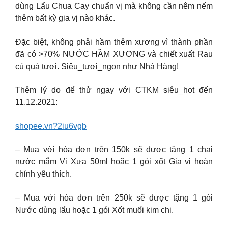
dùng Lẩu Chua Cay chuẩn vị mà không cần nêm nếm
thêm bất kỳ gia vị nào khác.
Đặc biệt, không phải hầm thêm xương vì thành phần
đã có >70% NƯỚC HẦM XƯƠNG và chiết xuất Rau
củ quả tươi. Siêu_tươi_ngon như Nhà Hàng!
Thêm lý do để thử ngay với CTKM siêu_hot đến
11.12.2021:
shopee.vn?2iu6vgb
– Mua với hóa đơn trên 150k sẽ được tặng 1 chai
nước mắm Vị Xưa 50ml hoặc 1 gói xốt Gia vị hoàn
chỉnh yêu thích.
– Mua với hóa đơn trên 250k sẽ được tặng 1 gói
Nước dùng lẩu hoặc 1 gói Xốt muối kim chi.