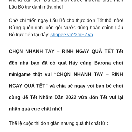
Lẩu Bò trứ danh nữa nhé!
Chờ chi triển ngay Lẩu Bò cho thực đơn Tết thôi nào!
Đừng quên rinh luôn gói Nước dùng hoàn chỉnh Lẩu
Bò trực tiếp tại đây:
shopee.vn?3tnEZVa
.
CHỌN NHANH TAY – RINH NGAY QUÀ TẾT Tết
đến nhà bạn đã có quà Hãy cùng Barona chơi
minigame thật vui “CHỌN NHANH TAY – RINH
NGAY QUÀ TẾT” và chia sẻ ngay với bạn bè chơi
cùng để Tết Nhâm Dần 2022 vừa đón Tết vui lại
nhận quà cực chất nhé!
Thể lệ cuộc thi đơn giản nhưng quà thì chất lừ :