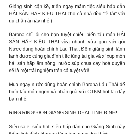
Giáng sinh cận kề, triển ngay mâm tiệc siêu hấp dẫn
HẢI SẢN HẤP KIỂU THÁI cho cả nhà đều “tê tái” với
gu chân ái này nhé:)
Barona chỉ lối cho bạn tuyệt chiêu biến tấu món HẢI
SẢN HẤP KIỂU THÁI vừa nhanh vừa gọn với gói
Nước dùng hoàn chỉnh Lẩu Thái. Đêm giáng sinh lành
lạnh được cùng gia đình tiệc tùng tại gia và xì xụp món
hải sản hấp ấm nồng, nước súp chua cay hoà quyện
sẽ là một trải nghiệm trên cả tuyệt vời!
Mua ngay nước dùng hoàn chỉnh Barona Lẩu Thái để
biến tấu món ngon và nhận quà với CTKM hot tại đây
bạn nhé:
RING RING! ĐÓN GIÁNG SINH DEAL LINH ĐÌNH!
Siêu sale, siêu hot, siêu hấp dẫn cho Giáng Sinh này
thêm linh đình. Barona tặng bạn ngay deal hời: