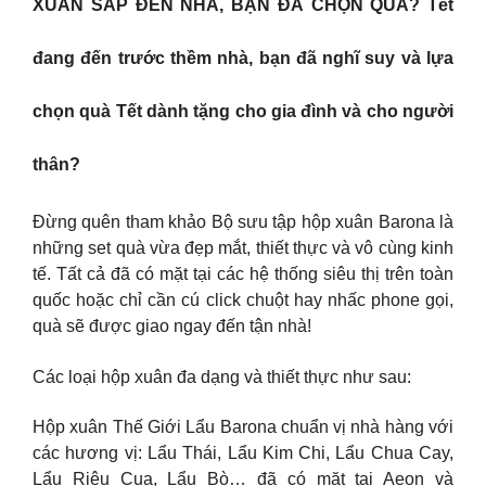
XUÂN SẮP ĐẾN NHÀ, BẠN ĐÃ CHỌN QUÀ? Tết
đang đến trước thềm nhà, bạn đã nghĩ suy và lựa
chọn quà Tết dành tặng cho gia đình và cho người
thân?
Đừng quên tham khảo Bộ sưu tập hộp xuân Barona là
những set quà vừa đẹp mắt, thiết thực và vô cùng kinh
tế. Tất cả đã có mặt tại các hệ thống siêu thị trên toàn
quốc hoặc chỉ cần cú click chuột hay nhấc phone gọi,
quà sẽ được giao ngay đến tận nhà!
Các loại hộp xuân đa dạng và thiết thực như sau:
Hộp xuân Thế Giới Lẩu Barona chuẩn vị nhà hàng với
các hương vị: Lẩu Thái, Lẩu Kim Chi, Lẩu Chua Cay,
Lẩu Riêu Cua, Lẩu Bò… đã có mặt tại Aeon và