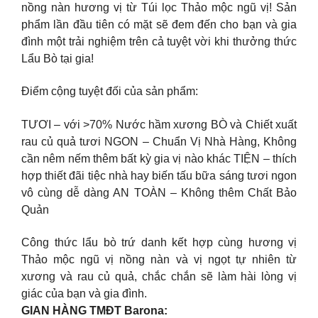
nồng nàn hương vị từ Túi lọc Thảo mộc ngũ vị! Sản
phẩm lần đầu tiên có mặt sẽ đem đến cho bạn và gia
đình một trải nghiệm trên cả tuyệt vời khi thưởng thức
Lẩu Bò tại gia!
Điểm cộng tuyệt đối của sản phẩm:
TƯƠI – với >70% Nước hầm xương BÒ và Chiết xuất
rau củ quả tươi NGON – Chuẩn Vị Nhà Hàng, Không
cần nêm nếm thêm bất kỳ gia vị nào khác TIỆN – thích
hợp thiết đãi tiệc nhà hay biến tấu bữa sáng tươi ngon
vô cùng dễ dàng AN TOÀN – Không thêm Chất Bảo
Quản
Công thức lẩu bò trứ danh kết hợp cùng hương vị
Thảo mộc ngũ vị nồng nàn và vị ngọt tự nhiên từ
xương và rau củ quả, chắc chắn sẽ làm hài lòng vị
giác của bạn và gia đình.
GIAN HÀNG TMĐT Barona: