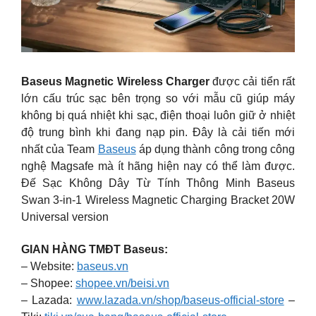
Baseus Magnetic Wireless Charger
được cải tiển rất
lớn cấu trúc sạc bên trọng so với mẫu cũ giúp máy
không bị quá nhiệt khi sạc, điện thoại luôn giữ ở nhiệt
độ trung bình khi đang nạp pin. Đây là cải tiến mới
nhất của Team
Baseus
áp dụng thành công trong công
nghệ Magsafe mà ít hãng hiện nay có thể làm được.
Đế Sạc Không Dây Từ Tính Thông Minh Baseus
Swan 3-in-1 Wireless Magnetic Charging Bracket 20W
Universal version
GIAN HÀNG TMĐT Baseus:
– Website:
baseus.vn
– Shopee:
shopee.vn/beisi.vn
– Lazada:
www.lazada.vn/shop/baseus-official-store
–