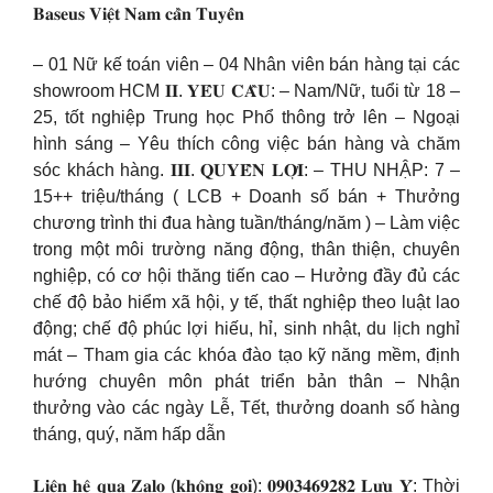
𝐁𝐚𝐬𝐞𝐮𝐬 𝐕𝐢𝐞̣̂𝐭 𝐍𝐚𝐦 𝐜𝐚̂̀𝐧 𝐓𝐮𝐲𝐞̂̉𝐧
– 01 Nữ kế toán viên – 04 Nhân viên bán hàng tại các
showroom HCM 𝐈𝐈. 𝐘𝐄̂𝐔 𝐂𝐀̂̀𝐔: – Nam/Nữ, tuổi từ 18 –
25, tốt nghiệp Trung học Phổ thông trở lên – Ngoại
hình sáng – Yêu thích công việc bán hàng và chăm
sóc khách hàng. 𝐈𝐈𝐈. 𝐐𝐔𝐘𝐄̂̀𝐍 𝐋𝐎̛̣𝐈: – THU NHẬP: 7 –
15++ triệu/tháng ( LCB + Doanh số bán + Thưởng
chương trình thi đua hàng tuần/tháng/năm ) – Làm việc
trong một môi trường năng động, thân thiện, chuyên
nghiệp, có cơ hội thăng tiến cao – Hưởng đầy đủ các
chế độ bảo hiểm xã hội, y tế, thất nghiệp theo luật lao
động; chế độ phúc lợi hiếu, hỉ, sinh nhật, du lịch nghỉ
mát – Tham gia các khóa đào tạo kỹ năng mềm, định
hướng chuyên môn phát triển bản thân – Nhận
thưởng vào các ngày Lễ, Tết, thưởng doanh số hàng
tháng, quý, năm hấp dẫn
𝐋𝐢𝐞̂𝐧 𝐡𝐞̣̂ 𝐪𝐮𝐚 𝐙𝐚𝐥𝐨 (𝐤𝐡𝐨̂𝐧𝐠 𝐠𝐨̣𝐢): 𝟎𝟗𝟎𝟑𝟒𝟔𝟗𝟐𝟖𝟐 𝐋𝐮̛𝐮 𝐘́: Thời