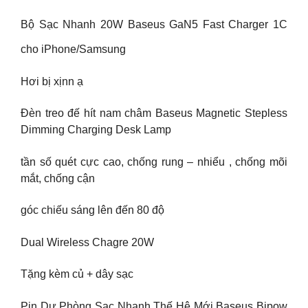
Bộ Sạc Nhanh 20W Baseus GaN5 Fast Charger 1C
cho iPhone/Samsung
Hơi bị xịnn ạ
Đèn treo đế hít nam châm Baseus Magnetic Stepless
Dimming Charging Desk Lamp
tần số quét cực cao, chống rung – nhiểu , chống mõi
mắt, chống cận
góc chiếu sáng lên đến 80 độ
Dual Wireless Chagre 20W
Tặng kèm củ + dây sạc
Pin Dự Phòng Sạc Nhanh Thế Hệ Mới Baseus Bipow