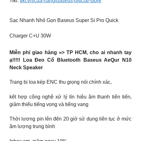
Tiki:
tiki.vn/cua-hang/baseus-official-store
Sạc Nhanh Nhỏ Gọn Baseus Super Si Pro Quick
Charger C+U 30W
Miễn phí giao hàng => TP HCM, cho ai nhanh tay
ạ!!!!! Loa Đeo Cổ Bluetooth Baseus AeQur N10
Neck Speaker
Trang bị loa kép ENC thu giọng nói chính xác,
kết hợp công nghệ xử lý tín hiệu âm thanh tiên tiến,
giảm thiểu tiếng vọng và tiếng vang
Thời lượng pin lên đến 20 giờ sử dụng liên tục ở mức
âm lượng trung bình