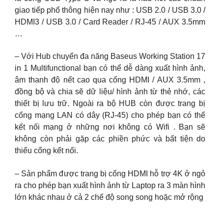
giao tiếp phổ thông hiện nay như : USB 2.0 / USB 3.0 /
HDMI3 / USB 3.0 / Card Reader / RJ-45 / AUX 3.5mm
…
– Với Hub chuyển đa năng Baseus Working Station 17
in 1 Multifunctional bạn có thể dễ dàng xuất hình ảnh,
âm thanh độ nết cao qua cổng HDMI / AUX 3.5mm ,
đồng bộ và chia sẽ dữ liệu/ hình ảnh từ thẻ nhớ, các
thiết bị lưu trữ. Ngoài ra bộ HUB còn được trang bị
cổng mạng LAN có dây (RJ-45) cho phép bạn có thể
kết nối mạng ở những nơi không có Wifi . Bạn sẽ
không còn phải gặp các phiền phức và bất tiện do
thiếu cổng kết nối.
– Sản phẩm được trang bị cổng HDMI hỗ trợ 4K ở ngỏ
ra cho phép bạn xuất hình ảnh từ Laptop ra 3 màn hình
lớn khác nhau ở cả 2 chế độ song song hoặc mở rộng