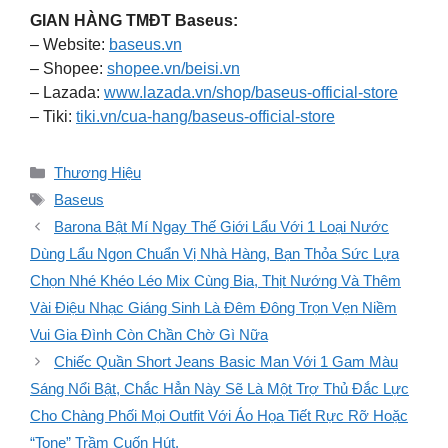
GIAN HÀNG TMĐT Baseus:
– Website:
baseus.vn
– Shopee:
shopee.vn/beisi.vn
– Lazada:
www.lazada.vn/shop/baseus-official-store
– Tiki:
tiki.vn/cua-hang/baseus-official-store
Danh
Thương Hiệu
mục
Thẻ
Baseus
Barona Bật Mí Ngay Thế Giới Lẩu Với 1 Loại Nước
Dùng Lẩu Ngon Chuẩn Vị Nhà Hàng, Bạn Thỏa Sức Lựa
Chọn Nhé Khéo Léo Mix Cùng Bia, Thịt Nướng Và Thêm
Vài Điệu Nhạc Giáng Sinh Là Đêm Đông Trọn Vẹn Niềm
Vui Gia Đình Còn Chần Chờ Gì Nữa
Chiếc Quần Short Jeans Basic Man Với 1 Gam Màu
Sáng Nổi Bật, Chắc Hẳn Này Sẽ Là Một Trợ Thủ Đắc Lực
Cho Chàng Phối Mọi Outfit Với Áo Họa Tiết Rực Rỡ Hoặc
“Tone” Trầm Cuốn Hút.