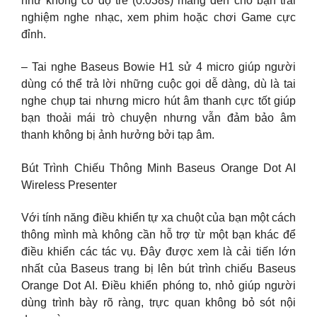
như không có độ trễ (0.038s) mang đến cho bạn trải
nghiệm nghe nhạc, xem phim hoặc chơi Game cực
đỉnh.
– Tai nghe Baseus Bowie H1 sử 4 micro giúp người
dùng có thể trả lời những cuộc gọi dễ dàng, dù là tai
nghe chụp tai nhưng micro hút âm thanh cực tốt giúp
bạn thoải mái trò chuyện nhưng vẫn đảm bảo âm
thanh không bị ảnh hưởng bởi tạp âm.
Bút Trình Chiếu Thông Minh Baseus Orange Dot AI
Wireless Presenter
Với tính năng điều khiển tự xa chuột của bạn một cách
thông mình mà không cần hỗ trợ từ một bạn khác để
điều khiển các tác vụ. Đây được xem là cải tiến lớn
nhất của Baseus trang bị lên bút trình chiếu Baseus
Orange Dot AI. Điều khiển phóng to, nhỏ giúp người
dùng trình bày rõ ràng, trực quan không bỏ sót nội