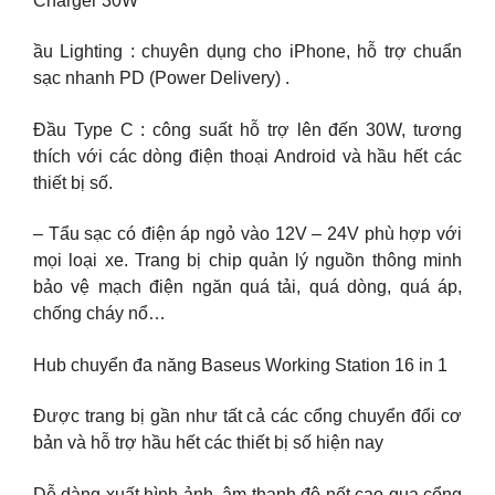
Charger 30W
ầu Lighting : chuyên dụng cho iPhone, hỗ trợ chuẩn
sạc nhanh PD (Power Delivery) .
Đầu Type C : công suất hỗ trợ lên đến 30W, tương
thích với các dòng điện thoại Android và hầu hết các
thiết bị số.
– Tẩu sạc có điện áp ngỏ vào 12V – 24V phù hợp với
mọi loại xe. Trang bị chip quản lý nguồn thông minh
bảo vệ mạch điện ngăn quá tải, quá dòng, quá áp,
chống cháy nổ…
Hub chuyển đa năng Baseus Working Station 16 in 1
Được trang bị gần như tất cả các cổng chuyển đổi cơ
bản và hỗ trợ hầu hết các thiết bị số hiện nay
Dễ dàng xuất hình ảnh, âm thanh độ nết cao qua cổng