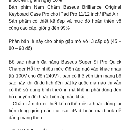
Inbox em, giảm ngay 10%
Bàn phím Nam Châm Baseus Brilliance Original
Keyboard Case Pro cho iPad Pro 11/12 inch/ iPad Air
Sản phẩm có thiết kế đẹp và mực độ hoàn thiện vô
cùng cao cấp, giống đến 99%
Phần bản lề này cho phép gập mở với 3 cấp độ (45 –
80 – 90 độ)
Bộ sạc nhanh đa năng Baseus Super Si Pro Quick
Charger Hỗ trợ nhiều mức điện áp ngỏ vào khác nhau
(từ 100V cho đến 240V) , bạn có thể yên tâm mang bộ
sạc này khi đi du lịch đến bất kỳ quốc gia nào thì vẫn
có thể sử dụng bình thường mà không phải dùng đến
bộ chuyển đổi hoặc biến áp nào khác .
– Chân cắm được thiết kế có thể mở ra hoặc đóng lại
tiện dụng giống các cục sạc iPad hoặc macbook dễ
dàng mang theo .