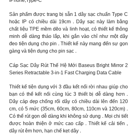
IPhone,Type-C
Sản phẩm được trang bị sẵn 1 dây sạc chuẩn Type C
hoặc IP có chiều dài 19cm . Dây sạc này làm bằng
chất liệu TPE mềm dẽo và linh hoạt, có thiết kế thông
minh dễ dàng tháo lắp, khi gắn vào chỉ như một dây
đeo tiện dụng cho pin . Thiết kế này mang đến sự gọn
gàng và tiện dụng cho pin sạc .
Cáp Sạc Dây Rút Thế Hệ Mới Baseus Bright Mirror 2
Series Retractable 3-in-1 Fast Charging Data Cable
Thiết kế tiện dụng với 3 đầu kết nối rời nhau giúp cho
bạn có thể kết nối cùng lúc 3 thiết bị dễ dàng hơn .
Dây cáp dẹp chống rối dây có chiều dài lên đến 120
cm, có 5 mức (35cm, 60cm, 80cm, 110cm và 120cm) .
Có thể rút gọn dễ dàng khi không sử dụng . Mọi chi tiết
được hoàn thiện ở mức cao cấp . Thiết kế cải tiến ,
dây rút êm hơn, hạn chế kẹt dây .