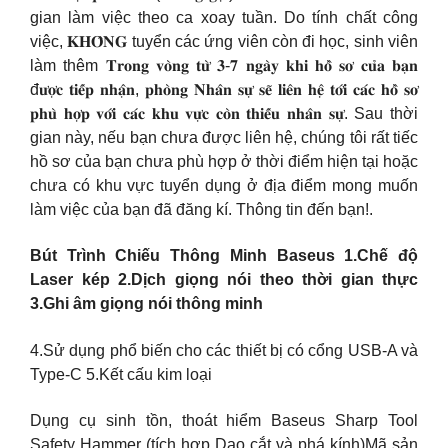
gian làm việc theo ca xoay tuần. Do tính chất công
việc, 𝐊𝐇𝐎̂𝐍𝐆 tuyển các ứng viên còn đi học, sinh viên
làm thêm 𝐓𝐫𝐨𝐧𝐠 𝐯𝐨̀𝐧𝐠 𝐭𝐮̛̀ 𝟑-𝟕 𝐧𝐠𝐚̀𝐲 𝐤𝐡𝐢 𝐡𝐨̂̀ 𝐬𝐨̛ 𝐜𝐮̉𝐚 𝐛𝐚̣𝐧
đ𝐮̛𝐨̛̣𝐜 𝐭𝐢𝐞̂́𝐩 𝐧𝐡𝐚̣̂𝐧, 𝐩𝐡𝐨̀𝐧𝐠 𝐍𝐡𝐚̂𝐧 𝐬𝐮̛̣ 𝐬𝐞̃ 𝐥𝐢𝐞̂𝐧 𝐡𝐞̣̂ 𝐭𝐨̛́𝐢 𝐜𝐚́𝐜 𝐡𝐨̂̀ 𝐬𝐨̛
𝐩𝐡𝐮̀ 𝐡𝐨̛̣𝐩 𝐯𝐨̛́𝐢 𝐜𝐚́𝐜 𝐤𝐡𝐮 𝐯𝐮̛̣𝐜 𝐜𝐨̀𝐧 𝐭𝐡𝐢𝐞̂́𝐮 𝐧𝐡𝐚̂𝐧 𝐬𝐮̛̣. Sau thời
gian này, nếu bạn chưa được liên hệ, chúng tôi rất tiếc
hồ sơ của bạn chưa phù hợp ở thời điểm hiện tại hoặc
chưa có khu vực tuyển dụng ở địa điểm mong muốn
làm việc của bạn đã đăng kí. Thông tin đến bạn!.
Bút Trình Chiếu Thông Minh Baseus 1.Chế độ
Laser kép 2.Dịch giọng nói theo thời gian thực
3.Ghi âm giọng nói thông minh
4.Sử dụng phổ biến cho các thiết bị có cổng USB-A và
Type-C 5.Kết cấu kim loại
Dụng cụ sinh tồn, thoát hiểm Baseus Sharp Tool
Safety Hammer (tích hợp Dao cắt và phá kính)Mã sản