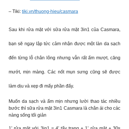
– Tiki:
tiki.vn/thuong-hieu/casmara
Sau khi rửa mặt với sữa rửa mặt 3in1 của Casmara,
bạn sẽ ngay lập tức cảm nhận được một làn da sạch
đến từng lỗ chân lông nhưng vẫn rất ẩm mượt, căng
mướt, mịn màng. Các nốt mụn sưng cũng sẽ được
làm dịu và xẹp đi mấy phần đấy.
Muốn da sạch và ẩm mịn nhưng lười thao tác nhiều
bước thì sữa rửa mặt 3in1 Casmara là chân ái cho các
nàng sống tối giản
1’ rửa mặt với 3in1 = 4’ tẩy trang + 1’ rửa mặt + 30s