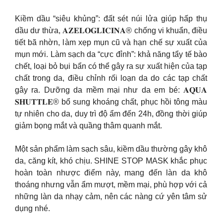
Kiềm dầu “siêu khủng”: đất sét núi lửa giúp hấp thụ
dầu dư thừa, 𝐀𝐙𝐄𝐋𝐎𝐆𝐋𝐈𝐂𝐈𝐍𝐀® chống vi khuẩn, điều
tiết bã nhờn, làm xẹp mụn cũ và hạn chế sự xuất của
mụn mới. Làm sạch da “cực đỉnh”: khả năng tẩy tế bào
chết, loại bỏ bụi bẩn có thể gây ra sự xuất hiện của tạp
chất trong da, điều chỉnh rối loạn da do các tạp chất
gây ra. Dưỡng da mềm mại như da em bé: 𝐀𝐐𝐔𝐀
𝐒𝐇𝐔𝐓𝐓𝐋𝐄® bổ sung khoáng chất, phục hồi tông màu
tự nhiên cho da, duy trì độ ẩm đến 24h, đồng thời giúp
giảm bọng mắt và quầng thâm quanh mắt.
Một sản phẩm làm sạch sâu, kiềm dầu thường gây khô
da, căng kít, khó chịu. SHINE STOP MASK khắc phục
hoàn toàn nhược điểm này, mang đến làn da khô
thoáng nhưng vẫn ẩm mượt, mềm mại, phù hợp với cả
những làn da nhạy cảm, nên các nàng cứ yên tâm sử
dụng nhé.