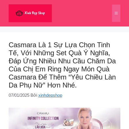
Chuyển
đến
Menu
nội
dung
Casmara Là 1 Sự Lựa Chọn Tinh
Tế, Với Những Set Quà Ý Nghĩa,
Đáp Ứng Nhiều Nhu Cầu Chăm Da
Của Chị Em Ring Ngay Món Quà
Casmara Để Thêm “Yêu Chiều Làn
Da Phụ Nữ” Hơn Nhé.
07/01/2025
Bởi
xinhdepshop