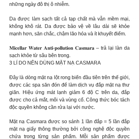
những ngày đô thị ô nhiễm.
Da được làm sạch tất cả tạp chất mà vẫn mềm mại,
không khô rát. Da được bảo vệ về lâu dài sẽ khỏe
mạnh hơn, săn chắc, chậm lão hóa và ít khuyết điểm.
𝐌𝐢𝐜𝐞𝐥𝐥𝐚𝐫 𝐖𝐚𝐭𝐞𝐫 𝐀𝐧𝐭𝐢-𝐩𝐨𝐥𝐥𝐮𝐭𝐢𝐨𝐧 𝐂𝐚𝐬𝐦𝐚𝐫𝐚 – trả lại làn da
sạch khỏe từ sâu bên trong.
3 LÍ DO NÊN DÙNG MẶT NẠ CASMARA
Đây là dòng mặt nạ lột rong biển đầu tiên trên thế giới,
được các spa săn đón để làm dịch vụ đắp mặt nạ thư
giãn. Hiệu ứng mát lạnh giảm 6 độ C trên da, đắp
được cho cả mắt, môi và vùng cổ. Công thức bóc tách
độc quyền không cần rửa lại với nước.
Mặt nạ Casmara được so sánh 1 lần đắp = 5 lần đắp
mặt nạ giấy thông thường bởi công nghệ độc quyền
chứa trong từng sản phẩm. Mỗi sản phẩm được