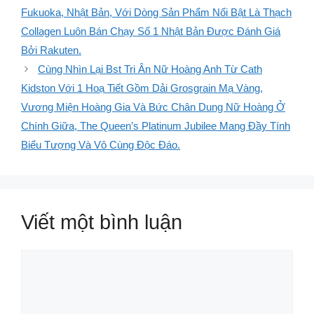
Fukuoka, Nhật Bản, Với Dòng Sản Phẩm Nổi Bật Là Thạch
Collagen Luôn Bán Chạy Số 1 Nhật Bản Được Đánh Giá
Bởi Rakuten.
Cùng Nhìn Lại Bst Tri Ân Nữ Hoàng Anh Từ Cath
Kidston Với 1 Hoạ Tiết Gồm Dải Grosgrain Mạ Vàng,
Vương Miện Hoàng Gia Và Bức Chân Dung Nữ Hoàng Ở
Chính Giữa, The Queen’s Platinum Jubilee Mang Đầy Tính
Biểu Tượng Và Vô Cùng Độc Đáo.
Viết một bình luận
Bình
luận