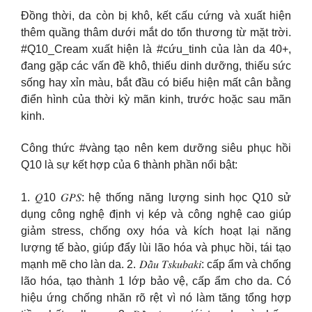
Đồng thời, da còn bị khô, kết cấu cứng và xuất hiện
thêm quầng thâm dưới mắt do tổn thương từ mặt trời.
#Q10_Cream xuất hiện là #cứu_tinh của làn da 40+,
đang gặp các vấn đề khô, thiếu dinh dưỡng, thiếu sức
sống hay xỉn màu, bắt đầu có biểu hiện mất cân bằng
điển hình của thời kỳ mãn kinh, trước hoặc sau mãn
kinh.
Công thức #vàng tạo nên kem dưỡng siêu phục hồi
Q10 là sự kết hợp của 6 thành phần nổi bật:
1. 𝑄10 𝐺𝑃𝑆: hệ thống năng lượng sinh học Q10 sử
dụng công nghệ định vị kép và công nghệ cao giúp
giảm stress, chống oxy hóa và kích hoạt lại năng
lượng tế bào, giúp đẩy lùi lão hóa và phục hồi, tái tạo
mạnh mẽ cho làn da. 2. 𝐷𝑎̂̀𝑢 𝑇𝑠𝑘𝑢𝑏𝑎𝑘𝑖: cấp ẩm và chống
lão hóa, tạo thành 1 lớp bảo vệ, cấp ẩm cho da. Có
hiệu ứng chống nhăn rõ rệt vì nó làm tăng tổng hợp