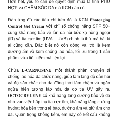
Hơn hết, yếu tố cần để quyết định mua là tính PHÙ
HỢP và CHĂM SÓC DA mà KCN cần có
Đáp ứng đủ các tiêu chí trên đó là KCN 𝐏𝐡𝐨𝐭𝐨𝐚𝐠𝐢𝐧𝐠
𝐂𝐨𝐧𝐭𝐫𝐨𝐥 𝐆𝐞𝐥 𝐂𝐫𝐞𝐚𝐦 với chỉ số chống nắng SPF 50+
cùng khả năng bảo vệ làn da hỏi bức xạ hồng ngoại
(IR) và tia cực tím (UVA + UVB) chính là thứ mà bất kì
ai cũng cần. Đặc biệt nó còn đóng vai trò là kem
dưỡng ẩm và kem chống lão hóa, tối ưu trong 1 sản
phẩm, vừa tiết kiệm mà tiện lợi.
Chứa 𝐋-𝐂𝐀𝐑𝐍𝐎𝐒𝐈𝐍𝐄, một thành phần chuyên trị
chống lão hóa đa chức năng, giúp làm tăng độ đàn hồi
và độ săn chắc cho da đồng thời làm chậm và ngăn
ngừa hiện tượng lão hóa da do tia UV gây ra.
𝐎𝐂𝐓𝐎𝐂𝐑𝐘𝐋𝐄𝐍𝐄 có khả năng tăng cường bảo vệ da
nhờ vào việc hấp thụ tia cực tím, khả năng tăng cường
hydrat hóa bên trong tế bào, dưỡng ẩm và giữ ẩm cho
da. Quan trọng không kém, em này có kết cấu không