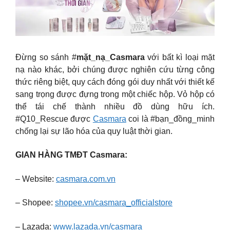
Đừng so sánh #
mặt_nạ_Casmara
với bất kì loại mặt
nạ nào khác, bởi chúng được nghiên cứu từng công
thức riêng biệt, quy cách đóng gói duy nhất với thiết kế
sang trọng được đựng trong một chiếc hộp. Vỏ hộp có
thể tái chế thành nhiều đồ dùng hữu ích.
#Q10_Rescue được
Casmara
coi là #bạn_đồng_minh
chống lại sự lão hóa của quy luật thời gian.
GIAN HÀNG TMĐT Casmara:
– Website:
casmara.com.vn
– Shopee:
shopee.vn/casmara_officialstore
– Lazada:
www.lazada.vn/casmara