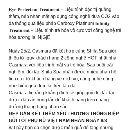
𝐄𝐲𝐞 𝐏𝐞𝐫𝐟𝐞𝐜𝐭𝐢𝐨𝐧 𝐓𝐫𝐞𝐚𝐭𝐦𝐞𝐧𝐭 – Liệu trình đặc trị quầng
thâm, nếp nhăn mắt áp dụng công nghệ đưa CO2 vào
da thông qua liệu pháp Carboxy Platinum 𝐈𝐧𝐟𝐢𝐧𝐢𝐭𝐲
𝐓𝐫𝐞𝐚𝐭𝐦𝐞𝐧𝐭 – Liệu trình trẻ hóa vô cực với công nghệ trẻ
hóa tương lai N|G|E
Ngày 25/2, Casmara đã kết hợp cùng Shila Spa giới
thiệu tới quý khách hàng 2 công nghệ HOT nhất nhà
Casmara với liệu trình mắt và trẻ hóa. Sau buổi trải
nghiệm, đối tác Shila Spa nhận được nhiều phản hồi
tích cực từ khách hàng về dịch vụ, công nghệ cũng
như hiệu quả đem lại trên làn da.
Casmara tin rằng khẳng định sẽ giúp quý đối tác tạo
được dấu ấn trong tâm trí khách hàng trên chặng
đường thăng hạng nhan sắc.
ĐẸP GẮN KẾT THÊM YÊU THƯƠNG THÔNG ĐIỆP
GỬI TỚI PHỤ NỮ VIỆT NAM NHÂN NGÀY 8/3
8/3 này bạn đã chọn được món quà để tặng những