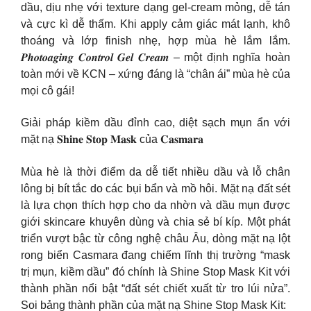
dầu, dịu nhẹ với texture dạng gel-cream mỏng, dễ tán
và cực kì dễ thấm. Khi apply cảm giác mát lạnh, khô
thoáng và lớp finish nhẹ, hợp mùa hè lắm lắm.
𝑷𝒉𝒐𝒕𝒐𝒂𝒈𝒊𝒏𝒈 𝑪𝒐𝒏𝒕𝒓𝒐𝒍 𝑮𝒆𝒍 𝑪𝒓𝒆𝒂𝒎 – một định nghĩa hoàn
toàn mới về KCN – xứng đáng là “chân ái” mùa hè của
mọi cô gái!
Giải pháp kiềm dầu đỉnh cao, diệt sạch mụn ẩn với
mặt nạ 𝐒𝐡𝐢𝐧𝐞 𝐒𝐭𝐨𝐩 𝐌𝐚𝐬𝐤 của 𝐂𝐚𝐬𝐦𝐚𝐫𝐚
Mùa hè là thời điểm da dễ tiết nhiều dầu và lỗ chân
lông bị bít tắc do các bụi bẩn và mồ hôi. Mặt nạ đất sét
là lựa chọn thích hợp cho da nhờn và dầu mụn được
giới skincare khuyên dùng và chia sẻ bí kíp. Một phát
triển vượt bậc từ công nghệ châu Âu, dòng mặt nạ lột
rong biển Casmara đang chiếm lĩnh thị trường “mask
trị mụn, kiềm dầu” đó chính là Shine Stop Mask Kit với
thành phần nổi bật “đất sét chiết xuất từ tro lúi nửa”.
Soi bảng thành phần của mặt nạ Shine Stop Mask Kit: