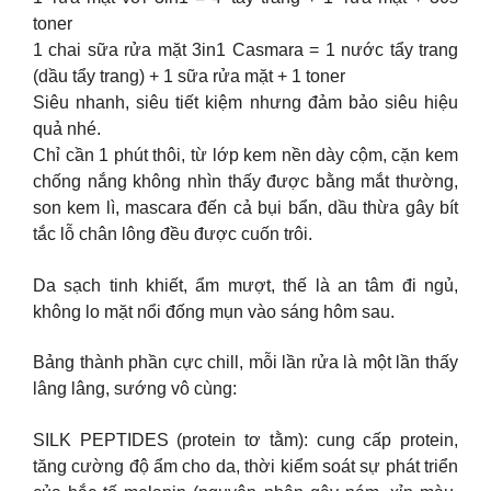
toner
1 chai sữa rửa mặt 3in1 Casmara = 1 nước tẩy trang
(dầu tẩy trang) + 1 sữa rửa mặt + 1 toner
Siêu nhanh, siêu tiết kiệm nhưng đảm bảo siêu hiệu
quả nhé.
Chỉ cần 1 phút thôi, từ lớp kem nền dày cộm, cặn kem
chống nắng không nhìn thấy được bằng mắt thường,
son kem lì, mascara đến cả bụi bẩn, dầu thừa gây bít
tắc lỗ chân lông đều được cuốn trôi.
Da sạch tinh khiết, ẩm mượt, thế là an tâm đi ngủ,
không lo mặt nổi đống mụn vào sáng hôm sau.
Bảng thành phần cực chill, mỗi lần rửa là một lần thấy
lâng lâng, sướng vô cùng:
SILK PEPTIDES (protein tơ tằm): cung cấp protein,
tăng cường độ ẩm cho da, thời kiểm soát sự phát triển