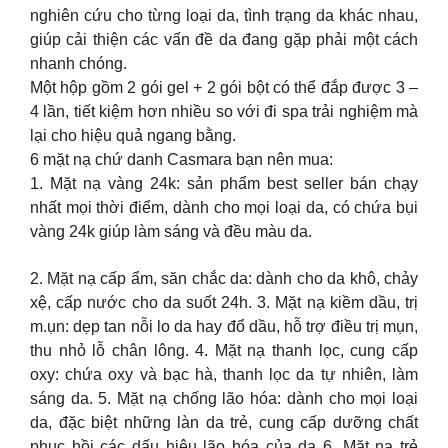
nghiên cứu cho từng loại da, tình trạng da khác nhau,
giúp cải thiện các vấn đề da đang gặp phải một cách
nhanh chóng.
Một hộp gồm 2 gói gel + 2 gói bột có thể đắp được 3 –
4 lần, tiết kiệm hơn nhiều so với đi spa trải nghiệm mà
lại cho hiệu quả ngang bằng.
6 mặt nạ chứ danh Casmara bạn nên mua:
1. Mặt nạ vàng 24k: sản phẩm best seller bán chạy
nhất mọi thời điểm, dành cho mọi loại da, có chứa bụi
vàng 24k giúp làm sáng và đều màu da.
2. Mặt nạ cấp ẩm, săn chắc da: dành cho da khô, chảy
xệ, cấp nước cho da suốt 24h. 3. Mặt nạ kiềm dầu, trị
m.ụn: dẹp tan nỗi lo da hay đổ dầu, hỗ trợ điều trị mụn,
thu nhỏ lỗ chân lông. 4. Mặt nạ thanh lọc, cung cấp
oxy: chứa oxy và bạc hà, thanh lọc da tự nhiên, làm
sáng da. 5. Mặt nạ chống lão hóa: dành cho mọi loại
da, đặc biệt những làn da trẻ, cung cấp dưỡng chất
phục hồi các dấu hiệu lão hóa của da 6. Mặt nạ trẻ