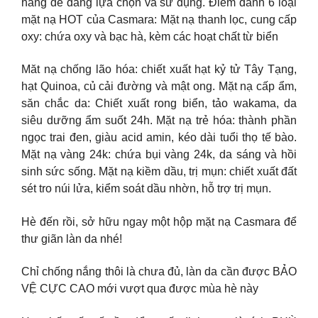
hàng dễ dàng lựa chọn và sử dụng. Điểm danh 6 loại
mặt nạ HOT của Casmara: Mặt nạ thanh lọc, cung cấp
oxy: chứa oxy và bạc hà, kèm các hoạt chất từ biển
Măt nạ chống lão hóa: chiết xuất hạt kỷ tử Tây Tạng,
hạt Quinoa, củ cải đường và mật ong. Mặt nạ cấp ẩm,
săn chắc da: Chiết xuất rong biển, tảo wakama, da
siêu dưỡng ẩm suốt 24h. Mặt nạ trẻ hóa: thành phần
ngọc trai đen, giàu acid amin, kéo dài tuổi thọ tế bào.
Mặt nạ vàng 24k: chứa bụi vàng 24k, da sáng và hồi
sinh sức sống. Mặt nạ kiềm dầu, trị mụn: chiết xuất đất
sét tro núi lửa, kiểm soát dầu nhờn, hỗ trợ trị mụn.
Hè đến rồi, sở hữu ngay một hộp mặt nạ Casmara để
thư giãn làn da nhé!
Chỉ chống nắng thôi là chưa đủ, làn da cần được BẢO
VỆ CỰC CAO mới vượt qua được mùa hè này