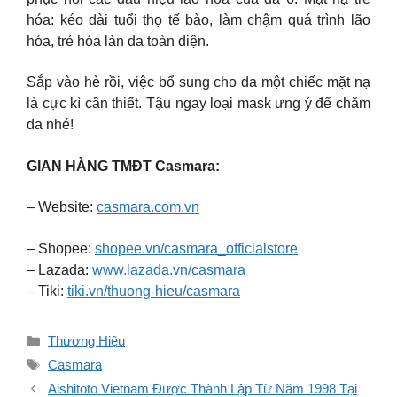
hóa: kéo dài tuổi thọ tế bào, làm chậm quá trình lão
hóa, trẻ hóa làn da toàn diện.
Sắp vào hè rồi, việc bổ sung cho da một chiếc mặt nạ
là cực kì cần thiết. Tậu ngay loại mask ưng ý để chăm
da nhé!
GIAN HÀNG TMĐT Casmara:
– Website:
casmara.com.vn
– Shopee:
shopee.vn/casmara_officialstore
– Lazada:
www.lazada.vn/casmara
– Tiki:
tiki.vn/thuong-hieu/casmara
Danh
Thương Hiệu
mục
Thẻ
Casmara
Aishitoto Vietnam Được Thành Lập Từ Năm 1998 Tại