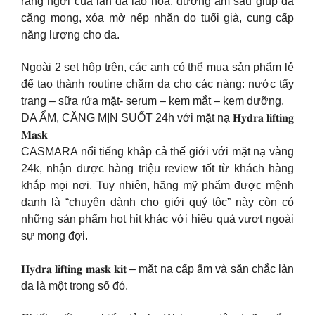
rạng ngời của làn da lão hóa, dưỡng ẩm sâu giúp da
căng mọng, xóa mờ nếp nhăn do tuổi già, cung cấp
năng lượng cho da.
Ngoài 2 set hộp trên, các anh có thể mua sản phẩm lẻ
để tạo thành routine chăm da cho các nàng: nước tẩy
trang – sữa rửa mặt- serum – kem mắt – kem dưỡng.
DA ẨM, CĂNG MỊN SUỐT 24h với mặt nạ 𝐇𝐲𝐝𝐫𝐚 𝐥𝐢𝐟𝐭𝐢𝐧𝐠
𝐌𝐚𝐬𝐤
CASMARA nổi tiếng khắp cả thế giới với mặt nạ vàng
24k, nhận được hàng triệu review tốt từ khách hàng
khắp mọi nơi. Tuy nhiên, hãng mỹ phẩm được mệnh
danh là “chuyên dành cho giới quý tộc” này còn có
những sản phẩm hot hit khác với hiệu quả vượt ngoài
sự mong đợi.
𝐇𝐲𝐝𝐫𝐚 𝐥𝐢𝐟𝐭𝐢𝐧𝐠 𝐦𝐚𝐬𝐤 𝐤𝐢𝐭 – mặt nạ cấp ẩm và săn chắc làn
da là một trong số đó.