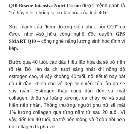
𝐐𝟏𝟎 𝐑𝐞𝐬𝐜𝐮𝐞 𝐈𝐧𝐭𝐞𝐧𝐬𝐢𝐯𝐞 𝐍𝐮𝐭𝐫𝐢 𝐂𝐫𝐞𝐚𝐦 được mệnh danh là
“kẻ hủy diệt” chống lại sự lão hóa của tuổi 40+
Sức mạnh của “kem dưỡng siêu phục hồi Q10” có
được nhờ #sở_hữu công nghệ độc quyền 𝐆𝐏𝐒
𝐒𝐌𝐀𝐑𝐓 𝐐𝟏𝟎 – công nghệ năng lượng sinh học định vị
kép.
Bước qua 40 tuổi, các dấu hiệu lão hóa da sẽ trở nên
rõ rệt. Bởi làn da chỉ tươi sáng nhất khi nồng độ
estrogen cao, vì vậy khoảng 40 tuổi, nội tiết tố này bắt
đầu ít dần, khiến cho vẻ đẹp tự nhiên của làn da sẽ
suy giảm. Estrogen thấp cũng dẫn đến sự mất
collagen, thiếu và loãng xương, da chảy xệ và xuất
hiện nếp nhăn. Thông thường, người phụ nữ sẽ mất
1% lượng collagen qua từng năm từ sau 20 tuổi. Vì
vậy, đến khi 40 tuổi, da trở nên mỏng và ít đàn hồi hơn
do collagen bị phá vỡ.