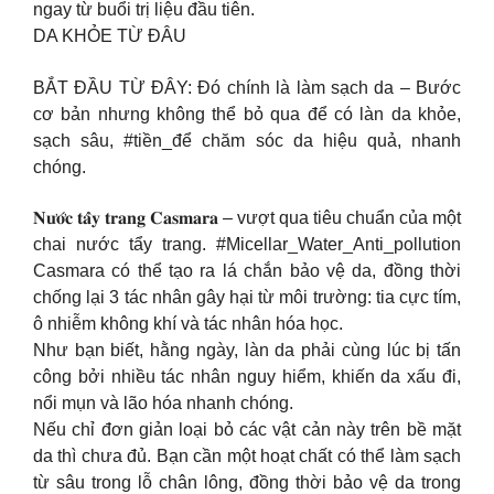
ngay từ buổi trị liệu đầu tiên.
DA KHỎE TỪ ĐÂU
BẮT ĐẦU TỪ ĐÂY: Đó chính là làm sạch da – Bước
cơ bản nhưng không thể bỏ qua để có làn da khỏe,
sạch sâu, #tiền_để chăm sóc da hiệu quả, nhanh
chóng.
𝐍𝐮̛𝐨̛́𝐜 𝐭𝐚̂̉𝐲 𝐭𝐫𝐚𝐧𝐠 𝐂𝐚𝐬𝐦𝐚𝐫𝐚 – vượt qua tiêu chuẩn của một
chai nước tẩy trang. #Micellar_Water_Anti_pollution
Casmara có thể tạo ra lá chắn bảo vệ da, đồng thời
chống lại 3 tác nhân gây hại từ môi trường: tia cực tím,
ô nhiễm không khí và tác nhân hóa học.
Như bạn biết, hằng ngày, làn da phải cùng lúc bị tấn
công bởi nhiều tác nhân nguy hiểm, khiến da xấu đi,
nổi mụn và lão hóa nhanh chóng.
Nếu chỉ đơn giản loại bỏ các vật cản này trên bề mặt
da thì chưa đủ. Bạn cần một hoạt chất có thể làm sạch
từ sâu trong lỗ chân lông, đồng thời bảo vệ da trong