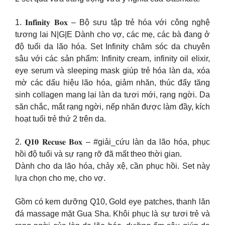
1. 𝐈𝐧𝐟𝐢𝐧𝐢𝐭𝐲 𝐁𝐨𝐱 – Bộ sưu tập trẻ hóa với công nghệ
tương lai N|G|E Dành cho vợ, các mẹ, các bà đang ở
độ tuổi da lão hóa. Set Infinity chăm sóc da chuyên
sâu với các sản phẩm: Infinity cream, infinity oil elixir,
eye serum và sleeping mask giúp trẻ hóa làn da, xóa
mờ các dấu hiệu lão hóa, giảm nhăn, thúc đẩy tăng
sinh collagen mang lại làn da tươi mới, rạng ngời. Da
săn chắc, mắt rạng ngời, nếp nhăn được làm đầy, kích
hoạt tuổi trẻ thứ 2 trên da.
2. 𝐐𝟏𝟎 𝐑𝐞𝐜𝐮𝐬𝐞 𝐁𝐨𝐱 – #giải_cứu làn da lão hóa, phục
hồi độ tuổi và sự rạng rỡ đã mất theo thời gian.
Dành cho da lão hóa, chảy xệ, cần phục hồi. Set này
lựa chọn cho mẹ, cho vợ.
Gồm có kem dưỡng Q10, Gold eye patches, thanh lăn
đá massage mặt Gua Sha. Khôi phục là sự tươi trẻ và