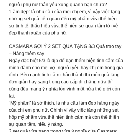
người phụ nữ thân yêu xung quanh bạn chưa?
“Làm đẹp” là nhu cầu của mọi chị em, vì vậy việc tặng
những set quà liên quan đến mỹ phẩm vừa thể hiện
sự tinh tế, thấu hiểu vừa thể hiện sự quan tâm tới vẻ
đẹp thanh xuân của phụ nữ.
CASMARA GỢI Ý 2 SET QUÀ TẶNG 8/3 Quà trao tay
– Nàng thêm say
Ngày đặc biệt 8/3 là dịp để bạn thểm hiện tình cảm của
mình dành cho mẹ, vợ, người yêu hay chị em trong gia
đình. Bên cạnh tình cảm chân thành thì món quà tặng
đơn giản hay sang trọng cao cấp đi chăng nữa thì
cũng đều mang ý nghĩa tôn vinh một nửa thế giới còn
lại.
“Mỹ phẩm” là sở thích, là nhu cầu làm đẹp hàng ngày
của chị em phụ nữ. Chính vì vậy việc tặng những set
hộp mỹ phẩm vừa thể hiện tình cảm mà còn thể thiện
sự quan tâm, hiểu ý nàng.
2 set quà vừa trang trọng vừa ý nghĩa của Casmara: