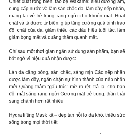
Chiết xuất rong biển, tảo bẹ Wakame: siêu dưỡng ẩm,
cung cấp nước và làm săn chắc da, làm đầy nếp nhăn,
mang lại vẻ trẻ trung rạng ngời cho khuôn mặt. Hoạt
chất và tá dược từ biển: giúp tăng cường quá trình trao
đổi chất của da, giảm thiểu các dấu hiệu tuổi tác, làm
giảm bọng mắt và quầng thâm quanh mắt.
Chỉ sau một thời gian ngắn sử dụng sản phẩm, bạn sẽ
bất ngờ vì hiệu quả nhận được:
Làn da căng bóng, săn chắc, sáng mịn Các nếp nhăn
được làm đầy, ngăn chặn sự hình thành của nếp nhăn
mới Quầng thâm “gấu trúc” mờ rõ rệt, trả lại cho bạn
đôi mắt sáng rạng ngời Gương mặt trẻ trung, thần thái
sang chảnh hơn rất nhiều.
Hydra lifting Mask kit – dẹp tan nỗi lo da khô, thiếu sức
sống trong mọi thời tiết.