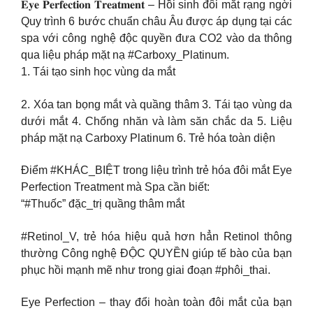
𝐄𝐲𝐞 𝐏𝐞𝐫𝐟𝐞𝐜𝐭𝐢𝐨𝐧 𝐓𝐫𝐞𝐚𝐭𝐦𝐞𝐧𝐭 – Hồi sinh đôi mắt rạng ngời
Quy trình 6 bước chuẩn châu Âu được áp dụng tại các
spa với công nghệ độc quyền đưa CO2 vào da thông
qua liệu pháp mặt nạ #Carboxy_Platinum.
1. Tái tạo sinh học vùng da mắt
2. Xóa tan bọng mắt và quầng thâm 3. Tái tạo vùng da
dưới mắt 4. Chống nhăn và làm săn chắc da 5. Liệu
pháp mặt nạ Carboxy Platinum 6. Trẻ hóa toàn diện
Điểm #KHÁC_BIỆT trong liệu trình trẻ hóa đôi mắt Eye
Perfection Treatment mà Spa cần biết:
“#Thuốc” đặc_trị quầng thâm mắt
#Retinol_V, trẻ hóa hiệu quả hơn hẳn Retinol thông
thường Công nghệ ĐỘC QUYỀN giúp tế bào của bạn
phục hồi mạnh mẽ như trong giai đoạn #phôi_thai.
Eye Perfection – thay đổi hoàn toàn đôi mắt của bạn