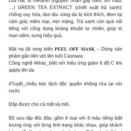
của hắc tố melanin (nguyên nhân gây nám, xỉn màu,
…) GREEN TEA EXTRACT (chiết xuất trà xanh):
chống oxy hóa, làm dịu vùng da bị kích thích, đem lại
cảm giác mềm mại, mịn màng. Trà xanh còn quá nổi
tiếng với công dụng kháng khuẩn tự nhiên, giúp trị
mụn viêm, sưng hiệu quả.
Mặt nạ lột rong biển 𝐏𝐄𝐄𝐋 𝐎𝐅𝐅 𝐌𝐀𝐒𝐊 – Dòng sản
phẩm gắn liền với tên tuổi Casmara
Công nghệ #khác_biệt với hiệu ứng giảm 6 độ C khi
apply lên da
#Tuyệt_chiêu bóc tách độc quyền không rửa lại với
nước
Đắp được cho cả mắt và môi.
Bộ sưu tập độc đáo, gồm 6 loại với 6 màu riêng biệt
tương ứng với từng tình trạng khác nhau, giúp khách