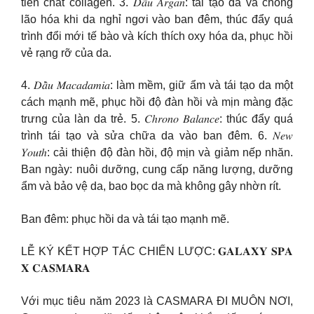
tiền chất collagen. 3. 𝐷𝑎̂̀𝑢 𝐴𝑟𝑔𝑎𝑛: tái tạo da và chống
lão hóa khi da nghỉ ngơi vào ban đêm, thúc đẩy quá
trình đổi mới tế bào và kích thích oxy hóa da, phục hồi
vẻ rạng rỡ của da.
4. 𝐷𝑎̂̀𝑢 𝑀𝑎𝑐𝑎𝑑𝑎𝑚𝑖𝑎: làm mềm, giữ ẩm và tái tạo da một
cách mạnh mẽ, phục hồi độ đàn hồi và mịn màng đặc
trưng của làn da trẻ. 5. 𝐶ℎ𝑟𝑜𝑛𝑜 𝐵𝑎𝑙𝑎𝑛𝑐𝑒: thúc đẩy quá
trình tái tạo và sửa chữa da vào ban đêm. 6. 𝑁𝑒𝑤
𝑌𝑜𝑢𝑡ℎ: cải thiện độ đàn hồi, độ mịn và giảm nếp nhăn.
Ban ngày: nuôi dưỡng, cung cấp năng lượng, dưỡng
ẩm và bảo vệ da, bao bọc da mà không gây nhờn rít.
Ban đêm: phục hồi da và tái tạo mạnh mẽ.
LỄ KÝ KẾT HỢP TÁC CHIẾN LƯỢC: 𝐆𝐀𝐋𝐀𝐗𝐘 𝐒𝐏𝐀
𝐗 𝐂𝐀𝐒𝐌𝐀𝐑𝐀
Với mục tiêu năm 2023 là CASMARA ĐI MUÔN NƠI,