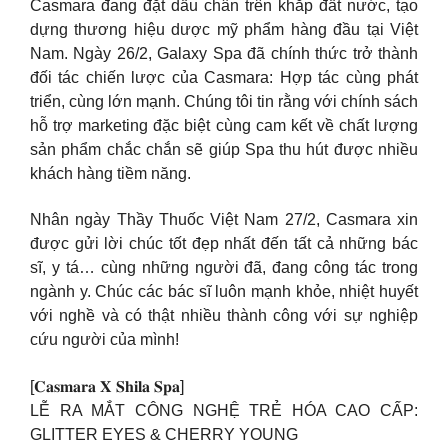
Casmara đang đặt dấu chân trên khắp đất nước, tạo
dựng thương hiệu dược mỹ phẩm hàng đầu tại Việt
Nam. Ngày 26/2, Galaxy Spa đã chính thức trở thành
đối tác chiến lược của Casmara: Hợp tác cùng phát
triển, cùng lớn mạnh. Chúng tôi tin rằng với chính sách
hỗ trợ marketing đặc biệt cùng cam kết về chất lượng
sản phẩm chắc chắn sẽ giúp Spa thu hút được nhiều
khách hàng tiềm năng.
Nhân ngày Thầy Thuốc Việt Nam 27/2, Casmara xin
được gửi lời chúc tốt đẹp nhất đến tất cả những bác
sĩ, y tá… cùng những người đã, đang công tác trong
ngành y. Chúc các bác sĩ luôn mạnh khỏe, nhiệt huyết
với nghề và có thật nhiều thành công với sự nghiệp
cứu người của mình!
[𝐂𝐚𝐬𝐦𝐚𝐫𝐚 𝐗 𝐒𝐡𝐢𝐥𝐚 𝐒𝐩𝐚]
LỄ RA MẮT CÔNG NGHỆ TRẺ HÓA CAO CẤP:
GLITTER EYES & CHERRY YOUNG