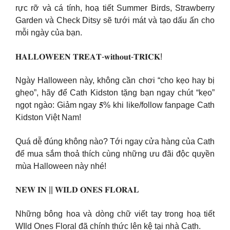
rực rỡ và cá tính, hoạ tiết Summer Birds, Strawberry
Garden và Check Ditsy sẽ tưới mát và tạo dấu ấn cho
mỗi ngày của bạn.
𝐇𝐀𝐋𝐋𝐎𝐖𝐄𝐄𝐍 𝐓𝐑𝐄𝐀𝐓-𝐰𝐢𝐭𝐡𝐨𝐮𝐭-𝐓𝐑𝐈𝐂𝐊!
Ngày Halloween này, không cần chơi “cho kẹo hay bị
ghẹo”, hãy để Cath Kidston tặng bạn ngay chút “kẹo”
ngọt ngào: Giảm ngay 𝟓% khi like/follow fanpage Cath
Kidston Việt Nam!
Quá dễ đúng không nào? Tới ngay cửa hàng của Cath
để mua sắm thoả thích cùng những ưu đãi độc quyền
mùa Halloween này nhé!
𝐍𝐄𝐖 𝐈𝐍 || 𝐖𝐈𝐋𝐃 𝐎𝐍𝐄𝐒 𝐅𝐋𝐎𝐑𝐀𝐋
Những bông hoa và dòng chữ viết tay trong hoạ tiết
WIld Ones Floral đã chính thức lên kệ tại nhà Cath.