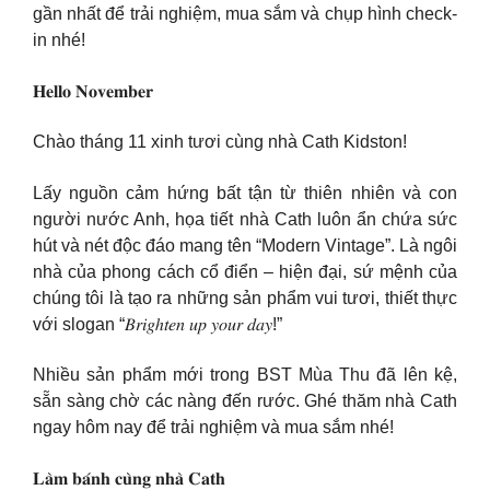
gần nhất để trải nghiệm, mua sắm và chụp hình check-
in nhé!
𝐇𝐞𝐥𝐥𝐨 𝐍𝐨𝐯𝐞𝐦𝐛𝐞𝐫
Chào tháng 11 xinh tươi cùng nhà Cath Kidston!
Lấy nguồn cảm hứng bất tận từ thiên nhiên và con
người nước Anh, họa tiết nhà Cath luôn ẩn chứa sức
hút và nét độc đáo mang tên “Modern Vintage”. Là ngôi
nhà của phong cách cổ điển – hiện đại, sứ mệnh của
chúng tôi là tạo ra những sản phẩm vui tươi, thiết thực
với slogan “𝐵𝑟𝑖𝑔ℎ𝑡𝑒𝑛 𝑢𝑝 𝑦𝑜𝑢𝑟 𝑑𝑎𝑦!”
Nhiều sản phẩm mới trong BST Mùa Thu đã lên kệ,
sẵn sàng chờ các nàng đến rước. Ghé thăm nhà Cath
ngay hôm nay để trải nghiệm và mua sắm nhé!
𝐋𝐚̀𝐦 𝐛𝐚́𝐧𝐡 𝐜𝐮̀𝐧𝐠 𝐧𝐡𝐚̀ 𝐂𝐚𝐭𝐡