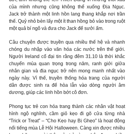
của mình nhưng cũng không thể xuống Địa Ngục.
Jack trở thành một linh hồn lang thang khắp nơi trần
thế. Quỷ nhỏ bèn lấy một ít than hồng bỏ vào trong ruột
một quả bí ngô và đưa cho Jack để sưởi ấm.
Câu chuyện được truyền qua nhiều thế hệ và nhanh
chóng du nhập vào văn hóa các nước trên thế giới.
Người Ireland cổ đại tin rằng đêm 31.10 là thời khắc
chuyển mùa quan trọng trong năm, ranh giới giữa
nhân gian và địa ngục trở nên mong manh nhất vào
ngày này. Vì thế, truyền thống hóa trang của người
dân được sinh ra để hòa lẫn vào dòng người âm
dương, giúp các linh hồn bớt cô đơn.
Phong tục trẻ con hóa trang thành các nhân vật hoạt
hình ngộ nghĩnh, cầm giỏ kẹo đi gõ cửa từng nhà
“Trick or Treat” – “Cho Kẹo hay Bị Ghẹo” là hoạt động
nổi tiếng mùa Lễ Hội Halloween. Càng xin được nhiều