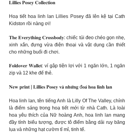
𝐋𝐢𝐥𝐥𝐢𝐞𝐬 𝐏𝐨𝐬𝐞𝐲 𝐂𝐨𝐥𝐥𝐞𝐜𝐭𝐢𝐨𝐧
Hoạ tiết hoa linh lan Lillies Posey đã lên kệ tại Cath
Kidston rồi nàng ơi!
𝐓𝐡𝐞 𝐄𝐯𝐞𝐫𝐲𝐭𝐡𝐢𝐧𝐠 𝐂𝐫𝐨𝐬𝐬𝐛𝐨𝐝𝐲: chiếc túi đeo chéo gọn nhẹ,
xinh xắn, đựng vừa điện thoại và vật dụng cần thiết
cho những buổi đi chơi.
𝐅𝐨𝐥𝐝𝐨𝐯𝐞𝐫 𝐖𝐚𝐥𝐥𝐞𝐭: ví gập tiện lợi với 1 ngăn lớn, 1 ngăn
zip và 12 khe để thẻ.
𝐍𝐞𝐰 𝐩𝐫𝐢𝐧𝐭 | 𝐋𝐢𝐥𝐥𝐢𝐞𝐬 𝐏𝐨𝐬𝐞𝐲 𝐯𝐚̀ 𝐧𝐡𝐮̛̃𝐧𝐠 đ𝐨𝐚́ 𝐡𝐨𝐚 𝐥𝐢𝐧𝐡 𝐥𝐚𝐧
Hoa linh lan, tên tiếng Anh là Lilly Of The Valley, chính
là điểm sáng trong hoạ tiết mới từ nhà Cath. Là loài
hoa yêu thích của Nữ hoàng Anh, hoa linh lan mang
đầy tính biểu tượng, được tô điểm bằng dải ruy băng
lụa và những hạt cườm tỉ mỉ, tinh tế.