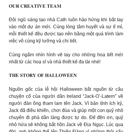
𝐎𝐔𝐑 𝐂𝐑𝐄𝐀𝐓𝐈𝐕𝐄 𝐓𝐄𝐀𝐌
Đội ngũ sáng tạo nhà Cath luôn hào hứng khi bắt tay
vào một dự án mới. Cùng lòng tâm huyết và sự tỉ mỉ,
mỗi thiết kế đều được tạo nên bằng một quá trình làm
việc vô cùng kỹ lưỡng và chi tiết.
Cùng ngắm nhìn hình vẽ tay cho những hoạ tiết mới
nhất từ các hoạ sĩ và nhà thiết kế đa tài nhé!
𝐓𝐇𝐄 𝐒𝐓𝐎𝐑𝐘 𝐎𝐅 𝐇𝐀𝐋𝐋𝐎𝐖𝐄𝐄𝐍
Nguồn gốc của lễ hội Halloween bắt nguồn từ câu
chuyện cổ của người dân Ireland “Jack-O’-Latern” về
người đàn ông tham lam tên Jack. Vì bản tính ích kỷ,
Jack đã điều khiển, chơi đùa và giúp một con quỷ nhỏ
chuyên đi phá dân làng được tự do. Để đền ơn, quỷ
nhỏ hứa sẽ không bắt hồn Jack về Địa Ngục. Lúc qua
đời, anh không thể lên Thiên Đàng vì những thói xấu