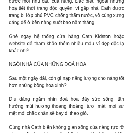
được mọi nhu cầu của nàng. Đặc biệt, ngoài những
hoạ tiết thời trang độc quyền, ví gập nhà Cath được
trang bị lớp phủ PVC chống thấm nước, vô cùng xứng
đáng để ở bên nàng suốt bao năm tháng.
Ghé ngay hệ thống cửa hàng Cath Kidston hoặc
website để tham khảo thêm nhiều mẫu ví đẹp-độc-lạ
khác nhé!
NGÔI NHÀ CỦA NHỮNG ĐOÁ HOA
Sau một ngày dài, còn gì nạp năng lượng cho nàng tốt
hơn những bông hoa xinh?
Dịu dàng ngắm nhìn đoá hoa đầy sức sống, tận
hưởng mùi hương thoang thoảng, tươi mát, mọi sự
mệt mỏi chắc chắn sẽ bay đi theo gió.
Cùng nhà Cath biến không gian sống của nàng rực rỡ