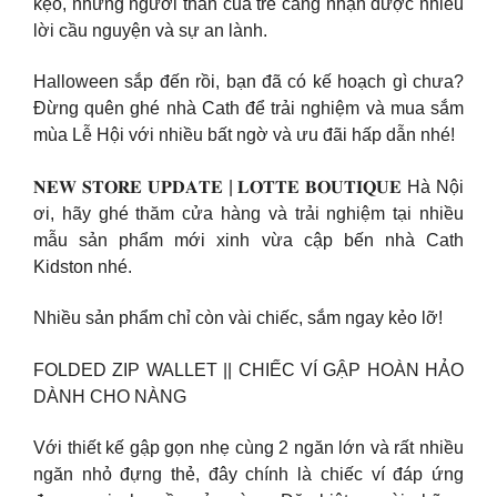
kẹo, những người thân của trẻ càng nhận được nhiều
lời cầu nguyện và sự an lành.
Halloween sắp đến rồi, bạn đã có kế hoạch gì chưa?
Đừng quên ghé nhà Cath để trải nghiệm và mua sắm
mùa Lễ Hội với nhiều bất ngờ và ưu đãi hấp dẫn nhé!
𝐍𝐄𝐖 𝐒𝐓𝐎𝐑𝐄 𝐔𝐏𝐃𝐀𝐓𝐄 | 𝐋𝐎𝐓𝐓𝐄 𝐁𝐎𝐔𝐓𝐈𝐐𝐔𝐄 Hà Nội
ơi, hãy ghé thăm cửa hàng và trải nghiệm tại nhiều
mẫu sản phẩm mới xinh vừa cập bến nhà Cath
Kidston nhé.
Nhiều sản phẩm chỉ còn vài chiếc, sắm ngay kẻo lỡ!
FOLDED ZIP WALLET || CHIẾC VÍ GẬP HOÀN HẢO
DÀNH CHO NÀNG
Với thiết kế gập gọn nhẹ cùng 2 ngăn lớn và rất nhiều
ngăn nhỏ đựng thẻ, đây chính là chiếc ví đáp ứng