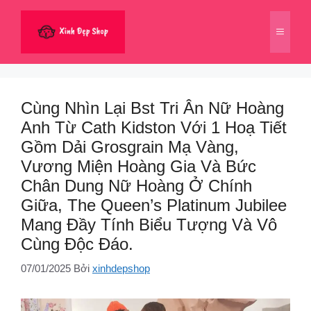
Chuyển
đến
Menu
nội
dung
Cùng Nhìn Lại Bst Tri Ân Nữ Hoàng
Anh Từ Cath Kidston Với 1 Hoạ Tiết
Gồm Dải Grosgrain Mạ Vàng,
Vương Miện Hoàng Gia Và Bức
Chân Dung Nữ Hoàng Ở Chính
Giữa, The Queen’s Platinum Jubilee
Mang Đầy Tính Biểu Tượng Và Vô
Cùng Độc Đáo.
07/01/2025
Bởi
xinhdepshop