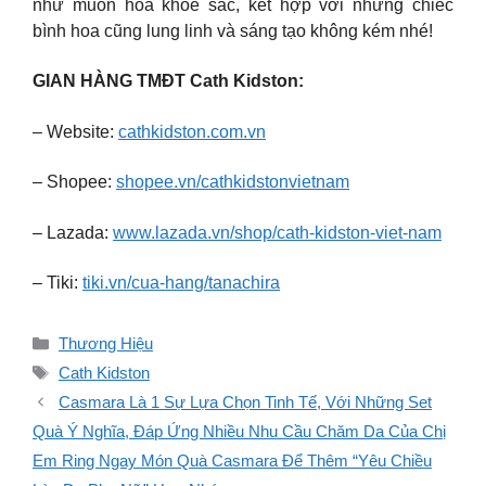
như muôn hoa khoe sắc, kết hợp với những chiếc
bình hoa cũng lung linh và sáng tạo không kém nhé!
GIAN HÀNG TMĐT Cath Kidston:
– Website:
cathkidston.com.vn
– Shopee:
shopee.vn/cathkidstonvietnam
– Lazada:
www.lazada.vn/shop/cath-kidston-viet-nam
– Tiki:
tiki.vn/cua-hang/tanachira
Danh
Thương Hiệu
mục
Thẻ
Cath Kidston
Casmara Là 1 Sự Lựa Chọn Tinh Tế, Với Những Set
Quà Ý Nghĩa, Đáp Ứng Nhiều Nhu Cầu Chăm Da Của Chị
Em Ring Ngay Món Quà Casmara Để Thêm “Yêu Chiều