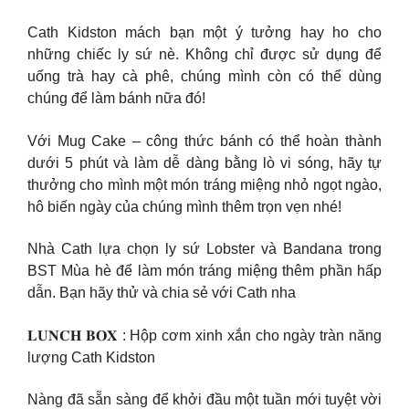
Cath Kidston mách bạn một ý tưởng hay ho cho
những chiếc ly sứ nè. Không chỉ được sử dụng để
uống trà hay cà phê, chúng mình còn có thể dùng
chúng để làm bánh nữa đó!
Với Mug Cake – công thức bánh có thể hoàn thành
dưới 5 phút và làm dễ dàng bằng lò vi sóng, hãy tự
thưởng cho mình một món tráng miệng nhỏ ngọt ngào,
hô biến ngày của chúng mình thêm trọn vẹn nhé!
Nhà Cath lựa chọn ly sứ Lobster và Bandana trong
BST Mùa hè để làm món tráng miệng thêm phần hấp
dẫn. Bạn hãy thử và chia sẻ với Cath nha
𝐋𝐔𝐍𝐂𝐇 𝐁𝐎𝐗 : Hộp cơm xinh xắn cho ngày tràn năng
lượng Cath Kidston
Nàng đã sẵn sàng để khởi đầu một tuần mới tuyệt vời