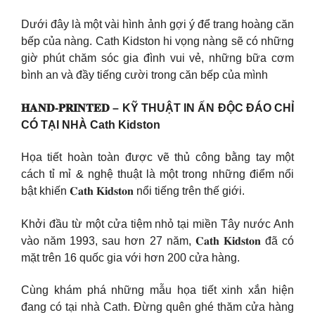
Dưới đây là một vài hình ảnh gợi ý để trang hoàng căn
bếp của nàng. Cath Kidston hi vọng nàng sẽ có những
giờ phút chăm sóc gia đình vui vẻ, những bữa cơm
bình an và đầy tiếng cười trong căn bếp của mình
𝐇𝐀𝐍𝐃-𝐏𝐑𝐈𝐍𝐓𝐄𝐃 – KỸ THUẬT IN ẤN ĐỘC ĐÁO CHỈ
CÓ TẠI NHÀ Cath Kidston
Họa tiết hoàn toàn được vẽ thủ công bằng tay một
cách tỉ mỉ & nghệ thuật là một trong những điểm nổi
bật khiến 𝐂𝐚𝐭𝐡 𝐊𝐢𝐝𝐬𝐭𝐨𝐧 nổi tiếng trên thế giới.
Khởi đầu từ một cửa tiệm nhỏ tại miền Tây nước Anh
vào năm 1993, sau hơn 27 năm, 𝐂𝐚𝐭𝐡 𝐊𝐢𝐝𝐬𝐭𝐨𝐧 đã có
mặt trên 16 quốc gia với hơn 200 cửa hàng.
Cùng khám phá những mẫu họa tiết xinh xắn hiện
đang có tại nhà Cath. Đừng quên ghé thăm cửa hàng