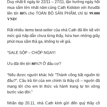
Duy nhất 6 ngày từ 22/11 – 27/11, tận hưởng ngày hội
mua sắm lớn nhất năm cùng Cath Kidston với #ưuđãi
lên tới 𝟖𝟎% cho TOÀN BỘ SẢN PHẨM, chỉ từ 𝟗𝟗.𝟎𝟎𝟎
𝐕𝐍𝐃!
Rất nhiều items best-seller của nhà Cath đã lên kệ với
mức giá hấp dẫn chưa từng thấy, hứa hẹn những giây
phút mua sắm thả ga, không lo về giá.
“SALE SỘP – CHỘP NGAY!
Ưu đãi lên tới 𝟖𝟎%?! Ở đâu cơ?
“Nếu được người khác hỏi “Thành công bắt nguồn từ
đâu?”. Câu trả lời của em chính là thầy cô – người đã
mang tới cho em tri thức và hành trang tự tin vững
bước vào đời.”
Nhân dịp 20.11, nhà Cath kính gửi đến quý thầy cô