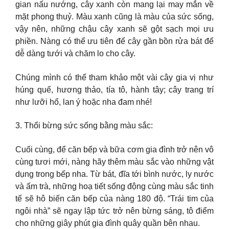
gian nấu nướng, cây xanh còn mang lại may mắn về
mặt phong thuỷ. Màu xanh cũng là màu của sức sống,
vậy nên, những chậu cây xanh sẽ gột sạch mọi ưu
phiền. Nàng có thể ưu tiên để cây gần bồn rửa bát để
dễ dàng tưới và chăm lo cho cây.
Chúng mình có thể tham khảo một vài cây gia vị như
húng quế, hương thảo, tía tô, hành tây; cây trang trí
như lưỡi hổ, lan ý hoặc nha đam nhé!
3. Thổi bừng sức sống bằng màu sắc:
Cuối cùng, để căn bếp và bữa cơm gia đình trở nên vô
cùng tươi mới, nàng hãy thêm màu sắc vào những vật
dụng trong bếp nha. Từ bát, đĩa tới bình nước, ly nước
và ấm trà, những hoạ tiết sống động cùng màu sắc tinh
tế sẽ hô biến căn bếp của nàng 180 độ. “Trái tim của
ngôi nhà” sẽ ngay lập tức trở nên bừng sáng, tô điểm
cho những giây phút gia đình quây quần bên nhau.