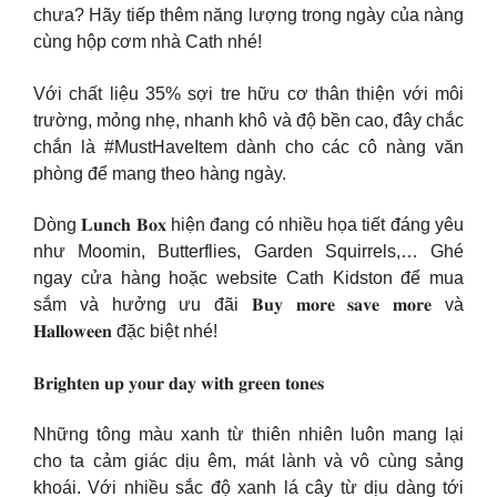
chưa? Hãy tiếp thêm năng lượng trong ngày của nàng
cùng hộp cơm nhà Cath nhé!
Với chất liệu 35% sợi tre hữu cơ thân thiện với môi
trường, mỏng nhẹ, nhanh khô và độ bền cao, đây chắc
chắn là #MustHaveItem dành cho các cô nàng văn
phòng để mang theo hàng ngày.
Dòng 𝐋𝐮𝐧𝐜𝐡 𝐁𝐨𝐱 hiện đang có nhiều họa tiết đáng yêu
như Moomin, Butterflies, Garden Squirrels,… Ghé
ngay cửa hàng hoặc website Cath Kidston để mua
sắm và hưởng ưu đãi 𝐁𝐮𝐲 𝐦𝐨𝐫𝐞 𝐬𝐚𝐯𝐞 𝐦𝐨𝐫𝐞 và
𝐇𝐚𝐥𝐥𝐨𝐰𝐞𝐞𝐧 đặc biệt nhé!
𝐁𝐫𝐢𝐠𝐡𝐭𝐞𝐧 𝐮𝐩 𝐲𝐨𝐮𝐫 𝐝𝐚𝐲 𝐰𝐢𝐭𝐡 𝐠𝐫𝐞𝐞𝐧 𝐭𝐨𝐧𝐞𝐬
Những tông màu xanh từ thiên nhiên luôn mang lại
cho ta cảm giác dịu êm, mát lành và vô cùng sảng
khoái. Với nhiều sắc độ xanh lá cây từ dịu dàng tới