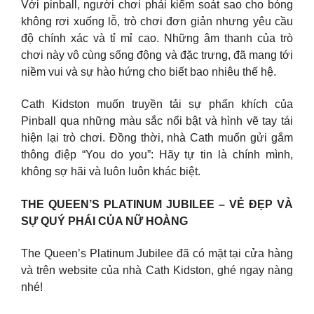
Với pinball, người chơi phải kiểm soát sao cho bóng
không rơi xuống lỗ, trò chơi đơn giản nhưng yêu cầu
độ chính xác và tỉ mỉ cao. Những âm thanh của trò
chơi này vô cùng sống động và đặc trưng, đã mang tới
niềm vui và sự hào hứng cho biết bao nhiêu thế hệ.
Cath Kidston muốn truyền tải sự phấn khích của
Pinball qua những màu sắc nổi bật và hình vẽ tay tái
hiện lại trò chơi. Đồng thời, nhà Cath muốn gửi gắm
thông điệp “You do you”: Hãy tự tin là chính mình,
không sợ hãi và luôn luôn khác biệt.
THE QUEEN’S PLATINUM JUBILEE – VẺ ĐẸP VÀ
SỰ QUÝ PHÁI CỦA NỮ HOÀNG
The Queen’s Platinum Jubilee đã có mặt tại cửa hàng
và trên website của nhà Cath Kidston, ghé ngay nàng
nhé!