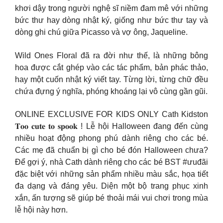
khơi dậy trong người nghệ sĩ niềm đam mê với những
bức thư hay dòng nhật ký, giống như bức thư tay và
dòng ghi chú giữa Picasso và vợ ông, Jaqueline.
Wild Ones Floral đã ra đời như thế, là những bông
hoa được cắt ghép vào các tác phẩm, bản phác thảo,
hay một cuốn nhật ký viết tay. Từng lời, từng chữ đều
chứa đựng ý nghĩa, phóng khoáng lại vô cùng gần gũi.
ONLINE EXCLUSIVE FOR KIDS ONLY Cath Kidston
𝐓𝐨𝐨 𝐜𝐮𝐭𝐞 𝐭𝐨 𝐬𝐩𝐨𝐨𝐤 ! Lễ hội Halloween đang đến cùng
nhiều hoạt động phong phú dành riêng cho các bé.
Các mẹ đã chuẩn bị gì cho bé đón Halloween chưa?
Để gợi ý, nhà Cath dành riêng cho các bé BST #ưuđãi
đặc biệt với những sản phẩm nhiều màu sắc, họa tiết
đa dạng và đáng yêu. Diện một bộ trang phục xinh
xắn, ấn tượng sẽ giúp bé thoải mái vui chơi trong mùa
lễ hội này hơn.