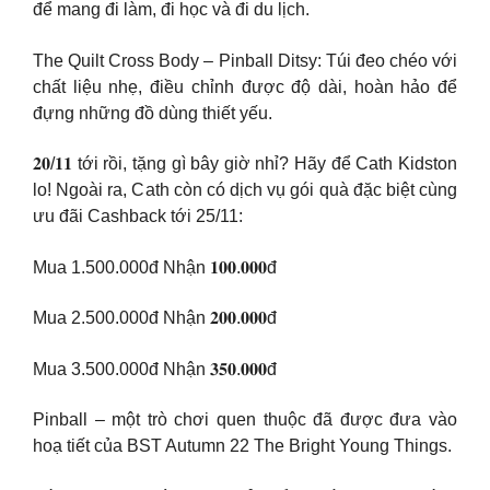
để mang đi làm, đi học và đi du lịch.
The Quilt Cross Body – Pinball Ditsy: Túi đeo chéo với
chất liệu nhẹ, điều chỉnh được độ dài, hoàn hảo để
đựng những đồ dùng thiết yếu.
𝟐𝟎/𝟏𝟏 tới rồi, tặng gì bây giờ nhỉ? Hãy để Cath Kidston
lo! Ngoài ra, Cath còn có dịch vụ gói quà đặc biệt cùng
ưu đãi Cashback tới 25/11:
Mua 1.500.000đ Nhận 𝟏𝟎𝟎.𝟎𝟎𝟎đ
Mua 2.500.000đ Nhận 𝟐𝟎𝟎.𝟎𝟎𝟎đ
Mua 3.500.000đ Nhận 𝟑𝟓𝟎.𝟎𝟎𝟎đ
Pinball – một trò chơi quen thuộc đã được đưa vào
hoạ tiết của BST Autumn 22 The Bright Young Things.