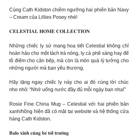
Cùng Cath Kidston chiêm ngưỡng hai phiên bản Navy
– Cream của Lillies Posey nhé!
𝐂𝐄𝐋𝐄𝐒𝐓𝐈𝐀𝐋 𝐇𝐎𝐌𝐄 𝐂𝐎𝐋𝐋𝐄𝐂𝐓𝐈𝐎𝐍
Những chiếc ly sứ mang hoạ tiết Celestial không chỉ
hoàn hảo cho một tách trà nóng, ly cà phê sáng hay để
tô điểm cho căn bếp, mà còn là món quà lý tưởng cho
những người mà bạn yêu thương.
Hãy tặng ngay chiếc ly này cho ai đó cùng lời chúc
nho nhỏ: “Nhớ uống nước đầy đủ mỗi ngày bạn nha!”
Rosie Fine China Mug – Celestial với hai phiên bản
xanh/hồng hiện đã có mặt tại website và hệ thống cửa
hàng Cath Kidston.
𝐁𝐚𝐥𝐨 𝐱𝐢𝐧𝐡 𝐜𝐮̀𝐧𝐠 𝐛𝐞́ 𝐭𝐨̛́𝐢 𝐭𝐫𝐮̛𝐨̛̀𝐧𝐠