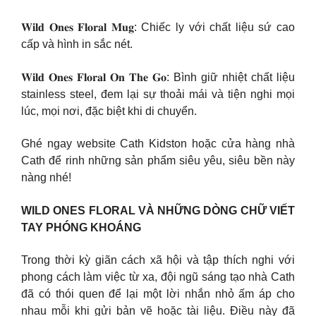
𝐖𝐢𝐥𝐝 𝐎𝐧𝐞𝐬 𝐅𝐥𝐨𝐫𝐚𝐥 𝐌𝐮𝐠: Chiếc ly với chất liệu sứ cao
cấp và hình in sắc nét.
𝐖𝐢𝐥𝐝 𝐎𝐧𝐞𝐬 𝐅𝐥𝐨𝐫𝐚𝐥 𝐎𝐧 𝐓𝐡𝐞 𝐆𝐨: Bình giữ nhiệt chất liệu
stainless steel, đem lại sự thoải mái và tiện nghi mọi
lúc, mọi nơi, đặc biệt khi di chuyển.
Ghé ngay website Cath Kidston hoặc cửa hàng nhà
Cath để rinh những sản phẩm siêu yêu, siêu bền này
nàng nhé!
WILD ONES FLORAL VÀ NHỮNG DÒNG CHỮ VIẾT
TAY PHÓNG KHOÁNG
Trong thời kỳ giãn cách xã hội và tập thích nghi với
phong cách làm việc từ xa, đội ngũ sáng tạo nhà Cath
đã có thói quen để lại một lời nhắn nhỏ ấm áp cho
nhau mỗi khi gửi bản vẽ hoặc tài liệu. Điều này đã