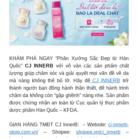
KHÁM PHÁ NGAY “Phân Xưởng Sắc Đẹp từ Hàn
Quốc”
CJ INNERB
với vô vàn các sản phẩm chất
lượng giúp chăm sóc và giải quyết mọi vấn đề về da
mà nàng không thể bỏ lỡ. Hãy để
CJ INNERB
trở
thành người bạn đồng hành thân thiết, để hành trình
chăm da không còn “gập ghềnh” nàng nhe. Sản phẩm
được chứng nhận an toàn từ Cục quản lý thực phẩm
dược phẩm Hàn Quốc – KFDA.
GIAN HÀNG TMĐT CJ InnerB: – Website:
cj-innerb-
store.com.vn/
– Shopee:
shopee.vn/cj_innerb
–