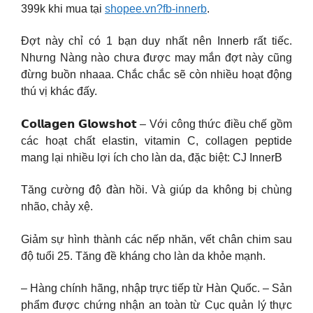
399k khi mua tại
shopee.vn?fb-innerb
.
Đợt này chỉ có 1 bạn duy nhất nên Innerb rất tiếc.
Nhưng Nàng nào chưa được may mắn đợt này cũng
đừng buồn nhaaa. Chắc chắc sẽ còn nhiều hoạt động
thú vị khác đấy.
𝗖𝗼𝗹𝗹𝗮𝗴𝗲𝗻 𝗚𝗹𝗼𝘄𝘀𝗵𝗼𝘁 – Với công thức điều chế gồm
các hoạt chất elastin, vitamin C, collagen peptide
mang lại nhiều lợi ích cho làn da, đặc biệt: CJ InnerB
Tăng cường độ đàn hồi. Và giúp da không bị chùng
nhão, chảy xệ.
Giảm sự hình thành các nếp nhăn, vết chân chim sau
độ tuổi 25. Tăng đề kháng cho làn da khỏe mạnh.
– Hàng chính hãng, nhập trực tiếp từ Hàn Quốc. – Sản
phẩm được chứng nhận an toàn từ Cục quản lý thực