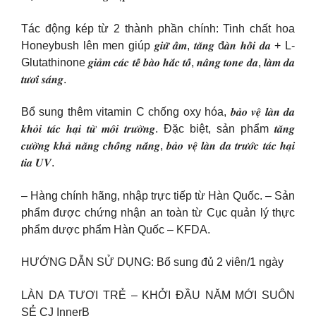
Tác động kép từ 2 thành phần chính: Tinh chất hoa
Honeybush lên men giúp 𝒈𝒊𝒖̛̃ 𝒂̂̉𝒎, 𝒕𝒂̆𝒏𝒈 đ𝒂̀𝒏 𝒉𝒐̂̀𝒊 𝒅𝒂 + L-
Glutathinone 𝒈𝒊𝒂̉𝒎 𝒄𝒂́𝒄 𝒕𝒆̂́ 𝒃𝒂̀𝒐 𝒉𝒂̆́𝒄 𝒕𝒐̂́, 𝒏𝒂̂𝒏𝒈 𝒕𝒐𝒏𝒆 𝒅𝒂, 𝒍𝒂̀𝒎 𝒅𝒂
𝒕𝒖̛𝒐̛𝒊 𝒔𝒂́𝒏𝒈.
Bổ sung thêm vitamin C chống oxy hóa, 𝒃𝒂̉𝒐 𝒗𝒆̣̂ 𝒍𝒂̀𝒏 𝒅𝒂
𝒌𝒉𝒐̉𝒊 𝒕𝒂́𝒄 𝒉𝒂̣𝒊 𝒕𝒖̛̀ 𝒎𝒐̂𝒊 𝒕𝒓𝒖̛𝒐̛̀𝒏𝒈. Đặc biệt, sản phẩm 𝒕𝒂̆𝒏𝒈
𝒄𝒖̛𝒐̛̀𝒏𝒈 𝒌𝒉𝒂̉ 𝒏𝒂̆𝒏𝒈 𝒄𝒉𝒐̂́𝒏𝒈 𝒏𝒂̆́𝒏𝒈, 𝒃𝒂̉𝒐 𝒗𝒆̣̂ 𝒍𝒂̀𝒏 𝒅𝒂 𝒕𝒓𝒖̛𝒐̛́𝒄 𝒕𝒂́𝒄 𝒉𝒂̣𝒊
𝒕𝒊𝒂 𝑼𝑽.
– Hàng chính hãng, nhập trực tiếp từ Hàn Quốc. – Sản
phẩm được chứng nhận an toàn từ Cục quản lý thực
phẩm dược phẩm Hàn Quốc – KFDA.
HƯỚNG DẪN SỬ DỤNG: Bổ sung đủ 2 viên/1 ngày
LÀN DA TƯƠI TRẺ – KHỞI ĐẦU NĂM MỚI SUÔN
SẺ CJ InnerB