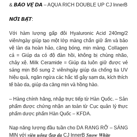
& 𝘽𝘼̉𝙊 𝙑𝙀̣̂ 𝘿𝘼 – AQUA RICH DOUBLE UP CJ InnerB
𝙉𝙊̂̉𝙄 𝘽𝘼̣̂𝙏:
Với hàm lượng gấp đôi Hyaluronic Acid 240mg/2
viên/ngày giúp tạo một lớp màng chắn giữ ẩm và bảo
vệ làn da hoàn hảo, căng bóng, mịn màng. Collagen
cá = Giúp da có độ đàn hồi, không bị chùng nhão,
chảy xệ. Milk Ceramide = Giúp da luôn giữ được vẻ
sáng mịn Bổ sung 2 viên/ngày giúp da chống tia UV
hiệu quả, ngăn ngừa các hắc tố gây sạm da, kích thích
tế bào da, giúp da căng mịn và hồng hào.
– Hàng chính hãng, nhập trực tiếp từ Hàn Quốc. – Sản
phẩm được chứng nhận an toàn từ Cục quản lý thực
phẩm dược phẩm Hàn Quốc – KFDA.
Nạp năng lượng đầu tuần cho DA RẠNG RỠ – SÁNG
MỊN với 𝒗𝒊𝒆̂𝒏 𝒖𝒐̂́𝒏𝒈 đ𝒆̣𝒑 𝒅𝒂 CJ InnerB 𝑺𝒏𝒐𝒘 𝑾𝒉𝒊𝒕𝒆