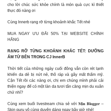
cho lời chúc sức khỏe chính là món quà cực kì thiết
thực đó nàng ơi
Cùng Innerb rạng rỡ từng khoảnh khắc Tết nhé
MUA NGAY ƯU ĐÃI 50% TẠI WEBSITE CHÍNH
HÃNG
RẠNG RỠ TỪNG KHOẢNH KHẮC TẾT: DƯỠNG
ẨM TỪ BÊN TRONG CJ InnerB
Thời tiết của những ngày cuối đông vẫn còn rét lạnh
khiến da dẻ bị nứt nẻ, thô ráp và gây mất thẩm mỹ.
Cận Tết rồi các nàng ơi, chị em chúng mình phải cải
thiện ngay để có một làn da tươi tắn căng mịn du xuân
chứ nhỉ?
Cùng xem buổi livestream chia sẻ với 𝐌𝐢̣𝐧 𝐁𝐥𝐨𝐠𝐠𝐞𝐫 –
Skin guru vô cùng duyên dáng ngay bây giờ nhé!