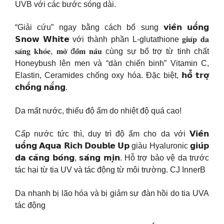
UVB với các bước sóng dài.
“Giải cứu” ngay bằng cách bổ sung 𝘃𝗶𝗲̂𝗻 𝘂𝗼̂́𝗻𝗴
𝗦𝗻𝗼𝘄 𝗪𝗵𝗶𝘁𝗲 với thành phần L-glutathione 𝐠𝐢𝐮́𝐩 𝐝𝐚
𝐬𝐚́𝐧𝐠 𝐤𝐡𝐨̉𝐞, 𝐦𝐨̛̀ đ𝐨̂́𝐦 𝐧𝐚̂𝐮 cùng sự bổ trợ từ tinh chất
Honeybush lên men và “dàn chiến binh” Vitamin C,
Elastin, Ceramides chống oxy hóa. Đặc biệt, 𝗵𝗼̂̃ 𝘁𝗿𝗼̛̣
𝗰𝗵𝗼̂́𝗻𝗴 𝗻𝗮̆́𝗻𝗴.
Da mất nước, thiếu độ ẩm do nhiệt độ quá cao!
Cấp nước tức thì, duy trì độ ẩm cho da với 𝗩𝗶𝗲̂𝗻
𝘂𝗼̂́𝗻𝗴 𝗔𝗾𝘂𝗮 𝗥𝗶𝗰𝗵 𝗗𝗼𝘂𝗯𝗹𝗲 𝗨𝗽 giàu Hyaluronic 𝗴𝗶𝘂́𝗽
𝗱𝗮 𝗰𝗮̆𝗻𝗴 𝗯𝗼́𝗻𝗴, 𝘀𝗮́𝗻𝗴 𝗺𝗶̣𝗻. Hỗ trợ bảo vệ da trước
tác hại từ tia UV và tác động từ môi trường. CJ InnerB
Da nhanh bị lão hóa và bị giảm sự đàn hồi do tia UVA
tác động