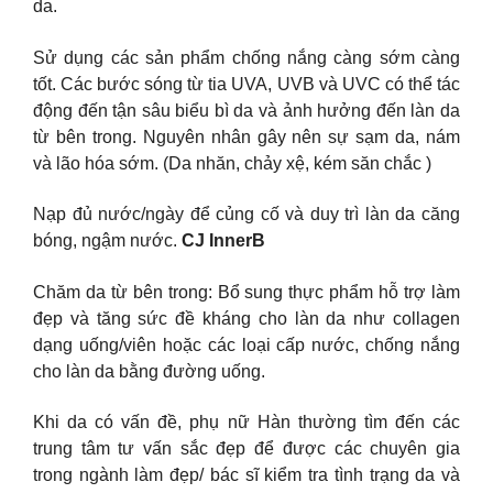
da.
Sử dụng các sản phẩm chống nắng càng sớm càng
tốt. Các bước sóng từ tia UVA, UVB và UVC có thể tác
động đến tận sâu biểu bì da và ảnh hưởng đến làn da
từ bên trong. Nguyên nhân gây nên sự sạm da, nám
và lão hóa sớm. (Da nhăn, chảy xệ, kém săn chắc )
Nạp đủ nước/ngày để củng cố và duy trì làn da căng
bóng, ngậm nước.
CJ InnerB
Chăm da từ bên trong: Bổ sung thực phẩm hỗ trợ làm
đẹp và tăng sức đề kháng cho làn da như collagen
dạng uống/viên hoặc các loại cấp nước, chống nắng
cho làn da bằng đường uống.
Khi da có vấn đề, phụ nữ Hàn thường tìm đến các
trung tâm tư vấn sắc đẹp để được các chuyên gia
trong ngành làm đẹp/ bác sĩ kiểm tra tình trạng da và