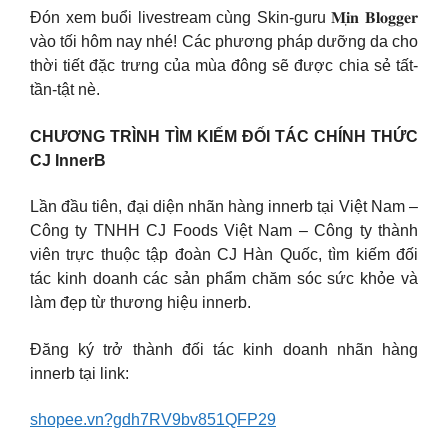
Đón xem buổi livestream cùng Skin-guru 𝐌𝐢̣𝐧 𝐁𝐥𝐨𝐠𝐠𝐞𝐫
vào tối hôm nay nhé! Các phương pháp dưỡng da cho
thời tiết đặc trưng của mùa đông sẽ được chia sẻ tất-
tần-tật nè.
CHƯƠNG TRÌNH TÌM KIẾM ĐỐI TÁC CHÍNH THỨC
CJ InnerB
Lần đầu tiên, đại diện nhãn hàng innerb tại Việt Nam –
Công ty TNHH CJ Foods Việt Nam – Công ty thành
viên trực thuộc tập đoàn CJ Hàn Quốc, tìm kiếm đối
tác kinh doanh các sản phẩm chăm sóc sức khỏe và
làm đẹp từ thương hiệu innerb.
Đăng ký trở thành đối tác kinh doanh nhãn hàng
innerb tại link:
shopee.vn?gdh7RV9bv851QFP29