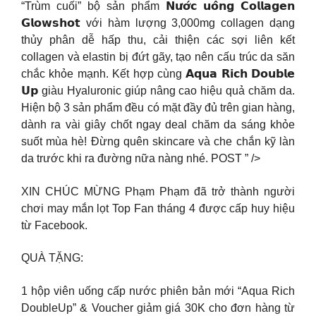
“Trùm cuối” bộ sản phẩm 𝗡𝘂̛𝗼̛́𝗰 𝘂𝗼̂́𝗻𝗴 𝗖𝗼𝗹𝗹𝗮𝗴𝗲𝗻
𝗚𝗹𝗼𝘄𝘀𝗵𝗼𝘁 với hàm lượng 3,000mg collagen dạng
thủy phân dễ hấp thu, cải thiện các sợi liên kết
collagen và elastin bị đứt gãy, tạo nên cấu trúc da săn
chắc khỏe mạnh. Kết hợp cùng 𝗔𝗾𝘂𝗮 𝗥𝗶𝗰𝗵 𝗗𝗼𝘂𝗯𝗹𝗲
𝗨𝗽 giàu Hyaluronic giúp nâng cao hiệu quả chăm da.
Hiện bộ 3 sản phẩm đều có mặt đầy đủ trên gian hàng,
dành ra vài giây chốt ngay deal chăm da sáng khỏe
suốt mùa hè! Đừng quên skincare và che chắn kỹ làn
da trước khi ra đường nữa nàng nhé. ️POST ” />
XIN CHÚC MỪNG Phạm Phạm đã trở thành người
chơi may mắn lọt Top Fan tháng 4 được cấp huy hiệu
từ Facebook.
QUÀ TẶNG:
1 hộp viên uống cấp nước phiên bản mới “Aqua Rich
DoubleUp” & Voucher giảm giá 30K cho đơn hàng từ