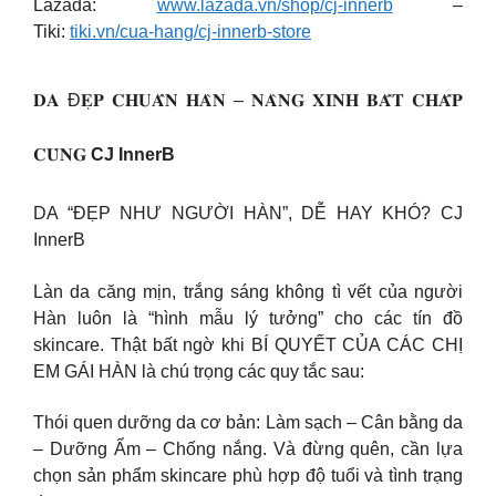
Lazada:
www.lazada.vn/shop/cj-innerb
–
Tiki:
tiki.vn/cua-hang/cj-innerb-store
𝐃𝐀 Đ𝐄̣𝐏 𝐂𝐇𝐔𝐀̂̉𝐍 𝐇𝐀̀𝐍 – 𝐍𝐀̀𝐍𝐆 𝐗𝐈𝐍𝐇 𝐁𝐀̂́𝐓 𝐂𝐇𝐀̂́𝐏
𝐂𝐔̀𝐍𝐆
CJ InnerB
DA “ĐẸP NHƯ NGƯỜI HÀN”, DỄ HAY KHÓ? CJ
InnerB
Làn da căng mịn, trắng sáng không tì vết của người
Hàn luôn là “hình mẫu lý tưởng” cho các tín đồ
skincare. Thật bất ngờ khi BÍ QUYẾT CỦA CÁC CHỊ
EM GÁI HÀN là chú trọng các quy tắc sau:
Thói quen dưỡng da cơ bản: Làm sạch – Cân bằng da
– Dưỡng Ẩm – Chống nắng. Và đừng quên, cần lựa
chọn sản phẩm skincare phù hợp độ tuổi và tình trạng