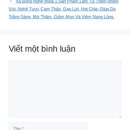
Xà Bông Nghệ Mela 1 Sản Phẩm Làm Từ Thiên Nhiên
Với: Nghệ Tươi, Cam Thảo, Gạo Lứt, Hạt Chia; Giúp Da
Trắng Sáng, Mờ Thâm, Giảm Mụn Và Viêm Nang Lông.
Viết một bình luận
Bình
luận
Tên