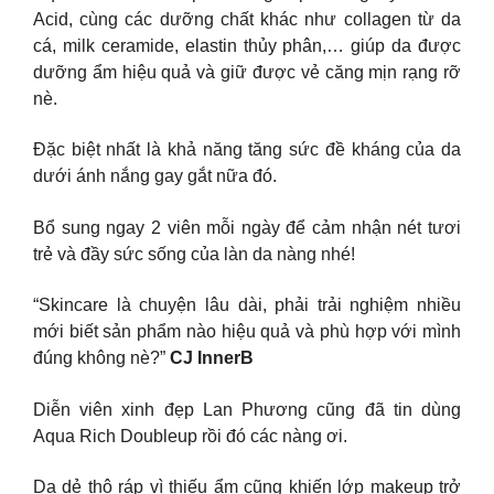
Acid, cùng các dưỡng chất khác như collagen từ da
cá, milk ceramide, elastin thủy phân,… giúp da được
dưỡng ẩm hiệu quả và giữ được vẻ căng mịn rạng rỡ
nè.
Đặc biệt nhất là khả năng tăng sức đề kháng của da
dưới ánh nắng gay gắt nữa đó.
Bổ sung ngay 2 viên mỗi ngày để cảm nhận nét tươi
trẻ và đầy sức sống của làn da nàng nhé!
“Skincare là chuyện lâu dài, phải trải nghiệm nhiều
mới biết sản phẩm nào hiệu quả và phù hợp với mình
đúng không nè?”
CJ InnerB
Diễn viên xinh đẹp Lan Phương cũng đã tin dùng
Aqua Rich Doubleup rồi đó các nàng ơi.
Da dẻ thô ráp vì thiếu ẩm cũng khiến lớp makeup trở