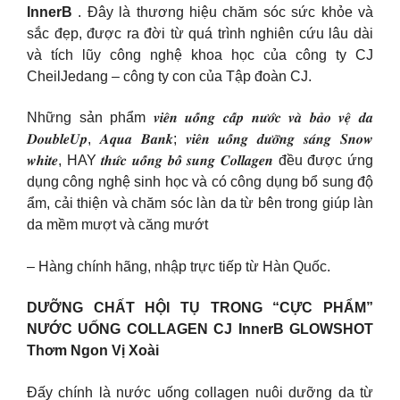
InnerB
. Đây là thương hiệu chăm sóc sức khỏe và
sắc đẹp, được ra đời từ quá trình nghiên cứu lâu dài
và tích lũy công nghệ khoa học của công ty CJ
CheilJedang – công ty con của Tập đoàn CJ.
Những sản phẩm 𝒗𝒊𝒆̂𝒏 𝒖𝒐̂́𝒏𝒈 𝒄𝒂̂́𝒑 𝒏𝒖̛𝒐̛́𝒄 𝒗𝒂̀ 𝒃𝒂̉𝒐 𝒗𝒆̣̂ 𝒅𝒂
𝑫𝒐𝒖𝒃𝒍𝒆𝑼𝒑, 𝑨𝒒𝒖𝒂 𝑩𝒂𝒏𝒌; 𝒗𝒊𝒆̂𝒏 𝒖𝒐̂́𝒏𝒈 𝒅𝒖̛𝒐̛̃𝒏𝒈 𝒔𝒂́𝒏𝒈 𝑺𝒏𝒐𝒘
𝒘𝒉𝒊𝒕𝒆, HAY 𝒕𝒉𝒖̛́𝒄 𝒖𝒐̂́𝒏𝒈 𝒃𝒐̂̉ 𝒔𝒖𝒏𝒈 𝑪𝒐𝒍𝒍𝒂𝒈𝒆𝒏 đều được ứng
dụng công nghệ sinh học và có công dụng bổ sung độ
ẩm, cải thiện và chăm sóc làn da từ bên trong giúp làn
da mềm mượt và căng mướt
– Hàng chính hãng, nhập trực tiếp từ Hàn Quốc.
DƯỠNG CHẤT HỘI TỤ TRONG “CỰC PHẨM”
NƯỚC UỐNG COLLAGEN CJ InnerB GLOWSHOT
Thơm Ngon Vị Xoài
Đấy chính là nước uống collagen nuôi dưỡng da từ