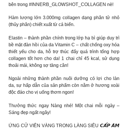
bên trong #INNERB_GLOWSHOT_COLLAGEN nè!
Hàm lượng lớn 3.000mg collagen dạng phân tử nhỏ
(thủy phân) chiết xuất từ cá biển.
Elastin – thành phần chính trong lớp hạ bì giúp duy trì
bề mặt đàn hồi của da Vitamin C – chất chống oxy hóa
thiết yếu cho da, hỗ trợ thúc đẩy quá trình tổng hợp
collagen tốt hơn cho da! 1 chai chỉ 45 kcal, sử dụng
thoải mái, không sợ tăng cân!
Ngoài những thành phần nuôi dưỡng có lợi cho làn
da, sự hấp dẫn của sản phẩm còn nằm ở hương xoài
độc đáo cho vị uống thơm ngon!
Thưởng thức ngay Nàng nhé! Một chai mỗi ngày –
Sáng đẹp ngất ngây!
ỨNG CỬ VIÊN VÀNG TRONG LÀNG SIÊU 𝘾𝘼̂́𝙋 𝘼̉𝙈