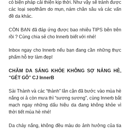
có biện pháp cải thiện kịp thời. Như vậy sẽ tránh được
các loại sẹo/thâm do mụn, nám chân sâu và các vấn
đề da khác.
CÒN BẠN đã đáp ứng được bao nhiêu TIPS bên trên
rồi ? Cùng chia sẻ cho Innerb biết với nhé!
Inbox ngay cho Innerb nếu bạn đang cần những thực
phẩm hỗ trợ làm đẹp!
CHĂM DA SÁNG KHỎE KHÔNG SỢ NẮNG HÈ,
“GÉT GÔ” CJ InnerB
Sài Thành và các “thành” lân cận đã bước vào mùa hè
nắng oi ả còn mưa thì “sương sương”, cùng Innerb bắt
mạch ngay những dấu hiệu da đang không khỏe vì
thời tiết mùa hè nhé!
Da cháy nắng, không đều màu do ảnh hưởng của tia