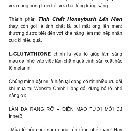
vừa căng bóng tươi trẻ, vừa bật tông trắng sáng.
Thành phần 𝙏𝙞𝙣𝙝 𝘾𝙝𝙖̂́𝙩 𝙃𝙤𝙣𝙚𝙮𝙗𝙪𝙨𝙝 𝙇𝙚̂𝙣 𝙈𝙚𝙣
(hay còn gọi là tinh chất lá bụi mật ong lên men)
thường được biết đến với khả năng làm mờ nếp nhăn
cực kì hiệu quả.
𝗟-𝗚𝗟𝗨𝗧𝗔𝗧𝗛𝗜𝗢𝗡𝗘 chính là yếu tố giúp làm sáng
màu da, nhờ vào việc làm chậm quá trình sản xuất hắc
tố melanin.
Chúng mình bật mí là hiện tại đang có rất nhiều ưu đãi
khi mua tại Website Chính Hãng đó, đừng bỏ lỡ nhé
nàng ơi:
LÀN DA RẠNG RỠ – DIỆN MẠO TƯƠI MỚI CJ
InnerB
️ Mùa lễ hội cuối năm đang rộn ràng ghé thăm! Hãy