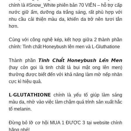
chính là #Snow_White phiên bản 70 VIÊN – hỗ trợ cấp
nước giữ ẩm, dưỡng da trắng sáng, rất phù hợp với
nhu cầu cải thiện màu da, khiến da trở nên tươi tắn
hơn.
Cùng với công nghệ kép, kết hợp giữa 2 thành phần
chính: Tinh chất Honeybush lên men và L-Gluthatione
Thành phần 𝙏𝙞𝙣𝙝 𝘾𝙝𝙖̂́𝙩 𝙃𝙤𝙣𝙚𝙮𝙗𝙪𝙨𝙝 𝙇𝙚̂𝙣 𝙈𝙚𝙣
(hay còn gọi là tinh chất lá bụi mật ong lên men)
thường được biết đến với khả năng làm mờ nếp nhăn
cực kì hiệu quả.
𝗟-𝗚𝗟𝗨𝗧𝗔𝗧𝗛𝗜𝗢𝗡𝗘 chính là yếu tố giúp làm sáng
màu da, nhờ vào việc làm chậm quá trình sản xuất hắc
tố melanin.
Đừng bỏ lỡ cơ hội MUA 1 ĐƯỢC 3 tại website chính
hãng nhé!