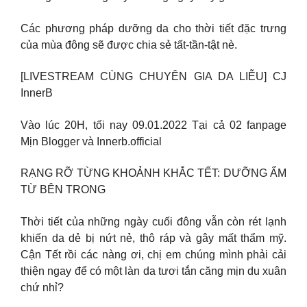
Các phương pháp dưỡng da cho thời tiết đặc trưng
của mùa đông sẽ được chia sẻ tất-tần-tật nè.
[LIVESTREAM CÙNG CHUYÊN GIA DA LIỄU] CJ
InnerB
Vào lúc 20H, tối nay 09.01.2022 Tại cả 02 fanpage
Mịn Blogger và Innerb.official
RẠNG RỠ TỪNG KHOẢNH KHẮC TẾT: DƯỠNG ẨM
TỪ BÊN TRONG
Thời tiết của những ngày cuối đông vẫn còn rét lạnh
khiến da dẻ bị nứt nẻ, thô ráp và gây mất thẩm mỹ.
Cận Tết rồi các nàng ơi, chị em chúng mình phải cải
thiện ngay để có một làn da tươi tắn căng mịn du xuân
chứ nhỉ?