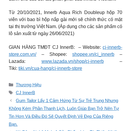
Từ 20/10/2021, Innerb Aqua Rich Doubleup hộp 70
viên với bao bì hộp nắp gài mới sẽ chính thức có mặt
tại thị trường Việt Nam. (Áp dụng cho các sản phẩm có
lô sản xuất từ ngày 26/06/2021)
GIAN HÀNG TMĐT CJ InnerB: – Website:
cj-innerb-
store.com.vn/
– Shopee:
shopee.vn/cj_innerb
–
Lazada:
www.lazada.vn/shop/cj-innerb
–
Tiki:
tiki.vn/cua-hang/cj-innerb-store
Danh
Thương Hiệu
mục
Thẻ
CJ InnerB
Gum Tailor Lấy 1 Cảm Hứng Từ Sự Trẻ Trung Nhưng
Không Kém Phần Thanh Lịch, Luôn Giúp Bạn Trở Nên Tự
Tin Hơn Và Điều Đó Sẽ Quyết Định Vẻ Đẹp Của Riêng
Bạn.