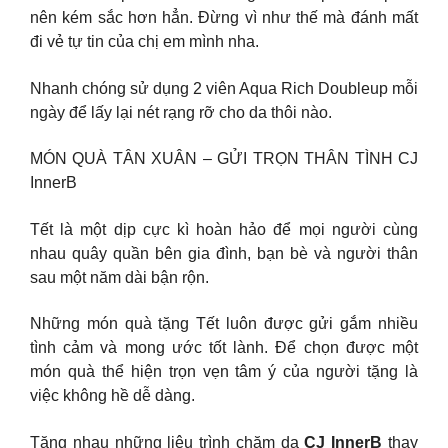
nên kém sắc hơn hẳn. Đừng vì như thế mà đánh mất
đi vẻ tự tin của chị em mình nha.
Nhanh chóng sử dụng 2 viên Aqua Rich Doubleup mỗi
ngày để lấy lại nét rạng rỡ cho da thôi nào.
MÓN QUÀ TÂN XUÂN – GỬI TRỌN THÂN TÌNH CJ
InnerB
Tết là một dịp cực kì hoàn hảo để mọi người cùng
nhau quây quần bên gia đình, bạn bè và người thân
sau một năm dài bận rộn.
Những món quà tặng Tết luôn được gửi gắm nhiều
tình cảm và mong ước tốt lành. Để chọn được một
món quà thể hiện trọn vẹn tâm ý của người tặng là
việc không hề dễ dàng.
Tặng nhau những liệu trình chăm da
CJ InnerB
thay