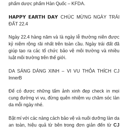
phẩm dược phẩm Hàn Quốc – KFDA.
𝗛𝗔𝗣𝗣𝗬 𝗘𝗔𝗥𝗧𝗛 𝗗𝗔𝗬 CHÚC MỪNG NGÀY TRÁI
ĐẤT 22.4
Ngày 22.4 hàng năm và là ngày lễ thường niên được
kỷ niệm rộng rãi nhất trên toàn cầu. Ngày trái đất đã
giúp tạo ra các tổ chức bảo vệ môi trường và nhiều
luật môi trường trên thế giới.
DA SÁNG DÁNG XINH – VI VU THỎA THÍCH CJ
InnerB
Để có được những tấm ảnh xinh đẹp check in mọi
cung đường vi vu, đừng quên nhiệm vụ chăm sóc làn
da mỗi ngày nhé.
Bật mí với các nàng cách bảo vệ và nuôi dưỡng làn da
an toàn, hiệu quả từ bên trong đơn giản đến từ
CJ