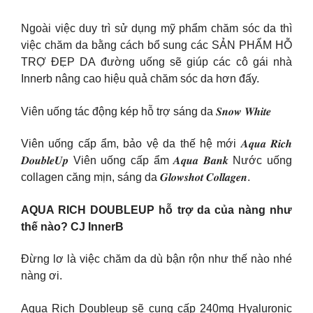
Ngoài việc duy trì sử dụng mỹ phẩm chăm sóc da thì
việc chăm da bằng cách bổ sung các SẢN PHẨM HỖ
TRỢ ĐẸP DA đường uống sẽ giúp các cô gái nhà
Innerb nâng cao hiệu quả chăm sóc da hơn đấy.
Viên uống tác động kép hỗ trợ sáng da 𝑺𝒏𝒐𝒘 𝑾𝒉𝒊𝒕𝒆
Viên uống cấp ẩm, bảo vệ da thế hệ mới 𝑨𝒒𝒖𝒂 𝑹𝒊𝒄𝒉
𝑫𝒐𝒖𝒃𝒍𝒆𝑼𝒑 Viên uống cấp ẩm 𝑨𝒒𝒖𝒂 𝑩𝒂𝒏𝒌 Nước uống
collagen căng mịn, sáng da 𝑮𝒍𝒐𝒘𝒔𝒉𝒐𝒕 𝑪𝒐𝒍𝒍𝒂𝒈𝒆𝒏.
AQUA RICH DOUBLEUP hỗ trợ da của nàng như
thế nào? CJ InnerB
Đừng lơ là việc chăm da dù bận rộn như thế nào nhé
nàng ơi.
Aqua Rich Doubleup sẽ cung cấp 240mg Hyaluronic