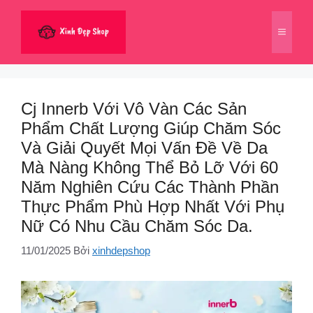
Chuyển
đến
Menu
nội
dung
Cj Innerb Với Vô Vàn Các Sản
Phẩm Chất Lượng Giúp Chăm Sóc
Và Giải Quyết Mọi Vấn Đề Về Da
Mà Nàng Không Thể Bỏ Lỡ Với 60
Năm Nghiên Cứu Các Thành Phần
Thực Phẩm Phù Hợp Nhất Với Phụ
Nữ Có Nhu Cầu Chăm Sóc Da.
11/01/2025
Bởi
xinhdepshop