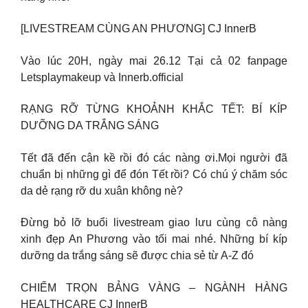
[LIVESTREAM CÙNG AN PHƯƠNG] CJ InnerB
Vào lúc 20H, ngày mai 26.12 Tại cả 02 fanpage
Letsplaymakeup và Innerb.official
RẠNG RỠ TỪNG KHOẢNH KHẮC TẾT: BÍ KÍP
DƯỠNG DA TRẮNG SÁNG
Tết đã đến cận kề rồi đó các nàng ơi.Mọi người đã
chuẩn bị những gì để đón Tết rồi? Có chú ý chăm sóc
da dẻ rạng rỡ du xuân không nè?
Đừng bỏ lỡ buổi livestream giao lưu cùng cô nàng
xinh đẹp An Phương vào tối mai nhé. Những bí kíp
dưỡng da trắng sáng sẽ được chia sẻ từ A-Z đó
CHIẾM TRỌN BẢNG VÀNG – NGÀNH HÀNG
HEALTHCARE CJ InnerB