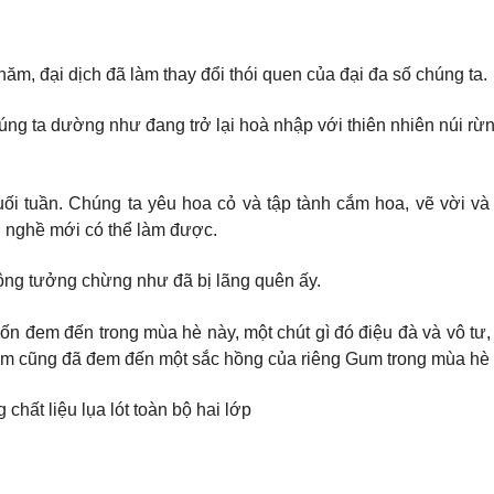
m, đại dịch đã làm thay đổi thói quen của đại đa số chúng ta.
ng ta dường như đang trở lại hoà nhập với thiên nhiên núi rừng
ối tuần. Chúng ta yêu hoa cỏ và tập tành cắm hoa, vẽ vời và
 nghề mới có thể làm được.
động tưởng chừng như đã bị lãng quên ấy.
c mà Gum muốn đem đến trong mùa hè này, một chút gì đó điệu đà và v
Gum cũng đã đem đến một sắc hồng của riêng Gum trong mùa hè
chất liệu lụa lót toàn bộ hai lớp