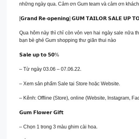
những ngày qua. Cảm ơn Gum team và cảm ơn khách h
[𝗚𝗿𝗮𝗻𝗱 𝗥𝗲-𝗼𝗽𝗲𝗻𝗶𝗻𝗴] 𝗚𝗨𝗠 𝗧𝗔𝗜𝗟𝗢𝗥 𝗦𝗔𝗟𝗘 𝗨𝗣 𝗧
Qua hôm này thì chỉ còn vỏn vẹn hai ngày sale nữa th
bạn bè ghé Gum shopping thư giãn thui nào
𝗦𝗮𝗹𝗲 𝘂𝗽 𝘁𝗼 𝟱𝟬%
– Từ ngày 03.06 – 07.06.22.
– Xem sản phẩm Sale tại Store hoặc Website.
– Kênh: Offline (Store), online (Website, Instagram, F
𝗚𝘂𝗺 𝗙𝗹𝗼𝘄𝗲𝗿 𝗚𝗶𝗳𝘁
– Chọn 1 trong 3 màu ghim cài hoa.