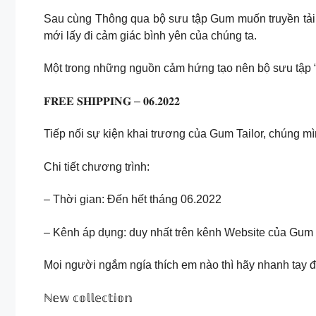
Sau cùng Thông qua bộ sưu tập Gum muốn truyền tải r
mới lấy đi cảm giác bình yên của chúng ta.
Một trong những nguồn cảm hứng tạo nên bộ sưu tập “M
𝐅𝐑𝐄𝐄 𝐒𝐇𝐈𝐏𝐏𝐈𝐍𝐆 – 𝟎𝟔.𝟐𝟎𝟐𝟐
Tiếp nối sự kiện khai trương của Gum Tailor, chúng 
Chi tiết chương trình:
– Thời gian: Đến hết tháng 06.2022
– Kênh áp dụng: duy nhất trên kênh Website của Gum
Mọi người ngắm ngía thích em nào thì hãy nhanh tay đ
ℕ𝕖𝕨 𝕔𝕠𝕝𝕝𝕖𝕔𝕥𝕚𝕠𝕟