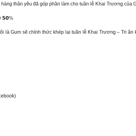
àng thân yêu đã góp phần làm cho tuần lễ Khai Trương của G
𝗢 𝟱𝟬%
ôi là Gum sẽ chính thức khép lại tuần lễ Khai Trương – Tri ân
acebook)