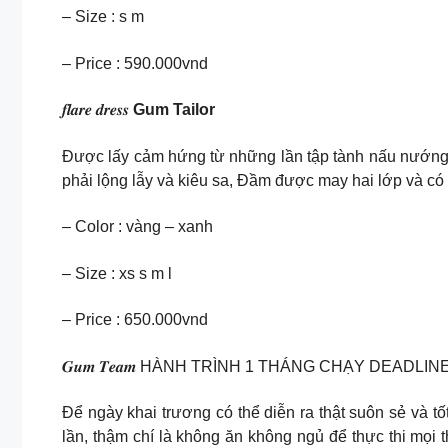
– Size : s m
– Price : 590.000vnd
𝒇𝒍𝒂𝒓𝒆 𝒅𝒓𝒆𝒔𝒔
Gum Tailor
Được lấy cảm hứng từ những lần tập tành nấu nướng vì khô
phải lộng lẫy và kiêu sa, Đầm được may hai lớp và có
– Color : vàng – xanh
– Size : xs s m l
– Price : 650.000vnd
𝑮𝒖𝒎 𝑻𝒆𝒂𝒎 HÀNH TRÌNH 1 THÁNG CHẠY DEADLIN
Để ngày khai trương có thể diễn ra thật suôn sẻ và t
lần, thậm chí là không ăn không ngủ để thực thi mọi