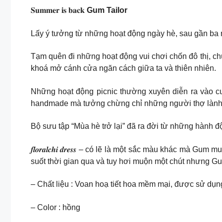
𝐒𝐮𝐦𝐦𝐞𝐫 𝐢𝐬 𝐛𝐚𝐜𝐤
Gum Tailor
Lấy ý tưởng từ những hoạt động ngày hè, sau gần ba nă
Tạm quên đi những hoạt động vui chơi chốn đô thị, chú
khoá mở cánh cửa ngăn cách giữa ta và thiên nhiên.
Những hoạt động picnic thường xuyên diễn ra vào cu
handmade mà tưởng chừng chỉ những người thợ lành
Bộ sưu tập “Mùa hè trở lại” đã ra đời từ những hành 
𝒇𝒍𝒐𝒓𝒂𝒍𝒄𝒉𝒊 𝒅𝒓𝒆𝒔𝒔 – có lẽ là một sắc màu khá
suốt thời gian qua và tuy hơi muộn một chút nhưng 
– Chất liệu : Voan hoạ tiết hoa mềm mại, được sử dụng 
– Color : hồng