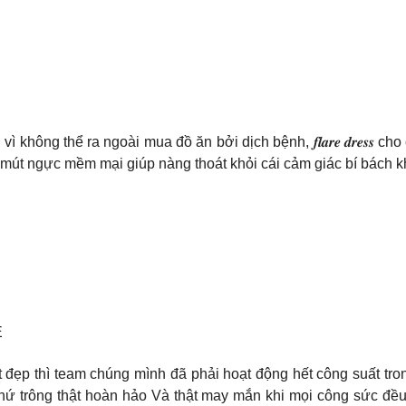
ng thể ra ngoài mua đồ ăn bởi dịch bệnh, 𝒇𝒍𝒂𝒓𝒆 𝒅𝒓𝒆𝒔𝒔 c
 mút ngực mềm mại giúp nàng thoát khỏi cái cảm giác bí bách k
E
ốt đẹp thì team chúng mình đã phải hoạt động hết công suất tro
 thứ trông thật hoàn hảo Và thật may mắn khi mọi công sức đ