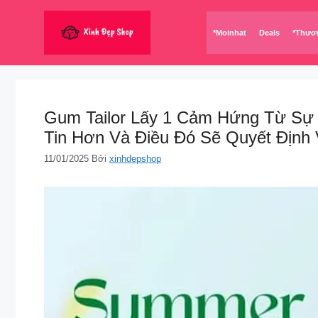
Chuyển
đến
*Moinhat
Deals
*Thươ
nội
dung
Gum Tailor Lấy 1 Cảm Hứng Từ Sự 
Tin Hơn Và Điều Đó Sẽ Quyết Định
11/01/2025
Bởi
xinhdepshop