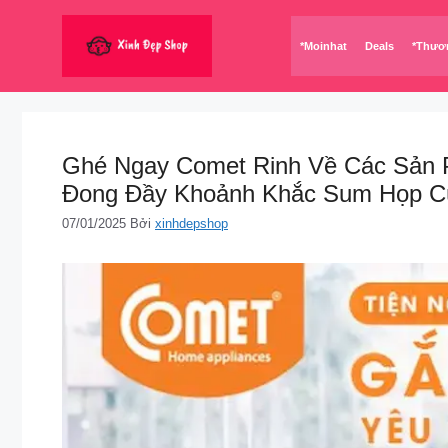
Chuyển
đến
*Moinhat
Deals
*Thươ
nội
dung
Ghé Ngay Comet Rinh Về Các Sản P
Đong Đầy Khoảnh Khắc Sum Họp Cù
07/01/2025
Bởi
xinhdepshop