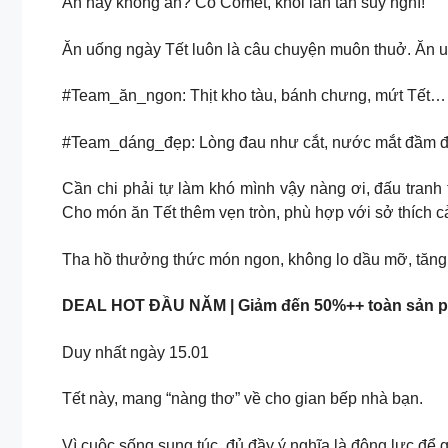
Ăn hay không ăn? Có Comet, khỏi lăn tăn suy nghĩ!
Ăn uống ngày Tết luôn là câu chuyện muôn thuở. Ăn u
#Team_ăn_ngon: Thịt kho tàu, bánh chưng, mứt Tết… s
#Team_dáng_đẹp: Lòng đau như cắt, nước mắt đầm đìa k
Cần chi phải tự làm khó mình vậy nàng ơi, đấu tran
Cho món ăn Tết thêm vẹn tròn, phù hợp với sở thích c
Tha hồ thưởng thức món ngon, không lo dầu mỡ, tăng 
DEAL HOT ĐẦU NĂM | Giảm đến 50%++ toàn sản 
Duy nhất ngày 15.01
Tết này, mang “nàng thơ” về cho gian bếp nhà bạn.
Vì cuộc sống sung túc, đủ đầy ý nghĩa là động lực để 