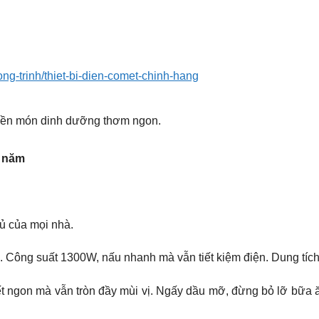
uong-trinh/thiet-bi-dien-comet-chinh-hang
iền món dinh dưỡng thơm ngon.
i năm
hủ của mọi nhà.
 Công suất 1300W, nấu nhanh mà vẫn tiết kiệm điện. Dung tích l
gon mà vẫn tròn đầy mùi vị. Ngấy dầu mỡ, đừng bỏ lỡ bữa ăn 