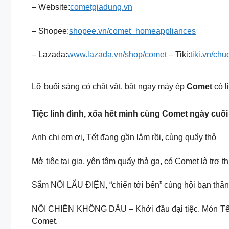
– Website:
cometgiadung.vn
– Shopee:
shopee.vn/comet_homeappliances
– Lazada:
www.lazada.vn/shop/comet
– Tiki:
tiki.vn/ch
Lỡ buổi sáng có chật vật, bật ngay máy ép
Comet
có l
Tiệc linh đình, xõa hết mình cùng Comet ngày cuố
Anh chị em ơi, Tết đang gần lắm rồi, cùng quẩy thô
Mở tiệc tại gia, yên tâm quẩy thả ga, có Comet là trợ t
Sắm NỒI LẨU ĐIỆN, “chiến tới bến” cùng hội bạn thân.
NỒI CHIÊN KHÔNG DẦU – Khởi đầu đại tiệc. Món Tết n
Comet.