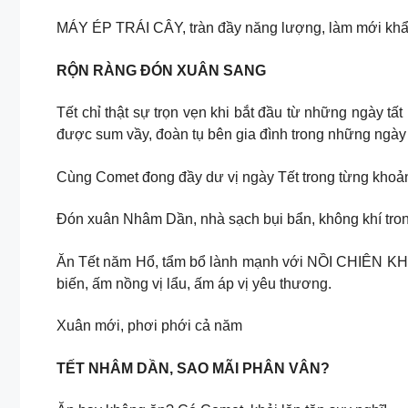
MÁY ÉP TRÁI CÂY, tràn đầy năng lượng, làm mới khẩu
RỘN RÀNG ĐÓN XUÂN SANG
Tết chỉ thật sự trọn vẹn khi bắt đầu từ những ngày t
được sum vầy, đoàn tụ bên gia đình trong những ngày
Cùng Comet đong đầy dư vị ngày Tết trong từng khoảnh
️Đón xuân Nhâm Dần, nhà sạch bụi bẩn, không khí tr
️Ăn Tết năm Hổ, tẩm bổ lành mạnh với NỒI CHIÊN KH
biến, ấm nồng vị lẩu, ấm áp vị yêu thương.
Xuân mới, phơi phới cả năm
TẾT NHÂM DẦN, SAO MÃI PHÂN VÂN?