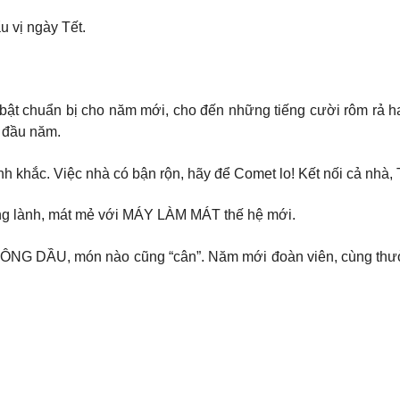
 vị ngày Tết.
ất bật chuẩn bị cho năm mới, cho đến những tiếng cười rôm rả h
 đầu năm.
 khắc. Việc nhà có bận rộn, hãy để Comet lo! Kết nối cả nhà, T
ong lành, mát mẻ với MÁY LÀM MÁT thế hệ mới.
ÔNG DẦU, món nào cũng “cân”. ️Năm mới đoàn viên, cùng thư