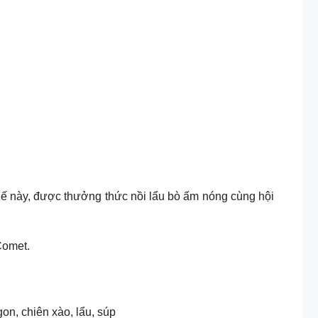
 thế này, được thưởng thức nồi lẩu bò ấm nóng cùng hội
Comet.
on, chiên xào, lẩu, súp