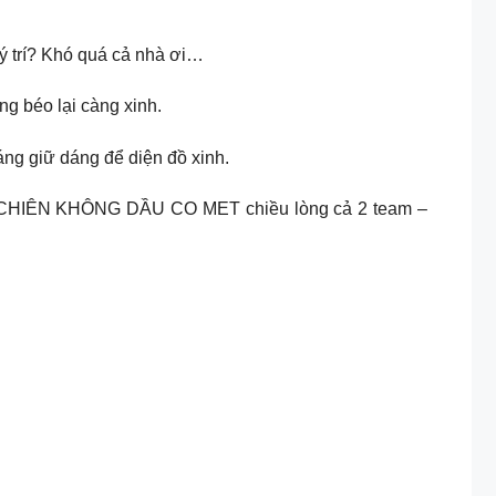
ý trí? Khó quá cả nhà ơi…
g béo lại càng xinh.
áng giữ dáng để diện đồ xinh.
! NỒI CHIÊN KHÔNG DẦU CO MET chiều lòng cả 2 team –