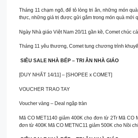
Tháng 11 chạm ngõ, để tỏ lòng tri ân, những món quà g
thực, những giá trị được gửi gắm trong món quà mới q
Ngày Nhà giáo Việt Nam 20/11 gần kề, Comet chúc các t
Tháng 11 yêu thương, Comet tung chương trình khuyến
️ SIÊU SALE NHÀ BẾP – TRI ÂN NHÀ GIÁO ️
[DUY NHẤT 14/11] – [SHOPEE x COMET]
VOUCHER TRAO TAY
Voucher vàng – Deal ngập tràn
Mã CO MET1140 giảm 400K cho đơn từ 2Tr Mã CO 
đơn từ 400K Mã CO METNC11 giảm 500K cho Nồi c