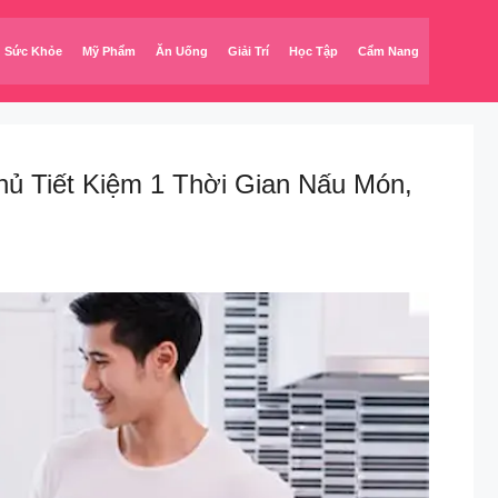
Sức Khỏe
Mỹ Phẩm
Ăn Uống
Giải Trí
Học Tập
Cẩm Nang
ủ Tiết Kiệm 1 Thời Gian Nấu Món,