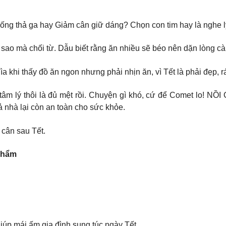
ống thả ga hay Giảm cân giữ dáng? Chọn con tim hay là nghe l
ao mà chối từ. Dẫu biết rằng ăn nhiều sẽ béo nên dặn lòng càn
hi thấy đồ ăn ngon nhưng phải nhịn ăn, vì Tết là phải đẹp, r
h tâm lý thôi là đủ mệt rồi. Chuyện gì khó, cứ để Comet lo
ả nhà lại còn an toàn cho sức khỏe.
cân sau Tết.
phẩm
giúp mái ấm gia đình sung túc ngày Tết.