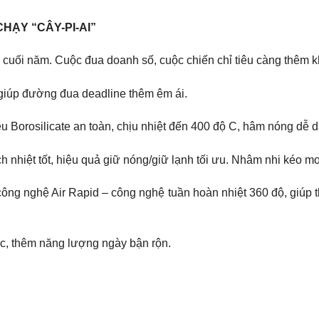
HẠY “CÂY-PI-AI”
 cuối năm. Cuộc đua doanh số, cuộc chiến chỉ tiêu càng thêm kh
i giúp đường đua deadline thêm êm ái.
ệu Borosilicate an toàn, chịu nhiệt đến 400 độ C, hâm nóng dễ 
 nhiệt tốt, hiệu quả giữ nóng/giữ lạnh tối ưu. Nhâm nhi kéo mo
ng nghệ Air Rapid – công nghệ tuần hoàn nhiệt 360 độ, giúp t
c, thêm năng lượng ngày bận rộn.