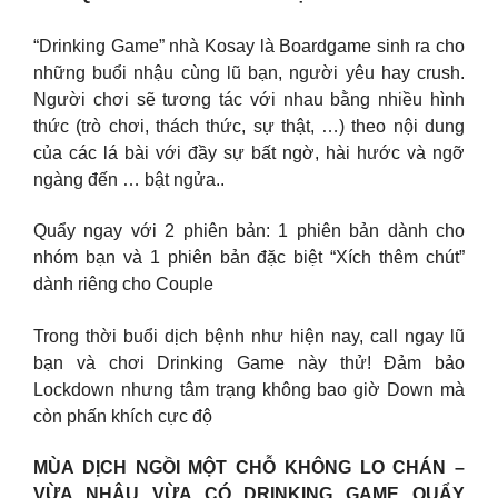
“Drinking Game” nhà Kosay là Boardgame sinh ra cho
những buổi nhậu cùng lũ bạn, người yêu hay crush.
Người chơi sẽ tương tác với nhau bằng nhiều hình
thức (trò chơi, thách thức, sự thật, …) theo nội dung
của các lá bài với đầy sự bất ngờ, hài hước và ngỡ
ngàng đến … bật ngửa..
Quẩy ngay với 2 phiên bản: 1 phiên bản dành cho
nhóm bạn và 1 phiên bản đặc biệt “Xích thêm chút”
dành riêng cho Couple
Trong thời buổi dịch bệnh như hiện nay, call ngay lũ
bạn và chơi Drinking Game này thử! Đảm bảo
Lockdown nhưng tâm trạng không bao giờ Down mà
còn phấn khích cực độ
MÙA DỊCH NGỒI MỘT CHỖ KHÔNG LO CHÁN –
VỪA NHẬU VỪA CÓ DRINKING GAME QUẨY