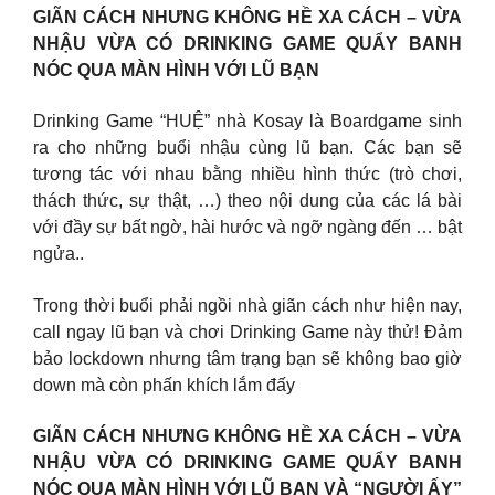
GIÃN CÁCH NHƯNG KHÔNG HỀ XA CÁCH – VỪA
NHẬU VỪA CÓ DRINKING GAME QUẨY BANH
NÓC QUA MÀN HÌNH VỚI LŨ BẠN
Drinking Game “HUỆ” nhà Kosay là Boardgame sinh
ra cho những buổi nhậu cùng lũ bạn. Các bạn sẽ
tương tác với nhau bằng nhiều hình thức (trò chơi,
thách thức, sự thật, …) theo nội dung của các lá bài
với đầy sự bất ngờ, hài hước và ngỡ ngàng đến … bật
ngửa..
Trong thời buổi phải ngồi nhà giãn cách như hiện nay,
call ngay lũ bạn và chơi Drinking Game này thử! Đảm
bảo lockdown nhưng tâm trạng bạn sẽ không bao giờ
down mà còn phấn khích lắm đấy
GIÃN CÁCH NHƯNG KHÔNG HỀ XA CÁCH – VỪA
NHẬU VỪA CÓ DRINKING GAME QUẨY BANH
NÓC QUA MÀN HÌNH VỚI LŨ BẠN VÀ “NGƯỜI ẤY”