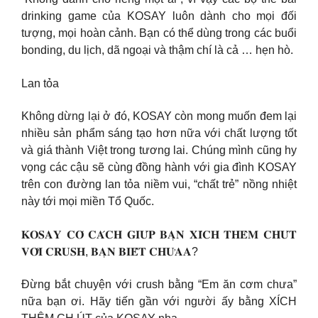
drinking game của KOSAY luôn dành cho mọi đối
tượng, mọi hoàn cảnh. Bạn có thể dùng trong các buổi
bonding, du lịch, dã ngoại và thậm chí là cả … hẹn hò.
Lan tỏa
Không dừng lại ở đó, KOSAY còn mong muốn đem lại
nhiều sản phẩm sáng tạo hơn nữa với chất lượng tốt
và giá thành Việt trong tương lai. Chúng mình cũng hy
vọng các cậu sẽ cùng đồng hành với gia đình KOSAY
trên con đường lan tỏa niềm vui, “chất trẻ” nồng nhiệt
này tới mọi miền Tổ Quốc.
𝐊𝐎𝐒𝐀𝐘 𝐂𝐎́ 𝐂𝐀́𝐂𝐇 𝐆𝐈𝐔́𝐏 𝐁𝐀̣𝐍 𝐗𝐈́𝐂𝐇 𝐓𝐇𝐄̂𝐌 𝐂𝐇𝐔́𝐓
𝐕𝐎̛́𝐈 𝐂𝐑𝐔𝐒𝐇, 𝐁𝐀̣𝐍 𝐁𝐈𝐄̂́𝐓 𝐂𝐇𝐔̛𝐀𝐀?
Đừng bắt chuyện với crush bằng “Em ăn cơm chưa”
nữa bạn ơi. Hãy tiến gần với người ấy bằng XÍCH