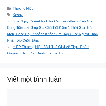
Danh
Thương Hiệu
mục
Thẻ
Kosay
Ghé Ngay Comet Rinh Về Các Sản Phẩm Điện Gia
Dụng Tiện Lợi, Giúp Gia Chủ Tiết Kiệm 1 Thời Gian Nấu
Món, Đong Đầy Khoảnh Khắc Sum Họp Cùng Người Thân
Nhân Dịp Cuối Năm.
HiPP Thương Hiệu Số 1 Thế Giới Về Thực Phẩm
Organic (Hữu Cơ) Dành Cho Trẻ Em.
Viết một bình luận
Bình
luận