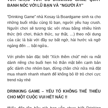
BANH NÓC VỚI LŨ BẠN VÀ “NGƯỜI ẤY”
“Drinking Game” nhà Kosay là Boardgame sinh ra cho
những buổi nhậu cùng lũ bạn, người yêu hay crush.
Người chơi sẽ tương tác với nhau bằng nhiều hình
thức (trò chơi, thách thức, sự thật, …) theo nội dung
của các lá bài với đầy sự bất ngờ, hài hước và ngỡ
ngàng đến … bật ngửa..
Với phiên bản đặc biệt “Xích thêm chút” mới ra mắt
dành riêng cho buổi hẹn hò thân mật bên cạnh bản
gốc dành cho nhóm bạn, đừng chần chừ nữa mà đặt
mua nhanh nhanh nhanh để không bỏ lỡ trò chơi cực
trend này nhé
DRINKING GAME – YẾU TỐ KHÔNG THỂ THIẾU
CHO MỘT CUỘC VUI HẾT NẤC !!