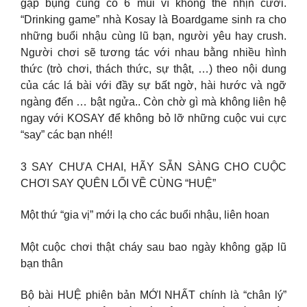
gập bụng cũng có 6 múi vì không thể nhịn cười.
“Drinking game” nhà Kosay là Boardgame sinh ra cho
những buổi nhậu cùng lũ bạn, người yêu hay crush.
Người chơi sẽ tương tác với nhau bằng nhiều hình
thức (trò chơi, thách thức, sự thật, …) theo nội dung
của các lá bài với đầy sự bất ngờ, hài hước và ngỡ
ngàng đến … bật ngửa.. Còn chờ gì mà không liên hệ
ngay với KOSAY để không bỏ lỡ những cuộc vui cực
“say” các bạn nhé!!
3 SAY CHƯA CHAI, HÃY SẴN SÀNG CHO CUỘC
CHƠI SAY QUÊN LỐI VỀ CÙNG “HUỆ”
Một thứ “gia vị” mới lạ cho các buổi nhậu, liên hoan
Một cuộc chơi thật cháy sau bao ngày không gặp lũ
bạn thân
Bộ bài HUỆ phiên bản MỚI NHẤT chính là “chân lý”