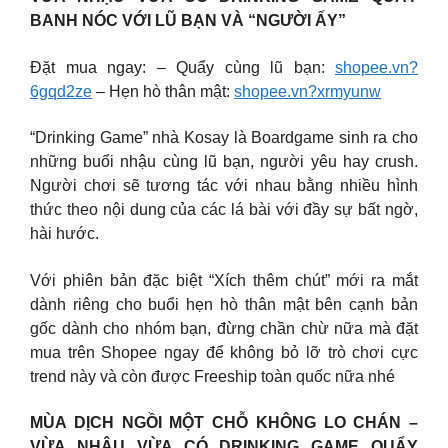
BANH NÓC VỚI LŨ BẠN VÀ “NGƯỜI ẤY”
Đặt mua ngay: – Quẩy cùng lũ bạn:
shopee.vn?
6gqd2ze
– Hẹn hò thân mật:
shopee.vn?xrmyunw
“Drinking Game” nhà Kosay là Boardgame sinh ra cho
những buổi nhậu cùng lũ bạn, người yêu hay crush.
Người chơi sẽ tương tác với nhau bằng nhiều hình
thức theo nội dung của các lá bài với đầy sự bất ngờ,
hài hước.
Với phiên bản đặc biệt “Xích thêm chút” mới ra mắt
dành riêng cho buổi hẹn hò thân mật bên cạnh bản
gốc dành cho nhóm bạn, đừng chần chừ nữa mà đặt
mua trên Shopee ngay để không bỏ lỡ trò chơi cực
trend này và còn được Freeship toàn quốc nữa nhé
MÙA DỊCH NGỒI MỘT CHỖ KHÔNG LO CHÁN –
VỪA NHẬU VỪA CÓ DRINKING GAME QUẨY