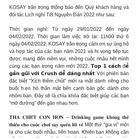
KOSAY trân trọng thông báo đến Quý khách hàng và
đối tác Lịch nghỉ Tết Nguyên Đán 2022 như sau:
Thời gian nghỉ: Từ ngày 29/01/2022 đến ngày
04/02/2022. Thời gian làm việc trở lại: 11h00 thứ 6
ngày 04/02/2022. KOSAY trân trọng cám ơn sự ủng hộ
và hợp tác của các bạn năm 2021 và hi vọng tiếp tục
được mang đến niềm vui, những cuộc nhậu hết mình
cùng các bạn trong năm mới 2022. 𝗧𝗼𝗽 𝟭 𝗰𝗮́𝗰𝗵 đ𝗲̂̉
𝗴𝗮̂̀𝗻 𝗴𝘂̃𝗶 𝘃𝗼̛́𝗶 𝗖𝗿𝘂𝘀𝗵 𝗱𝗲̂̃ 𝗱𝗮̀𝗻𝗴 𝗻𝗵𝗮̂́𝘁 Với phiên bản
đặc biệt “Xích thêm chút” mới ra mắt dành riêng cho
buổi h.ẹn hò thân mật bên cạnh bản gốc dành cho
nhóm bạn. Đây sẽ là chìa khóa đặc biệt giúp các bạn
“mở đường” đến gần nhau hơn.
𝐓𝐇𝐀̀ 𝐂𝐇𝐄̂́𝐓 𝐂𝐎̀𝐍 𝐇𝐎̛𝐍 – 𝐃𝐫𝐢𝐧𝐤𝐢𝐧𝐠 𝐠𝐚𝐦𝐞 𝐤𝐡𝐨̂𝐧𝐠 𝐭𝐡𝐞̂̉
𝐭𝐡𝐢𝐞̂́𝐮 𝐜𝐡𝐨 𝐜𝐮𝐨̣̂𝐜 𝐜𝐡𝐨̛𝐢 𝐬𝐚𝐲 𝐪𝐮𝐞̂𝐧 𝐥𝐨̂́𝐢 𝐯𝐞̂̀ Một thứ “gia vị” mới
lạ cho các buổi nhậu, liên hoan. Khiến bạn không cần