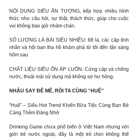
NỘI DUNG SIÊU ẤN TƯỢNG, kếp hợp nhiều hình
thức như câu hỏi, sự thật, thách thức, giúp cho cuộc
vui không bao giờ nhàm chán.
SỐ LƯỢNG LÁ BÀI SIÊU NHIỀU: 68 lá, các cặp tình
nhân và hội bạn tha hồ khám phá từ tối đến tận sáng
hôm sau
CHẤT LIỆU SIÊU ỔN ÁP LUÔN: Cứng cáp và chống
nước, thoải mái sử dụng mà không sợ hư hỏng.
NHẬU SAY ĐÊ MÊ, RỒI TA CÙNG “HUỆ”
“Huệ” – Siêu Hot Trend Khiến Bữa Tiệc Cùng Bạn Bè
Càng Thêm Đáng Nhớ
Drinking Game chưa phổ biến ở Việt Nam nhưng với
giới trẻ nước ngoài, đây là một trò chơi không thể