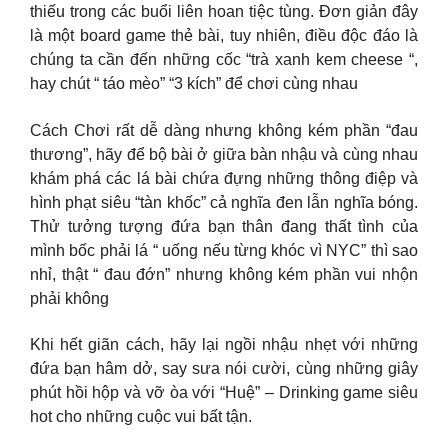
thiếu trong các buổi liên hoan tiệc tùng. Đơn giản đây
là một board game thẻ bài, tuy nhiên, điều độc đáo là
chúng ta cần đến những cốc “trà xanh kem cheese “,
hay chút “ táo mèo” “3 kích” để chơi cùng nhau
Cách Chơi rất dễ dàng nhưng không kém phần “đau
thương”, hãy để bộ bài ở giữa bàn nhậu và cùng nhau
khám phá các lá bài chứa đựng những thông điệp và
hình phạt siêu “tàn khốc” cả nghĩa đen lẫn nghĩa bóng.
Thử tưởng tượng đứa bạn thân đang thất tình của
mình bốc phải lá “ uống nếu từng khóc vì NYC” thì sao
nhỉ, thật “ đau đớn” nhưng không kém phần vui nhộn
phải không
Khi hết giãn cách, hãy lại ngồi nhậu nhẹt với những
đứa bạn hâm dở, say sưa nói cười, cùng những giây
phút hồi hộp và vỡ òa với “Huệ” – Drinking game siêu
hot cho những cuộc vui bất tận.