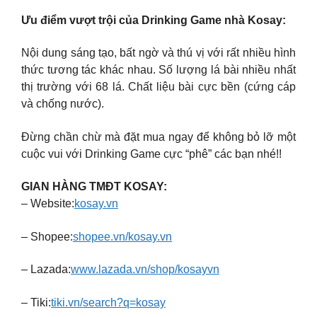
Ưu điểm vượt trội của Drinking Game nhà Kosay:
Nội dung sáng tạo, bất ngờ và thú vị với rất nhiều hình
thức tương tác khác nhau. Số lượng lá bài nhiều nhất
thị trường với 68 lá. Chất liệu bài cực bền (cứng cáp
và chống nước).
Đừng chần chừ mà đặt mua ngay để không bỏ lỡ một
cuộc vui với Drinking Game cực “phê” các bạn nhé!!
GIAN HÀNG TMĐT KOSAY:
– Website:
kosay.vn
– Shopee:
shopee.vn/kosay.vn
– Lazada:
www.lazada.vn/shop/kosayvn
– Tiki:
tiki.vn/search?q=kosay