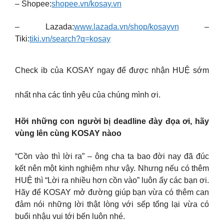
– Shopee:
shopee.vn/kosay.vn
– Lazada:
www.lazada.vn/shop/kosayvn
–
Tiki:
tiki.vn/search?q=kosay
Check ib của KOSAY ngay để được nhận HUỆ sớm
nhất nha các tình yêu của chúng mình ơi.
Hỡi những con người bị deadline đày đọa ơi, hãy
vùng lên cùng KOSAY nàoo
“Cồn vào thì lời ra” – ông cha ta bao đời nay đã đúc
kết nên một kinh nghiệm như vậy. Nhưng nếu có thêm
HUỆ thì “Lời ra nhiều hơn cồn vào” luôn ấy các bạn ơi.
Hãy để KOSAY mở đường giúp bạn vừa có thêm can
đảm nói những lời thật lòng với sếp tổng lại vừa có
buổi nhậu vui tới bến luôn nhé.