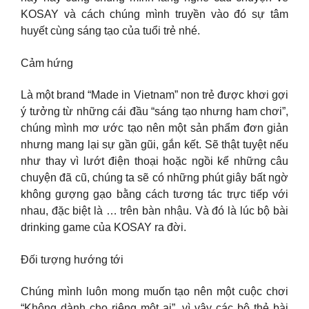
KOSAY và cách chúng mình truyền vào đó sự tâm
huyết cùng sáng tạo của tuổi trẻ nhé.
Cảm hứng
Là một brand “Made in Vietnam” non trẻ được khơi gợi
ý tưởng từ những cái đầu “sáng tạo nhưng ham chơi”,
chúng mình mơ ước tạo nên một sản phẩm đơn giản
nhưng mang lại sự gần gũi, gắn kết. Sẽ thật tuyệt nếu
như thay vì lướt điện thoại hoặc ngồi kể những câu
chuyện đã cũ, chúng ta sẽ có những phút giây bất ngờ
không gượng gạo bằng cách tương tác trực tiếp với
nhau, đặc biệt là … trên bàn nhậu. Và đó là lúc bộ bài
drinking game của KOSAY ra đời.
Đối tượng hướng tới
Chúng mình luôn mong muốn tạo nên một cuộc chơi
“Không dành cho riêng một ai”, vì vậy các bộ thẻ bài