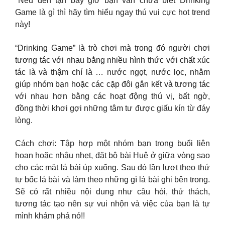
*Nếu đến tận bây giờ bạn vẫn chưa biết Drinking
Game là gì thì hãy tìm hiểu ngay thú vui cực hot trend
này!
“Drinking Game” là trò chơi mà trong đó người chơi
tương tác với nhau bằng nhiều hình thức với chất xúc
tác là và thậm chí là … nước ngọt, nước lọc, nhằm
giúp nhóm bạn hoặc các cặp đôi gắn kết và tương tác
với nhau hơn bằng các hoạt động thú vị, bất ngờ,
đồng thời khơi gợi những tâm tư được giấu kín từ đáy
lòng.
Cách chơi: Tập hợp một nhóm bạn trong buổi liên
hoan hoặc nhậu nhẹt, đặt bộ bài Huệ ở giữa vòng sao
cho các mặt lá bài úp xuống. Sau đó lần lượt theo thứ
tự bốc lá bài và làm theo những gì lá bài ghi bên trong.
Sẽ có rất nhiều nội dung như câu hỏi, thử thách,
tương tác tạo nên sự vui nhộn và việc của bạn là tự
mình khám phá nó!!