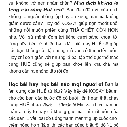
vui không trở nên nhàm chán? 𝙈𝒖̀𝙖 𝙙𝒊̣𝙘𝙝 𝙠𝙝𝒐̂𝙣𝙜 𝙡𝙤
𝙩𝒂̆𝙣𝙜 𝙘𝐚̂𝙣 𝙘𝒖̀𝙣𝙜 𝙃𝙪𝒆̣̂ 𝙣𝒂̀𝙤? Bạn đau đầu vì mùa dịch
không ra ngoài phòng tập hay ăn kiêng mãi mà không
giảm được cân? Hãy để KOSAY giúp bạn thoát khỏi
những nỗi muộn phiền cùng THÀ CHẾT CÒN HƠN
nha. Với sứ mệnh đem tới tiếng cười sảng khoái tới
từng bữa tiệc, ở phiên bản đặc biệt này HUỆ sẽ giúp
các bạn không cần tập bụng mà vẫn có 6 múi lên luôn.
Hay chỉ đơn giản với những lá bài tập thể dục thể thao
cùng HUỆ cũng sẽ giúp bạn khỏe lên kha khá mà
không cần ra phòng tập rồi đó.
𝗛𝗼̣𝗰 𝗯𝗮̀𝗶 𝗵𝗮𝘆 𝗵𝗼̣𝗰 𝗯𝗮̀𝗶 𝗻𝗮̀𝗼 𝗺𝗼̣𝗶 𝗻𝗴𝘂̛𝗼̛̀𝗶 𝗼̛𝗶 Bạn là
fan cứng của HUỆ từ lâu? Vậy hãy để KOSAY bật mí
cho các bạn các bước để có buổi liên hoan thật cháy
cùng HUỆ nhaa. 𝐵𝑢̛𝑜̛́𝑐 1: 𝐶ℎ𝑢𝑎̂̉𝑛 𝑏𝑖̣ Một vài chiếc bạn bè
thân ai nấy lo hay có không giữ mất thì mất luôn của
các bạn. 1 vài loại đồ uống “lành mạnh” giúp cuộc chơi
thêm nóng hơn (là gì thì các bạn cũng biết rồi đó ) 1 bộ