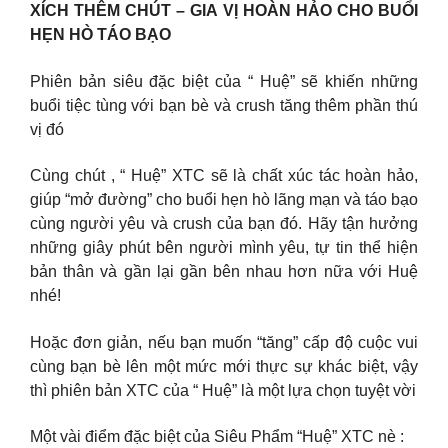
XÍCH THÊM CHÚT – GIA VỊ HOÀN HẢO CHO BUỔI
HẸN HÒ TÁO BẠO
Phiên bản siêu đặc biệt của “ Huệ” sẽ khiến những
buổi tiệc tùng với bạn bè và crush tăng thêm phần thú
vị đó
Cùng chút , “ Huệ” XTC sẽ là chất xúc tác hoàn hảo,
giúp “mở đường” cho buổi hẹn hò lãng mạn và táo bạo
cùng người yêu và crush của bạn đó. Hãy tận hưởng
những giây phút bên người mình yêu, tự tin thể hiện
bản thân và gần lại gần bên nhau hơn nữa với Huệ
nhé!
Hoặc đơn giản, nếu bạn muốn “tăng” cấp độ cuộc vui
cùng bạn bè lên một mức mới thực sự khác biệt, vậy
thì phiên bản XTC của “ Huệ” là một lựa chọn tuyệt vời
Một vài điểm đặc biệt của Siêu Phẩm “Huệ” XTC nè :