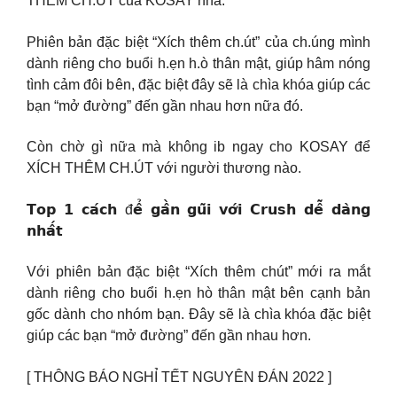
THÊM CH.ÚT của KOSAY nha.
Phiên bản đặc biệt “Xích thêm ch.út” của ch.úng mình
dành riêng cho buổi h.ẹn h.ò thân mật, giúp hâm nóng
tình cảm đôi bên, đặc biệt đây sẽ là chìa khóa giúp các
bạn “mở đường” đến gần nhau hơn nữa đó.
Còn chờ gì nữa mà không ib ngay cho KOSAY để
XÍCH THÊM CH.ÚT với người thương nào.
𝗧𝗼𝗽 𝟭 𝗰𝗮́𝗰𝗵 đ𝗲̂̉ 𝗴𝗮̂̀𝗻 𝗴𝘂̃𝗶 𝘃𝗼̛́𝗶 𝗖𝗿𝘂𝘀𝗵 𝗱𝗲̂̃ 𝗱𝗮̀𝗻𝗴
𝗻𝗵𝗮̂́𝘁
Với phiên bản đặc biệt “Xích thêm chút” mới ra mắt
dành riêng cho buổi h.ẹn hò thân mật bên cạnh bản
gốc dành cho nhóm bạn. Đây sẽ là chìa khóa đặc biệt
giúp các bạn “mở đường” đến gần nhau hơn.
[ THÔNG BÁO NGHỈ TẾT NGUYÊN ĐÁN 2022 ]