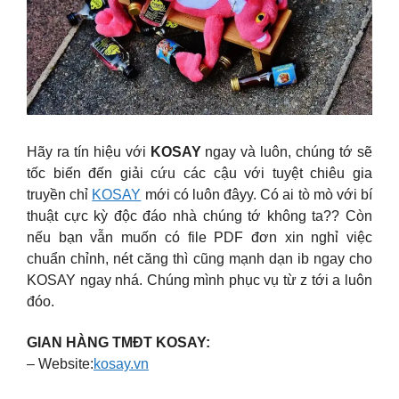
Hãy ra tín hiệu với
KOSAY
ngay và luôn, chúng tớ sẽ
tốc biến đến giải cứu các cậu với tuyệt chiêu gia
truyền chỉ
KOSAY
mới có luôn đâyy. Có ai tò mò với bí
thuật cực kỳ độc đáo nhà chúng tớ không ta?? Còn
nếu bạn vẫn muốn có file PDF đơn xin nghỉ việc
chuẩn chỉnh, nét căng thì cũng mạnh dạn ib ngay cho
KOSAY ngay nhá. Chúng mình phục vụ từ z tới a luôn
đóo.
GIAN HÀNG TMĐT KOSAY:
– Website:
kosay.vn