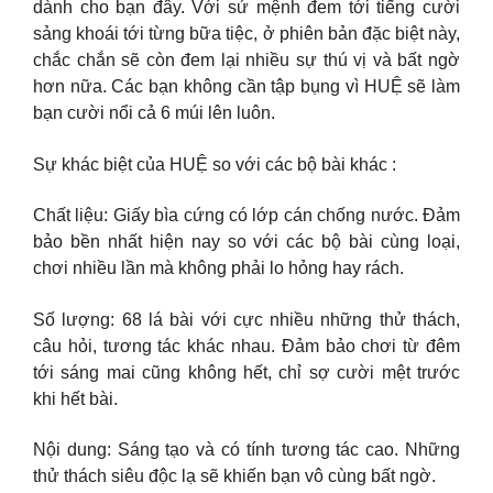
dành cho bạn đây. Với sứ mệnh đem tới tiếng cười
sảng khoái tới từng bữa tiệc, ở phiên bản đặc biệt này,
chắc chắn sẽ còn đem lại nhiều sự thú vị và bất ngờ
hơn nữa. Các bạn không cần tập bụng vì HUỆ sẽ làm
bạn cười nổi cả 6 múi lên luôn.
Sự khác biệt của HUỆ so với các bộ bài khác :
Chất liệu: Giấy bìa cứng có lớp cán chống nước. Đảm
bảo bền nhất hiện nay so với các bộ bài cùng loại,
chơi nhiều lần mà không phải lo hỏng hay rách.
Số lượng: 68 lá bài với cực nhiều những thử thách,
câu hỏi, tương tác khác nhau. Đảm bảo chơi từ đêm
tới sáng mai cũng không hết, chỉ sợ cười mệt trước
khi hết bài.
Nội dung: Sáng tạo và có tính tương tác cao. Những
thử thách siêu độc lạ sẽ khiến bạn vô cùng bất ngờ.