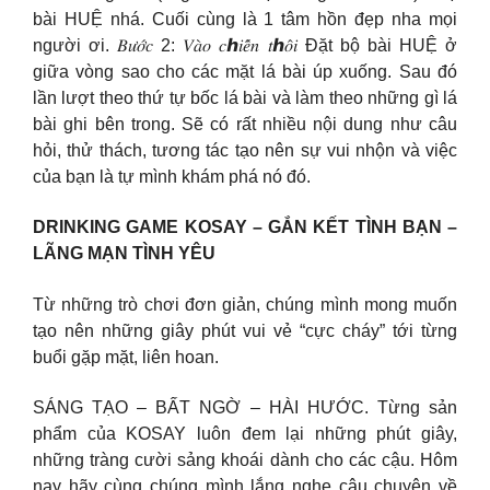
bài HUỆ nhá. Cuối cùng là 1 tâm hồn đẹp nha mọi
người ơi. 𝐵𝑢̛𝑜̛́𝑐 2: 𝑉𝑎̀𝑜 𝑐ℎ𝑖𝑒̂́𝑛 𝑡ℎ𝑜̂𝑖 Đặt bộ bài HUỆ ở
giữa vòng sao cho các mặt lá bài úp xuống. Sau đó
lần lượt theo thứ tự bốc lá bài và làm theo những gì lá
bài ghi bên trong. Sẽ có rất nhiều nội dung như câu
hỏi, thử thách, tương tác tạo nên sự vui nhộn và việc
của bạn là tự mình khám phá nó đó.
DRINKING GAME KOSAY – GẮN KẾT TÌNH BẠN –
LÃNG MẠN TÌNH YÊU
Từ những trò chơi đơn giản, chúng mình mong muốn
tạo nên những giây phút vui vẻ “cực cháy” tới từng
buổi gặp mặt, liên hoan.
SÁNG TẠO – BẤT NGỜ – HÀI HƯỚC. Từng sản
phẩm của KOSAY luôn đem lại những phút giây,
những tràng cười sảng khoái dành cho các cậu. Hôm
nay hãy cùng chúng mình lắng nghe câu chuyện về