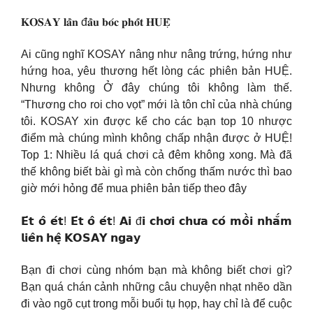
𝐊𝐎𝐒𝐀𝐘 𝐥𝐚̂̀𝐧 đ𝐚̂̀𝐮 𝐛𝐨́𝐜 𝐩𝐡𝐨̂́𝐭 𝐇𝐔𝐄̣̂
Ai cũng nghĩ KOSAY nâng như nâng trứng, hứng như
hứng hoa, yêu thương hết lòng các phiên bản HUỆ.
Nhưng không Ở đây chúng tôi không làm thế.
“Thương cho roi cho vọt” mới là tôn chỉ của nhà chúng
tôi. KOSAY xin được kể cho các bạn top 10 nhược
điểm mà chúng mình không chấp nhận được ở HUỆ!
Top 1: Nhiều lá quá chơi cả đêm không xong. Mà đã
thế không biết bài gì mà còn chống thấm nước thì bao
giờ mới hỏng để mua phiên bản tiếp theo đây
𝗘́𝘁 𝗼̂ 𝗲́𝘁! 𝗘́𝘁 𝗼̂ 𝗲́𝘁! 𝗔𝗶 đ𝗶 𝗰𝗵𝗼̛𝗶 𝗰𝗵𝘂̛𝗮 𝗰𝗼́ 𝗺𝗼̂̀𝗶 𝗻𝗵𝗮̆́𝗺
𝗹𝗶𝗲̂𝗻 𝗵𝗲̣̂ 𝗞𝗢𝗦𝗔𝗬 𝗻𝗴𝗮𝘆
Bạn đi chơi cùng nhóm bạn mà không biết chơi gì?
Bạn quá chán cảnh những câu chuyện nhạt nhẽo dần
đi vào ngõ cụt trong mỗi buổi tụ họp, hay chỉ là để cuộc