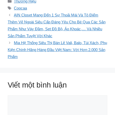
Danh
Thương Hiệu
mục
Thẻ
Coocaa
AIN Closet Mang Đến 1 Sự Thoải Mái Và Tô Điểm
Thêm Vẻ Ngoài Siêu Cấp Đáng Yêu Cho Bé Qua Các Sản
Phẩm Như Váy Đầm, Set Đồ Bộ, Áo Khoác,… Và Nhiều
Sản Phẩm Tuyệt Vời Khác
Mia Hệ Thống Siêu Thị Bán Lẻ Vali, Balo, Túi Xách, Phụ
Kiện Chính Hãng Hàng Đầu Việt Nam: Với Hơn 2.000 Sản
Phẩm
Viết một bình luận
Bình
luận