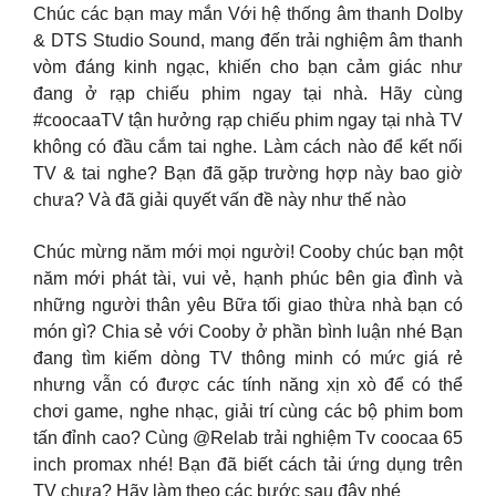
Chúc các bạn may mắn Với hệ thống âm thanh Dolby
& DTS Studio Sound, mang đến trải nghiệm âm thanh
vòm đáng kinh ngạc, khiến cho bạn cảm giác như
đang ở rạp chiếu phim ngay tại nhà. Hãy cùng
#coocaaTV tận hưởng rạp chiếu phim ngay tại nhà TV
không có đầu cắm tai nghe. Làm cách nào để kết nối
TV & tai nghe? Bạn đã gặp trường hợp này bao giờ
chưa? Và đã giải quyết vấn đề này như thế nào
Chúc mừng năm mới mọi người! Cooby chúc bạn một
năm mới phát tài, vui vẻ, hạnh phúc bên gia đình và
những người thân yêu Bữa tối giao thừa nhà bạn có
món gì? Chia sẻ với Cooby ở phần bình luận nhé Bạn
đang tìm kiếm dòng TV thông minh có mức giá rẻ
nhưng vẫn có được các tính năng xịn xò để có thể
chơi game, nghe nhạc, giải trí cùng các bộ phim bom
tấn đỉnh cao? Cùng @Relab trải nghiệm Tv coocaa 65
inch promax nhé! Bạn đã biết cách tải ứng dụng trên
TV chưa? Hãy làm theo các bước sau đây nhé