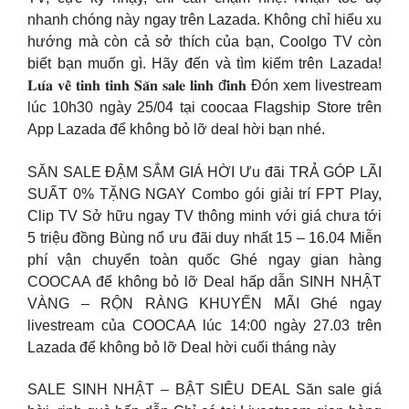
nhanh chóng này ngay trên Lazada. Không chỉ hiểu xu
hướng mà còn cả sở thích của bạn, Coolgo TV còn
biết bạn muốn gì. Hãy đến và tìm kiếm trên Lazada!
𝐋𝐮́𝐚 𝐯𝐞̂̀ 𝐭𝐢𝐧𝐡 𝐭𝐢𝐧𝐡 𝐒𝐚̆𝐧 𝐬𝐚𝐥𝐞 𝐥𝐢𝐧𝐡 đ𝐢̀𝐧𝐡 Đón xem livestream
lúc 10h30 ngày 25/04 tại coocaa Flagship Store trên
App Lazada để không bỏ lỡ deal hời bạn nhé.
SĂN SALE ĐẬM SẮM GIÁ HỜI Ưu đãi TRẢ GÓP LÃI
SUẤT 0% TẶNG NGAY Combo gói giải trí FPT Play,
Clip TV Sở hữu ngay TV thông minh với giá chưa tới
5 triệu đồng Bùng nổ ưu đãi duy nhất 15 – 16.04 Miễn
phí vận chuyển toàn quốc Ghé ngay gian hàng
COOCAA để không bỏ lỡ Deal hấp dẫn SINH NHẬT
VÀNG – RỘN RÀNG KHUYẾN MÃI Ghé ngay
livestream của COOCAA lúc 14:00 ngày 27.03 trên
Lazada để không bỏ lỡ Deal hời cuối tháng này
SALE SINH NHẬT – BẬT SIÊU DEAL Săn sale giá