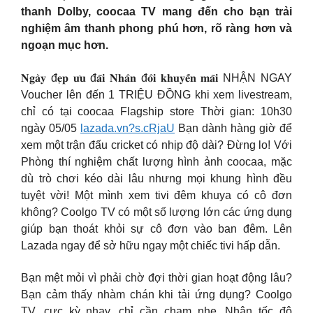
thanh Dolby, coocaa TV mang đến cho bạn trải
nghiệm âm thanh phong phú hơn, rõ ràng hơn và
ngoạn mục hơn.
𝐍𝐠𝐚̀𝐲 đ𝐞̣𝐩 𝐮̛𝐮 đ𝐚̃𝐢 𝐍𝐡𝐚̂𝐧 đ𝐨̂𝐢 𝐤𝐡𝐮𝐲𝐞̂́𝐧 𝐦𝐚̃𝐢 NHẬN NGAY
Voucher lên đến 1 TRIỆU ĐỒNG khi xem livestream,
chỉ có tại coocaa Flagship store Thời gian: 10h30
ngày 05/05
lazada.vn?s.cRjaU
Bạn dành hàng giờ để
xem một trận đấu cricket có nhịp độ dài? Đừng lo! Với
Phòng thí nghiệm chất lượng hình ảnh coocaa, mặc
dù trò chơi kéo dài lâu nhưng mọi khung hình đều
tuyệt vời! Một mình xem tivi đêm khuya có cô đơn
không? Coolgo TV có một số lượng lớn các ứng dụng
giúp bạn thoát khỏi sự cô đơn vào ban đêm. Lên
Lazada ngay để sở hữu ngay một chiếc tivi hấp dẫn.
Bạn mệt mỏi vì phải chờ đợi thời gian hoạt động lâu?
Bạn cảm thấy nhàm chán khi tải ứng dụng? Coolgo
TV, cực kỳ nhạy, chỉ cần chạm nhẹ. Nhận tốc độ