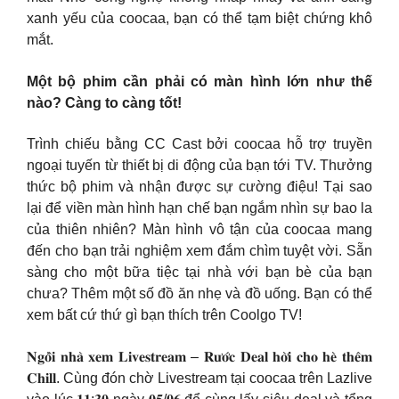
xanh yếu của coocaa, bạn có thể tạm biệt chứng khô
mắt.
Một bộ phim cần phải có màn hình lớn như thế
nào? Càng to càng tốt!
Trình chiếu bằng CC Cast bởi coocaa hỗ trợ truyền
ngoại tuyến từ thiết bị di động của bạn tới TV. Thưởng
thức bộ phim và nhận được sự cường điệu! Tại sao
lại để viền màn hình hạn chế bạn ngắm nhìn sự bao la
của thiên nhiên? Màn hình vô tận của coocaa mang
đến cho bạn trải nghiệm xem đắm chìm tuyệt vời. Sẵn
sàng cho một bữa tiệc tại nhà với bạn bè của bạn
chưa? Thêm một số đồ ăn nhẹ và đồ uống. Bạn có thể
xem bất cứ thứ gì bạn thích trên Coolgo TV!
𝐍𝐠𝐨̂̀𝐢 𝐧𝐡𝐚̀ 𝐱𝐞𝐦 𝐋𝐢𝐯𝐞𝐬𝐭𝐫𝐞𝐚𝐦 – 𝐑𝐮̛𝐨̛́𝐜 𝐃𝐞𝐚𝐥 𝐡𝐨̛̀𝐢 𝐜𝐡𝐨 𝐡𝐞̀ 𝐭𝐡𝐞̂𝐦
𝐂𝐡𝐢𝐥𝐥. Cùng đón chờ Livestream tại coocaa trên Lazlive