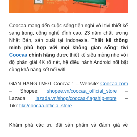
Coocaa mang đến cuộc sống tiện nghi với tivi thiết kế
sang trọng, công nghệ đỉnh cao, 23 năm chất lượng
Nhật Bản, sản xuất tại Indonesia. T
hiết kế thông
minh phù hợp với mọi không gian sống: tivi
Coocaa
chính hãng
được thiết kế siêu mỏng nhẹ với
độ phân giải 4K rõ nét, hệ điều hành Android nổi bật
cùng khả năng kết nối wifi.
GIAN HÀNG TMĐT Coocaa : – Website:
Coocaa.com
– Shopee:
shopee.vn/coocaa_official_store
–
Lazada:
lazada.vn/shop/coocaa-flagship-store
–
Tiki:
tiki?coocaa-official-store
Khám phá các ưu đãi sản phẩm và đánh giá về