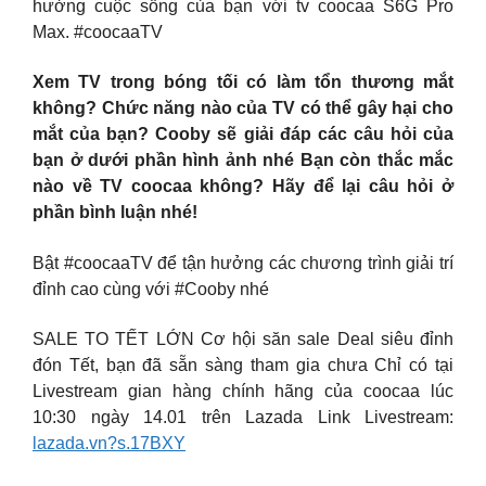
hưởng cuộc sống của bạn với tv coocaa S6G Pro
Max. #coocaaTV
Xem TV trong bóng tối có làm tổn thương mắt
không? Chức năng nào của TV có thể gây hại cho
mắt của bạn? Cooby sẽ giải đáp các câu hỏi của
bạn ở dưới phần hình ảnh nhé Bạn còn thắc mắc
nào về TV coocaa không? Hãy để lại câu hỏi ở
phần bình luận nhé!
Bật #coocaaTV để tận hưởng các chương trình giải trí
đỉnh cao cùng với #Cooby nhé
SALE TO TẾT LỚN Cơ hội săn sale Deal siêu đỉnh
đón Tết, bạn đã sẵn sàng tham gia chưa Chỉ có tại
Livestream gian hàng chính hãng của coocaa lúc
10:30 ngày 14.01 trên Lazada Link Livestream:
lazada.vn?s.17BXY