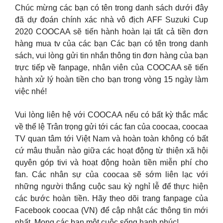
Chúc mừng các bạn có tên trong danh sách dưới đây
đã dự đoán chính xác nhà vô địch AFF Suzuki Cup
2020 COOCAA sẽ tiến hành hoàn lại tất cả tiền đơn
hàng mua tv của các bạn Các bạn có tên trong danh
sách, vui lòng gửi tin nhắn thông tin đơn hàng của bạn
trực tiếp về fanpage, nhân viên của COOCAA sẽ tiến
hành xử lý hoàn tiền cho bạn trong vòng 15 ngày làm
việc nhé!
Vui lòng liên hệ với COOCAA nếu có bất kỳ thắc mắc
về thể lệ Trân trọng gửi tới các fan của coocaa, coocaa
TV quan tâm tới Việt Nam và hoàn toàn không có bất
cứ mâu thuẫn nào giữa các hoạt động từ thiện xã hội
quyên góp tivi và hoạt động hoàn tiền miễn phí cho
fan. Các nhân sự của coocaa sẽ sớm liên lạc với
những người thắng cuộc sau kỳ nghỉ lễ để thực hiện
các bước hoàn tiền. Hãy theo dõi trang fanpage của
Facebook coocaa (VN) để cập nhật các thông tin mới
nhất. Mong các bạn một cuộc sống hạnh phúc!