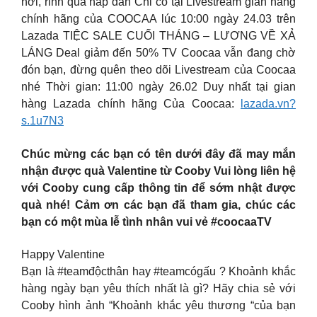
hời, rinh quà hấp dẫn Chỉ có tại Livestream gian hàng
chính hãng của COOCAA lúc 10:00 ngày 24.03 trên
Lazada TIỆC SALE CUỐI THÁNG – LƯƠNG VỀ XẢ
LÁNG Deal giảm đến 50% TV Coocaa vẫn đang chờ
đón bạn, đừng quên theo dõi Livestream của Coocaa
nhé Thời gian: 11:00 ngày 26.02 Duy nhất tại gian
hàng Lazada chính hãng Của Coocaa:
lazada.vn?
s.1u7N3
Chúc mừng các bạn có tên dưới đây đã may mắn
nhận được quà Valentine từ Cooby Vui lòng liên hệ
với Cooby cung cấp thông tin để sớm nhật được
quà nhé! Cảm ơn các bạn đã tham gia, chúc các
bạn có một mùa lễ tình nhân vui vẻ #coocaaTV
Happy Valentine
Bạn là #teamđộcthân hay #teamcógấu ? Khoảnh khắc
hàng ngày bạn yêu thích nhất là gì? Hãy chia sẻ với
Cooby hình ảnh “Khoảnh khắc yêu thương “của bạn