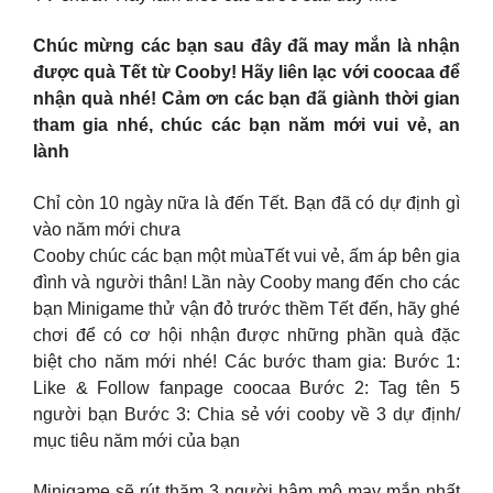
Chúc mừng các bạn sau đây đã may mắn là nhận
được quà Tết từ Cooby! Hãy liên lạc với coocaa để
nhận quà nhé! Cảm ơn các bạn đã giành thời gian
tham gia nhé, chúc các bạn năm mới vui vẻ, an
lành
Chỉ còn 10 ngày nữa là đến Tết. Bạn đã có dự định gì
vào năm mới chưa
Cooby chúc các bạn một mùaTết vui vẻ, ấm áp bên gia
đình và người thân! Lần này Cooby mang đến cho các
bạn Minigame thử vận đỏ trước thềm Tết đến, hãy ghé
chơi để có cơ hội nhận được những phần quà đặc
biệt cho năm mới nhé! Các bước tham gia: Bước 1:
Like & Follow fanpage coocaa Bước 2: Tag tên 5
người bạn Bước 3: Chia sẻ với cooby về 3 dự định/
mục tiêu năm mới của bạn
Minigame sẽ rút thăm 3 người hâm mộ may mắn nhất