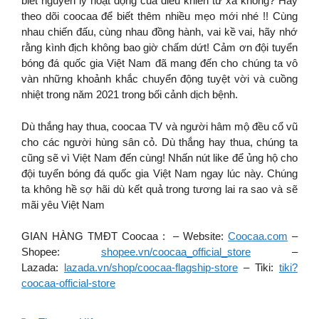
biết nguyên lý hoạt động của điều khiển từ xa không? Hãy
theo dõi coocaa để biết thêm nhiều mẹo mới nhé !! Cùng
nhau chiến đấu, cùng nhau đồng hành, vai kề vai, hãy nhớ
rằng kình địch không bao giờ chấm dứt! Cảm ơn đội tuyển
bóng đá quốc gia Việt Nam đã mang đến cho chúng ta vô
vàn những khoảnh khắc chuyển động tuyệt vời và cuồng
nhiệt trong năm 2021 trong bối cảnh dịch bệnh.
Dù thắng hay thua, coocaa TV và người hâm mộ đều cổ vũ
cho các người hùng sân cỏ. Dù thắng hay thua, chúng ta
cũng sẽ vì Việt Nam đến cùng! Nhấn nút like để ủng hộ cho
đội tuyển bóng đá quốc gia Việt Nam ngay lúc này. Chúng
ta không hề sợ hãi dù kết quả trong tương lai ra sao và sẽ
mãi yêu Việt Nam
GIAN HÀNG TMĐT Coocaa : – Website:
Coocaa.com
–
Shopee:
shopee.vn/coocaa_official_store
–
Lazada:
lazada.vn/shop/coocaa-flagship-store
– Tiki:
tiki?
coocaa-official-store