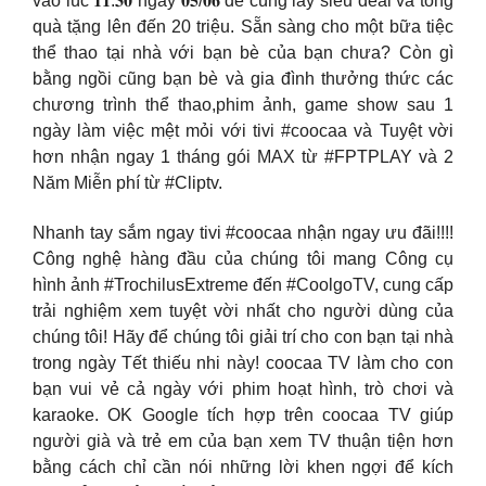
vào lúc 𝟏𝟏:𝟑𝟎 ngày 𝟎𝟓/𝟎𝟔 để cùng lấy siêu deal và tổng
quà tặng lên đến 20 triệu. Sẵn sàng cho một bữa tiệc
thể thao tại nhà với bạn bè của bạn chưa? Còn gì
bằng ngồi cũng bạn bè và gia đình thưởng thức các
chương trình thể thao,phim ảnh, game show sau 1
ngày làm việc mệt mỏi với tivi #coocaa và Tuyệt vời
hơn nhận ngay 1 tháng gói MAX từ #FPTPLAY và 2
Năm Miễn phí từ #Cliptv.
Nhanh tay sắm ngay tivi #coocaa nhận ngay ưu đãi!!!!
Công nghệ hàng đầu của chúng tôi mang Công cụ
hình ảnh #TrochilusExtreme đến #CoolgoTV, cung cấp
trải nghiệm xem tuyệt vời nhất cho người dùng của
chúng tôi! Hãy để chúng tôi giải trí cho con bạn tại nhà
trong ngày Tết thiếu nhi này! coocaa TV làm cho con
bạn vui vẻ cả ngày với phim hoạt hình, trò chơi và
karaoke. OK Google tích hợp trên coocaa TV giúp
người già và trẻ em của bạn xem TV thuận tiện hơn
bằng cách chỉ cần nói những lời khen ngợi để kích