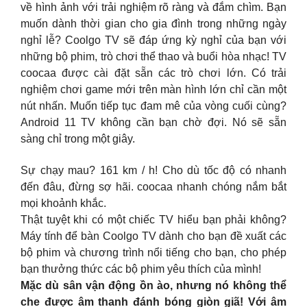
về hình ảnh với trải nghiệm rõ ràng và đắm chìm. Bạn
muốn dành thời gian cho gia đình trong những ngày
nghỉ lễ? Coolgo TV sẽ đáp ứng kỳ nghỉ của bạn với
những bộ phim, trò chơi thể thao và buổi hòa nhạc! TV
coocaa được cài đặt sẵn các trò chơi lớn. Có trải
nghiệm chơi game mới trên màn hình lớn chỉ cần một
nút nhấn. Muốn tiếp tục đam mê của vòng cuối cùng?
Android 11 TV không cần bạn chờ đợi. Nó sẽ sẵn
sàng chỉ trong một giây.
Sự chạy mau? 161 km / h! Cho dù tốc độ có nhanh
đến đâu, đừng sợ hãi. coocaa nhanh chóng nắm bắt
mọi khoảnh khắc.
Thật tuyệt khi có một chiếc TV hiểu bạn phải không?
Máy tính để bàn Coolgo TV dành cho bạn đề xuất các
bộ phim và chương trình nổi tiếng cho bạn, cho phép
bạn thưởng thức các bộ phim yêu thích của mình!
Mặc dù sân vận động ồn ào, nhưng nó không thể
che được âm thanh đánh bóng giòn giã! Với âm