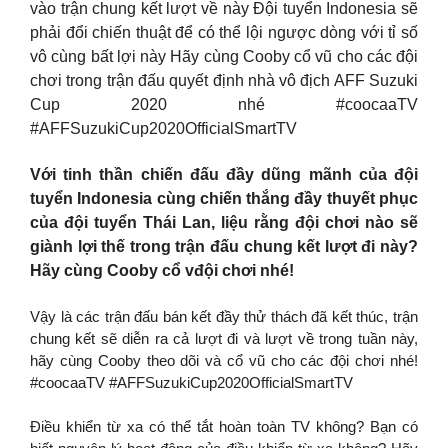
vào trận chung kết lượt về này Đội tuyển Indonesia sẽ
phải đổi chiến thuật để có thể lội ngược dòng với tỉ số
vô cùng bất lợi này Hãy cùng Cooby cổ vũ cho các đội
chơi trong trận đấu quyết định nhà vô địch AFF Suzuki
Cup 2020 nhé #coocaaTV
#AFFSuzukiCup2020OfficialSmartTV
Với tinh thần chiến đấu đầy dũng mãnh của đội
tuyển Indonesia cùng chiến thắng đầy thuyết phục
của đội tuyển Thái Lan, liệu rằng đội chơi nào sẽ
giành lợi thế trong trận đấu chung kết lượt đi này?
Hãy cùng Cooby cổ vđội chơi nhé!
Vậy là các trận đấu bán kết đầy thử thách đã kết thúc, trận
chung kết sẽ diễn ra cả lượt đi và lượt về trong tuần này,
hãy cùng Cooby theo dõi và cổ vũ cho các đội chơi nhé!
#coocaaTV #AFFSuzukiCup2020OfficialSmartTV
Điều khiển từ xa có thể tắt hoàn toàn TV không? Bạn có