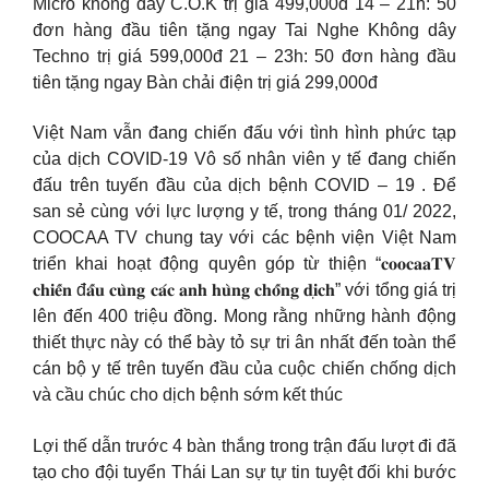
Micro không dây C.O.K trị giá 499,000đ 14 – 21h: 50
đơn hàng đầu tiên tặng ngay Tai Nghe Không dây
Techno trị giá 599,000đ 21 – 23h: 50 đơn hàng đầu
tiên tặng ngay Bàn chải điện trị giá 299,000đ
Việt Nam vẫn đang chiến đấu với tình hình phức tạp
của dịch COVID-19 Vô số nhân viên y tế đang chiến
đấu trên tuyến đầu của dịch bệnh COVID – 19 . Để
san sẻ cùng với lực lượng y tế, trong tháng 01/ 2022,
COOCAA TV chung tay với các bệnh viện Việt Nam
triển khai hoạt động quyên góp từ thiện “𝐜𝐨𝐨𝐜𝐚𝐚𝐓𝐕
𝐜𝐡𝐢𝐞̂́𝐧 đ𝐚̂́𝐮 𝐜𝐮̀𝐧𝐠 𝐜𝐚́𝐜 𝐚𝐧𝐡 𝐡𝐮̀𝐧𝐠 𝐜𝐡𝐨̂́𝐧𝐠 𝐝𝐢̣𝐜𝐡” với tổng giá trị
lên đến 400 triệu đồng. Mong rằng những hành động
thiết thực này có thể bày tỏ sự tri ân nhất đến toàn thể
cán bộ y tế trên tuyến đầu của cuộc chiến chống dịch
và cầu chúc cho dịch bệnh sớm kết thúc
Lợi thế dẫn trước 4 bàn thắng trong trận đấu lượt đi đã
tạo cho đội tuyển Thái Lan sự tự tin tuyệt đối khi bước