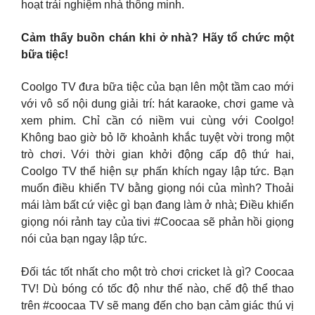
hoạt trải nghiệm nhà thông minh.
Cảm thấy buồn chán khi ở nhà? Hãy tổ chức một
bữa tiệc!
Coolgo TV đưa bữa tiệc của bạn lên một tầm cao mới
với vô số nội dung giải trí: hát karaoke, chơi game và
xem phim. Chỉ cần có niềm vui cùng với Coolgo!
Không bao giờ bỏ lỡ khoảnh khắc tuyệt vời trong một
trò chơi. Với thời gian khởi động cấp độ thứ hai,
Coolgo TV thể hiện sự phấn khích ngay lập tức. Bạn
muốn điều khiển TV bằng giọng nói của mình? Thoải
mái làm bất cứ việc gì bạn đang làm ở nhà; Điều khiển
giọng nói rảnh tay của tivi #Coocaa sẽ phản hồi giọng
nói của bạn ngay lập tức.
Đối tác tốt nhất cho một trò chơi cricket là gì? Coocaa
TV! Dù bóng có tốc độ như thế nào, chế độ thể thao
trên #coocaa TV sẽ mang đến cho bạn cảm giác thú vị