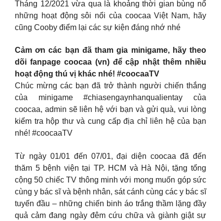
Tháng 12/2021 vừa qua là khoảng thời gian bùng nổ
những hoạt động sôi nổi của coocaa Việt Nam, hãy
cũng Cooby điểm lại các sự kiện đáng nhớ nhé
Cảm ơn các bạn đã tham gia minigame, hãy theo
dõi fanpage coocaa (vn) để cập nhật thêm nhiều
hoạt động thú vị khác nhé! #coocaaTV
Chúc mừng các bạn đã trở thành người chiến thắng
của minigame #chiasengaynhanqualientay của
coocaa, admin sẽ liên hệ với bạn và gửi quà, vui lòng
kiểm tra hộp thư và cung cấp địa chỉ liên hệ của bạn
nhé! #coocaaTV
Từ ngày 01/01 đến 07/01, đại diện coocaa đã đến
thăm 5 bệnh viện tại TP. HCM và Hà Nội, tặng tổng
cộng 50 chiếc TV thông minh với mong muốn góp sức
cùng y bác sĩ và bệnh nhân, sát cánh cùng các y bác sĩ
tuyến đầu – những chiến binh áo trắng thầm lặng đầy
quả cảm đang ngày đêm cứu chữa và giành giật sự