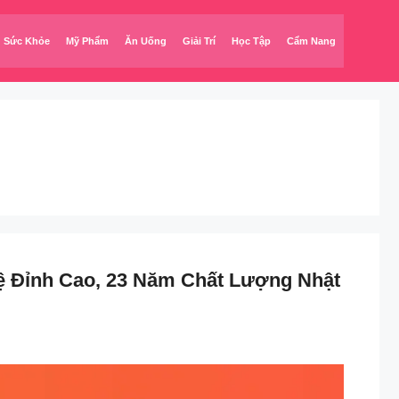
Sức Khỏe
Mỹ Phẩm
Ăn Uống
Giải Trí
Học Tập
Cẩm Nang
ệ Đỉnh Cao, 23 Năm Chất Lượng Nhật