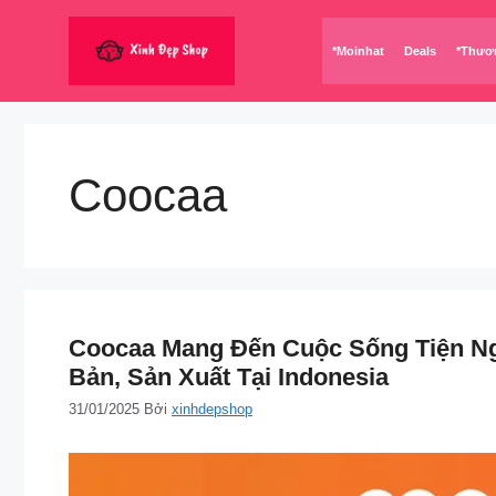
Chuyển
đến
*Moinhat
Deals
*Thươ
nội
dung
Coocaa
Coocaa Mang Đến Cuộc Sống Tiện Ngh
Bản, Sản Xuất Tại Indonesia
31/01/2025
Bởi
xinhdepshop