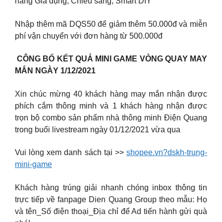
hàng Gia dụng, Chiếu sáng, Smart DIY
Nhập thêm mã DQS50 để giảm thêm 50.000đ và miễn
phí vận chuyển với đơn hàng từ 500.000đ
️ CÔNG BỐ KẾT QUẢ MINI GAME VÒNG QUAY MAY
MẮN NGÀY 1/12/2021 ️
Xin chúc mừng 40 khách hàng may mắn nhận được
phích cắm thông minh và 1 khách hàng nhận được
trọn bộ combo sản phẩm nhà thông minh Điện Quang
trong buổi livestream ngày 01/12/2021 vừa qua
Vui lòng xem danh sách tại >>
shopee.vn?dskh-trung-
mini-game
Khách hàng trúng giải nhanh chóng inbox thông tin
trực tiếp về fanpage Dien Quang Group theo mẫu: Họ
và tên_Số điện thoại_Địa chỉ để Ad tiến hành gửi quà