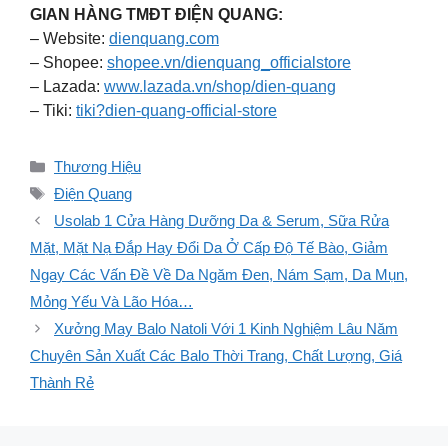
GIAN HÀNG TMĐT ĐIỆN QUANG:
– Website:
dienquang.com
– Shopee:
shopee.vn/dienquang_officialstore
– Lazada:
www.lazada.vn/shop/dien-quang
– Tiki:
tiki?dien-quang-official-store
Danh
Thương Hiệu
mục
Thẻ
Điện Quang
Usolab 1 Cửa Hàng Dưỡng Da & Serum, Sữa Rửa
Mặt, Mặt Nạ Đắp Hay Đổi Da Ở Cấp Độ Tế Bào, Giảm
Ngay Các Vấn Đề Về Da Ngăm Đen, Nám Sạm, Da Mụn,
Mỏng Yếu Và Lão Hóa…
Xưởng May Balo Natoli Với 1 Kinh Nghiệm Lâu Năm
Chuyên Sản Xuất Các Balo Thời Trang, Chất Lượng, Giá
Thành Rẻ