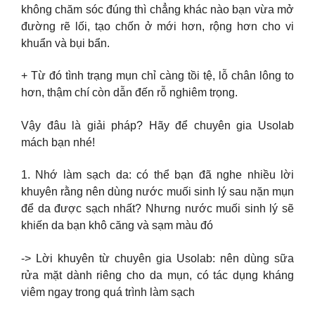
không chăm sóc đúng thì chẳng khác nào bạn vừa mở
đường rẽ lối, tạo chốn ở mới hơn, rộng hơn cho vi
khuẩn và bụi bẩn.
+ Từ đó tình trạng mụn chỉ càng tồi tệ, lỗ chân lông to
hơn, thậm chí còn dẫn đến rỗ nghiêm trọng.
Vậy đâu là giải pháp? Hãy để chuyên gia Usolab
mách bạn nhé!
1. Nhớ làm sạch da: có thể bạn đã nghe nhiều lời
khuyên rằng nên dùng nước muối sinh lý sau nặn mụn
để da được sạch nhất? Nhưng nước muối sinh lý sẽ
khiến da bạn khô căng và sạm màu đó
-> Lời khuyên từ chuyên gia Usolab: nên dùng sữa
rửa mặt dành riêng cho da mụn, có tác dụng kháng
viêm ngay trong quá trình làm sạch