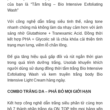
của bạn là “Tắm trắng – Bio Intensive Exfoliating
Wash”
Với công nghệ dẫn trắng siêu tinh thể, nâng tone
nhanh chóng mà không làm da nhạy cảm hơn với ánh
sáng nhờ Glutathione + Tranexamic Acid. Đồng thời
kết hợp PHA + Glycolic sẽ là chìa khóa cải thiện tình
trạng mụn lưng, viêm lỗ chân lông.
Để gia tăng hiệu quả gấp đôi và rút ngắn thời gian
trong quá trình dưỡng trắng, Usolab khuyến khích
người dùng sử dụng đồng thời tắm trắng Bio Intensive
Exfoliating Wash và kem truyền trắng body Bio
Intensive Light Cream hàng ngày.
COMBO TRẮNG DA – PHÁ BỎ MỌI GIỚI HẠN
Kết hợp công nghệ dẫn trắng siêu phân tử cùng trọn
bộ 7 thành phần trắng da ON TOP trên mọi bảng xếp