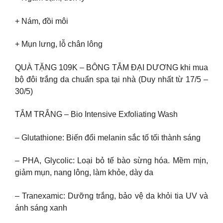
+ Nám, đồi môi
+ Mụn lưng, lỗ chân lông
QUÀ TẶNG 109K – BÔNG TẮM ĐẠI DƯƠNG khi mua
bộ đôi trắng da chuẩn spa tại nhà (Duy nhất từ 17/5 –
30/5)
TẮM TRẮNG – Bio Intensive Exfoliating Wash
– Glutathione: Biến đổi melanin sắc tố tối thành sáng
– PHA, Glycolic: Loại bỏ tế bào sừng hóa. Mềm mịn,
giảm mụn, nang lông, làm khỏe, dày da
– Tranexamic: Dưỡng trắng, bảo vệ da khỏi tia UV và
ánh sáng xanh