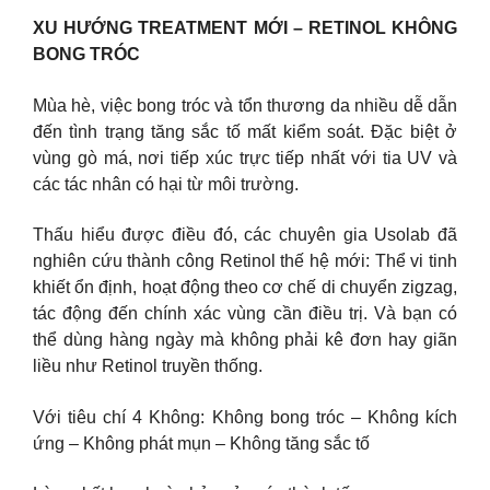
XU HƯỚNG TREATMENT MỚI – RETINOL KHÔNG
BONG TRÓC
Mùa hè, việc bong tróc và tổn thương da nhiều dễ dẫn
đến tình trạng tăng sắc tố mất kiểm soát. Đặc biệt ở
vùng gò má, nơi tiếp xúc trực tiếp nhất với tia UV và
các tác nhân có hại từ môi trường.
Thấu hiểu được điều đó, các chuyên gia Usolab đã
nghiên cứu thành công Retinol thế hệ mới: Thể vi tinh
khiết ổn định, hoạt động theo cơ chế di chuyển zigzag,
tác động đến chính xác vùng cần điều trị. Và bạn có
thể dùng hàng ngày mà không phải kê đơn hay giãn
liều như Retinol truyền thống.
Với tiêu chí 4 Không: Không bong tróc – Không kích
ứng – Không phát mụn – Không tăng sắc tố