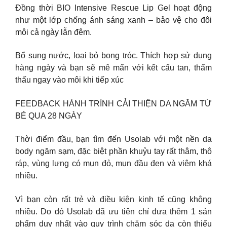
Đồng thời BIO Intensive Rescue Lip Gel hoạt động
như một lớp chống ánh sáng xanh – bảo vệ cho đôi
môi cả ngày lẫn đêm.
Bổ sung nước, loại bỏ bong tróc. Thích hợp sử dụng
hàng ngày và bạn sẽ mê mẩn với kết cấu tan, thẩm
thấu ngay vào môi khi tiếp xúc
FEEDBACK HÀNH TRÌNH CẢI THIỆN DA NGĂM TỪ
BÉ QUA 28 NGÀY
Thời điểm đầu, bạn tìm đến Usolab với một nền da
body ngăm sạm, đặc biệt phần khuỷu tay rất thâm, thô
ráp, vùng lưng có mụn đỏ, mụn đầu đen và viêm khá
nhiều.
Vì bạn còn rất trẻ và điều kiện kinh tế cũng không
nhiều. Do đó Usolab đã ưu tiên chỉ đưa thêm 1 sản
phẩm duy nhất vào quy trình chăm sóc da còn thiếu