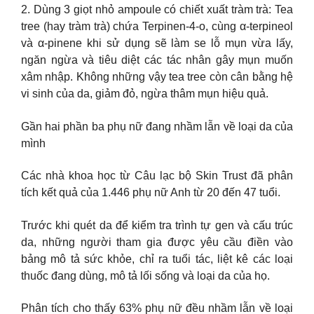
2. Dùng 3 giọt nhỏ ampoule có chiết xuất tràm trà: Tea
tree (hay tràm trà) chứa Terpinen-4-o, cùng α-terpineol
và α-pinene khi sử dụng sẽ làm se lỗ mụn vừa lấy,
ngăn ngừa và tiêu diệt các tác nhân gây mụn muốn
xâm nhập. Không những vậy tea tree còn cân bằng hệ
vi sinh của da, giảm đỏ, ngừa thâm mụn hiệu quả.
Gần hai phần ba phụ nữ đang nhầm lẫn về loại da của
mình
Các nhà khoa học từ Câu lạc bộ Skin Trust đã phân
tích kết quả của 1.446 phụ nữ Anh từ 20 đến 47 tuổi.
Trước khi quét da để kiểm tra trình tự gen và cấu trúc
da, những người tham gia được yêu cầu điền vào
bảng mô tả sức khỏe, chỉ ra tuổi tác, liệt kê các loại
thuốc đang dùng, mô tả lối sống và loại da của họ.
Phân tích cho thấy 63% phụ nữ đều nhầm lẫn về loại