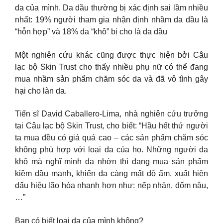
da của mình. Da dầu thường bị xác định sai lầm nhiều
nhất: 19% người tham gia nhận định nhầm da dầu là
“hỗn hợp” và 18% da “khô” bị cho là da dầu
Một nghiên cứu khác cũng được thực hiện bởi Câu
lạc bộ Skin Trust cho thấy nhiều phụ nữ có thể đang
mua nhầm sản phẩm chăm sóc da và đã vô tình gây
hại cho làn da.
Tiến sĩ David Caballero-Lima, nhà nghiên cứu trưởng
tại Câu lạc bộ Skin Trust, cho biết: “Hầu hết thứ người
ta mua đều có giá quá cao – các sản phẩm chăm sóc
không phù hợp với loại da của họ. Những người da
khô mà nghĩ mình da nhờn thì đang mua sản phẩm
kiềm dầu mạnh, khiến da càng mất độ ẩm, xuất hiện
dấu hiệu lão hóa nhanh hơn như: nếp nhăn, đốm nâu,
…”
Bạn có biết loại da của mình không?