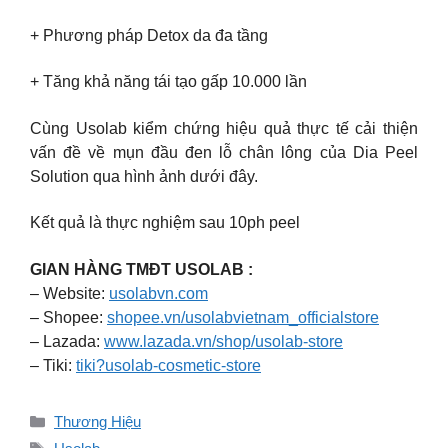
+ Phương pháp Detox da đa tầng
+ Tăng khả năng tái tạo gấp 10.000 lần
Cùng Usolab kiểm chứng hiệu quả thực tế cải thiện
vấn đề về mụn đầu đen lỗ chân lông của Dia Peel
Solution qua hình ảnh dưới đây.
Kết quả là thực nghiệm sau 10ph peel
GIAN HÀNG TMĐT USOLAB :
– Website:
usolabvn.com
– Shopee:
shopee.vn/usolabvietnam_officialstore
– Lazada:
www.lazada.vn/shop/usolab-store
– Tiki:
tiki?usolab-cosmetic-store
Danh
Thương Hiệu
mục
Thẻ