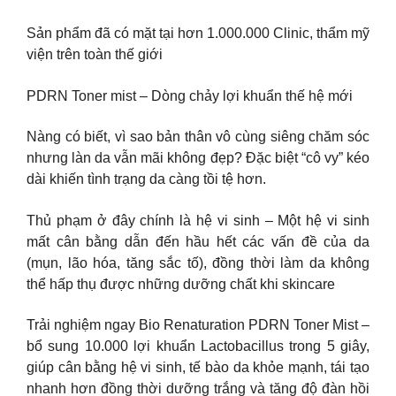
Sản phẩm đã có mặt tại hơn 1.000.000 Clinic, thẩm mỹ
viện trên toàn thế giới
PDRN Toner mist – Dòng chảy lợi khuẩn thế hệ mới
Nàng có biết, vì sao bản thân vô cùng siêng chăm sóc
nhưng làn da vẫn mãi không đẹp? Đặc biệt “cô vy” kéo
dài khiến tình trạng da càng tồi tệ hơn.
Thủ phạm ở đây chính là hệ vi sinh – Một hệ vi sinh
mất cân bằng dẫn đến hầu hết các vấn đề của da
(mụn, lão hóa, tăng sắc tố), đồng thời làm da không
thể hấp thụ được những dưỡng chất khi skincare
Trải nghiệm ngay Bio Renaturation PDRN Toner Mist –
bổ sung 10.000 lợi khuẩn Lactobacillus trong 5 giây,
giúp cân bằng hệ vi sinh, tế bào da khỏe mạnh, tái tạo
nhanh hơn đồng thời dưỡng trắng và tăng độ đàn hồi