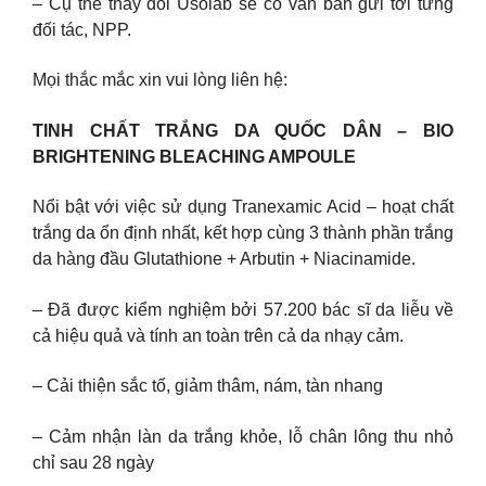
– Cụ thể thay đổi Usolab sẽ có văn bản gửi tới từng
đối tác, NPP.
Mọi thắc mắc xin vui lòng liên hệ:
TINH CHẤT TRẮNG DA QUỐC DÂN – BIO
BRIGHTENING BLEACHING AMPOULE
Nổi bật với việc sử dụng Tranexamic Acid – hoạt chất
trắng da ổn định nhất, kết hợp cùng 3 thành phần trắng
da hàng đầu Glutathione + Arbutin + Niacinamide.
– Đã được kiểm nghiệm bởi 57.200 bác sĩ da liễu về
cả hiệu quả và tính an toàn trên cả da nhạy cảm.
– Cải thiện sắc tố, giảm thâm, nám, tàn nhang
– Cảm nhận làn da trắng khỏe, lỗ chân lông thu nhỏ
chỉ sau 28 ngày