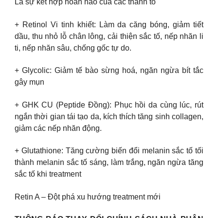
Là sự kết hợp hoàn hảo của các thành tố
+ Retinol Vi tinh khiết: Làm da căng bóng, giảm tiết
dầu, thu nhỏ lỗ chân lông, cải thiện sắc tố, nếp nhăn li
ti, nếp nhăn sâu, chống gốc tự do.
+ Glycolic: Giảm tế bào sừng hoá, ngăn ngừa bít tắc
gây mụn
+ GHK CU (Peptide Đồng): Phục hồi da cùng lúc, rút
ngắn thời gian tái tạo da, kích thích tăng sinh collagen,
giảm các nếp nhăn động.
+ Glutathione: Tăng cường biến đổi melanin sắc tố tối
thành melanin sắc tố sáng, làm trắng, ngăn ngừa tăng
sắc tố khi treatment
Retin A – Đột phá xu hướng treatment mới