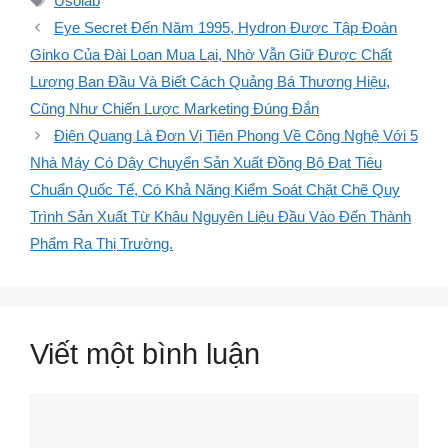
Usolab
Eye Secret Đến Năm 1995, Hydron Được Tập Đoàn
Ginko Của Đài Loan Mua Lại, Nhờ Vẫn Giữ Được Chất
Lượng Ban Đầu Và Biết Cách Quảng Bá Thương Hiệu,
Cũng Như Chiến Lược Marketing Đúng Đắn
Điện Quang Là Đơn Vị Tiên Phong Về Công Nghệ Với 5
Nhà Máy Có Dây Chuyển Sản Xuất Đồng Bộ Đạt Tiêu
Chuẩn Quốc Tế, Có Khả Năng Kiểm Soát Chặt Chẽ Quy
Trình Sản Xuất Từ Khâu Nguyên Liệu Đầu Vào Đến Thành
Phẩm Ra Thị Trường.
Viết một bình luận
Bình
luận