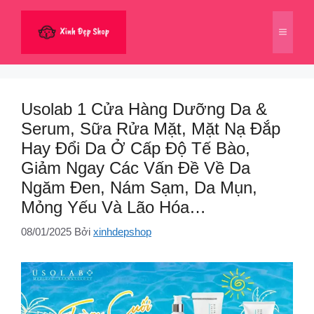
Chuyển
đến
Menu
nội
dung
Usolab 1 Cửa Hàng Dưỡng Da &
Serum, Sữa Rửa Mặt, Mặt Nạ Đắp
Hay Đổi Da Ở Cấp Độ Tế Bào,
Giảm Ngay Các Vấn Đề Về Da
Ngăm Đen, Nám Sạm, Da Mụn,
Mỏng Yếu Và Lão Hóa…
08/01/2025
Bởi
xinhdepshop