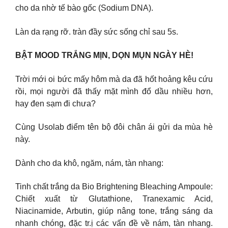
cho da nhờ tế bào gốc (Sodium DNA).
Làn da rạng rỡ. tràn đầy sức sống chỉ sau 5s.
BẬT MOOD TRẮNG MỊN, DỌN MỤN NGÀY HÈ!
Trời mới oi bức mấy hôm mà da đã hốt hoảng kêu cứu
rồi, mọi người đã thấy mặt mình đổ dầu nhiều hơn,
hay đen sạm đi chưa?
Cùng Usolab điểm tên bộ đôi chân ái gửi da mùa hè
này.
Dành cho da khô, ngăm, nám, tàn nhang:
Tinh chất trắng da Bio Brightening Bleaching Ampoule:
Chiết xuất từ Glutathione, Tranexamic Acid,
Niacinamide, Arbutin, giúp nâng tone, trắng sáng da
nhanh chóng, đặc tr.ị các vấn đề về nám, tàn nhang.