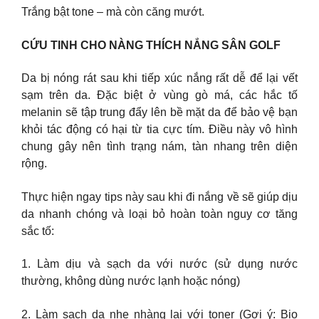
Trắng bật tone – mà còn căng mướt.
CỨU TINH CHO NÀNG THÍCH NẮNG SÂN GOLF
Da bị nóng rát sau khi tiếp xúc nắng rất dễ để lại vết
sạm trên da. Đặc biệt ở vùng gò má, các hắc tố
melanin sẽ tập trung đẩy lên bề mặt da để bảo vệ bạn
khỏi tác động có hại từ tia cực tím. Điều này vô hình
chung gây nên tình trạng nám, tàn nhang trên diện
rộng.
Thực hiện ngay tips này sau khi đi nắng về sẽ giúp dịu
da nhanh chóng và loại bỏ hoàn toàn nguy cơ tăng
sắc tố:
1. Làm dịu và sạch da với nước (sử dụng nước
thường, không dùng nước lạnh hoặc nóng)
2. Làm sạch da nhẹ nhàng lại với toner (Gợi ý: Bio