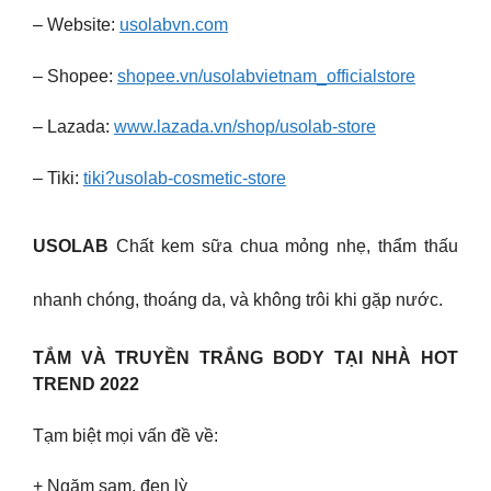
– Website:
usolabvn.com
– Shopee:
shopee.vn/usolabvietnam_officialstore
– Lazada:
www.lazada.vn/shop/usolab-store
– Tiki:
tiki?usolab-cosmetic-store
USOLAB
Chất kem sữa chua mỏng nhẹ, thẩm thấu
nhanh chóng, thoáng da, và không trôi khi gặp nước.
TẮM VÀ TRUYỀN TRẮNG BODY TẠI NHÀ HOT
TREND 2022
Tạm biệt mọi vấn đề về:
+ Ngăm sạm, đen lỳ