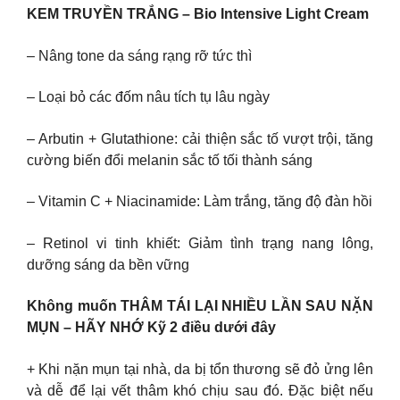
KEM TRUYỀN TRẮNG – Bio Intensive Light Cream
– Nâng tone da sáng rạng rỡ tức thì
– Loại bỏ các đốm nâu tích tụ lâu ngày
– Arbutin + Glutathione: cải thiện sắc tố vượt trội, tăng
cường biến đổi melanin sắc tố tối thành sáng
– Vitamin C + Niacinamide: Làm trắng, tăng độ đàn hồi
– Retinol vi tinh khiết: Giảm tình trạng nang lông,
dưỡng sáng da bền vững
Không muốn THÂM TÁI LẠI NHIỀU LẦN SAU NẶN
MỤN – HÃY NHỚ Kỹ 2 điều dưới đây
+ Khi nặn mụn tại nhà, da bị tổn thương sẽ đỏ ửng lên
và dễ để lại vết thâm khó chịu sau đó. Đặc biệt nếu