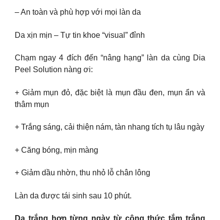
– An toàn và phù hợp với mọi làn da
Da xịn mịn – Tự tin khoe “visual” đỉnh
Chạm ngay 4 đích đến “nâng hạng” làn da cùng Dia
Peel Solution nàng ơi:
+ Giảm mụn đỏ, đặc biệt là mụn đầu đen, mụn ẩn và
thâm mụn
+ Trắng sáng, cải thiện nám, tàn nhang tích tụ lâu ngày
+ Căng bóng, mịn màng
+ Giảm dầu nhờn, thu nhỏ lỗ chân lông
Làn da được tái sinh sau 10 phút.
Da trắng hơn từng ngày từ công thức tắm trắng