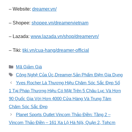
– Website:
dreamer.vn/
– Shopee:
shopee.vn/dreamervietnam
– Lazada:
www.lazada.vn/shop/dreamervn/
– Tiki:
tiki.vn/cua-hang/dreamer-official
Danh
Mã Giảm Giá
mục
Thẻ
Công Nghệ Của Úc
,
Dreamer
,
Sản Phẩm Điện Gia Dụng
Yves Rocher Là Thương Hiệu Chăm Sóc Sắc Đẹp Số
1 Tại Pháp Thương Hiệu Có Mặt Trên 5 Châu Lục Và Hơn
90 Quốc Gia Với Hơn 4000 Cửa Hàng Và Trung Tâm
Chăm Sóc Sắc Đẹp
Planet Sports Outlet Vincom Thảo Điền: Tầng 2 –
Vincom Thảo Điền – 161 Xa Lộ Hà Nội, Quận 2, Tphcm