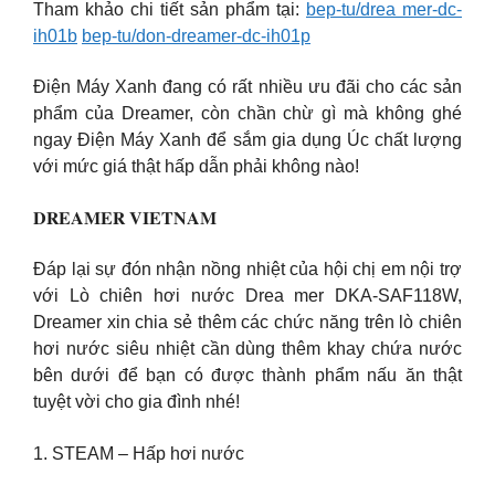
Tham khảo chi tiết sản phẩm tại:
bep-tu/drea mer-dc-
ih01b
bep-tu/don-dreamer-dc-ih01p
Điện Máy Xanh đang có rất nhiều ưu đãi cho các sản
phẩm của Dreamer, còn chần chừ gì mà không ghé
ngay Điện Máy Xanh để sắm gia dụng Úc chất lượng
với mức giá thật hấp dẫn phải không nào!
𝐃𝐑𝐄𝐀𝐌𝐄𝐑 𝐕𝐈𝐄𝐓𝐍𝐀𝐌
Đáp lại sự đón nhận nồng nhiệt của hội chị em nội trợ
với Lò chiên hơi nước Drea mer DKA-SAF118W,
Dreamer xin chia sẻ thêm các chức năng trên lò chiên
hơi nước siêu nhiệt cần dùng thêm khay chứa nước
bên dưới để bạn có được thành phẩm nấu ăn thật
tuyệt vời cho gia đình nhé!
1. STEAM – Hấp hơi nước