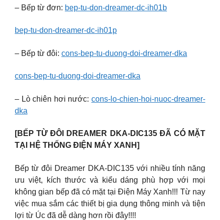
– Bếp từ đơn:
bep-tu-don-dreamer-dc-ih01b
bep-tu-don-dreamer-dc-ih01p
– Bếp từ đôi:
cons-bep-tu-duong-doi-dreamer-dka
cons-bep-tu-duong-doi-dreamer-dka
– Lò chiên hơi nước:
cons-lo-chien-hoi-nuoc-dreamer-
dka
[BẾP TỪ ĐÔI DREAMER DKA-DIC135 ĐÃ CÓ MẶT
TẠI HỆ THỐNG ĐIỆN MÁY XANH]
Bếp từ đôi Dreamer DKA-DIC135 với nhiều tính năng
ưu việt, kích thước và kiểu dáng phù hợp với mọi
không gian bếp đã có mặt tại Điện Máy Xanh!!! Từ nay
việc mua sắm các thiết bị gia dụng thông minh và tiện
lợi từ Úc đã dễ dàng hơn rồi đây!!!!