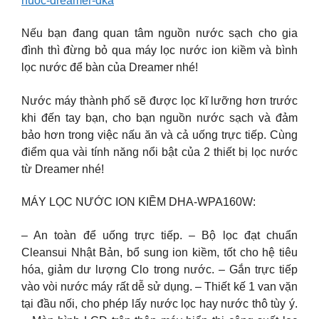
nuoc-dreamer-dka
Nếu bạn đang quan tâm nguồn nước sạch cho gia
đình thì đừng bỏ qua máy lọc nước ion kiềm và bình
lọc nước để bàn của Dreamer nhé!
Nước máy thành phố sẽ được lọc kĩ lưỡng hơn trước
khi đến tay bạn, cho bạn nguồn nước sạch và đảm
bảo hơn trong việc nấu ăn và cả uống trực tiếp. Cùng
điểm qua vài tính năng nổi bật của 2 thiết bị lọc nước
từ Dreamer nhé!
MÁY LỌC NƯỚC ION KIỀM DHA-WPA160W:
– An toàn để uống trực tiếp. – Bộ lọc đạt chuẩn
Cleansui Nhật Bản, bổ sung ion kiềm, tốt cho hệ tiêu
hóa, giảm dư lượng Clo trong nước. – Gắn trực tiếp
vào vòi nước máy rất dễ sử dụng. – Thiết kế 1 van vặn
tại đầu nối, cho phép lấy nước lọc hay nước thô tùy ý.