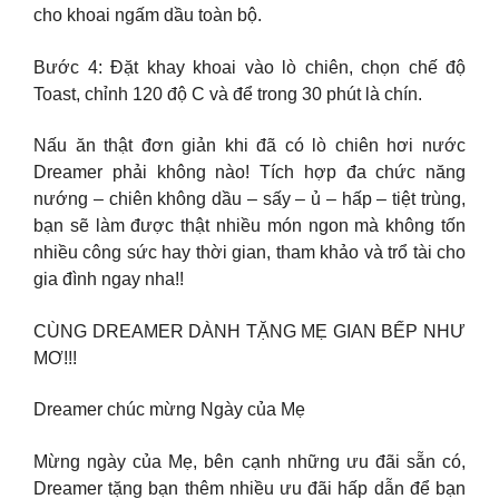
cho khoai ngấm dầu toàn bộ.
Bước 4: Đặt khay khoai vào lò chiên, chọn chế độ
Toast, chỉnh 120 độ C và để trong 30 phút là chín.
Nấu ăn thật đơn giản khi đã có lò chiên hơi nước
Dreamer phải không nào! Tích hợp đa chức năng
nướng – chiên không dầu – sấy – ủ – hấp – tiệt trùng,
bạn sẽ làm được thật nhiều món ngon mà không tốn
nhiều công sức hay thời gian, tham khảo và trổ tài cho
gia đình ngay nha!!
CÙNG DREAMER DÀNH TẶNG MẸ GIAN BẾP NHƯ
MƠ!!!
Dreamer chúc mừng Ngày của Mẹ
Mừng ngày của Mẹ, bên cạnh những ưu đãi sẵn có,
Dreamer tặng bạn thêm nhiều ưu đãi hấp dẫn để bạn