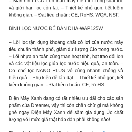
– Màn hình LCD trên thân máy hiển thị công suất lọc
và giới hạn lọc còn lại. – Thiết kế nhỏ gọn, tiết kiệm
không gian. – Đạt tiêu chuẩn: CE, RoHS, WQA, NSF.
BÌNH LỌC NƯỚC ĐỂ BÀN DHA-WAP125W
– Lõi lọc tận dụng khoáng chất có lợi của nước máy
tiêu chuẩn thành phố, giảm dư lượng Clo trong nước.
– Lõi nhựa an toàn cùng than hoạt tính, hạt trao đổi ion
và các vật liệu lọc giúp lọc nước hiệu quả, an toàn. –
Cơ chế lọc NANO PLUS vô cùng nhanh chóng và
hiệu quả – Phụ kiện dễ lắp đặt. – Thiết kế nhỏ gọn, tiết
kiệm không gian. – Đạt tiêu chuẩn: CE, RoHS.
Điện Máy Xanh đang có rất nhiều ưu đãi cho các sản
phẩm của Dreamer, vậy thì còn chần chừ gì mà không
ghé ngay Điện Máy Xanh để sắm gia dụng Úc chất
lượng với mức giá thật hấp dẫn phải không nào!