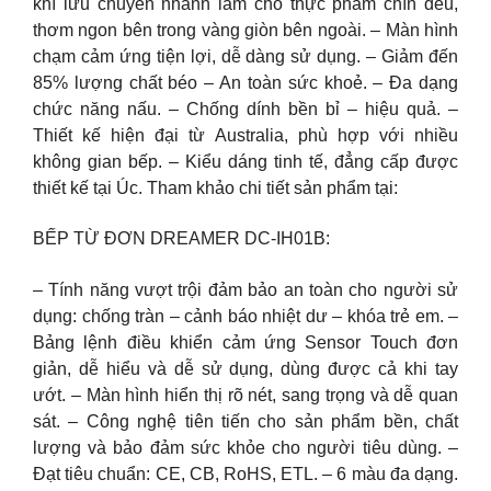
khí lưu chuyển nhanh làm cho thực phẩm chín đều,
thơm ngon bên trong vàng giòn bên ngoài. – Màn hình
chạm cảm ứng tiện lợi, dễ dàng sử dụng. – Giảm đến
85% lượng chất béo – An toàn sức khoẻ. – Đa dạng
chức năng nấu. – Chống dính bền bỉ – hiệu quả. –
Thiết kế hiện đại từ Australia, phù hợp với nhiều
không gian bếp. – Kiểu dáng tinh tế, đẳng cấp được
thiết kế tại Úc. Tham khảo chi tiết sản phẩm tại:
BẾP TỪ ĐƠN DREAMER DC-IH01B:
– Tính năng vượt trội đảm bảo an toàn cho người sử
dụng: chống tràn – cảnh báo nhiệt dư – khóa trẻ em. –
Bảng lệnh điều khiển cảm ứng Sensor Touch đơn
giản, dễ hiểu và dễ sử dụng, dùng được cả khi tay
ướt. – Màn hình hiển thị rõ nét, sang trọng và dễ quan
sát. – Công nghệ tiên tiến cho sản phẩm bền, chất
lượng và bảo đảm sức khỏe cho người tiêu dùng. –
Đạt tiêu chuẩn: CE, CB, RoHS, ETL. – 6 màu đa dạng.