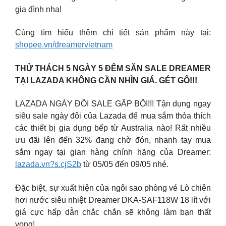
gia đình nha!
Cùng tìm hiểu thêm chi tiết sản phẩm này tại:
shopee.vn/dreamervietnam
THỬ THÁCH 5 NGÀY 5 ĐÊM SĂN SALE DREAMER
TẠI LAZADA KHÔNG CẦN NHÌN GIÁ. GÉT GÔ!!!
LAZADA NGÀY ĐÔI SALE GẤP BỘI!!! Tận dụng ngay
siêu sale ngày đôi của Lazada để mua sắm thỏa thích
các thiết bị gia dụng bếp từ Australia nào! Rất nhiều
ưu đãi lên đến 32% đang chờ đón, nhanh tay mua
sắm ngay tại gian hàng chính hãng của Dreamer:
lazada.vn?s.cjS2b
từ 05/05 đến 09/05 nhé.
Đặc biệt, sự xuất hiện của ngôi sao phòng vé Lò chiên
hơi nước siêu nhiệt Dreamer DKA-SAF118W 18 lít với
giá cực hấp dẫn chắc chắn sẽ không làm bạn thất
vọng!