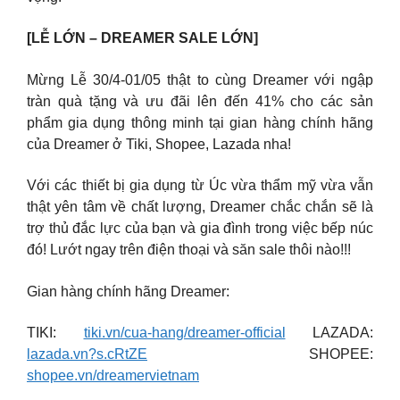
[LỄ LỚN – DREAMER SALE LỚN]
Mừng Lễ 30/4-01/05 thật to cùng Dreamer với ngập
tràn quà tặng và ưu đãi lên đến 41% cho các sản
phẩm gia dụng thông minh tại gian hàng chính hãng
của Dreamer ở Tiki, Shopee, Lazada nha!
Với các thiết bị gia dụng từ Úc vừa thẩm mỹ vừa vẫn
thật yên tâm về chất lượng, Dreamer chắc chắn sẽ là
trợ thủ đắc lực của bạn và gia đình trong việc bếp núc
đó! Lướt ngay trên điện thoại và săn sale thôi nào!!!
Gian hàng chính hãng Dreamer:
TIKI:
tiki.vn/cua-hang/dreamer-official
LAZADA:
lazada.vn?s.cRtZE
SHOPEE:
shopee.vn/dreamervietnam