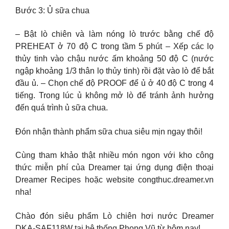
Bước 3: Ủ sữa chua
– Bật lò chiên và làm nóng lò trước bằng chế độ
PREHEAT ở 70 độ C trong tầm 5 phút – Xếp các lọ
thủy tinh vào chậu nước ấm khoảng 50 độ C (nước
ngập khoảng 1/3 thân lọ thủy tinh) rồi đặt vào lò để bắt
đầu ủ. – Chọn chế độ PROOF để ủ ở 40 độ C trong 4
tiếng. Trong lúc ủ không mở lò để tránh ảnh hưởng
đến quá trình ủ sữa chua.
Đón nhận thành phẩm sữa chua siêu mịn ngay thôi!
Cùng tham khảo thật nhiều món ngon với kho công
thức miễn phí của Dreamer tại ứng dụng điện thoại
Dreamer Recipes hoặc website congthuc.dreamer.vn
nha!
Chào đón siêu phẩm Lò chiên hơi nước Dreamer
DKA-SAF118W tại hệ thống Phong Vũ từ hôm nay!