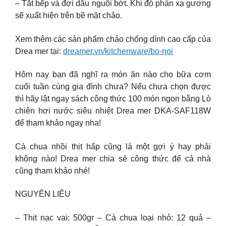
– Tắt bếp và đợi dầu nguội bớt. Khi đó phản xạ gương
sẽ xuất hiện trên bề mặt chảo.
Xem thêm các sản phẩm chảo chống dính cao cấp của
Drea mer tại:
dreamer.vn/kitchenware/bo-noi
Hôm nay bạn đã nghĩ ra món ăn nào cho bữa cơm
cuối tuần cùng gia đình chưa? Nếu chưa chọn được
thì hãy lật ngay sách công thức 100 món ngon bằng Lò
chiên hơi nước siêu nhiệt Drea mer DKA-SAF118W
để tham khảo ngay nha!
Cà chua nhồi thịt hấp cũng là một gợi ý hay phải
không nào! Drea mer chia sẻ công thức để cả nhà
cũng tham khảo nhé!
NGUYÊN LIỆU
– Thịt nạc vai: 500gr – Cà chua loại nhỏ: 12 quả –