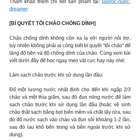
Tham khảo thêm chi tiết sản phẩm tại:
tag/loc-nuoc-
dreamer
[BÍ QUYẾT TÔI CHẢO CHỐNG DÍNH]
Chảo chống dính không còn xa lạ với người nội trợ,
tuy nhiên không phải ai cũng biết bí quyết “tôi chảo” để
tăng độ bền và độ chống dính của chảo. Cùng xem bài
viết dưới đây để học ngay mẹo vặt cực hay này nhé:
Làm sạch chảo trước khi sử dụng lần đầu:
Đổ một lượng nước nhất định cho đến khi ngập 2/3
chảo và một thìa giấm, sau đó đun nóng nước để làm
sạch chảo trước khi sử dụng lần đầu (hoặc vệ sinh
chảo thật sạch bằng bọt biển mềm và chất tẩy rửa, sau
đó đổ nước sạch vào chảo và đun sôi khoảng 1-2 lần,
sau đó lau khô bên trong và bên ngoài trước khi sử
dụng).