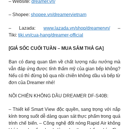
– Website:
dreamer.vn/
– Shopee:
shopee.vn/dreamervietnam
– Lazada:
www.lazada.vn/shop/dreamervn/
–
Tiki:
tiki.vn/cua-hang/dreamer-official
[GIÁ SỐC CUỐI TUẦN – MUA SẮM THẢ GA]
Bạn có đang quan tâm về chất lượng nấu nướng mà
vẫn đáp ứng được tính thẩm mỹ của gian bếp không?
Nếu có thì đừng bỏ qua nồi chiên không dầu và bếp từ
đơn của Dreamer nhé!
NỒI CHIÊN KHÔNG DẦU DREAMER DF-S40B:
– Thiết kế Smart View độc quyền, sang trọng với nắp
kính trong suốt dễ dàng quan sát thực phẩm trong quá
trình chế biến. – Công nghệ đốt nóng Rapid Air không