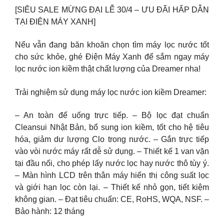
[SIÊU SALE MỪNG ĐẠI LỄ 30/4 – ƯU ĐÃI HẤP DẪN
TẠI ĐIỆN MÁY XANH]
Nếu vẫn đang băn khoăn chọn tìm máy lọc nước tốt
cho sức khỏe, ghé Điện Máy Xanh để sắm ngay máy
lọc nước ion kiềm thật chất lượng của Dreamer nha!
Trải nghiệm sử dụng máy lọc nước ion kiềm Dreamer:
– An toàn để uống trực tiếp. – Bộ lọc đạt chuẩn
Cleansui Nhật Bản, bổ sung ion kiềm, tốt cho hệ tiêu
hóa, giảm dư lượng Clo trong nước. – Gắn trực tiếp
vào vòi nước máy rất dễ sử dụng. – Thiết kế 1 van vặn
tại đầu nối, cho phép lấy nước lọc hay nước thô tùy ý.
– Màn hình LCD trên thân máy hiển thị công suất lọc
và giới hạn lọc còn lại. – Thiết kế nhỏ gọn, tiết kiệm
không gian. – Đạt tiêu chuẩn: CE, RoHS, WQA, NSF. –
Bảo hành: 12 tháng