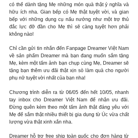
có thể dành tặng Mẹ những món quà thật ý nghĩa và
hữu ích nha. Gian bếp có Mẹ thật tuyệt vời, và gian
bếp với những dụng cụ nấu nướng như một trợ thủ
đắc lực đỡ đần cho Mẹ thì sẽ càng tuyệt hơn phải
không nào!
Chỉ cần gửi tin nhắn đến Fanpage Dreamer Việt Nam
về sản phẩm Dreamer mà bạn đang muốn sắm tặng
Mẹ, kèm một tấm ảnh bạn chụp cùng Mẹ, Dreamer sẽ
tặng bạn thêm ưu đãi thật xịn sò làm quà cho người
phụ nữ tuyệt vời nhất của bạn nha!
Chương trình diễn ra từ 06/05 đến hết 10/05, nhanh
tay inbox cho Dreamer Việt Nam để nhận ưu đãi.
Đừng quên kèm theo một tấm ảnh thật đáng yêu với
Mẹ để sắm thật nhiều thiết bị gia dụng từ Úc vừa chất
lượng vừa thật xinh xắn nha.
Dreamer hỗ trợ free ship toàn quốc cho đơn hàng từ