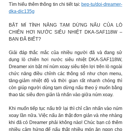
Tìm hiểu thêm thông tin chi tiết tại:
bep-tu/doi-dreamer-
dka-dic135g
BẬT MÍ TÍNH NĂNG TẠM DỪNG NẤU CỦA LÒ
CHIÊN HƠI NƯỚC SIÊU NHIỆT DKA-SAF118W –
BẠN ĐÃ BIẾT?
Giải đáp thắc mắc của nhiều người đã và đang sử
dụng lò chiên hơi nước siêu nhiệt DKA-SAF118W,
Dreamer xin bật mí núm xoay siêu tiện lợi trên lò ngoài
chức năng điều chỉnh các thông số như chọn menu,
tăng-giảm nhiệt độ và thời gian rất nhanh chóng thì
còn giúp người dùng tạm dừng nấu theo ý muốn bằng
thao tác siêu đơn giản là nhấn vào giữa núm xoay.
Khi muốn tiếp tục nấu trở lại thì chỉ cần nhấn vào núm
xoay lần nữa. Việc nấu ăn thật đơn giản và nhẹ nhàng
khi đã có Dreamer phải không nào! Chúc bạn có thêm
nhiều cảm hứng để nấu thật nhiều món ăn ngon cho