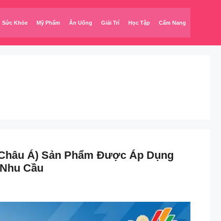
Sức Khỏe
Mỹ Phẩm
Ăn Uống
Giải Trí
Học Tập
Cẩm Nang
(Châu Á) Sản Phẩm Được Áp Dụng
 Nhu Cầu