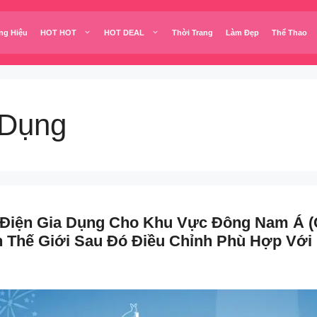
ng Hiệu
HOT HOT
HOT DEAL
Thời Trang
Làm Đẹp
Thể Thao
 Dụng
 Điện Gia Dụng Cho Khu Vực Đông Nam Á 
n Thế Giới Sau Đó Điều Chỉnh Phù Hợp Với