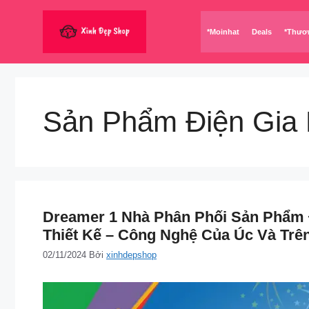
Chuyển
đến
*Moinhat
Deals
*Thươ
nội
dung
Sản Phẩm Điện Gia
Dreamer 1 Nhà Phân Phối Sản Phẩm
Thiết Kế – Công Nghệ Của Úc Và Trê
02/11/2024
Bởi
xinhdepshop