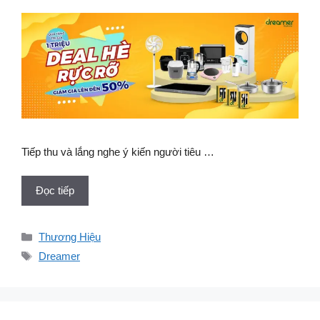
Tiếp thu và lắng nghe ý kiến người tiêu …
Đọc tiếp
Danh
Thương Hiệu
mục
Thẻ
Dreamer