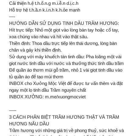
Cải thiện h.ệ t.h.ố.n.g m.i.ễ.n d.ị.c.h
Hỗ trợ hệ t.h.ầ.n k.i.n.h k.h.ỏe mạnh
—-
HƯỚNG DẪN SỬ DỤNG TINH DẦU TRẦM HƯƠNG:
Hít trực tiếp: Nhỏ một giọt vào lòng bàn tay hoặc cổ tay,
xoa chúng vào nhau và hít vào thật sâu.
Thiền định: Thoa dầu trực tiếp lên thái dương, lòng bàn
chân và gáy khi thiền định.
Sử dụng với máy khuếch tán tinh dầu: Pha loãng một vài
giọt nước tinh dầu với nước và thưởng thức tinh dầu trầm
Để quần áo thơm mùi gỗ trầm, nhỏ 1 vài giọt tinh dầu vào
tủ quần áo để tạo mùi thơm
INBOX cho Xưởng Mộc Việt để được tư vấn thêm và đặt
ngay một lọ tinh dầu Trầm nguyên chất
INBOX XƯỞNG: m.me/xuongmocviet
—–
3 CÁCH PHÂN BIỆT TRẦM HƯƠNG THẬT VÀ TRẦM
HƯƠNG NẤU DẦU
Trầm hương với những giá trị về phong thuỷ, sức khoẻ và