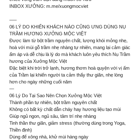
INBOX XƯỞNG: m.me/xuongmocviet
—–
06 LÝ DO KHIẾN KHÁCH NÀO CŨNG ƯNG DÙNG NỤ
TRẦM HƯƠNG XƯỞNG MỘC VIỆT
Được làm từ bột trầm nguyên chất, lượng khói mỏng nhẹ,
hoà với mùi gỗ trầm nhẹ nhàng tự nhiên, mang lại cảm giác
ấm áp và dễ chịu là lý do mà khách luôn yêu thích Nụ Trầm
hương của Xưởng Mộc Việt
Đặc biệt khi trời trở lạnh, hương thơm hoà quyện với vị ấm
của Trầm lại khiến người ta cảm thấy thư giãn, nhẹ lòng
hơn cho ngày những cuối năm
—
06 Lý Do Tại Sao Nên Chọn Xưởng Mộc Việt
Thành phần tự nhiên, bột trầm nguyên chất
Không có bất kỳ chất dẫn cháy hay hương liệu tạo mùi
Giúp ngủ ngon, ngủ sâu, tâm trí nhẹ nhàng
Tinh thần thư giãn, giảm stress (thường dùng trong Yoga,
Thiền định)
Dùng để xông nhà, khử mùi hàng ngày