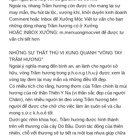
Ngoài ra, nhang Trầm hương còn được cho mang lại sự
may mắn, thu hút tài lộc, vượng khí, khởi duyên kinh doanh
Comment hoặc Inbox để Xưởng Mộc Việt tư vấn cho bạn
những dòng nhang Trầm hương có ở Xưởng
HOẶC INBOX XƯỞNG: m.me/xuongmocviet để được tư
vấn chi tiết hơn
NHỮNG SỰ THẬT THÚ VỊ XUNG QUANH “VÒNG TAY
TRẦM HƯƠNG”
Ngoài ý nghĩa mang đến bình an, an lành cho người sở
hữu, vòng Trầm hương trong p.h.o.n.g t.h.u.ỷ được xem là
vòng tay đem lại may mắn và những điều tốt đẹp.
Có nhiều tích cho rằng, hương thơm của Trầm chính là mùi
hương của nữ thần Thiên Y Na (vị thần sắc đẹp của người
Chăm), nên nhiều người tin đeo vòng Trầm hương bên
người để được che chở cho việc làm ăn suôn sẻ và cầu
mong s.ứ.c k.h.o.ẻ tốt
Dưới góc nhìn khoa học, Trầm hương được hình thành
trên vết thương của cây Dó Bầu. Dưới tác động của thiên
nhiên, chỗ vết thương sẽ tự tiết ra một loại nhựa giúp chữa