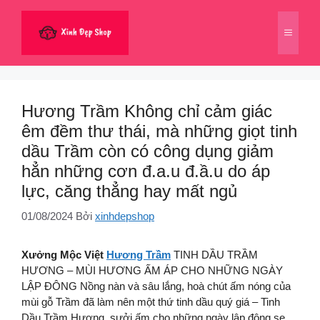
Chuyển
đến
Menu
nội
dung
Hương Trầm Không chỉ cảm giác
êm đềm thư thái, mà những giọt tinh
dầu Trầm còn có công dụng giảm
hẳn những cơn đ.a.u đ.ầ.u do áp
lực, căng thẳng hay mất ngủ
01/08/2024
Bởi
xinhdepshop
Xưởng Mộc Việt
Hương Trầm
TINH DẦU TRẦM
HƯƠNG – MÙI HƯƠNG ẤM ÁP CHO NHỮNG NGÀY
LẬP ĐÔNG Nồng nàn và sâu lắng, hoà chút ấm nóng của
mùi gỗ Trầm đã làm nên một thứ tinh dầu quý giá – Tinh
Dầu Trầm Hương, sưởi ấm cho những ngày lập đông se