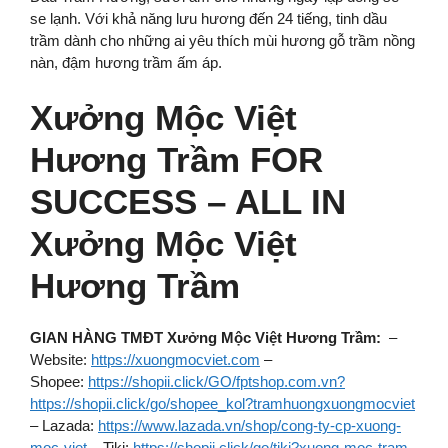
se lạnh. Với khả năng lưu hương đến 24 tiếng, tinh dầu
trầm dành cho những ai yêu thích mùi hương gỗ trầm nồng
nàn, đậm hương trầm ấm áp.
Xưởng Mộc Việt
Hương Trầm FOR
SUCCESS – ALL IN
Xưởng Mộc Việt
Hương Trầm
GIAN HÀNG TMĐT Xưởng Mộc Việt Hương Trầm:
–
Website:
https://xuongmocviet.com
–
Shopee:
https://shopii.click/GO/fptshop.com.vn?
https://shopii.click/go/shopee_kol?tramhuongxuongmocviet
– Lazada:
https://www.lazada.vn/shop/cong-ty-cp-xuong-
moc-viet
– Tiki:
https://shopii.click/go/tiki?xuong-moc-tram-