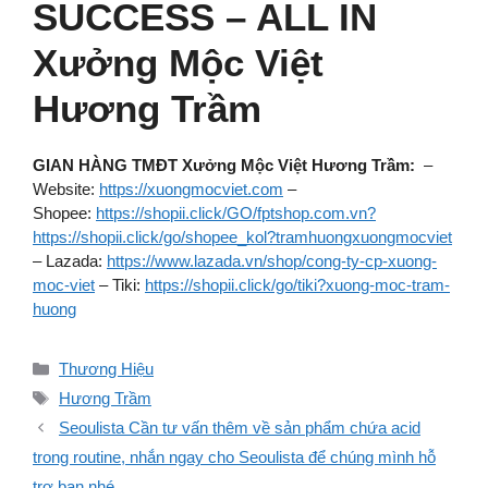
SUCCESS – ALL IN
Xưởng Mộc Việt
Hương Trầm
GIAN HÀNG TMĐT Xưởng Mộc Việt Hương Trầm:
–
Website:
https://xuongmocviet.com
–
Shopee:
https://shopii.click/GO/fptshop.com.vn?
https://shopii.click/go/shopee_kol?tramhuongxuongmocviet
– Lazada:
https://www.lazada.vn/shop/cong-ty-cp-xuong-
moc-viet
– Tiki:
https://shopii.click/go/tiki?xuong-moc-tram-
huong
Danh
Thương Hiệu
mục
Thẻ
Hương Trầm
Seoulista Cần tư vấn thêm về sản phẩm chứa acid
trong routine, nhắn ngay cho Seoulista để chúng mình hỗ
trợ bạn nhé.