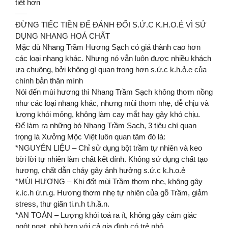
tiết hơn
—–
ĐỪNG TIẾC TIỀN ĐỂ ĐÁNH ĐỔI S.Ứ.C K.H.O.Ẻ VÌ SỬ
DỤNG NHANG HOÁ CHẤT
Mặc dù Nhang Trầm Hương Sạch có giá thành cao hơn
các loại nhang khác. Nhưng nó vẫn luôn được nhiều khách
ưa chuộng, bởi không gì quan trọng hơn s.ứ.c k.h.ỏ.e của
chính bản thân mình
Nói đến mùi hương thì Nhang Trầm Sạch không thơm nồng
như các loại nhang khác, nhưng mùi thơm nhẹ, dễ chịu và
lượng khói mỏng, không làm cay mắt hay gây khó chịu.
Để làm ra những bó Nhang Trầm Sạch, 3 tiêu chí quan
trọng là Xưởng Mộc Việt luôn quan tâm đó là:
*NGUYÊN LIỆU – Chỉ sử dụng bột trầm tự nhiên và keo
bời lời tự nhiên làm chất kết dính. Không sử dụng chất tạo
hương, chất dẫn cháy gây ảnh hưởng s.ứ.c k.h.o.ẻ
*MÙI HƯƠNG – Khi đốt mùi Trầm thơm nhẹ, không gây
k.íc.h ứ.n.g. Hương thơm nhẹ tự nhiên của gỗ Trầm, giảm
stress, thư giãn ti.n.h t.h.ầ.n.
*AN TOÀN – Lượng khói toả ra ít, không gây cảm giác
ngột ngạt, phù hợp với cả gia đình có trẻ nhỏ