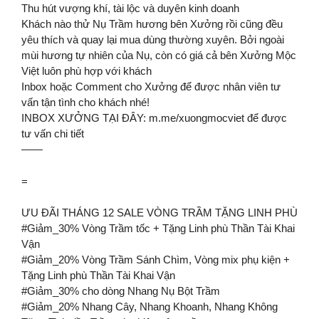
Thu hút vượng khí, tài lộc và duyên kinh doanh
Khách nào thử Nụ Trầm hương bên Xưởng rồi cũng đều
yêu thích và quay lại mua dùng thường xuyên. Bởi ngoài
mùi hương tự nhiên của Nụ, còn có giá cả bên Xưởng Mộc
Việt luôn phù hợp với khách
Inbox hoặc Comment cho Xưởng để được nhân viên tư
vấn tận tình cho khách nhé!
INBOX XƯỞNG TẠI ĐÂY: m.me/xuongmocviet để được
tư vấn chi tiết
——
=
ƯU ĐÃI THÁNG 12 SALE VÒNG TRẦM TẶNG LINH PHÙ
#Giảm_30% Vòng Trầm tốc + Tặng Linh phù Thần Tài Khai
Vận
#Giảm_20% Vòng Trầm Sánh Chìm, Vòng mix phụ kiện +
Tặng Linh phù Thần Tài Khai Vận
#Giảm_30% cho dòng Nhang Nụ Bột Trầm
#Giảm_20% Nhang Cây, Nhang Khoanh, Nhang Không