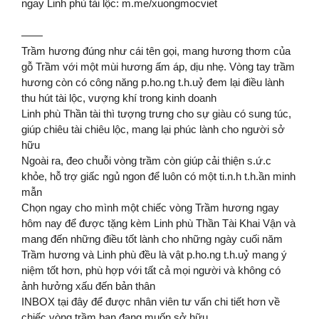
ngay Linh phù tài lộc: m.me/xuongmocviet
——
Trầm hương đúng như cái tên gọi, mang hương thơm của
gỗ Trầm với một mùi hương ấm áp, dịu nhẹ. Vòng tay trầm
hương còn có công năng p.ho.ng t.h.uỷ đem lại điều lành
thu hút tài lộc, vượng khí trong kinh doanh
Linh phù Thần tài thì tượng trưng cho sự giàu có sung túc,
giúp chiêu tài chiêu lộc, mang lại phúc lành cho người sở
hữu
Ngoài ra, đeo chuỗi vòng trầm còn giúp cải thiện s.ứ.c
khỏe, hỗ trợ giấc ngủ ngon để luôn có một ti.n.h t.h.ần minh
mẫn
Chọn ngay cho mình một chiếc vòng Trầm hương ngay
hôm nay để được tặng kèm Linh phù Thần Tài Khai Vận và
mang đến những điều tốt lành cho những ngày cuối năm
Trầm hương và Linh phù đều là vật p.ho.ng t.h.uỷ mang ý
niệm tốt hơn, phù hợp với tất cả mọi người và không có
ảnh hưởng xấu đến bản thân
INBOX tại đây để được nhân viên tư vấn chi tiết hơn về
chiếc vòng trầm bạn đang muốn sở hữu