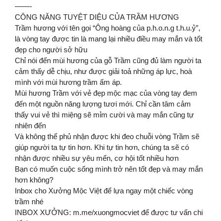
——-
CÔNG NĂNG TUYỆT DIỆU CỦA TRẦM HƯƠNG
Trầm hương với tên gọi “Ông hoàng của p.h.o.n.g t.h.u.ỷ”,
là vòng tay được tin là mang lại nhiều điều may mắn và tốt
đẹp cho người sở hữu
Chỉ nói đến mùi hương của gỗ Trầm cũng đủ làm người ta
cảm thấy dễ chịu, như được giải toả những áp lực, hoà
mình với mùi hương trầm ấm áp.
Mùi hương Trầm với vẻ đẹp mộc mạc của vòng tay đem
đến một nguồn năng lượng tươi mới. Chỉ cần tâm cảm
thấy vui vẻ thì miệng sẽ mỉm cười và may mắn cũng tự
nhiên đến
Và không thể phủ nhận được khi đeo chuỗi vòng Trầm sẽ
giúp người ta tự tin hơn. Khi tự tin hơn, chúng ta sẽ có
nhận được nhiều sự yêu mến, cơ hội tốt nhiều hơn
Bạn có muốn cuộc sống mình trở nên tốt đẹp và may mắn
hơn không?
Inbox cho Xưởng Mộc Việt để lựa ngay một chiếc vòng
trầm nhé
INBOX XƯỞNG: m.me/xuongmocviet để được tư vấn chi