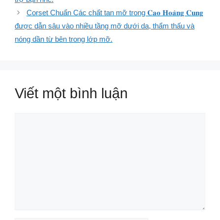
Corset Chuẩn Các chất tan mỡ trong 𝐂𝐚𝐨 𝐇𝐨𝐚̀𝐧𝐠 𝐂𝐮𝐧𝐠
được dẫn sâu vào nhiều tầng mỡ dưới da, thẩm thấu và
nóng dần từ bên trong lớp mỡ.
Viết một bình luận
Bình
luận