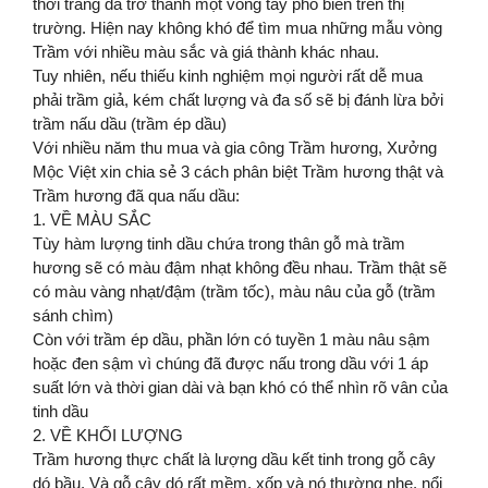
thời trang đã trở thành một vòng tay phổ biến trên thị
trường. Hiện nay không khó để tìm mua những mẫu vòng
Trầm với nhiều màu sắc và giá thành khác nhau.
Tuy nhiên, nếu thiếu kinh nghiệm mọi người rất dễ mua
phải trầm giả, kém chất lượng và đa số sẽ bị đánh lừa bởi
trầm nấu dầu (trầm ép dầu)
Với nhiều năm thu mua và gia công Trầm hương, Xưởng
Mộc Việt xin chia sẻ 3 cách phân biệt Trầm hương thật và
Trầm hương đã qua nấu dầu:
1. VỀ MÀU SẮC
Tùy hàm lượng tinh dầu chứa trong thân gỗ mà trầm
hương sẽ có màu đậm nhạt không đều nhau. Trầm thật sẽ
có màu vàng nhạt/đậm (trầm tốc), màu nâu của gỗ (trầm
sánh chìm)
Còn với trầm ép dầu, phần lớn có tuyền 1 màu nâu sậm
hoặc đen sậm vì chúng đã được nấu trong dầu với 1 áp
suất lớn và thời gian dài và bạn khó có thể nhìn rõ vân của
tinh dầu
2. VỀ KHỐI LƯỢNG
Trầm hương thực chất là lượng dầu kết tinh trong gỗ cây
dó bầu. Và gỗ cây dó rất mềm, xốp và nó thường nhẹ, nổi