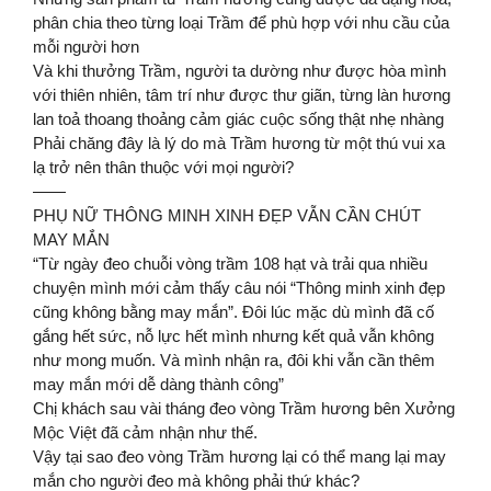
phân chia theo từng loại Trầm để phù hợp với nhu cầu của
mỗi người hơn
Và khi thưởng Trầm, người ta dường như được hòa mình
với thiên nhiên, tâm trí như được thư giãn, từng làn hương
lan toả thoang thoảng cảm giác cuộc sống thật nhẹ nhàng
Phải chăng đây là lý do mà Trầm hương từ một thú vui xa
lạ trở nên thân thuộc với mọi người?
——
PHỤ NỮ THÔNG MINH XINH ĐẸP VẪN CẦN CHÚT
MAY MẮN
“Từ ngày đeo chuỗi vòng trầm 108 hạt và trải qua nhiều
chuyện mình mới cảm thấy câu nói “Thông minh xinh đẹp
cũng không bằng may mắn”. Đôi lúc mặc dù mình đã cố
gắng hết sức, nỗ lực hết mình nhưng kết quả vẫn không
như mong muốn. Và mình nhận ra, đôi khi vẫn cần thêm
may mắn mới dễ dàng thành công”
Chị khách sau vài tháng đeo vòng Trầm hương bên Xưởng
Mộc Việt đã cảm nhận như thế.
Vậy tại sao đeo vòng Trầm hương lại có thể mang lại may
mắn cho người đeo mà không phải thứ khác?