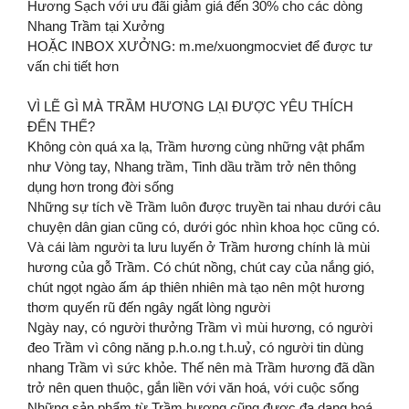
Hương Sạch với ưu đãi giảm giá đến 30% cho các dòng
Nhang Trầm tại Xưởng
HOẶC INBOX XƯỞNG: m.me/xuongmocviet để được tư
vấn chi tiết hơn
VÌ LẼ GÌ MÀ TRẦM HƯƠNG LẠI ĐƯỢC YÊU THÍCH
ĐẾN THẾ?
Không còn quá xa lạ, Trầm hương cùng những vật phẩm
như Vòng tay, Nhang trầm, Tinh dầu trầm trở nên thông
dụng hơn trong đời sống
Những sự tích về Trầm luôn được truyền tai nhau dưới câu
chuyện dân gian cũng có, dưới góc nhìn khoa học cũng có.
Và cái làm người ta lưu luyến ở Trầm hương chính là mùi
hương của gỗ Trầm. Có chút nồng, chút cay của nắng gió,
chút ngọt ngào ấm áp thiên nhiên mà tạo nên một hương
thơm quyến rũ đến ngây ngất lòng người
Ngày nay, có người thưởng Trầm vì mùi hương, có người
đeo Trầm vì công năng p.h.o.ng t.h.uỷ, có người tin dùng
nhang Trầm vì sức khỏe. Thế nên mà Trầm hương đã dần
trở nên quen thuộc, gắn liền với văn hoá, với cuộc sống
Những sản phẩm từ Trầm hương cũng được đa dạng hoá,