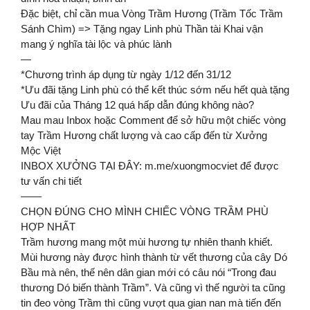
Đặc biệt, chỉ cần mua Vòng Trầm Hương (Trầm Tốc Trầm
Sánh Chìm) => Tặng ngay Linh phù Thần tài Khai vận
mang ý nghĩa tài lộc và phúc lành
—
*Chương trình áp dụng từ ngày 1/12 đến 31/12
*Ưu đãi tặng Linh phù có thể kết thúc sớm nếu hết quà tặng
Ưu đãi của Tháng 12 quá hấp dẫn đúng không nào?
Mau mau Inbox hoặc Comment để sở hữu một chiếc vòng
tay Trầm Hương chất lượng và cao cấp đến từ Xưởng
Mộc Việt
INBOX XƯỞNG TẠI ĐÂY: m.me/xuongmocviet để được
tư vấn chi tiết
——
CHỌN ĐÚNG CHO MÌNH CHIẾC VÒNG TRẦM PHÙ
HỢP NHẤT
Trầm hương mang một mùi hương tự nhiên thanh khiết.
Mùi hương này được hình thành từ vết thương của cây Dó
Bầu mà nên, thế nên dân gian mới có câu nói “Trong đau
thương Dó biến thành Trầm”. Và cũng vì thế người ta cũng
tin đeo vòng Trầm thì cũng vượt qua gian nan mà tiến đến