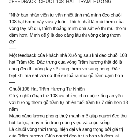
#FEEDBACK_CHUỐI_108_HẠT_TRẦM_HƯƠNG
“Nhờ bạn nhân viên tư vấn nhiệt tình mà mình đeo chuỗi
108 hạt 6mm này vừa y luôn. Thích nhất là mùi thơm của
vòng tay rất dịu, thỉnh thoảng mình chà sát vô thì mùi thơm
đậm hơn. Mình để ý là đeo càng lâu thì vòng càng thơm
đó”
—–
Một feedback của khách nhà Xưởng sau khi đeo chuỗi 108
hạt Trầm tốc. Đặc trưng của vòng Trầm hương thật đó là
càng đeo thì vòng tay sẽ càng thơm và sáng bóng. Đặc
biệt khi ma sát với cơ thể sẽ toả ra mùi gỗ trầm đậm hơn
—-
Chuỗi 108 Hạt Trầm Hương Tự Nhiên
Có ý nghĩa đoạn trừ 108 ưu phiền, cho cuộc sống an yên
với hương thơm gỗ trầm tự nhiên tuổi trầm từ 7 đến hơn 18
năm
Mang năng lượng phong thuỷ mạnh mẽ giúp người đeo thu
hút tài lộc, may mắn trong công việc và cuộc sống
Là chuỗi vòng thời trang, hiện đại và sang trọng bởi giá trị
của Trầm hương. Giúp người đeo tự tin hơn và đem lại