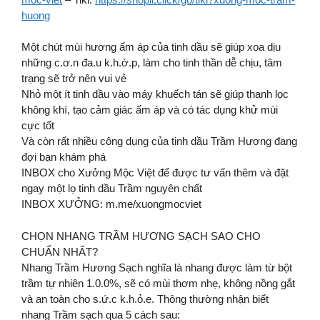
huong
Một chút mùi hương ấm áp của tinh dầu sẽ giúp xoa dịu
những c.ơ.n đa.u k.h.ớ.p, làm cho tinh thần dễ chịu, tâm
trạng sẽ trở nên vui vẻ
Nhỏ một ít tinh dầu vào máy khuếch tán sẽ giúp thanh lọc
không khí, tạo cảm giác ấm áp và có tác dụng khử mùi
cực tốt
Và còn rất nhiều công dụng của tinh dầu Trầm Hương đang
đợi bạn khám phá
INBOX cho Xưởng Mộc Việt để được tư vấn thêm và đặt
ngay một lọ tinh dầu Trầm nguyên chất
INBOX XƯỞNG: m.me/xuongmocviet
CHỌN NHANG TRẦM HƯƠNG SẠCH SAO CHO
CHUẨN NHẤT?
Nhang Trầm Hương Sạch nghĩa là nhang được làm từ bột
trầm tự nhiên 1.0.0%, sẽ có mùi thơm nhẹ, không nồng gắt
và an toàn cho s.ứ.c k.h.ỏ.e. Thông thường nhận biết
nhang Trầm sạch qua 5 cách sau: