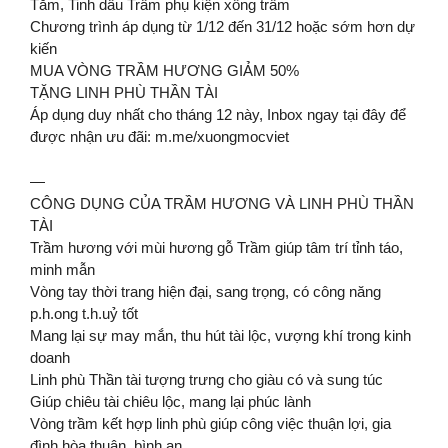
Tăm, Tinh dầu Trầm phụ kiện xông trầm
Chương trình áp dụng từ 1/12 đến 31/12 hoặc sớm hơn dự
kiến
MUA VÒNG TRẦM HƯƠNG GIẢM 50%
TẶNG LINH PHÙ THẦN TÀI
Áp dụng duy nhất cho tháng 12 này, Inbox ngay tại đây để
được nhận ưu đãi: m.me/xuongmocviet
—
CÔNG DỤNG CỦA TRẦM HƯƠNG VÀ LINH PHÙ THẦN
TÀI
Trầm hương với mùi hương gỗ Trầm giúp tâm trí tỉnh táo,
minh mẫn
Vòng tay thời trang hiện đại, sang trọng, có công năng
p.h.ong t.h.uỷ tốt
Mang lại sự may mắn, thu hút tài lộc, vượng khí trong kinh
doanh
Linh phù Thần tài tượng trưng cho giàu có và sung túc
Giúp chiêu tài chiêu lộc, mang lại phúc lành
Vòng trầm kết hợp linh phù giúp công việc thuận lợi, gia
đình hòa thuận, bình an