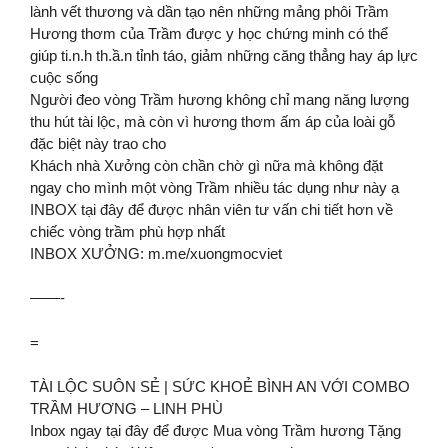
lành vết thương và dần tạo nên những mảng phôi Trầm
Hương thơm của Trầm được y học chứng minh có thể
giúp ti.n.h th.ầ.n tỉnh táo, giảm những căng thẳng hay áp lực
cuộc sống
Người đeo vòng Trầm hương không chỉ mang năng lượng
thu hút tài lộc, mà còn vì hương thơm ấm áp của loài gỗ
đặc biệt này trao cho
Khách nhà Xưởng còn chần chờ gì nữa mà không đặt
ngay cho mình một vòng Trầm nhiều tác dụng như này ạ
INBOX tại đây để được nhân viên tư vấn chi tiết hơn về
chiếc vòng trầm phù hợp nhất
INBOX XƯỞNG: m.me/xuongmocviet
——-
=
TÀI LỘC SUÔN SẺ | SỨC KHOẺ BÌNH AN VỚI COMBO
TRẦM HƯƠNG – LINH PHÙ
Inbox ngay tại đây để được Mua vòng Trầm hương Tặng