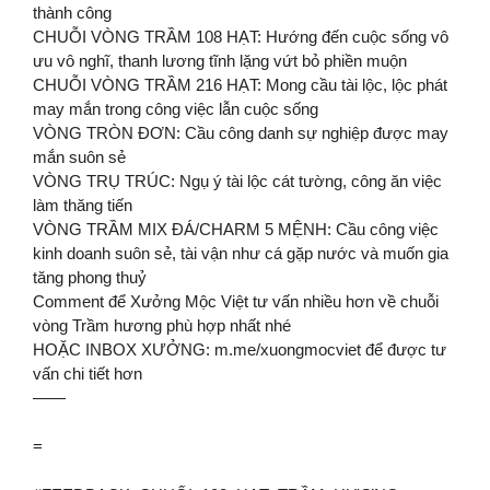
thành công
CHUỖI VÒNG TRẦM 108 HẠT: Hướng đến cuộc sống vô
ưu vô nghĩ, thanh lương tĩnh lặng vứt bỏ phiền muộn
CHUỖI VÒNG TRẦM 216 HẠT: Mong cầu tài lộc, lộc phát
may mắn trong công việc lẫn cuộc sống
VÒNG TRÒN ĐƠN: Cầu công danh sự nghiệp được may
mắn suôn sẻ
VÒNG TRỤ TRÚC: Ngụ ý tài lộc cát tường, công ăn việc
làm thăng tiến
VÒNG TRẦM MIX ĐÁ/CHARM 5 MỆNH: Cầu công việc
kinh doanh suôn sẻ, tài vận như cá gặp nước và muốn gia
tăng phong thuỷ
Comment để Xưởng Mộc Việt tư vấn nhiều hơn về chuỗi
vòng Trầm hương phù hợp nhất nhé
HOẶC INBOX XƯỞNG: m.me/xuongmocviet để được tư
vấn chi tiết hơn
——
=