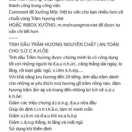
thành công trong công việc
Comment để Xưởng Mộc Việt tư vấn cho bạn nhiều hơn về
chuỗi vòng Trầm hương nhé
HOẶC INBOX XƯỞNG: m.me/xuongmocviet để được tư
vấn chi tiết hơn
——
TINH DẦU TRẦM HƯƠNG NGUYÊN CHẤT | AN TOÀN
CHO S.Ứ.C K.H.ỎE
Tinh dầu Trầm hương được chứng minh là có công dụng
tốt với những người bị đ.a.u n.h.ức, căng thẳng dài ngày, lo
lắng, rối loạn giấc ngủ, v.i.êm k.h.ớp,…
Với khả năng lưu hương đến 24 tiếng, tinh dầu trầm dành
cho những ai yêu thích mùi hương gỗ trầm nồng nàn, đậm
hương trầm ấm áp và mang đến những lợi ích về s.ứ.c
k.h.ỏe:
Giảm các triệu chứng d.ị ứ.n.g, đ.a.u nửa đầu
Giúp ổn định t.i.n.h t.h.ầ.n, tâm trí minh mẫn
Giảm v.i.ê.m và đ.a.u khi xo.a b.ó.p
Giảm c.ă.n.g thẳng, lo lắng và mất ngủ
Sử dụng khi thiền định