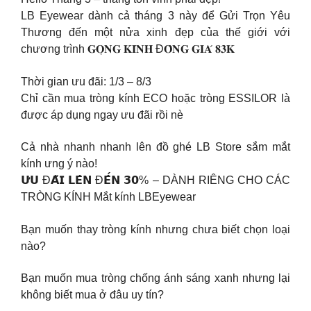
LB Eyewear dành cả tháng 3 này để Gửi Trọn Yêu
Thương đến một nửa xinh đẹp của thế giới với
chương trình 𝐆𝐎̣𝐍𝐆 𝐊𝐈́𝐍𝐇 Đ𝐎̂̀𝐍𝐆 𝐆𝐈𝐀́ 𝟖𝟑𝐊
Thời gian ưu đãi: 1/3 – 8/3
Chỉ cần mua tròng kính ECO hoặc tròng ESSILOR là
được áp dụng ngay ưu đãi rồi nè
Cả nhà nhanh nhanh lên đồ ghé LB Store sắm mắt
kính ưng ý nào!
𝗨̛𝗨 Đ𝗔̃𝗜 𝗟𝗘̂𝗡 Đ𝗘̂́𝗡 𝟯𝟬% – DÀNH RIÊNG CHO CÁC
TRÒNG KÍNH Mắt kính LBEyewear
Bạn muốn thay tròng kính nhưng chưa biết chọn loại
nào?
Bạn muốn mua tròng chống ánh sáng xanh nhưng lại
không biết mua ở đâu uy tín?