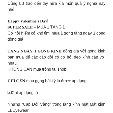
Cùng LB trao đến tay nửa kìa món quà ý nghĩa này
nhé!
𝐇𝐚𝐩𝐩𝐲 𝐕𝐚𝐥𝐞𝐧𝐭𝐢𝐧𝐞’𝐬 𝐃𝐚𝐲!
𝐒𝐔𝐏𝐄𝐑 𝐒𝐀𝐋𝐄 – MUA 1 TẶNG 1
Cơ hội hiếm có khó tìm, mua 1 gọng tặng ngay 1 gọng
đồng giá
𝐓𝐀̣̆𝐍𝐆 𝐍𝐆𝐀𝐘 𝟏 𝐆𝐎̣𝐍𝐆 𝐊𝐈́𝐍𝐇 đồng giá với gọng kính
bạn mua để các cặp đôi có cơ hội đeo kính cặp với
nhau.
KHÔNG CẦN mua tròng tại shop!
𝐂𝐇𝐈̉ 𝐂𝐀̂̀𝐍 mua gọng bất kỳ là được áp dụng.
￼Chỉ áp dụng từ: . – .
Những “Cặp Đôi Vàng” trong làng kính mắt Mắt kính
LBEyewear