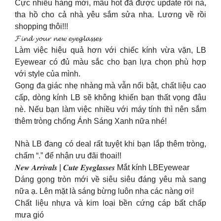
Cực nhiều hàng mới, mẫu hot đã được update rồi nà,
tha hồ cho cả nhà yêu sắm sửa nha. Lương về rồi
shopping thôi!!!
𝓕𝓲𝓷𝓭 𝔂𝓸𝓾𝓻 𝓷𝓮𝔀 𝓮𝔂𝓮𝓰𝓵𝓪𝓼𝓼𝓮𝓼
Làm việc hiệu quả hơn với chiếc kính vừa vặn, LB
Eyewear có đủ màu sắc cho bạn lựa chọn phù hợp
với style của mình.
Gọng đa giác nhẹ nhàng mà vẫn nổi bật, chất liệu cao
cấp, dòng kính LB sẽ không khiến bạn thất vọng đâu
nè. Nếu bạn làm việc nhiều với máy tính thì nên sắm
thêm tròng chống Ánh Sáng Xanh nữa nhé!
Nhà LB đang có deal rất tuyệt khi bạn lắp thêm tròng,
chấm “.” để nhận ưu đãi thoai!!
𝑵𝒆𝒘 𝑨𝒓𝒓𝒊𝒗𝒂𝒍𝒔 | 𝑪𝒖𝒕𝒆 𝑬𝒚𝒆𝒈𝒍𝒂𝒔𝒔𝒆𝒔 Mắt kính LBEyewear
Dáng gọng tròn mới về siêu siêu đáng yêu mà sang
nữa ạ. Lên mặt là sáng bừng luôn nha các nàng ơi!
Chất liệu nhựa và kim loại bền cứng cáp bất chấp
mưa gió