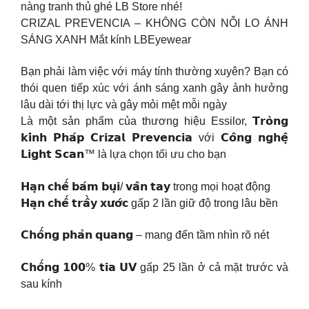
nàng tranh thủ ghé LB Store nhé!
CRIZAL PREVENCIA – KHÔNG CÒN NỖI LO ÁNH
SÁNG XANH Mắt kính LBEyewear
Bạn phải làm việc với máy tính thường xuyên? Bạn có
thói quen tiếp xúc với ánh sáng xanh gây ảnh hưởng
lâu dài tới thị lực và gây mỏi mệt mỗi ngày
Là một sản phẩm của thương hiệu Essilor, 𝗧𝗿𝗼̀𝗻𝗴
𝗸𝗶́𝗻𝗵 𝗣𝗵𝗮́𝗽 𝗖𝗿𝗶𝘇𝗮𝗹 𝗣𝗿𝗲𝘃𝗲𝗻𝗰𝗶𝗮 với 𝗖𝗼̂𝗻𝗴 𝗻𝗴𝗵𝗲̣̂
𝗟𝗶𝗴𝗵𝘁 𝗦𝗰𝗮𝗻™ là lựa chọn tối ưu cho bạn
𝗛𝗮̣𝗻 𝗰𝗵𝗲̂́ 𝗯𝗮́𝗺 𝗯𝘂̣𝗶/ 𝘃𝗮̂𝗻 𝘁𝗮𝘆 trong mọi hoạt động
𝗛𝗮̣𝗻 𝗰𝗵𝗲̂́ 𝘁𝗿𝗮̂̀𝘆 𝘅𝘂̛𝗼̛́𝗰 gấp 2 lần giữ độ trong lâu bền
𝗖𝗵𝗼̂́𝗻𝗴 𝗽𝗵𝗮̉𝗻 𝗾𝘂𝗮𝗻𝗴 – mang đến tầm nhìn rõ nét
𝗖𝗵𝗼̂́𝗻𝗴 𝟭𝟬𝟬% 𝘁𝗶𝗮 𝗨𝗩 gấp 25 lần ở cả mặt trước và
sau kính