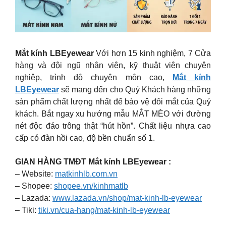
Mắt kính LBEyewear
Với hơn 15 kinh nghiệm, 7 Cửa
hàng và đội ngũ nhân viên, kỹ thuật viên chuyên
nghiệp, trình độ chuyên môn cao,
Mắt kính
LBEyewear
sẽ mang đến cho Quý Khách hàng những
sản phẩm chất lượng nhất để bảo vệ đôi mắt của Quý
khách. Bắt ngay xu hướng mẫu MẮT MÈO với đường
nét độc đáo trông thật “hút hồn”. Chất liệu nhựa cao
cấp có đàn hồi cao, độ bền chuẩn số 1.
GIAN HÀNG TMĐT Mắt kính LBEyewear :
– Website:
matkinhlb.com.vn
– Shopee:
shopee.vn/kinhmatlb
– Lazada:
www.lazada.vn/shop/mat-kinh-lb-eyewear
– Tiki:
tiki.vn/cua-hang/mat-kinh-lb-eyewear