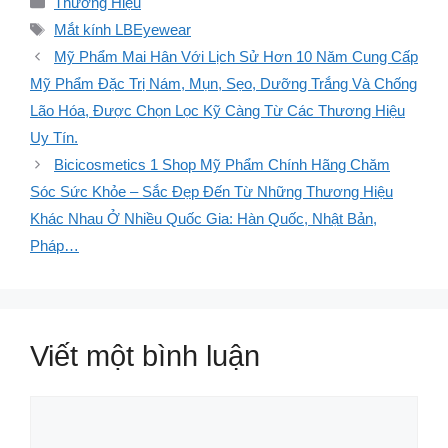
Thương Hiệu
mục
Thẻ
Mắt kính LBEyewear
Mỹ Phẩm Mai Hân Với Lịch Sử Hơn 10 Năm Cung Cấp
Mỹ Phẩm Đặc Trị Nám, Mụn, Sẹo, Dưỡng Trắng Và Chống
Lão Hóa, Được Chọn Lọc Kỹ Càng Từ Các Thương Hiệu
Uy Tín.
Bicicosmetics 1 Shop Mỹ Phẩm Chính Hãng Chăm
Sóc Sức Khỏe – Sắc Đẹp Đến Từ Những Thương Hiệu
Khác Nhau Ở Nhiều Quốc Gia: Hàn Quốc, Nhật Bản,
Pháp…
Viết một bình luận
Bình
luận