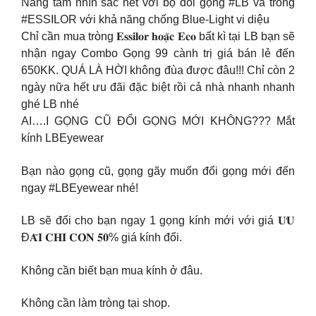
Nâng tầm nhìn sắc nét với bộ đôi gọng #LB và tròng
#ESSILOR với khả năng chống Blue-Light vi diệu
Chỉ cần mua tròng 𝐄𝐬𝐬𝐢𝐥𝐨𝐫 𝐡𝐨𝐚̣̆𝐜 𝐄𝐜𝐨 bất kì tại LB bạn sẽ
nhận ngay Combo Gọng 99 cành trị giá bán lẻ đến
650KK. QUÁ LÀ HỜI không đùa được đâu!!! Chỉ còn 2
ngày nữa hết ưu đãi đặc biệt rồi cả nhà nhanh nhanh
ghé LB nhé
AI….I GỌNG CŨ ĐỔI GỌNG MỚI KHÔNG??? Mắt
kính LBEyewear
Bạn nào gọng cũ, gọng gãy muốn đổi gọng mới đến
ngay #LBEyewear nhé!
LB sẽ đổi cho bạn ngay 1 gọng kính mới với giá 𝐔̛𝐔
Đ𝐀̃𝐈 𝐂𝐇𝐈̉ 𝐂𝐎̀𝐍 𝟓𝟎% giá kính đổi.
Không cần biết bạn mua kính ở đâu.
Không cần làm tròng tại shop.