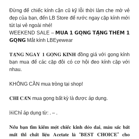
Đừng để chiếc kính cận cũ kỹ lỗi thời làm che mờ vẻ
đẹp của bạn, đến LB Store để rước ngay cặp kính mới
tút lại vẻ ngoài nhé!
WEEKEND SALE – 𝗠𝗨𝗔 𝟭 𝗚𝗢̣𝗡𝗚 𝗧𝗔̣̆𝗡𝗚 𝗧𝗛𝗘̂𝗠 𝟭
𝗚𝗢̣𝗡𝗚 Mắt kính LBEyewear
𝐓𝐀̣̆𝐍𝐆 𝐍𝐆𝐀𝐘 𝟏 𝐆𝐎̣𝐍𝐆 𝐊𝐈́𝐍𝐇 đồng giá với gọng kính
bạn mua để các cặp đôi có cơ hội đeo kính cặp với
nhau.
KHÔNG CẦN mua tròng tại shop!
𝐂𝐇𝐈̉ 𝐂𝐀̂̀𝐍 mua gọng bất kỳ là được áp dụng.
￼Chỉ áp dụng từ: . – .
𝐍𝐞̂́𝐮 𝐛𝐚̣𝐧 𝐭𝐢̀𝐦 𝐤𝐢𝐞̂́𝐦 𝐦𝐨̣̂𝐭 𝐜𝐡𝐢𝐞̂́𝐜 𝐤𝐢́𝐧𝐡 𝐝𝐞̉𝐨 𝐝𝐚𝐢, 𝐦𝐚̀𝐮 𝐬𝐚̆́𝐜 𝐛𝐚̆́𝐭
𝐦𝐚̆́𝐭 𝐭𝐡𝐢̀ 𝐜𝐡𝐚̂́𝐭 𝐥𝐢𝐞̣̂𝐮 𝐀𝐜𝐞𝐭𝐚𝐭𝐞 𝐥𝐚̀ “𝐁𝐄𝐒𝐓 𝐂𝐇𝐎𝐈𝐂𝐄” 𝐜𝐡𝐨