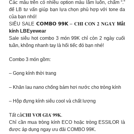
Các mẫu trên có nhiều option màu lắm luôn, chấm “.”
để LB tư vấn giúp bạn lựa chọn phù hợp với tone da
của bạn nhó!
SIÊU SALE 𝗖𝗢𝗠𝗕𝗢 𝟵𝟵𝗞 – 𝐂𝐇𝐈̉ 𝐂𝐎̀𝐍 𝟐 𝐍𝐆𝐀̀𝐘
Mắt
kính LBEyewear
Sale siêu hot combo 3 món 99K chỉ còn 2 ngày cuối
tuần, không nhanh tay là hối tiếc đó bạn nhé!
Combo 3 món gồm:
– Gọng kính thời trang
– Khăn lau nano chống bám hơi nước cho tròng kính
– Hộp đựng kính siêu cool và chất lượng
Tất cả𝐂𝐇𝐈̉ 𝐕𝐎̛́𝐈 𝐆𝐈𝐀́ 𝟗𝟗𝐊.
Chỉ cần mua tròng kính ECO hoặc tròng ESSILOR là
được áp dụng ngay ưu đãi COMBO 99K.