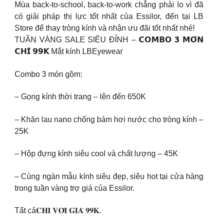
Mùa back-to-school, back-to-work chẳng phải lo vì đã
có giải pháp thị lực tốt nhất của Essilor, đến tại LB
Store để thay tròng kính và nhận ưu đãi tốt nhất nhé!
TUẦN VÀNG SALE SIÊU ĐỈNH – 𝗖𝗢𝗠𝗕𝗢 𝟯 𝗠𝗢́𝗡
𝗖𝗛𝗜̉ 𝟵𝟵𝗞 Mắt kính LBEyewear
Combo 3 món gồm:
– Gọng kính thời trang – lên đến 650K
– Khăn lau nano chống bám hơi nước cho tròng kính –
25K
– Hộp đựng kính siêu cool và chất lượng – 45K
– Cùng ngàn mẫu kính siêu đẹp, siêu hot tại cửa hàng
trong tuần vàng trợ giá của Essilor.
Tất cả𝐂𝐇𝐈̉ 𝐕𝐎̛́𝐈 𝐆𝐈𝐀́ 𝟗𝟗𝐊.