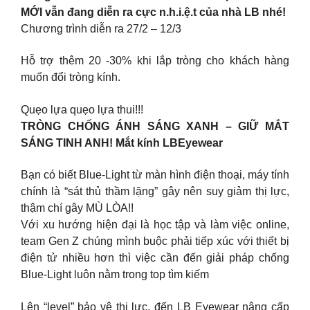
MỚI vẫn đang diễn ra cực n.h.i.ệ.t của nhà LB nhé!
Chương trình diễn ra 27/2 – 12/3
Hỗ trợ thêm 20 -30% khi lắp tròng cho khách hàng
muốn đổi tròng kính.
Quẹo lựa quẹo lựa thui!!!
TRÒNG CHỐNG ÁNH SÁNG XANH – GIỮ MẮT
SÁNG TINH ANH! Mắt kính LBEyewear
Bạn có biết Blue-Light từ màn hình điện thoại, máy tính
chính là “sát thủ thầm lặng” gây nên suy giảm thị lực,
thậm chí gây MÙ LÒA!!
Với xu hướng hiện đại là học tập và làm việc online,
team Gen Z chúng mình buộc phải tiếp xúc với thiết bị
điện tử nhiều hơn thì việc cần đến giải pháp chống
Blue-Light luôn nằm trong top tìm kiếm
Lên “level” bảo vệ thị lực, đến LB Eyewear nâng cấp