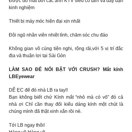
Được đo mắt bởi các anh KTV siêu có tâm và dày dặn
kinh nghiệm
Thiết bị máy móc hiện đại xịn nhất
Đội ngũ nhân viên nhiệt tình, chăm sóc chu đáo
Không gian vô cùng tiện nghi, rộng rãi,với 5 vị trí đắc
địa và thuận lợi tại Sài Gòn
LÀM SAO ĐỂ NỔI BẬT VỚI CRUSH? Mắt kính
LBEyewear
DỄ ẸC để đó nhà LB ra tay!!
Bạn không biết chứ Kính mắt “nhỏ mà có võ” đó cả
nhà ơi Chỉ cần thay đổi kiểu dáng kính một chút là
chúng mình đã thật xinh xắn rồi nè.
Tới LB ngay thôi!