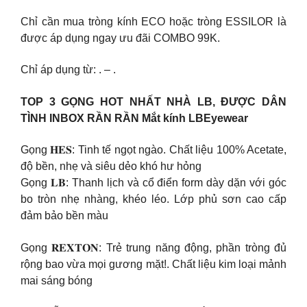
Chỉ cần mua tròng kính ECO hoặc tròng ESSILOR là
được áp dụng ngay ưu đãi COMBO 99K.
Chỉ áp dụng từ: . – .
TOP 3 GỌNG HOT NHẤT NHÀ LB, ĐƯỢC DÂN
TÌNH INBOX RẦN RẦN Mắt kính LBEyewear
Gọng 𝐇𝐄𝐒: Tinh tế ngọt ngào. Chất liệu 100% Acetate,
độ bền, nhẹ và siêu dẻo khó hư hỏng
Gọng 𝐋𝐁: Thanh lịch và cổ điển form dày dặn với góc
bo tròn nhẹ nhàng, khéo léo. Lớp phủ sơn cao cấp
đảm bảo bền màu
Gọng 𝐑𝐄𝐗𝐓𝐎𝐍: Trẻ trung năng động, phần tròng đủ
rộng bao vừa mọi gương mặt!. Chất liệu kim loại mảnh
mai sáng bóng