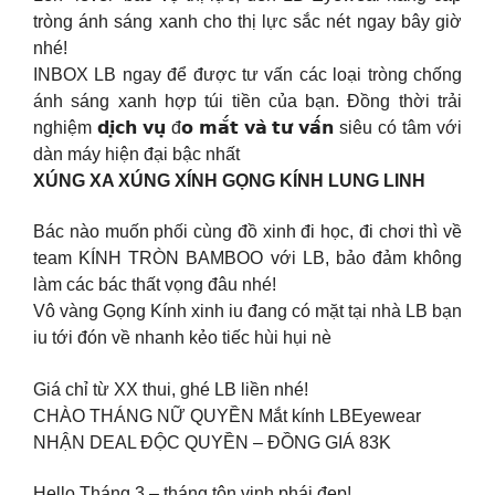
tròng ánh sáng xanh cho thị lực sắc nét ngay bây giờ
nhé!
INBOX LB ngay để được tư vấn các loại tròng chống
ánh sáng xanh hợp túi tiền của bạn. Đồng thời trải
nghiệm 𝗱𝗶̣𝗰𝗵 𝘃𝘂̣ đ𝗼 𝗺𝗮̆́𝘁 𝘃𝗮̀ 𝘁𝘂̛ 𝘃𝗮̂́𝗻 siêu có tâm với
dàn máy hiện đại bậc nhất
XÚNG XA XÚNG XÍNH GỌNG KÍNH LUNG LINH
Bác nào muốn phối cùng đồ xinh đi học, đi chơi thì về
team KÍNH TRÒN BAMBOO với LB, bảo đảm không
làm các bác thất vọng đâu nhé!
Vô vàng Gọng Kính xinh iu đang có mặt tại nhà LB bạn
iu tới đón về nhanh kẻo tiếc hùi hụi nè
Giá chỉ từ XX thui, ghé LB liền nhé!
CHÀO THÁNG NỮ QUYỀN Mắt kính LBEyewear
NHẬN DEAL ĐỘC QUYỀN – ĐỒNG GIÁ 83K
Hello Tháng 3 – tháng tôn vinh phái đẹp!