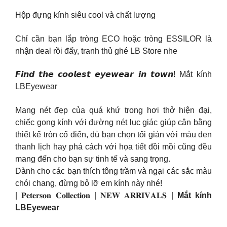
Hộp đựng kính siêu cool và chất lượng
Chỉ cần bạn lắp tròng ECO hoặc tròng ESSILOR là
nhận deal rồi đấy, tranh thủ ghé LB Store nhe
𝙁𝙞𝙣𝙙 𝙩𝙝𝙚 𝙘𝙤𝙤𝙡𝙚𝙨𝙩 𝙚𝙮𝙚𝙬𝙚𝙖𝙧 𝙞𝙣 𝙩𝙤𝙬𝙣! Mắt kính
LBEyewear
Mang nét đẹp của quá khứ trong hơi thở hiện đại,
chiếc gọng kính với đường nét lục giác giúp cân bằng
thiết kế tròn cổ điển, dù bạn chọn tối giản với màu đen
thanh lịch hay phá cách với họa tiết đồi mồi cũng đều
mang đến cho bạn sự tinh tế và sang trọng.
Dành cho các bạn thích tông trầm và ngại các sắc màu
chói chang, đừng bỏ lỡ em kính này nhé!
| 𝐏𝐞𝐭𝐞𝐫𝐬𝐨𝐧 𝐂𝐨𝐥𝐥𝐞𝐜𝐭𝐢𝐨𝐧 | 𝐍𝐄𝐖 𝐀𝐑𝐑𝐈𝐕𝐀𝐋𝐒 |
Mắt kính
LBEyewear