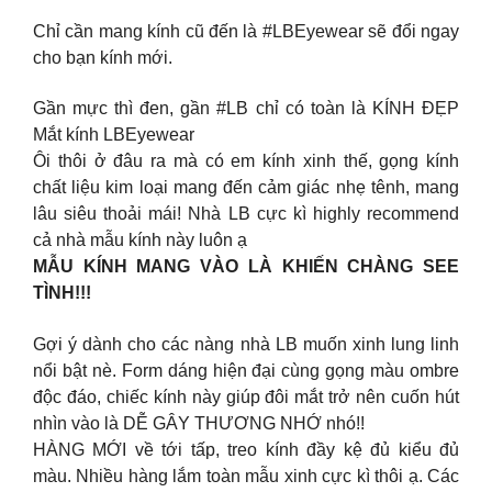
Chỉ cần mang kính cũ đến là #LBEyewear sẽ đổi ngay
cho bạn kính mới.
Gần mực thì đen, gần #LB chỉ có toàn là KÍNH ĐẸP
Mắt kính LBEyewear
Ôi thôi ở đâu ra mà có em kính xinh thế, gọng kính
chất liệu kim loại mang đến cảm giác nhẹ tênh, mang
lâu siêu thoải mái! Nhà LB cực kì highly recommend
cả nhà mẫu kính này luôn ạ
MẪU KÍNH MANG VÀO LÀ KHIẾN CHÀNG SEE
TÌNH!!!
Gợi ý dành cho các nàng nhà LB muốn xinh lung linh
nổi bật nè. Form dáng hiện đại cùng gọng màu ombre
độc đáo, chiếc kính này giúp đôi mắt trở nên cuốn hút
nhìn vào là DỄ GÂY THƯƠNG NHỚ nhó!!
HÀNG MỚI về tới tấp, treo kính đầy kệ đủ kiểu đủ
màu. Nhiều hàng lắm toàn mẫu xinh cực kì thôi ạ. Các