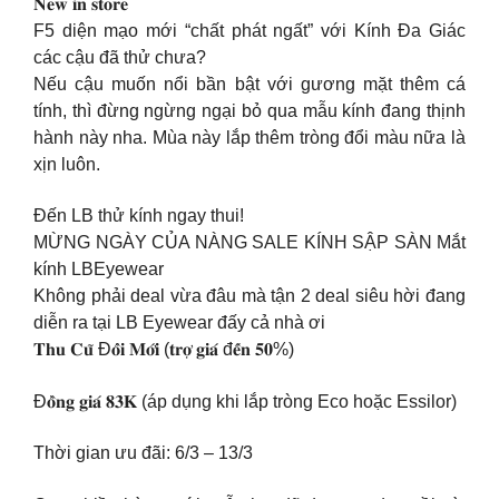
𝐍𝐞𝐰 𝐢𝐧 𝐬𝐭𝐨𝐫𝐞
F5 diện mạo mới “chất phát ngất” với Kính Đa Giác
các cậu đã thử chưa?
Nếu cậu muốn nổi bần bật với gương mặt thêm cá
tính, thì đừng ngừng ngại bỏ qua mẫu kính đang thịnh
hành này nha. Mùa này lắp thêm tròng đổi màu nữa là
xịn luôn.
Đến LB thử kính ngay thui!
MỪNG NGÀY CỦA NÀNG SALE KÍNH SẬP SÀN Mắt
kính LBEyewear
Không phải deal vừa đâu mà tận 2 deal siêu hời đang
diễn ra tại LB Eyewear đấy cả nhà ơi
𝐓𝐡𝐮 𝐂𝐮̃ Đ𝐨̂̉𝐢 𝐌𝐨̛́𝐢 (𝐭𝐫𝐨̛̣ 𝐠𝐢𝐚́ đ𝐞̂́𝐧 𝟓𝟎%)
Đ𝐨̂̀𝐧𝐠 𝐠𝐢𝐚́ 𝟖𝟑𝐊 (áp dụng khi lắp tròng Eco hoặc Essilor)
Thời gian ưu đãi: 6/3 – 13/3