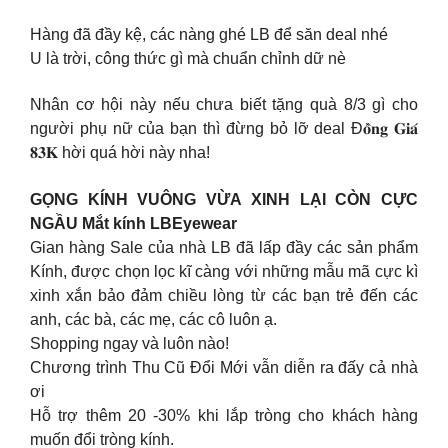
Hàng đã đầy kệ, các nàng ghé LB để săn deal nhé
U là trời, công thức gì mà chuẩn chỉnh dữ nè
​Nhân cơ hội này nếu chưa biết tặng quà 8/3 gì cho
người phụ nữ của bạn thì đừng bỏ lỡ deal Đ𝐨̂̀𝐧𝐠 𝐆𝐢𝐚́
𝟖𝟑𝐊 hời quá hời này nha!
GỌNG KÍNH VUÔNG VỪA XINH LẠI CÒN CỰC
NGẦU Mắt kính LBEyewear
Gian hàng Sale của nhà LB đã lấp đầy các sản phẩm
Kính, được chọn lọc kĩ càng với những mẫu mã cực kì
xinh xắn bảo đảm chiều lòng từ các bạn trẻ đến các
anh, các bà, các mẹ, các cô luôn ạ.
Shopping ngay và luôn nào!
Chương trình Thu Cũ Đổi Mới vẫn diễn ra đấy cả nhà
ơi
Hỗ trợ thêm 20 -30% khi lắp tròng cho khách hàng
muốn đổi tròng kính.