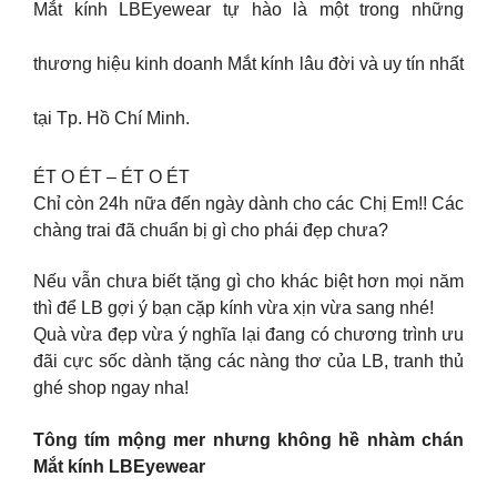
Mắt kính LBEyewear tự hào là một trong những
thương hiệu kinh doanh Mắt kính lâu đời và uy tín nhất
tại Tp. Hồ Chí Minh.
ÉT O ÉT – ÉT O ÉT
Chỉ còn 24h nữa đến ngày dành cho các Chị Em!! Các
chàng trai đã chuẩn bị gì cho phái đẹp chưa?
Nếu vẫn chưa biết tặng gì cho khác biệt hơn mọi năm
thì để LB gợi ý bạn cặp kính vừa xịn vừa sang nhé!
Quà vừa đẹp vừa ý nghĩa lại đang có chương trình ưu
đãi cực sốc dành tặng các nàng thơ của LB, tranh thủ
ghé shop ngay nha!
Tông tím mộng mer nhưng không hề nhàm chán
Mắt kính LBEyewear