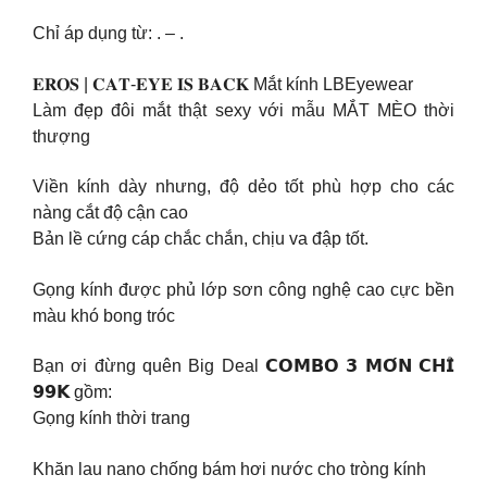
Chỉ áp dụng từ: . – .
𝐄𝐑𝐎𝐒 | 𝐂𝐀𝐓-𝐄𝐘𝐄 𝐈𝐒 𝐁𝐀𝐂𝐊 Mắt kính LBEyewear
Làm đẹp đôi mắt thật sexy với mẫu MẮT MÈO thời
thượng
Viền kính dày nhưng, độ dẻo tốt phù hợp cho các
nàng cắt độ cận cao
Bản lề cứng cáp chắc chắn, chịu va đập tốt.
Gọng kính được phủ lớp sơn công nghệ cao cực bền
màu khó bong tróc
Bạn ơi đừng quên Big Deal 𝗖𝗢𝗠𝗕𝗢 𝟯 𝗠𝗢́𝗡 𝗖𝗛𝗜̉
𝟵𝟵𝗞 gồm:
Gọng kính thời trang
Khăn lau nano chống bám hơi nước cho tròng kính