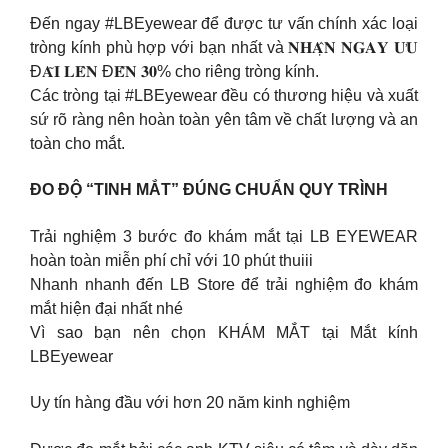
Đến ngay #LBEyewear để được tư vấn chính xác loại
tròng kính phù hợp với bạn nhất và 𝐍𝐇𝐀̣̂𝐍 𝐍𝐆𝐀𝐘 𝐔̛𝐔
Đ𝐀̃𝐈 𝐋𝐄̂𝐍 Đ𝐄̂́𝐍 𝟑𝟎% cho riêng tròng kính.
Các tròng tại #LBEyewear đều có thương hiệu và xuất
sứ rõ ràng nên hoàn toàn yên tâm về chất lượng và an
toàn cho mắt.
ĐO ĐỘ “TINH MẮT” ĐÚNG CHUẨN QUY TRÌNH
Trải nghiệm 3 bước đo khám mắt tại LB EYEWEAR
hoàn toàn miễn phí chỉ với 10 phút thuiii
Nhanh nhanh đến LB Store để trải nghiệm đo khám
mắt hiện đại nhất nhé
Vì sao bạn nên chọn KHÁM MẮT tại Mắt kính
LBEyewear
Uy tín hàng đầu với hơn 20 năm kinh nghiệm