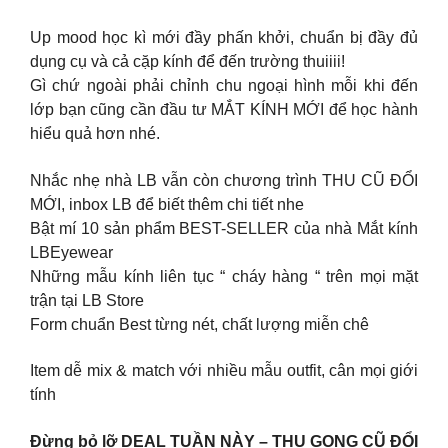
Up mood học kì mới đầy phấn khởi, chuẩn bị đầy đủ
dụng cụ và cả cặp kính để đến trường thuiiii!
Gì chứ ngoài phải chỉnh chu ngoại hình mỗi khi đến
lớp bạn cũng cần đầu tư MẮT KÍNH MỚI để học hành
hiểu quả hơn nhé.
Nhắc nhẹ nhà LB vẫn còn chương trình THU CŨ ĐỔI
MỚI, inbox LB để biết thêm chi tiết nhe
Bật mí 10 sản phẩm BEST-SELLER của nhà Mắt kính
LBEyewear
Những mẫu kính liên tục “ cháy hàng “ trên mọi mặt
trận tại LB Store
Form chuẩn Best từng nét, chất lượng miễn chê
Item dễ mix & match với nhiều mẫu outfit, cân mọi giới
tính
Đừng bỏ lỡ DEAL TUẦN NÀY – THU GỌNG CŨ ĐỔI