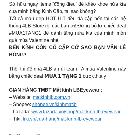
Sở hữu ngay items “đồng điệu” để khéo khoe nửa kia
của mình bằng Kính Cặp, tại sao không?
Tất cả mẫu đẹp HOT HIT đều đã cập bến tại các hệ
thống #LB Store rồi các bạn ơi! Đừng bỏ lỡ chiếc deal
#MUA1TANG1 để dành tặng nửa kia của mình món
quà mùa Valentine nhé
ĐẾN KÍNH CÒN CÓ CẶP CỚ SAO BẠN VẪN LẺ
BÓNG?
Thôi thì để nhà #LB an ủi team FA mùa Valentine này
bằng chiếc deal 𝗠𝗨𝗔 𝟭 𝗧𝗔̣̆𝗡𝗚 𝟭 cực c.h.á.y
GIAN HÀNG TMĐT Mắt kính LBEyewear :
– Website:
matkinhlb.com.vn
– Shopee:
shopee.vn/kinhmatlb
– Lazada:
www.lazada.vn/shop/mat-kinh-lb-eyewear
– Tiki:
tiki.vn/cua-hang/mat-kinh-lb-eyewear
Danh