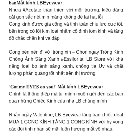
𝐛𝐚̣𝐧
Mắt kính LBEyewear
Nhựa #Acetate thân thiện với môi trường, kiểu dáng
cắt gọn sắc nét mịn màng không để lại hạt lỗi
Gọng kính được gia công và tính toán chịu lực cực tốt,
bên trong có lõi kim loại nhằm cố định fom kính và tăng
độ chắc chắn khi va đập
Gọng bền nên đi với tròng xịn – Chọn ngay Tròng Kính
Chống Ánh Sáng Xanh #Essilor tại LB Store với khả
năng loại bỏ ánh sáng xanh, chống tia Uv và chất
lượng phản quang tốt nhất trên thị trường!
“𝐆𝐨𝐭 𝐦𝐲 𝐄𝐘𝐄𝐒 𝐨𝐧 𝐲𝐨𝐮!”
Mắt kính LBEyewear
Chính là thông điệp mà tụi mình muốn gửi đến các bạn
qua những Chiếc Kính của nhà LB chúng mình
Nhân ngày Valentine, LB Eyewear tặng bạn chiếc deal
MUA 1 GỌNG KÍNH TẶNG 1 GỌNG KÍNH với hy vọng
các đôi tình nhân sẽ mãi luôn hướng mắt về nhau.