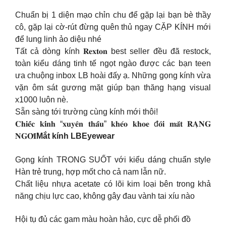
Chuẩn bị 1 diện mạo chỉn chu để gặp lại bạn bè thầy
cô, gặp lại cờ-rút đừng quên thủ ngay CẶP KÍNH mới
để lung linh ảo diệu nhé
Tất cả dòng kính 𝐑𝐞𝐱𝐭𝐨𝐧 best seller đều đã restock,
toàn kiểu dáng tinh tế ngọt ngào được các bạn teen
ưa chuộng inbox LB hoài đấy ạ. Những gọng kính vừa
vặn ôm sát gương mặt giúp bạn thăng hạng visual
x1000 luôn nè.
Sẵn sàng tới trường cùng kính mới thôi!
𝐂𝐡𝐢𝐞̂́𝐜 𝐤𝐢́𝐧𝐡 “𝐱𝐮𝐲𝐞̂𝐧 𝐭𝐡𝐚̂́𝐮” 𝐤𝐡𝐞́𝐨 𝐤𝐡𝐨𝐞 đ𝐨̂𝐢 𝐦𝐚̆́𝐭 𝐑𝐀̣𝐍𝐆
𝐍𝐆𝐎̛̀𝐈
Mắt kính LBEyewear
Gọng kính TRONG SUỐT với kiểu dáng chuẩn style
Hàn trẻ trung, hợp mốt cho cả nam lẫn nữ.
Chất liệu nhựa acetate có lõi kim loại bên trong khả
năng chịu lực cao, không gây đau vành tai xíu nào
Hội tụ đủ các gam màu hoàn hảo, cực dễ phối đồ