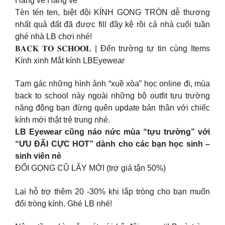
Hàng về Hàng về
Tèn tén ten, biệt đội KÍNH GỌNG TRÒN dễ thương
nhất quả đất đã được fill đầy kệ rồi cả nhà cuối tuần
ghé nhà LB chơi nhé!
𝐁𝐀𝐂𝐊 𝐓𝐎 𝐒𝐂𝐇𝐎𝐎𝐋 | Đến trường tự tin cùng Items
Kính xinh Mắt kính LBEyewear
Tạm gác những hình ảnh “xuề xòa” học online đi, mùa
back to school này ngoài những bộ outfit tựu trường
năng động bạn đừng quên update bản thân với chiếc
kính mới thật trẻ trung nhé.
LB Eyewear cũng náo nức mùa “tựu trường” với
“ƯU ĐÃI CỰC HOT” dành cho các bạn học sinh –
sinh viên nè
ĐỔI GỌNG CŨ LẤY MỚI (trợ giá tận 50%)
Lại hỗ trợ thêm 20 -30% khi lắp tròng cho bạn muốn
đổi tròng kính. Ghé LB nhé!