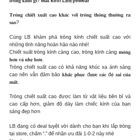
𝐭𝐫𝐨̀𝐧𝐠 𝐤𝐢́𝐧𝐡 𝐠𝐢̀?
Mắt kính LBEyewear
𝐓𝐫𝐨̀𝐧𝐠 𝐜𝐡𝐢𝐞̂́𝐭 𝐱𝐮𝐚̂́𝐭 𝐜𝐚𝐨 𝐤𝐡𝐚́𝐜 𝐯𝐨̛́𝐢 𝐭𝐫𝐨̀𝐧𝐠 𝐭𝐡𝐨̂𝐧𝐠 𝐭𝐡𝐮̛𝐨̛̀𝐧𝐠 𝐫𝐚
𝐬𝐚𝐨?
Cùng LB khám phá tròng kính chiết suất cao với
những tính năng hoàn hảo nào nhé!
Chiết suất tròng kính càng cao, tròng kính càng 𝐦𝐨̉𝐧𝐠
𝐡𝐨̛𝐧 𝐯𝐚̀ 𝐧𝐡𝐞̣ 𝐡𝐨̛𝐧.
Tròng chiết suất cao có khả năng khúc xạ ánh sáng
cao nên vẫn đảm bảo 𝐤𝐡𝐚̆́𝐜 𝐩𝐡𝐮̣𝐜 đ𝐮̛𝐨̛̣𝐜 𝐜𝐚́𝐜 đ𝐨̣̂ 𝐬𝐚𝐢 𝐜𝐮̉𝐚
𝐦𝐚̆́𝐭.
Tròng chiết suất cao được làm từ vật liệu bền bỉ và
cao cấp hơn, giảm độ dày làm chiếc kính của bạn
sáng đẹp hơn
LB đang có deal tuyệt vời dành cho bạn khi lắp tròng
tại store, chấm “.” để nhận ưu đãi 1-0-2 này nhé