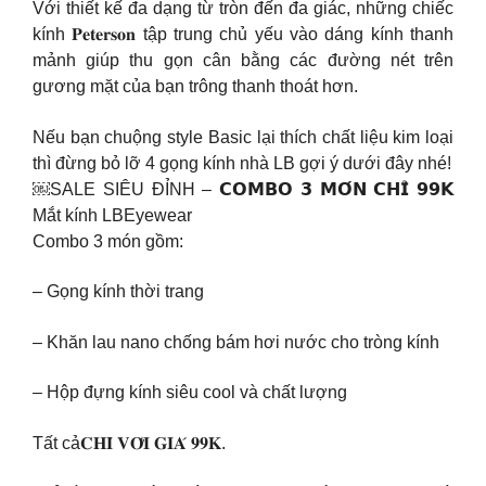
Với thiết kế đa dạng từ tròn đến đa giác, những chiếc
kính 𝐏𝐞𝐭𝐞𝐫𝐬𝐨𝐧 tập trung chủ yếu vào dáng kính thanh
mảnh giúp thu gọn cân bằng các đường nét trên
gương mặt của bạn trông thanh thoát hơn.
Nếu bạn chuộng style Basic lại thích chất liệu kim loại
thì đừng bỏ lỡ 4 gọng kính nhà LB gợi ý dưới đây nhé!
￼SALE SIÊU ĐỈNH – 𝗖𝗢𝗠𝗕𝗢 𝟯 𝗠𝗢́𝗡 𝗖𝗛𝗜̉ 𝟵𝟵𝗞
Mắt kính LBEyewear
Combo 3 món gồm:
– Gọng kính thời trang
– Khăn lau nano chống bám hơi nước cho tròng kính
– Hộp đựng kính siêu cool và chất lượng
Tất cả𝐂𝐇𝐈̉ 𝐕𝐎̛́𝐈 𝐆𝐈𝐀́ 𝟗𝟗𝐊.