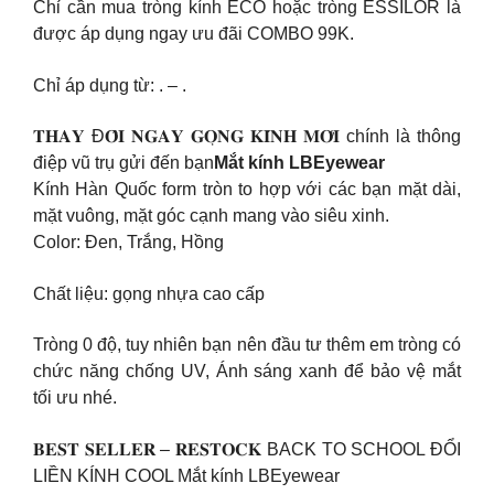
Chỉ cần mua tròng kính ECO hoặc tròng ESSILOR là
được áp dụng ngay ưu đãi COMBO 99K.
Chỉ áp dụng từ: . – .
𝐓𝐇𝐀𝐘 Đ𝐎̂̉𝐈 𝐍𝐆𝐀𝐘 𝐆𝐎̣𝐍𝐆 𝐊𝐈́𝐍𝐇 𝐌𝐎̛́𝐈 chính là thông
điệp vũ trụ gửi đến bạn
Mắt kính LBEyewear
Kính Hàn Quốc form tròn to hợp với các bạn mặt dài,
mặt vuông, mặt góc cạnh mang vào siêu xinh.
Color: Đen, Trắng, Hồng
Chất liệu: gọng nhựa cao cấp
Tròng 0 độ, tuy nhiên bạn nên đầu tư thêm em tròng có
chức năng chống UV, Ánh sáng xanh để bảo vệ mắt
tối ưu nhé.
𝐁𝐄𝐒𝐓 𝐒𝐄𝐋𝐋𝐄𝐑 – 𝐑𝐄𝐒𝐓𝐎𝐂𝐊 BACK TO SCHOOL ĐỔI
LIỀN KÍNH COOL Mắt kính LBEyewear