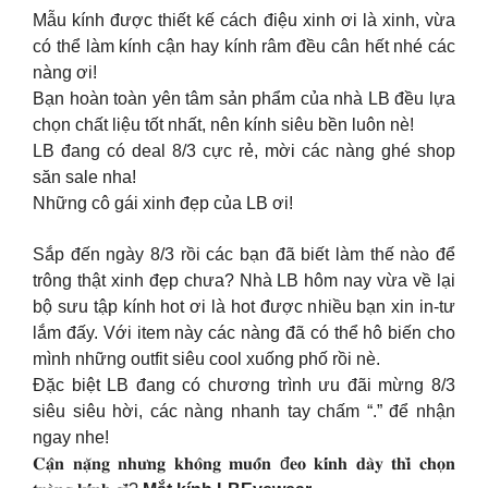
Mẫu kính được thiết kế cách điệu xinh ơi là xinh, vừa
có thể làm kính cận hay kính râm đều cân hết nhé các
nàng ơi!
Bạn hoàn toàn yên tâm sản phẩm của nhà LB đều lựa
chọn chất liệu tốt nhất, nên kính siêu bền luôn nè!
LB đang có deal 8/3 cực rẻ, mời các nàng ghé shop
săn sale nha!
Những cô gái xinh đẹp của LB ơi!
Sắp đến ngày 8/3 rồi các bạn đã biết làm thế nào để
trông thật xinh đẹp chưa? Nhà LB hôm nay vừa về lại
bộ sưu tập kính hot ơi là hot được nhiều bạn xin in-tư
lắm đấy. Với item này các nàng đã có thể hô biến cho
mình những outfit siêu cool xuống phố rồi nè.
Đặc biệt LB đang có chương trình ưu đãi mừng 8/3
siêu siêu hời, các nàng nhanh tay chấm “.” để nhận
ngay nhe!
𝐂𝐚̣̂𝐧 𝐧𝐚̣̆𝐧𝐠 𝐧𝐡𝐮̛𝐧𝐠 𝐤𝐡𝐨̂𝐧𝐠 𝐦𝐮𝐨̂́𝐧 đ𝐞𝐨 𝐤𝐢́𝐧𝐡 𝐝𝐚̀𝐲 𝐭𝐡𝐢̀ 𝐜𝐡𝐨̣𝐧