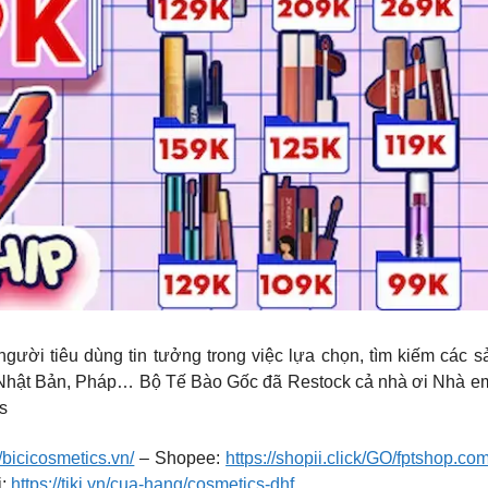
ời tiêu dùng tin tưởng trong việc lựa chọn, tìm kiếm các
 Nhật Bản, Pháp… Bộ Tế Bào Gốc đã Restock cả nhà ơi Nhà e
s
//bicicosmetics.vn/
– Shopee:
https://shopii.click/GO/fptshop.co
i:
https://tiki.vn/cua-hang/cosmetics-dhf