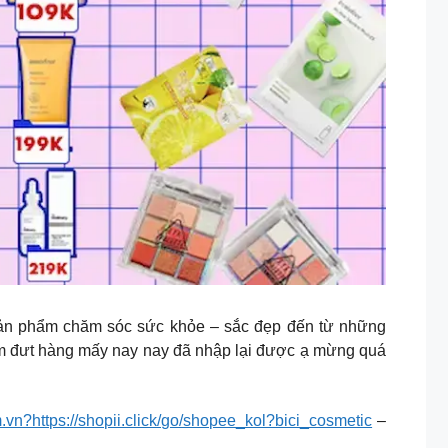
 sản phẩm chăm sóc sức khỏe – sắc đẹp đến từ những
m đưt hàng mấy nay nay đã nhập lại được ạ mừng quá
m.vn?https://shopii.click/go/shopee_kol?bici_cosmetic
–