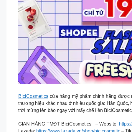
BiciCosmetics
cửa hàng mỹ phẩm chính hãng được ngư
thương hiệu khác nhau ở nhiều quốc gia: Hàn Quốc,
trời mừng lên báo ngay với mấy chế liền BiciCosmetic
GIAN HÀNG TMĐT BiciCosmetics: – Website:
https:
Lazada:
https://www.lazada.vn/shop/bicicosmetic
– Tik