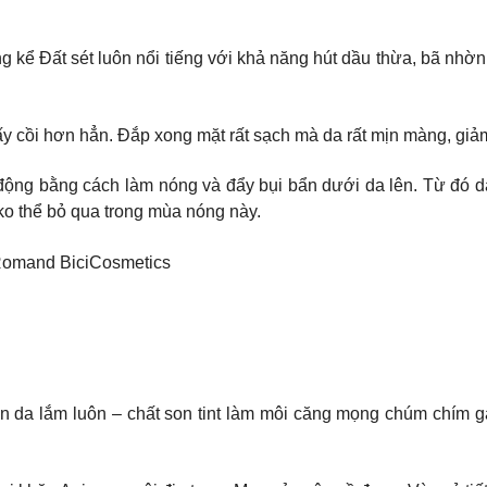
g kể Đất sét luôn nổi tiếng với khả năng hút dầu thừa, bã nhờn.
y cồi hơn hẳn. Đắp xong mặt rất sạch mà da rất mịn màng, gi
ộng bằng cách làm nóng và đẩy bụi bẩn dưới da lên. Từ đó da
u ko thể bỏ qua trong mùa nóng này.
rí Romand BiciCosmetics
ôn da lắm luôn – chất son tint làm môi căng mọng chúm chím gấ