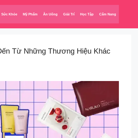
Sức Khỏe
Mỹ Phẩm
Ăn Uống
Giải Trí
Học Tập
Cẩm Nang
 Đến Từ Những Thương Hiệu Khác