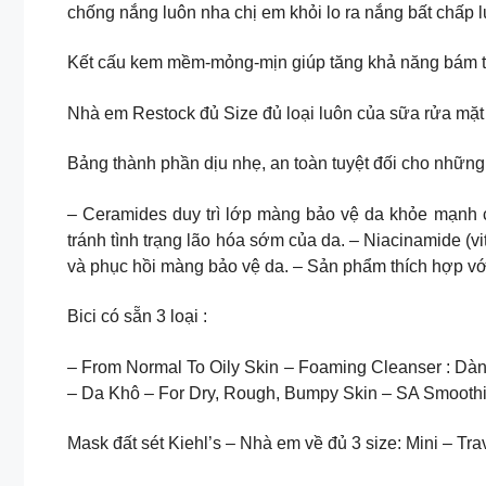
chống nắng luôn nha chị em khỏi lo ra nắng bất chấp 
Kết cấu kem mềm-mỏng-mịn giúp tăng khả năng bám trê
Nhà em Restock đủ Size đủ loại luôn của sữa rửa mặt 
Bảng thành phần dịu nhẹ, an toàn tuyệt đối cho những
– Ceramides duy trì lớp màng bảo vệ da khỏe mạnh chố
tránh tình trạng lão hóa sớm của da. – Niacinamide (vi
và phục hồi màng bảo vệ da. – Sản phẩm thích hợp vớ
Bici có sẵn 3 loại :
– From Normal To Oily Skin – Foaming Cleanser : D
– Da Khô – For Dry, Rough, Bumpy Skin – SA Smoot
Mask đất sét Kiehl’s – Nhà em về đủ 3 size: Mini – Tr