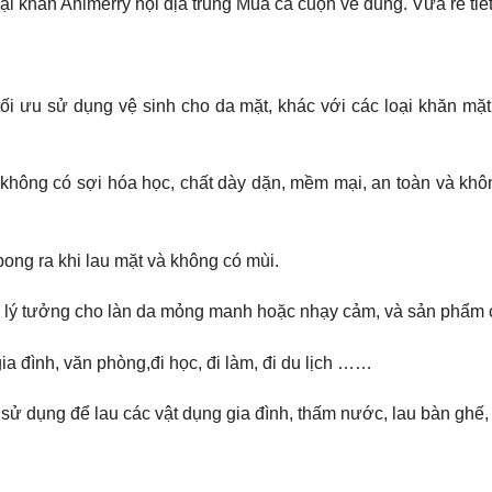
i khăn Animerry nội địa trung Mua cả cuộn về đung. Vừa rẻ tiết
 tối ưu sử dụng vệ sinh cho da mặt, khác với các loại khăn mặ
n không có sợi hóa học, chất dày dặn, mềm mại, an toàn và khô
 bong ra khi lau mặt và không có mùi.
 lau lý tưởng cho làn da mỏng manh hoặc nhạy cảm, và sản phẩm 
ia đình, văn phòng,đi học, đi làm, đi du lịch ……
 sử dụng để lau các vật dụng gia đình, thấm nước, lau bàn ghế,