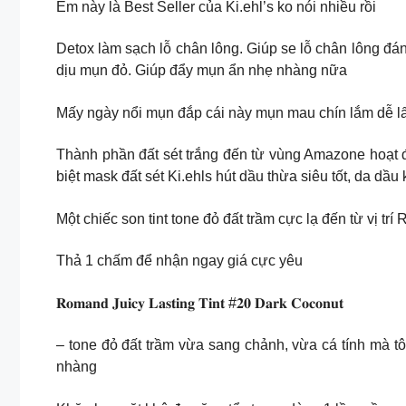
Em này là Best Seller của Ki.ehl’s ko nói nhiều rồi
Detox làm sạch lỗ chân lông. Giúp se lỗ chân lông đán
dịu mụn đỏ. Giúp đẩy mụn ẩn nhẹ nhàng nữa
Mấy ngày nổi mụn đắp cái này mụn mau chín lắm dễ lấ
Thành phần đất sét trắng đến từ vùng Amazone hoạt đ
biệt mask đất sét Ki.ehls hút dầu thừa siêu tốt, da dầ
Một chiếc son tint tone đỏ đất trầm cực lạ đến từ vị t
Thả 1 chấm để nhận ngay giá cực yêu
𝐑𝐨𝐦𝐚𝐧𝐝 𝐉𝐮𝐢𝐜𝐲 𝐋𝐚𝐬𝐭𝐢𝐧𝐠 𝐓𝐢𝐧𝐭 #𝟐𝟎 𝐃𝐚𝐫𝐤 𝐂𝐨𝐜𝐨𝐧𝐮𝐭
– tone đỏ đất trầm vừa sang chảnh, vừa cá tính mà t
nhàng