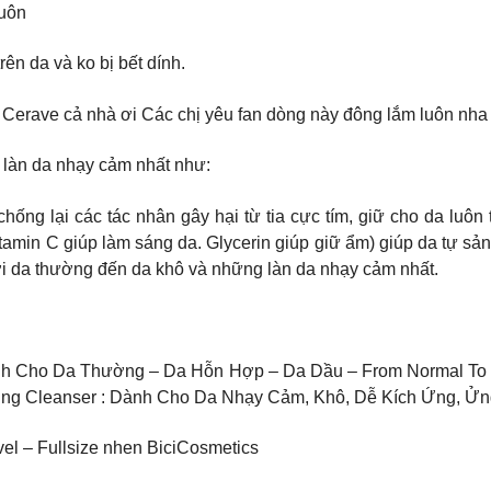
luôn
n da và ko bị bết dính.
Cerave cả nhà ơi Các chị yêu fan dòng này đông lắm luôn nha c
 làn da nhạy cảm nhất như:
ng lại các tác nhân gây hại từ tia cực tím, giữ cho da luôn t
tamin C giúp làm sáng da. Glycerin giúp giữ ẩm) giúp da tự sản
i da thường đến da khô và những làn da nhạy cảm nhất.
ành Cho Da Thường – Da Hỗn Hợp – Da Dầu – From Normal To 
hing Cleanser : Dành Cho Da Nhạy Cảm, Khô, Dễ Kích Ứng, Ử
avel – Fullsize nhen BiciCosmetics