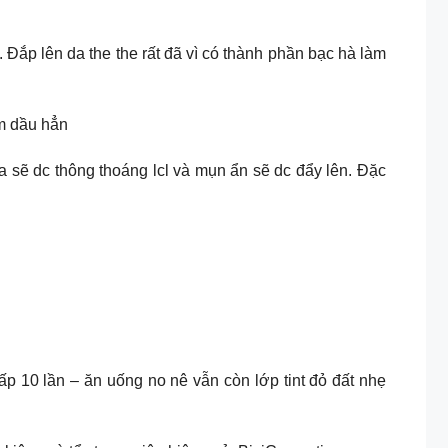
 Đắp lên da the the rất đã vì có thành phần bạc hà làm
ảm dầu hẳn
 sẽ dc thông thoáng lcl và mụn ẩn sẽ dc đẩy lên. Đặc
p 10 lần – ăn uống no nê vẫn còn lớp tint đỏ đất nhẹ