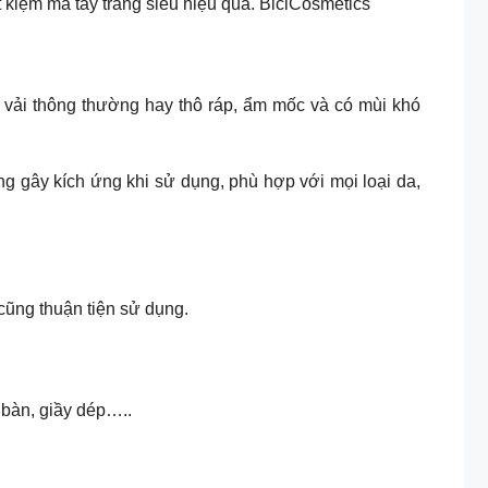
 kiệm mà tẩy trang siêu hiệu quả. BiciCosmetics
t vải thông thường hay thô ráp, ẩm mốc và có mùi khó
ng gây kích ứng khi sử dụng, phù hợp với mọi loại da,
cũng thuận tiện sử dụng.
 bàn, giầy dép…..