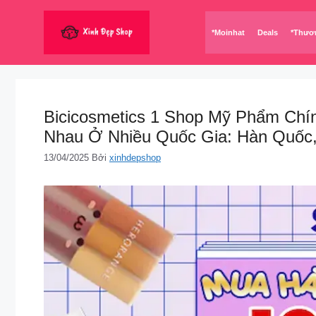
Chuyển
đến
*Moinhat
Deals
*Thươ
nội
dung
Bicicosmetics 1 Shop Mỹ Phẩm Ch
Nhau Ở Nhiều Quốc Gia: Hàn Quốc
13/04/2025
Bởi
xinhdepshop