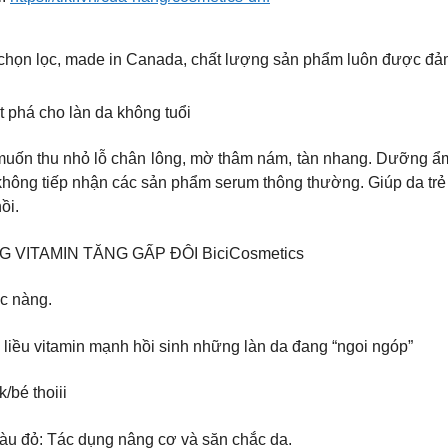
họn lọc, made in Canada, chất lượng sản phẩm luôn được đảm 
há cho làn da không tuổi
uốn thu nhỏ lỗ chân lông, mờ thâm nám, tàn nhang. Dưỡng ẩm 
không tiếp nhận các sản phẩm serum thông thường. Giúp da trẻ 
ồi.
 VITAMIN TĂNG GẤP ĐÔI BiciCosmetics
c nàng.
ều vitamin mạnh hồi sinh những làn da đang “ngoi ngóp”
/bé thoiii
 màu đỏ: Tác dụng nâng cơ và săn chắc da.