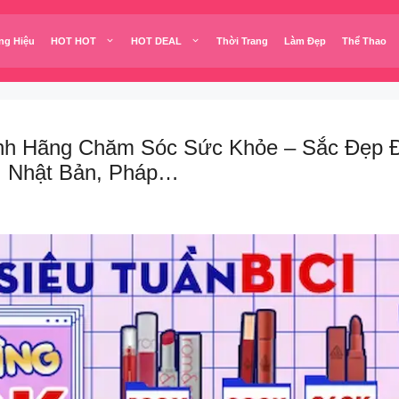
ng Hiệu
HOT HOT
HOT DEAL
Thời Trang
Làm Đẹp
Thể Thao
ính Hãng Chăm Sóc Sức Khỏe – Sắc Đẹp
, Nhật Bản, Pháp…