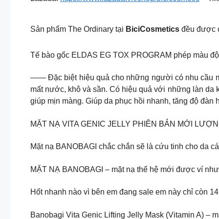
Sản phẩm The Ordinary tại
BiciCosmetics
đều được c
Tế bào gốc ELDAS EG TOX PROGRAM phép màu đột p
—— Đặc biệt hiệu quả cho những người có nhu cầu m
mất nước, khô và sần. Có hiệu quả với những làn da 
giúp mịn màng. Giúp da phục hồi nhanh, tăng độ đàn h
MẶT NẠ VITA GENIC JELLY PHIÊN BẢN MỚI LƯỢNG
Mặt nạ BANOBAGI chắc chắn sẽ là cứu tinh cho da cá
MẶT NẠ BANOBAGI – mặt nạ thế hệ mới được ví như li
Hốt nhanh nào vì bên em đang sale em này chỉ còn 14k
Banobagi Vita Genic Lifting Jelly Mask (Vitamin A) –