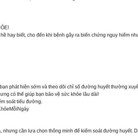
HỎE!
ề hay biết, cho đến khi bệnh gây ra biến chứng nguy hiểm như 
u bạn phát hiện sớm và theo dõi chỉ số đường huyết thường xuy
hưng có thể giúp bạn bảo vệ sức khỏe lâu dài!
ểm soát tiểu đường.
KhỏeMỗiNgày
nhưng cần lựa chọn thông minh để kiểm soát đường huyết. Dưới