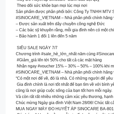
️ Theo dõi sức khỏe bạn mọi lúc mọi nơi️
Sản phẩm được phân phối bởi: Công Ty TNHH M
#SINOCARE_VIETNAM – Nhà phân phối chính hãng v
– Được sản xuất trên dây chuyền công nghệ Đức
– Các bác sỹ khuyên rằng, mỗi gia đình nên có một chiế
– Bảo hành 1 đổi 1 lên đến 5 năm
SIÊU SALE NGÀY 7/7
Chương trình #sale_hè_lớn_nhất năm cùng #Sinoca
#Giảm_giá lến tới 50% cho tất cả các mặt hàng
Nhận ngay #voucher 15% – 30% – 50% – 100% khi m
#SINOCARE_VIETNAM – Nhà phân phối chính hãng v
“Có một nơi để về, đó là nhà. Có những người để yêu 
Gia đình chính là nơi tốt nhất để bạn tìm về với bình
cũng là nơi giúp cuộc sống của bạn tốt hơn mỗi ngày.
Và còn rất rất nhiều những cảm xúc yêu thương, hạnh 
Chúc mừng Ngày gia đình Việt Nam 28/06! Chúc tất cả 
MUA NGAY MÁY ĐO HUYẾT ÁP SINOCARE BA-80