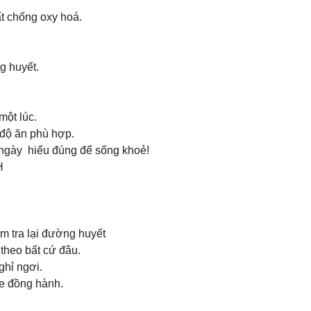
t chống oxy hoá.
g huyết.
một lúc.
 độ ăn phù hợp.
ngày hiểu đúng để sống khoẻ!
H
m tra lại đường huyết
theo bất cứ đâu.
ghỉ ngơi.
re đồng hành.