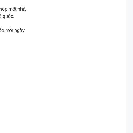
 họp một nhà.
ổ quốc.
ỏe mỗi ngày.