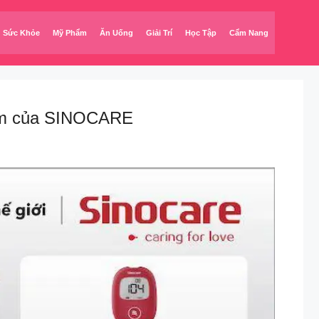
Sức Khỏe
Mỹ Phẩm
Ăn Uống
Giải Trí
Học Tập
Cẩm Nang
hẩm của SINOCARE