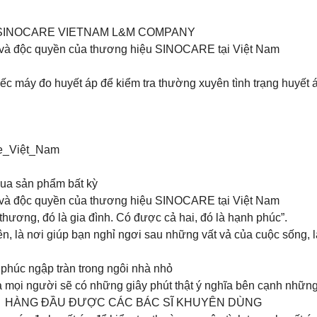
TV SINOCARE VIETNAM L&M COMPANY
à độc quyền của thương hiệu SINOCARE tại Việt Nam
c máy đo huyết áp để kiểm tra thường xuyên tình trạng huyết áp 
re_Việt_Nam
ua sản phẩm bất kỳ
à độc quyền của thương hiệu SINOCARE tại Việt Nam
thương, đó là gia đình. Có được cả hai, đó là hạnh phúc”.
 yên, là nơi giúp bạn nghỉ ngơi sau những vất vả của cuộc sống,
phúc ngập tràn trong ngôi nhà nhỏ ️
mọi người sẽ có những giây phút thật ý nghĩa bên cạnh những 
1 HÀNG ĐẦU ĐƯỢC CÁC BÁC SĨ KHUYÊN DÙNG