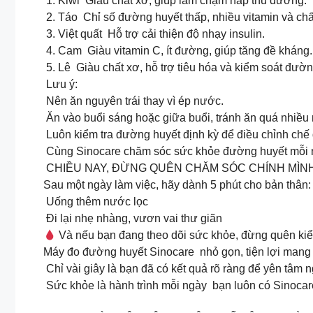
1. Kiwi Giàu chất xơ, giúp làm chậm hấp thu đường.
2. Táo Chỉ số đường huyết thấp, nhiều vitamin và chấ
3. Việt quất Hỗ trợ cải thiện độ nhạy insulin.
4. Cam Giàu vitamin C, ít đường, giúp tăng đề kháng.
5. Lê Giàu chất xơ, hỗ trợ tiêu hóa và kiểm soát đườn
Lưu ý:
Nên ăn nguyên trái thay vì ép nước.
Ăn vào buổi sáng hoặc giữa buổi, tránh ăn quá nhiều 
Luôn kiểm tra đường huyết định kỳ để điều chỉnh chế
Cùng Sinocare chăm sóc sức khỏe đường huyết mỗi 
CHIỀU NAY, ĐỪNG QUÊN CHĂM SÓC CHÍNH MÌN
Sau một ngày làm việc, hãy dành 5 phút cho bản thân:
Uống thêm nước lọc
‍️ Đi lại nhẹ nhàng, vươn vai thư giãn
Và nếu bạn đang theo dõi sức khỏe, đừng quên kiể
Máy đo đường huyết Sinocare nhỏ gọn, tiện lợi mang 
Chỉ vài giây là bạn đã có kết quả rõ ràng để yên tâm n
Sức khỏe là hành trình mỗi ngày bạn luôn có Sinoca