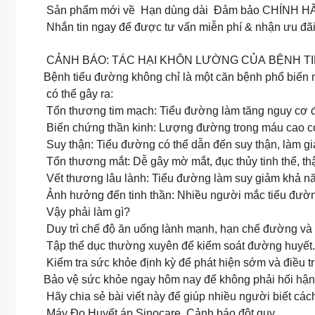
Sản phẩm mới về Hạn dùng dài Đảm bảo CHÍNH 
Nhắn tin ngay để được tư vấn miễn phí & nhận ưu đãi
CẢNH BÁO: TÁC HẠI KHÔN LƯỜNG CỦA BỆNH T
Bệnh tiểu đường không chỉ là một căn bệnh phổ biến 
có thể gây ra:
Tổn thương tim mạch: Tiểu đường làm tăng nguy cơ đa
Biến chứng thần kinh: Lượng đường trong máu cao có t
Suy thận: Tiểu đường có thể dẫn đến suy thận, làm gi
Tổn thương mắt: Dễ gây mờ mắt, đục thủy tinh thể, th
Vết thương lâu lành: Tiểu đường làm suy giảm khả năng
Ảnh hưởng đến tinh thần: Nhiều người mắc tiểu đường
Vậy phải làm gì?
Duy trì chế độ ăn uống lành mạnh, hạn chế đường và t
Tập thể dục thường xuyên để kiểm soát đường huyết.
Kiểm tra sức khỏe định kỳ để phát hiện sớm và điều trị
Bảo vệ sức khỏe ngay hôm nay để không phải hối hận 
Hãy chia sẻ bài viết này để giúp nhiều người biết cá
Máy Đo Huyết áp Sinocare Cảnh báo đột quỵ