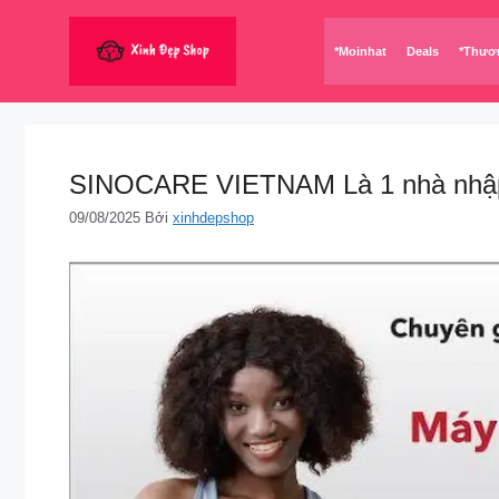
Chuyển
đến
*Moinhat
Deals
*Thươ
nội
dung
SINOCARE VIETNAM Là 1 nhà nhập 
09/08/2025
Bởi
xinhdepshop