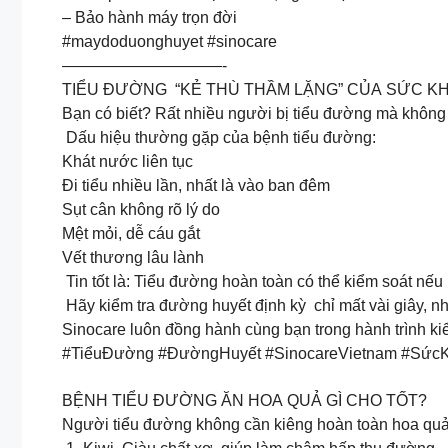
– Bảo hành máy trọn đời
#maydoduonghuyet #sinocare
——————————-
TIỂU ĐƯỜNG “KẺ THÙ THẦM LẶNG” CỦA SỨC K
Bạn có biết? Rất nhiều người bị tiểu đường mà không h
Dấu hiệu thường gặp của bệnh tiểu đường:
Khát nước liên tục
Đi tiểu nhiều lần, nhất là vào ban đêm
Sụt cân không rõ lý do
Mệt mỏi, dễ cáu gắt
Vết thương lâu lành
Tin tốt là: Tiểu đường hoàn toàn có thể kiểm soát nế
Hãy kiểm tra đường huyết định kỳ chỉ mất vài giây, n
Sinocare luôn đồng hành cùng bạn trong hành trình ki
#TiểuĐường #ĐườngHuyết #SinocareVietnam #Sức
BỆNH TIỂU ĐƯỜNG ĂN HOA QUẢ GÌ CHO TỐT?
Người tiểu đường không cần kiêng hoàn toàn hoa quả, 