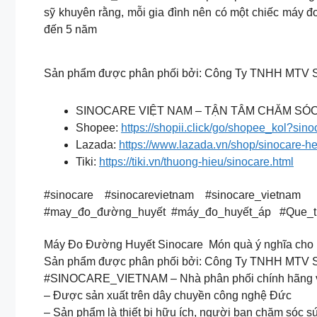
sỹ khuyên rằng, mỗi gia đình nên có một chiếc máy đo 
đến 5 năm
Sản phẩm được phân phối bởi: Công Ty TNHH M
SINOCARE VIỆT NAM – TẬN TÂM CHĂM SÓ
Shopee:
https://shopii.click/go/shopee_kol?sin
Lazada:
https://www.lazada.vn/shop/sinocare-he
Tiki:
https://tiki.vn/thuong-hieu/sinocare.html
#sinocare #sinocarevietnam #sinocare_vietnam
#may_đo_đường_huyết #máy_đo_huyết_áp #Que_th
Máy Đo Đường Huyết Sinocare ️ Món quà ý nghĩa cho n
Sản phẩm được phân phối bởi: Công Ty TNHH M
#SINOCARE_VIETNAM – Nhà phân phối chính hãng v
– Được sản xuất trên dây chuyền công nghệ Đức
– Sản phẩm là thiết bị hữu ích, người bạn chăm sóc 