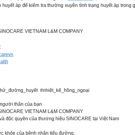
huyết áp để kiểm tra thường xuyên tình trạng huyết áp trong gia
TV SINOCARE VIETNAM L&M COMPANY
C
ocarevn
alth
ử_đường_huyết #nhiệt_kế_hồng_ngoại
gười thân của bạn ️
TV SINOCARE VIETNAM L&M COMPANY
à độc quyền của thương hiệu SINOCARE tại Việt Nam
sức khỏe của bệnh nhân tiểu đường.