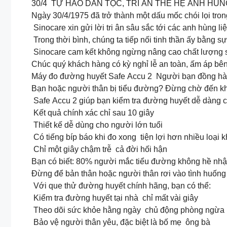
30/4 TỰ HÀO DÂN TỘC, TRI ÂN THẾ HỆ ANH HÙ
Ngày 30/4/1975 đã trở thành một dấu mốc chói lọi tro
Sinocare xin gửi lời tri ân sâu sắc tới các anh hùng l
Trong thời bình, chúng ta tiếp nối tinh thần ấy bằng 
Sinocare cam kết không ngừng nâng cao chất lượng s
Chúc quý khách hàng có kỳ nghỉ lễ an toàn, ấm áp bên
Máy đo đường huyết Safe Accu 2 Người bạn đồng hà
Bạn hoặc người thân bị tiểu đường? Đừng chờ đến khi
Safe Accu 2 giúp bạn kiểm tra đường huyết dễ dàng ch
Kết quả chính xác chỉ sau 10 giây
Thiết kế dễ dùng cho người lớn tuổi
Có tiếng bíp báo khi đo xong tiện lợi hơn nhiều loại 
Chỉ một giây chậm trễ cả đời hối hận
Bạn có biết: 80% người mắc tiểu đường không hề nhận
Đừng để bản thân hoặc người thân rơi vào tình huống
Với que thử đường huyết chính hãng, bạn có thể:
Kiểm tra đường huyết tại nhà chỉ mất vài giây
Theo dõi sức khỏe hằng ngày chủ động phòng ngừa
Bảo vệ người thân yêu, đặc biệt là bố mẹ ông bà