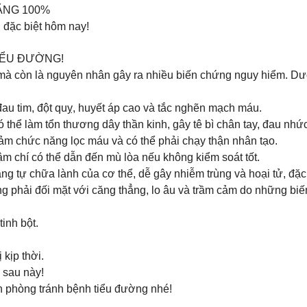
HÃNG 100%
 đặc biệt hôm nay!
IỂU ĐƯỜNG!
mà còn là nguyên nhân gây ra nhiều biến chứng nguy hiểm. Dư
u tim, đột quỵ, huyết áp cao và tắc nghẽn mạch máu.
hể làm tổn thương dây thần kinh, gây tê bì chân tay, đau nhứ
ảm chức năng lọc máu và có thể phải chạy thận nhân tạo.
ậm chí có thể dẫn đến mù lòa nếu không kiểm soát tốt.
 tự chữa lành của cơ thể, dễ gây nhiễm trùng và hoại tử, đặc 
 phải đối mặt với căng thẳng, lo âu và trầm cảm do những bi
inh bột.
 kịp thời.
sau này! ️
ch phòng tránh bệnh tiểu đường nhé!