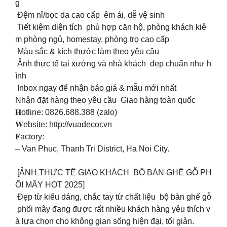
g
Đệm nỉ/bọc da cao cấp êm ái, dễ vệ sinh
Tiết kiệm diện tích phù hợp căn hộ, phòng khách kiê
m phòng ngủ, homestay, phòng trọ cao cấp
Màu sắc & kích thước làm theo yêu cầu
Ảnh thực tế tại xưởng và nhà khách đẹp chuẩn như h
ình
Inbox ngay để nhận báo giá & mẫu mới nhất
Nhận đặt hàng theo yêu cầu Giao hàng toàn quốc
𝐇otline: 0826.688.388 (zalo)
𝐖ebsite: http://vuadecor.vn
𝐅actory:
– Van Phuc, Thanh Tri District, Ha Noi City.
[ẢNH THỰC TẾ GIAO KHÁCH BỘ BÀN GHẾ GỖ PH
ỐI MÂY HOT 2025]
Đẹp từ kiểu dáng, chắc tay từ chất liệu bộ bàn ghế gỗ
phối mây đang được rất nhiều khách hàng yêu thích v
à lựa chọn cho không gian sống hiện đại, tối giản.