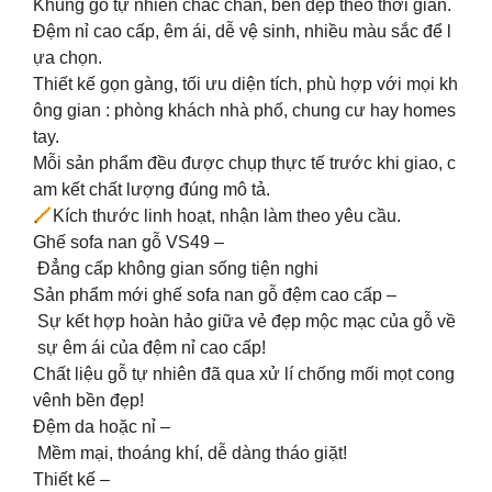
Khung gỗ tự nhiên chắc chắn, bền đẹp theo thời gian.
Đệm nỉ cao cấp, êm ái, dễ vệ sinh, nhiều màu sắc để l
ựa chọn.
Thiết kế gọn gàng, tối ưu diện tích, phù hợp với mọi kh
ông gian : phòng khách nhà phố, chung cư hay homes
tay.
Mỗi sản phẩm đều được chụp thực tế trước khi giao, c
am kết chất lượng đúng mô tả.
Kích thước linh hoạt, nhận làm theo yêu cầu.
Ghế sofa nan gỗ VS49 –
Đẳng cấp không gian sống tiện nghi
Sản phẩm mới ghế sofa nan gỗ đệm cao cấp –
Sự kết hợp hoàn hảo giữa vẻ đẹp mộc mạc của gỗ về
sự êm ái của đệm nỉ cao cấp!
️Chất liệu gỗ tự nhiên đã qua xử lí chống mối mọt cong
vênh bền đẹp!
️Đệm da hoặc nỉ –
Mềm mại, thoáng khí, dễ dàng tháo giặt!
️Thiết kế –