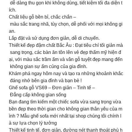
dễ dàng thu gọn khi không dùng, tiết kiệm tối đa diện t
ích.
Chất liệu gỗ bền bỉ, chắc chắn –
màu sắc trang nhã, tùy chọn, dễ phối với mọi không gi
an.
Lắp đặt và sử dụng đơn giản, dễ di chuyển.
Thiết kế đẹp đậm chất Bắc Âu : Đạt tiêu chí tối giản mà
sang trọng, các bàn ăn tôn lên vẻ đẹp thẩm mỹ hiện đ
ại, với màu sắc trầm ấm và vân gỗ tuyệt đẹp mang đến
không gian sự ấm cúng của gia đình.
Khám phá ngay hôm nay và tạo ra những khoảnh khắc
đáng nhớ bên gia đình và bạn bè !
Ghế sofa gỗ VS69 – Đơn giản – Tinh tế –
Đẳng cấp không gian sống
Bạn đang tìm kiếm một chiếc sofa vừa sang trọng vừa
bền đẹp theo thời gian cho không gian thân yêu của m
ình ? Mẫu ghế sofa mới nhất tại shop chúng tôi chính l
à sự lựa chọn lý tưởng
Thiết kế tinh tế, đơn giản, đường nét thanh thoát phù h