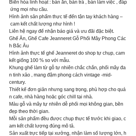
Biến hóa linh hoạt : bàn ăn, bàn trà , bàn làm việc , đáp
ứng mọi nhu cầu.
Hình ảnh sản phẩm thực tế đến tận tay khách hàng –
cam kết chất lượng như hình !
Liên hệ ngay để nhận báo giá và ưu đãi đặc biệt.
Ghế Ăn, Ghế Cafe Jeanneret Gỗ Phối Mây Phong Các
h Bắc Âu
Hình ảnh thực tế ghế Jeanneret do shop tự chụp, cam
kết giống 100 % so với mẫu.
Khung ghế làm từ gỗ tự nhiên chắc chắn, phối mây đa
n tinh xảo , mang đậm phong cách vintage -mid-
century.
Thiết kế đơn giản nhưng sang trọng, phù hợp cho quá
n cafe, nhà hàng hoặc góc chill tại nhà.
Màu gỗ và mây tự nhiên dễ phối mọi không gian, bền
đẹp theo thời gian.
Mỗi sản phẩm đều được chụp thực tế trước khi giao, c
am kết chất lượng đúng mô tả.
Sản xuất trực tiếp tại xưởng, nhận làm số lượng lớn, h