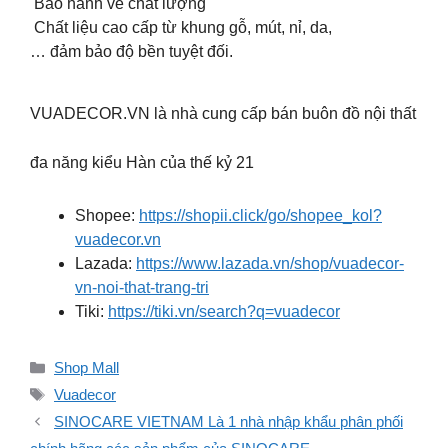
Bảo hành về chất lượng
Chất liệu cao cấp từ khung gỗ, mút, nỉ, da,
… đảm bảo độ bền tuyệt đối.
VUADECOR.VN là nhà cung cấp bán buôn đồ nội thất
đa năng kiểu Hàn của thế kỷ 21
Shopee:
https://shopii.click/go/shopee_kol?
vuadecor.vn
Lazada:
https://www.lazada.vn/shop/vuadecor-
vn-noi-that-trang-tri
Tiki:
https://tiki.vn/search?q=vuadecor
Danh
Shop Mall
mục
Thẻ
Vuadecor
SINOCARE VIETNAM Là 1 nhà nhập khẩu phân phối