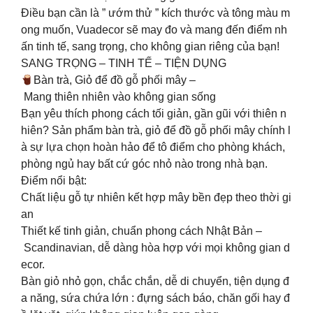
Điều bạn cần là ” ướm thử ” kích thước và tông màu m
ong muốn, Vuadecor sẽ may đo và mang đến điểm nh
ấn tinh tế, sang trọng, cho không gian riêng của bạn!
SANG TRỌNG – TINH TẾ – TIỆN DỤNG
Bàn trà, Giỏ để đồ gỗ phối mây –
Mang thiên nhiên vào không gian sống
Bạn yêu thích phong cách tối giản, gần gũi với thiên n
hiên? Sản phẩm bàn trà, giỏ để đồ gỗ phối mây chính l
à sự lựa chọn hoàn hảo để tô điểm cho phòng khách,
phòng ngủ hay bất cứ góc nhỏ nào trong nhà bạn.
Điểm nổi bật:
Chất liệu gỗ tự nhiên kết hợp mây bền đẹp theo thời gi
an
Thiết kế tinh giản, chuẩn phong cách Nhật Bản –
Scandinavian, dễ dàng hòa hợp với mọi không gian d
ecor.
Bàn giỏ nhỏ gọn, chắc chắn, dễ di chuyển, tiện dụng đ
a năng, sứa chứa lớn : đựng sách báo, chăn gối hay đ