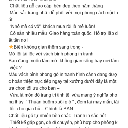
Chất liệu gỗ cao cấp bền đẹp theo năm tháng
Màu sắc trang nhã dễ phối với mọi phong cách nội th
ất
“Nhỏ mà có võ” khách mua rồi là mê luôn!
Có sẵn nhiều mẫu Giao hàng toàn quốc Hỗ trợ lắp đ
ặt tận nơi
Biến không gian thêm sang trọng -
Mở lối tài lộc với vách bình phong in tranh
Bạn đang muốn làm mới không gian sống hay nơi làm
việc ?
️Mẫu vách bình phong gỗ in tranh hình cánh đang đượ
c hoàn thiện trực tiếp ngay tại xưởng dưới đây là một l
ựa chọn tối ưu cho bạn –
Vừa là món đồ trang trí tinh tế, vừa mang ý nghĩa pho
ng thủy ” Thuận buồm xuôi gió ” , đem lại may mắn, tài
lộc cho gia chủ – Chính là BẠN
Chất liệu gỗ tự nhiên bền chắc- Tranh in sắc nét –
Thiết kế gấp gọn, dễ di chuyển, phù hợp cho phòng k