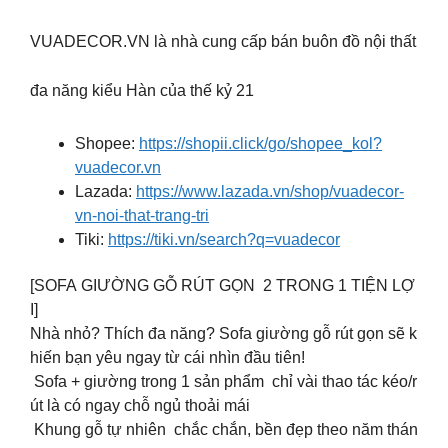
VUADECOR.VN là nhà cung cấp bán buôn đồ nội thất
đa năng kiểu Hàn của thế kỷ 21
Shopee:
https://shopii.click/go/shopee_kol?
vuadecor.vn
Lazada:
https://www.lazada.vn/shop/vuadecor-
vn-noi-that-trang-tri
Tiki:
https://tiki.vn/search?q=vuadecor
[SOFA GIƯỜNG GỖ RÚT GỌN 2 TRONG 1 TIỆN LỢ
I]
Nhà nhỏ? Thích đa năng? Sofa giường gỗ rút gọn sẽ k
hiến bạn yêu ngay từ cái nhìn đầu tiên!
Sofa + giường trong 1 sản phẩm chỉ vài thao tác kéo/r
út là có ngay chỗ ngủ thoải mái
Khung gỗ tự nhiên chắc chắn, bền đẹp theo năm thán