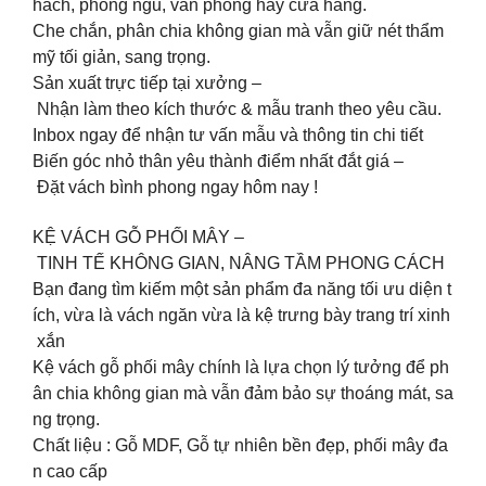
hách, phòng ngủ, văn phòng hay cửa hàng.
Che chắn, phân chia không gian mà vẫn giữ nét thẩm
mỹ tối giản, sang trọng.
Sản xuất trực tiếp tại xưởng –
Nhận làm theo kích thước & mẫu tranh theo yêu cầu.
Inbox ngay để nhận tư vấn mẫu và thông tin chi tiết
Biến góc nhỏ thân yêu thành điểm nhất đắt giá –
Đặt vách bình phong ngay hôm nay !
KỆ VÁCH GỖ PHỐI MÂY –
TINH TẾ KHÔNG GIAN, NÂNG TẦM PHONG CÁCH
Bạn đang tìm kiếm một sản phẩm đa năng tối ưu diện t
ích, vừa là vách ngăn vừa là kệ trưng bày trang trí xinh
xắn
Kệ vách gỗ phối mây chính là lựa chọn lý tưởng để ph
ân chia không gian mà vẫn đảm bảo sự thoáng mát, sa
ng trọng.
Chất liệu : Gỗ MDF, Gỗ tự nhiên bền đẹp, phối mây đa
n cao cấp