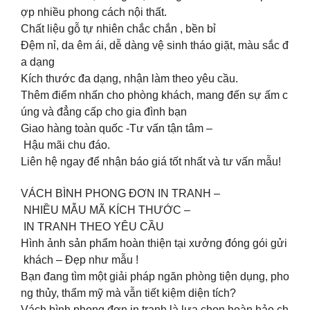
ợp nhiều phong cách nội thất.
Chất liệu gỗ tự nhiên chắc chắn , bền bỉ
Đệm nỉ, da êm ái, dễ dàng vệ sinh tháo giặt, màu sắc đ
a dạng
️Kích thước đa dạng, nhận làm theo yêu cầu.
Thêm điểm nhấn cho phòng khách, mang đến sự ấm c
úng và đẳng cấp cho gia đình bạn
Giao hàng toàn quốc -Tư vấn tận tâm –
Hậu mãi chu đáo.
Liên hệ ngay để nhận báo giá tốt nhất và tư vấn mẫu!
VÁCH BÌNH PHONG ĐƠN IN TRANH –
NHIỀU MẪU MÃ KÍCH THƯỚC –
IN TRANH THEO YÊU CẦU
Hình ảnh sản phẩm hoàn thiện tại xưởng đóng gói gửi
khách – Đẹp như mẫu !
Bạn đang tìm một giải pháp ngăn phòng tiện dụng, pho
ng thủy, thẩm mỹ mà vẫn tiết kiệm diện tích?
Vách bình phong đơn in tranh là lựa chọn hoàn hảo ch