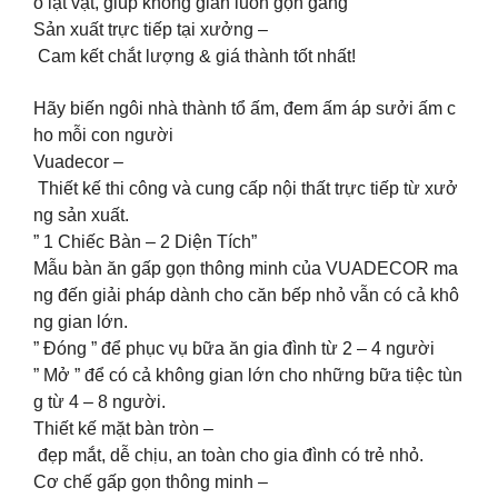
ồ lặt vặt, giúp không gian luôn gọn gàng
Sản xuất trực tiếp tại xưởng –
Cam kết chắt lượng & giá thành tốt nhất!
Hãy biến ngôi nhà thành tổ ấm, đem ấm áp sưởi ấm c
ho mỗi con người
Vuadecor –
Thiết kế thi công và cung cấp nội thất trực tiếp từ xưở
ng sản xuất.
️” 1 Chiếc Bàn – 2 Diện Tích”️
Mẫu bàn ăn gấp gọn thông minh của VUADECOR ma
ng đến giải pháp dành cho căn bếp nhỏ vẫn có cả khô
ng gian lớn.
️” Đóng ” để phục vụ bữa ăn gia đình từ 2 – 4 người
️” Mở ” để có cả không gian lớn cho những bữa tiệc tùn
g từ 4 – 8 người.
Thiết kế mặt bàn tròn –
đẹp mắt, dễ chịu, an toàn cho gia đình có trẻ nhỏ.
Cơ chế gấp gọn thông minh –