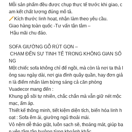
Mỗi sản phẩm đều được chụp thực tế trước khi giao, c
am kết chất lượng đúng mô tả.
Kích thước linh hoạt, nhận làm theo yêu cầu.
Giao hàng toàn quốc -Tư vấn tận tâm –
Hậu mãi chu đáo.
SOFA GIƯỜNG GỖ RÚT GỌN –
CHẠM ĐẾN SỰ TINH TẾ TRONG KHÔNG GIAN SỐ
NG
Một chiếc sofa không chỉ để ngồi, mà còn là nơi ta thả l
ỏng sau ngày dài, nơi gia đình quây quần, hay đơn giả
n là điểm nhấn làm bừng sáng cả căn phòng
Vuadecor mang đến :
Khung gỗ sồi tự nhiên, chắc chắn mà vẫn giữ nét mộc
mạc, ấm áp.
Thiết kế thông minh, tiết kiệm diện tích, biến hóa linh h
oạt : Sofa êm ái, giường ngủ thoải mái.
Vỏ nệm dễ tháo giặt, luôn sạch sẽ, thoáng mát, giúp bạ
n yên tâm tận hưởng từng khoảnh khắc.