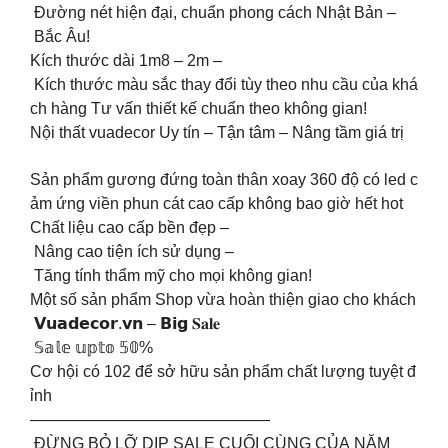
Đường nét hiện đại, chuẩn phong cách Nhật Bản –
Bắc Âu!
️Kích thước dài 1m8 – 2m –
Kích thước màu sắc thay đổi tùy theo nhu cầu của khá
ch hàng Tư vấn thiết kế chuẩn theo không gian!
Nội thất vuadecor Uy tín – Tận tâm – Nâng tầm giá trị
Sản phẩm gương đứng toàn thân xoay 360 độ có led c
ảm ứng viền phun cát cao cấp không bao giờ hết hot
Chất liệu cao cấp bền đẹp –
Nâng cao tiện ích sử dụng –
Tăng tính thẩm mỹ cho mọi không gian!
Một số sản phẩm Shop vừa hoàn thiện giao cho khách
𝗩𝘂𝗮𝗱𝗲𝗰𝗼𝗿.𝘃𝗻 – 𝗕𝗶𝗴 𝐒𝐚𝐥𝐞
️ 𝕊𝕒𝕝𝕖 𝕦𝕡𝕥𝕠 𝟝𝟘%
Cơ hội có 102 để sở hữu sản phẩm chất lượng tuyệt đ
ỉnh
———————————————
️️ ĐỪNG BỎ LỠ DỊP SALE CUỐI CÙNG CỦA NĂM