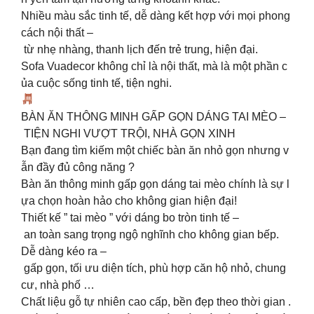
Nhiều màu sắc tinh tế, dễ dàng kết hợp với mọi phong
cách nội thất –
từ nhẹ nhàng, thanh lịch đến trẻ trung, hiện đại.
Sofa Vuadecor không chỉ là nội thất, mà là một phần c
ủa cuộc sống tinh tế, tiện nghi.
BÀN ĂN THÔNG MINH GẤP GỌN DÁNG TAI MÈO –
TIỆN NGHI VƯỢT TRỘI, NHÀ GỌN XINH
Bạn đang tìm kiếm một chiếc bàn ăn nhỏ gọn nhưng v
ẫn đầy đủ công năng ?
Bàn ăn thông minh gấp gọn dáng tai mèo chính là sự l
ựa chọn hoàn hảo cho không gian hiện đại!
Thiết kế ” tai mèo ” với dáng bo tròn tinh tế –
an toàn sang trọng ngộ nghĩnh cho không gian bếp.
Dễ dàng kéo ra –
gấp gọn, tối ưu diện tích, phù hợp căn hộ nhỏ, chung
cư, nhà phố …
Chất liệu gỗ tự nhiên cao cấp, bền đẹp theo thời gian .