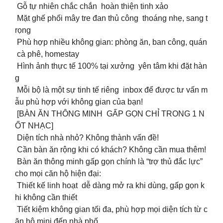
Gỗ tự nhiên chắc chắn hoàn thiện tinh xảo
Mặt ghế phối mây tre đan thủ công thoáng nhẹ, sang t
rọng
Phù hợp nhiều không gian: phòng ăn, ban công, quán
cà phê, homestay
Hình ảnh thực tế 100% tại xưởng yên tâm khi đặt hàn
g
Mỗi bộ là một sự tinh tế riêng inbox để được tư vấn m
ẫu phù hợp với không gian của bạn!
[BÀN ĂN THÔNG MINH GẤP GỌN CHỈ TRONG 1 N
ỐT NHẠC]
Diện tích nhà nhỏ? Không thành vấn đề!
Cần bàn ăn rộng khi có khách? Không cần mua thêm!
Bàn ăn thông minh gấp gọn chính là “trợ thủ đắc lực”
cho mọi căn hộ hiện đại:
Thiết kế linh hoạt dễ dàng mở ra khi dùng, gấp gọn k
hi không cần thiết
Tiết kiệm không gian tối đa, phù hợp mọi diện tích từ c
ăn hộ mini đến nhà phố