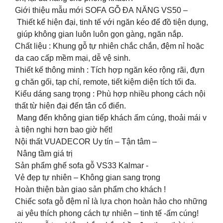
Giới thiệu mẫu mới SOFA GỖ ĐA NĂNG VS50 –
Thiết kế hiện đại, tinh tế với ngăn kéo để đồ tiện dụng,
giúp không gian luôn luôn gọn gàng, ngăn nắp.
Chất liệu : Khung gỗ tự nhiên chắc chắn, đệm nỉ hoặc
da cao cấp mềm mại, dễ vệ sinh.
Thiết kế thông minh : Tích hợp ngăn kéo rộng rãi, đựn
g chăn gối, tạp chí, remote, tiết kiệm diện tích tối đa.
Kiểu dáng sang trọng : Phù hợp nhiều phong cách nội
thất từ hiện đại đến tân cổ điển.
Mang đến không gian tiếp khách ấm cúng, thoải mái v
à tiện nghi hơn bao giờ hết!
Nội thất VUADECOR Uy tín – Tận tâm –
Nâng tầm giá trị
Sản phẩm ghế sofa gỗ VS33 Kalmar -
Vẻ đẹp tự nhiên – Không gian sang trọng
Hoàn thiện bàn giao sản phẩm cho khách !
️Chiếc sofa gỗ đệm nỉ là lựa chọn hoàn hảo cho những
ai yêu thích phong cách tự nhiên – tinh tế -ấm cúng!