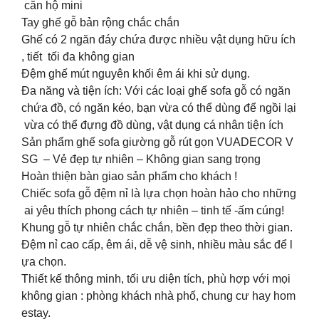
căn hộ mini
️Tay ghế gỗ bản rộng chắc chắn
️Ghế có 2 ngăn đáy chứa được nhiều vật dụng hữu ích
, tiết tối đa không gian
️Đệm ghế mút nguyên khối êm ái khi sử dụng.
Đa năng và tiện ích: Với các loại ghế sofa gỗ có ngăn
chứa đồ, có ngăn kéo, bạn vừa có thể dùng để ngồi lại
vừa có thể đựng đồ dùng, vật dụng cá nhân tiện ích
Sản phẩm ghế sofa giường gỗ rút gọn VUADECOR V
SG – Vẻ đẹp tự nhiên – Không gian sang trọng
Hoàn thiện bàn giao sản phẩm cho khách !
️Chiếc sofa gỗ đệm nỉ là lựa chọn hoàn hảo cho những
ai yêu thích phong cách tự nhiên – tinh tế -ấm cúng!
Khung gỗ tự nhiên chắc chắn, bền đẹp theo thời gian.
Đệm nỉ cao cấp, êm ái, dễ vệ sinh, nhiều màu sắc để l
ựa chọn.
Thiết kế thông minh, tối ưu diện tích, phù hợp với mọi
không gian : phòng khách nhà phố, chung cư hay hom
estay.