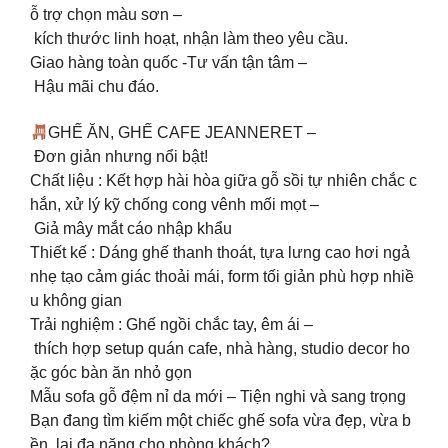
ỗ trợ chọn màu sơn –
kích thước linh hoạt, nhận làm theo yêu cầu.
Giao hàng toàn quốc -Tư vấn tận tâm –
Hậu mãi chu đáo.
GHẾ ĂN, GHẾ CAFE JEANNERET –
Đơn giản nhưng nổi bật!
Chất liệu : Kết hợp hài hòa giữa gỗ sồi tự nhiên chắc c
hắn, xử lý kỹ chống cong vênh mối mọt –
Giả mây mắt cáo nhập khẩu
Thiết kế : Dáng ghế thanh thoát, tựa lưng cao hơi ngả
nhẹ tạo cảm giác thoải mái, form tối giản phù hợp nhiề
u không gian
Trải nghiệm : Ghế ngồi chắc tay, êm ái –
thích hợp setup quán cafe, nhà hàng, studio decor ho
ặc góc bàn ăn nhỏ gọn
Mẫu sofa gỗ đệm nỉ da mới – Tiện nghi và sang trọng
Bạn đang tìm kiếm một chiếc ghế sofa vừa đẹp, vừa b
ền, lại đa năng cho phòng khách?