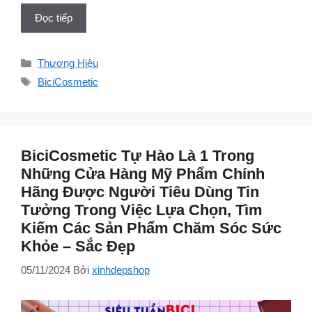
Đọc tiếp
Danh
Thương Hiệu
mục
Thẻ
BiciCosmetic
BiciCosmetic Tự Hào Là 1 Trong
Những Cửa Hàng Mỹ Phẩm Chính
Hãng Được Người Tiêu Dùng Tin
Tưởng Trong Việc Lựa Chọn, Tìm
Kiếm Các Sản Phẩm Chăm Sóc Sức
Khỏe – Sắc Đẹp
05/11/2024
Bởi
xinhdepshop