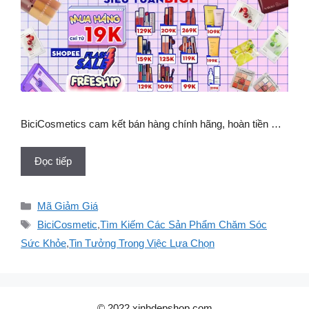
BiciCosmetics cam kết bán hàng chính hãng, hoàn tiền …
Đọc tiếp
Danh
Mã Giảm Giá
mục
Thẻ
BiciCosmetic
,
Tìm Kiếm Các Sản Phẩm Chăm Sóc
Sức Khỏe
,
Tin Tưởng Trong Việc Lựa Chọn
© 2022 xinhdepshop.com