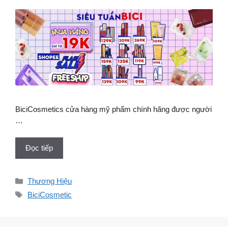
BiciCosmetics cửa hàng mỹ phẩm chính hãng được người
…
Đọc tiếp
Danh
Thương Hiệu
mục
Thẻ
BiciCosmetic