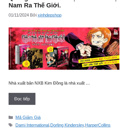
Nam Ra Thế Giới.
01/11/2024
Bởi
xinhdepshop
Nhà xuất bản NXB Kim Đồng là nhà xuất …
Đọc tiếp
Danh
Mã Giảm Giá
mục
Thẻ
Dami International
,
Dorling Kindersley
,
HarperCollins