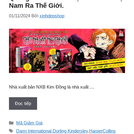
Nam Ra Thế Giới.
01/11/2024
Bởi
xinhdepshop
Nhà xuất bản NXB Kim Đồng là nhà xuất …
Đọc tiếp
Danh
Mã Giảm Giá
mục
Thẻ
Dami International
,
Dorling Kindersley
,
HarperCollins