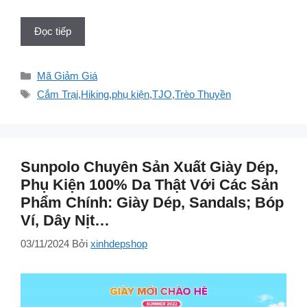
Đọc tiếp
Danh
Mã Giảm Giá
mục
Thẻ
Cắm Trại
,
Hiking
,
phụ kiện
,
TJO
,
Trèo Thuyền
Sunpolo Chuyên Sản Xuất Giày Dép,
Phụ Kiện 100% Da Thật Với Các Sản
Phẩm Chính: Giày Dép, Sandals; Bóp
Ví, Dây Nịt…
03/11/2024
Bởi
xinhdepshop