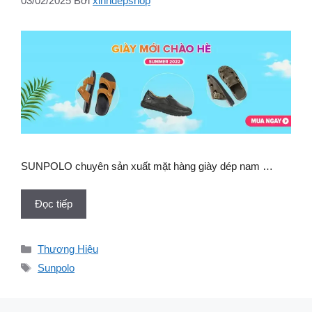
03/02/2025
Bởi
xinhdepshop
SUNPOLO chuyên sản xuất mặt hàng giày dép nam …
Đọc tiếp
Danh
Thương Hiệu
mục
Thẻ
Sunpolo