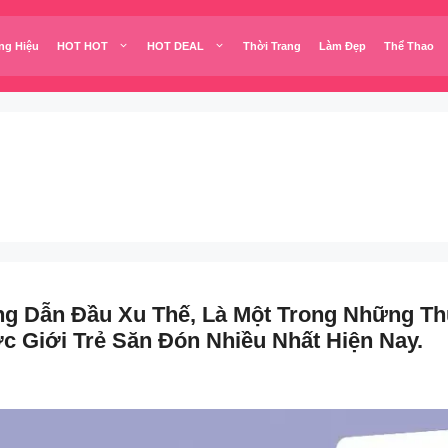
ng Hiệu
HOT HOT
HOT DEAL
Thời Trang
Làm Đẹp
Thể Thao
ng Dẫn Đầu Xu Thế, Là Một Trong Những T
 Giới Trẻ Săn Đón Nhiều Nhất Hiện Nay.