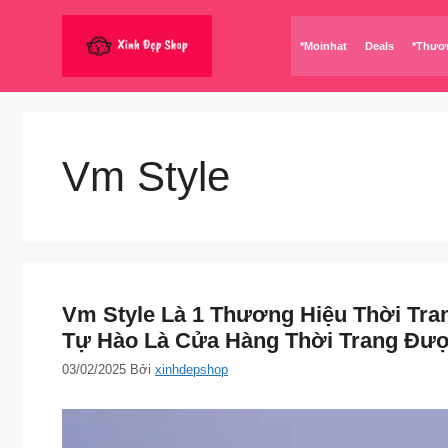
Chuyển
đến
*Moinhat
Deals
*Thươ
nội
dung
Vm Style
Vm Style Là 1 Thương Hiệu Thời Tra
Tự Hào Là Cửa Hàng Thời Trang Được
03/02/2025
Bởi
xinhdepshop