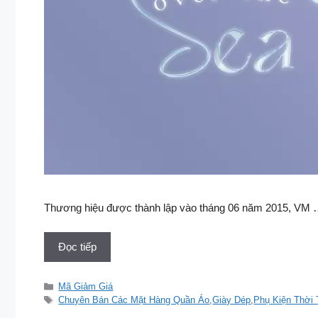
Thương hiệu được thành lập vào tháng 06 năm 2015, VM
Đọc tiếp
Danh
Mã Giảm Giá
mục
Thẻ
Chuyên Bán Các Mặt Hàng Quần Áo
,
Giày Dép
,
Phụ Kiện Thời 