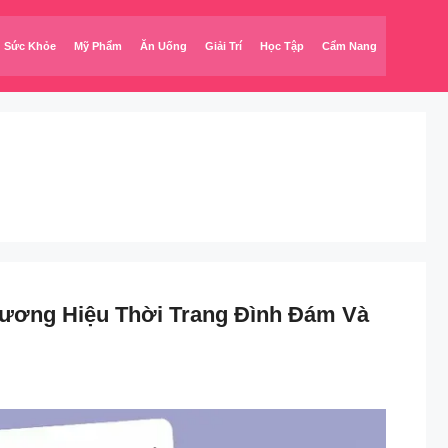
Sức Khỏe
Mỹ Phẩm
Ăn Uống
Giải Trí
Học Tập
Cẩm Nang
hương Hiệu Thời Trang Đình Đám Và