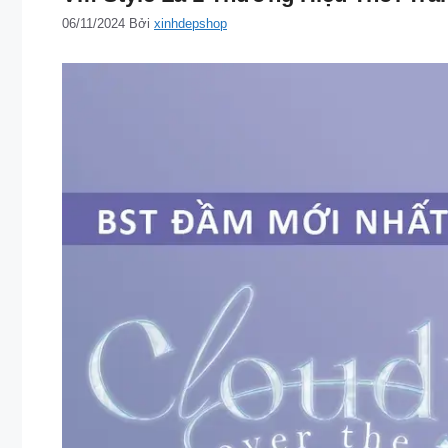
06/11/2024
Bởi
xinhdepshop