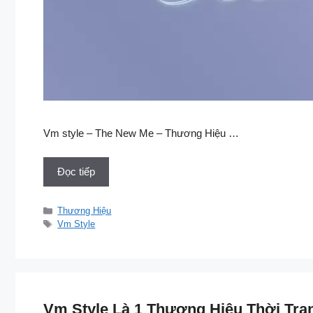
Vm style – The New Me – Thương Hiệu …
Đọc tiếp
Danh
Thương Hiệu
mục
Thẻ
Vm Style
Vm Style Là 1 Thương Hiệu Thời Tra