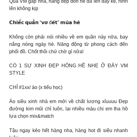
Qua VM gấp nha, hàng đẹp đón hè đã lên đầy kệ, hình
lên không kịp
𝗖𝗵𝗶𝗲̂́𝗰 𝗾𝘂𝗮̂̀𝗻 “𝘃𝗼̛ đ𝗲́𝘁” 𝗺𝘂̀𝗮 𝗵𝗲̀
Không còn phải nói nhiều về em quần này nữa, bay
nắng nóng ngày hè. Năng động từ phong cách đến
phối đồ. Chốt thôi chứ chờ gì nữa!
CÓ 1 SỰ XINH ĐẸP HÔNG HỀ NHẸ Ở ĐÂY VM
STYLE
CHỈ #1xx/ áo (x tiểu học)
Áo siêu xinh nhà em mới về chất lượng xỉuuuu Đẹp
đường kim mũi chỉ luôn, lại nhiều màu chị em tha hồ
lựa chọn mix&match
Tậu ngay kẻo hết hàng nha, hàng hot đi siêu nhanh