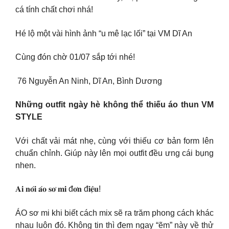
cá tính chất chơi nhá!
Hé lộ một vài hình ảnh “u mê lạc lối” tại VM Dĩ An
Cùng đón chờ 01/07 sắp tới nhé!
‍ 76 Nguyễn An Ninh, Dĩ An, Bình Dương
Những outfit ngày hè không thể thiếu áo thun VM
STYLE
Với chất vải mát nhẹ, cùng với thiếu cơ bản form lên
chuẩn chỉnh. Giúp này lên mọi outfit đều ưng cái bụng
nhen.
𝐀𝐢 𝐧𝐨́𝐢 𝐚́𝐨 𝐬𝐨̛ 𝐦𝐢 đ𝐨̛𝐧 đ𝐢𝐞̣̂𝐮!
ÁO sơ mi khi biết cách mix sẽ ra trăm phong cách khác
nhau luôn đó. Không tin thì đem ngay “ẽm” này về thử