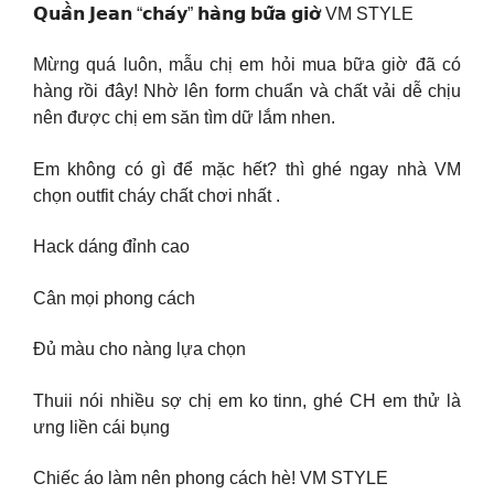
𝗤𝘂𝗮̂̀𝗻 𝗝𝗲𝗮𝗻 “𝗰𝗵𝗮́𝘆” 𝗵𝗮̀𝗻𝗴 𝗯𝘂̛̃𝗮 𝗴𝗶𝗼̛̀ VM STYLE
Mừng quá luôn, mẫu chị em hỏi mua bữa giờ đã có
hàng rồi đây! Nhờ lên form chuẩn và chất vải dễ chịu
nên được chị em săn tìm dữ lắm nhen.
Em không có gì để mặc hết? thì ghé ngay nhà VM
chọn outfit cháy chất chơi nhất .
Hack dáng đỉnh cao
Cân mọi phong cách
Đủ màu cho nàng lựa chọn
Thuii nói nhiều sợ chị em ko tinn, ghé CH em thử là
ưng liền cái bụng
Chiếc áo làm nên phong cách hè! VM STYLE