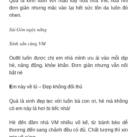
Quá là xinh luôn với mẫu váy hoa nhà VM, hoa nhí
đơn giản nhưng mặc vào lại hết sức tôn da luôn đó
nhen.
𝑆𝑎̀𝑖 𝐺𝑜̀𝑛 𝑛𝑔𝑎̀𝑦 𝑛𝑎̆́𝑛𝑔
𝑋𝑖𝑛ℎ 𝑥𝑎̆́𝑛 𝑐𝑢̀𝑛𝑔 𝑉𝑀
Outfit luôn được chị em nhà mình ưu ái vào mỗi dịp
hè, năng động, khỏe khắn. Đơn giản nhưng vẫn nổi
bật nè
𝗘m này về tủ – Đẹp không đối thủ
Quá là xinh đẹp tẹc vời luôn bà con ơi, hè mà không
có em này là hơi bị tiếc nhá!
Hè đến đầm nhà VM nhiều vô kể, từ bánh bèo dễ
thương đến sang chảnh đều có đủ. Chất lượng thì xịn