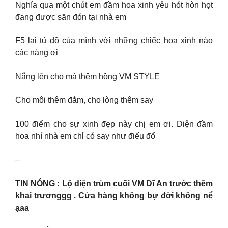
Nghía qua một chút em đầm hoa xinh yêu hót hòn họt
đang được săn đón tại nhà em
F5 lại tủ đồ của mình với những chiếc hoa xinh nào
các nàng ơi
Nắng lên cho má thêm hồng VM STYLE
Cho môi thêm đắm, cho lòng thêm say
100 điểm cho sự xinh đẹp này chị em ơi. Diện đầm
hoa nhí nhà em chỉ có say như điếu đổ
–
TIN NÓNG : Lộ diện trùm cuối VM Dĩ An trước thềm
khai trươnggg . Cửa hàng không bự đời không nể
ạaa