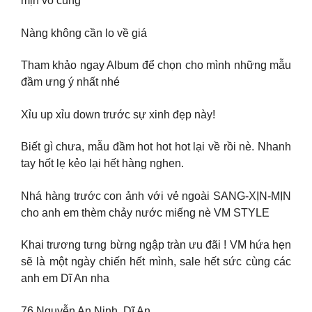
mịn vô cùng
Nàng không cần lo về giá
Tham khảo ngay Album để chọn cho mình những mẫu
đầm ưng ý nhất nhé
Xỉu up xỉu down trước sự xinh đẹp này!
Biết gì chưa, mẫu đầm hot hot hot lại về rồi nè. Nhanh
tay hốt lẹ kẻo lại hết hàng nghen.
Nhá hàng trước con ảnh với vẻ ngoài SANG-XỊN-MỊN
cho anh em thèm chảy nước miếng nè VM STYLE
Khai trương tưng bừng ngập tràn ưu đãi ! VM hứa hẹn
sẽ là một ngày chiến hết mình, sale hết sức cùng các
anh em Dĩ An nha
76 Nguyễn An Ninh, Dĩ An