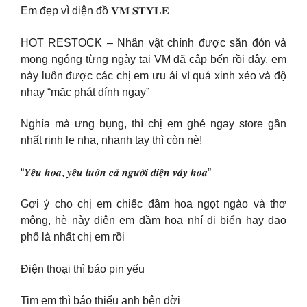
Em đẹp vì diện đồ 𝐕𝐌 𝐒𝐓𝐘𝐋𝐄
HOT RESTOCK – Nhân vật chính được săn đón và
mong ngóng từng ngày tại VM đã cập bến rồi đây, em
này luôn được các chị em ưu ái vì quá xinh xẻo và độ
nhạy “mặc phát dính ngay”
Nghía mà ưng bụng, thì chị em ghé ngay store gần
nhất rinh lẹ nha, nhanh tay thì còn nè!
“𝒀𝒆̂𝒖 𝒉𝒐𝒂, 𝒚𝒆̂𝒖 𝒍𝒖𝒐̂𝒏 𝒄𝒂̉ 𝒏𝒈𝒖̛𝒐̛̀𝒊 𝒅𝒊𝒆̣̂𝒏 𝒗𝒂́𝒚 𝒉𝒐𝒂”
Gợi ý cho chị em chiếc đầm hoa ngọt ngào và thơ
mộng, hè này diện em đầm hoa nhí đi biển hay dao
phố là nhất chị em rồi
Điện thoại thì báo pin yếu
Tim em thì báo thiếu anh bên đời