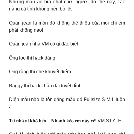
Những mẫu áo bra chất chơi người dơ thế này, các
nàng cá tính không nên bỏ lỡ.
Quần jean là món đồ không thể thiếu của mọi chị em
phải không nào!
Quần jean nhà VM có gì đặc biệt
Ống loe thì hack dáng
Ống rộng thì che khuyết điểm
Baggy thì hack chân dài tuyệt đỉnh
Diện mẫu nào là tôn dáng mẫu đó Fullsize S-M-L luôn
ạ
𝐓𝐮̉ 𝐧𝐡𝐚̀ 𝐚𝐢 𝐤𝐡𝐨̂ 𝐡𝐞́𝐨 – 𝐍𝐡𝐚𝐧𝐡 𝐤𝐞́𝐨 𝐞𝐦 𝐧𝐚̀𝐲 𝐯𝐞̂̀! VM STYLE