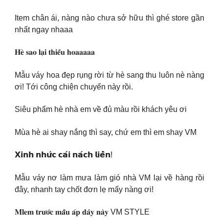
Item chân ái, nàng nào chưa sở hữu thì ghé store gần
nhất ngay nhaaa
𝐇𝐞̀ 𝐬𝐚𝐨 𝐥𝐚̣𝐢 𝐭𝐡𝐢𝐞̂́𝐮 𝐡𝐨𝐚𝐚𝐚𝐚𝐚
Mẫu váy hoa đẹp rụng rời từ hè sang thu luôn nè nàng
ơi! Tới công chiện chuyến này rồi.
Siêu phẩm hè nhà em về đủ màu rồi khách yêu ơi
Mùa hè ai shay nắng thì say, chứ em thì em shay VM
𝗫𝗶𝗻𝗵 𝗻𝗵𝘂̛́𝗰 𝗰𝗮́𝗶 𝗻𝗮́𝗰𝗵 𝗹𝗶𝗲̂̀𝗻!
Mẫu váy nơ làm mưa làm gió nhà VM lại về hàng rồi
đây, nhanh tay chốt đơn lẹ mấy nàng ơi!
𝐌𝐥𝐞𝐦 𝐭𝐫𝐮̛𝐨̛́𝐜 𝐦𝐚̂̃𝐮 𝐚́𝐩 𝐝𝐚̂𝐲 𝐧𝐚̀𝐲 VM STYLE