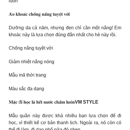
luôn
𝐀́𝐨 𝐤𝐡𝐨𝐚́𝐜 𝐜𝐡𝐨̂́𝐧𝐠 𝐧𝐚̆́𝐧𝐠 𝐭𝐮𝐲𝐞̣̂𝐭 𝐯𝐨̛̀𝐢
Dưỡng da cả năm, nhưng đen chỉ cần một nắng! Em
khoác này là lựa chọn đúng đắn nhất cho hè này rồi.
Chống nắng tuyệt vời
Giảm nhiệt nắng nóng
Mẫu mã thời trang
Màu sắc đa dạng
𝐌𝐚̣̆𝐜 đ𝐢 𝐡𝐨̣𝐜 𝐥𝐚̀ 𝐡𝐞̂́𝐭 𝐧𝐮̛𝐨̛́𝐜 𝐜𝐡𝐚̂́𝐦 𝐥𝐮𝐨̂𝐧
VM STYLE
Mẫu quần này được khá nhiều bạn lựa chọn để đi
học, vì thiết kế cơ bản thanh lịch. Ngoài ra, nó còn có
thể đi làm, đi dạo phố nữa đó nhen.