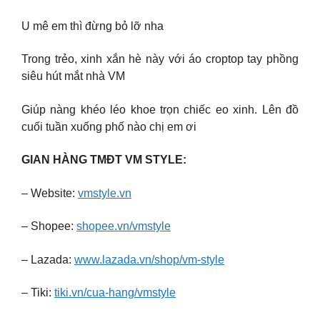
U mê em thì đừng bỏ lỡ nha
Trong trẻo, xinh xắn hè này với áo croptop tay phồng
siêu hút mắt nhà VM
Giúp nàng khéo léo khoe trọn chiếc eo xinh. Lên đồ
cuối tuần xuống phố nào chị em ơi
GIAN HÀNG TMĐT VM STYLE:
– Website:
vmstyle.vn
– Shopee:
shopee.vn/vmstyle
– Lazada:
www.lazada.vn/shop/vm-style
– Tiki:
tiki.vn/cua-hang/vmstyle