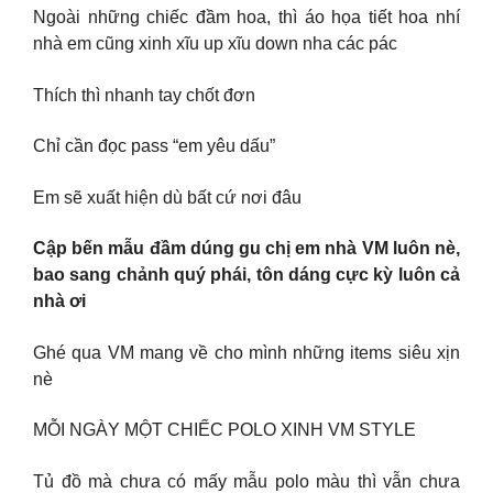
Ngoài những chiếc đầm hoa, thì áo họa tiết hoa nhí
nhà em cũng xinh xĩu up xĩu down nha các pác
Thích thì nhanh tay chốt đơn
Chỉ cần đọc pass “em yêu dấu”
Em sẽ xuất hiện dù bất cứ nơi đâu
Cập bến mẫu đầm dúng gu chị em nhà VM luôn nè,
bao sang chảnh quý phái, tôn dáng cực kỳ luôn cả
nhà ơi
Ghé qua VM mang về cho mình những items siêu xịn
nè
MỖI NGÀY MỘT CHIẾC POLO XINH VM STYLE
Tủ đồ mà chưa có mấy mẫu polo màu thì vẫn chưa