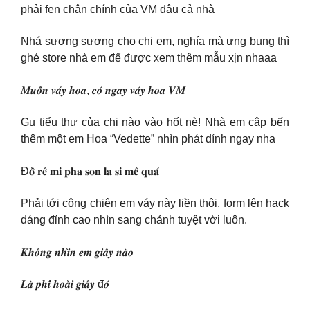
phải fen chân chính của VM đâu cả nhà
Nhá sương sương cho chị em, nghía mà ưng bụng thì
ghé store nhà em để được xem thêm mẫu xịn nhaaa
𝑴𝒖𝒐̂́𝒏 𝒗𝒂́𝒚 𝒉𝒐𝒂, 𝒄𝒐́ 𝒏𝒈𝒂𝒚 𝒗𝒂́𝒚 𝒉𝒐𝒂 𝑽𝑴
Gu tiểu thư của chị nào vào hốt nè! Nhà em cập bến
thêm một em Hoa “Vedette” nhìn phát dính ngay nha
Đ𝐨̂̀ 𝐫𝐞̂ 𝐦𝐢 𝐩𝐡𝐚 𝐬𝐨𝐧 𝐥𝐚 𝐬𝐢 𝐦𝐞̂ 𝐪𝐮𝐚́
Phải tới công chiện em váy này liền thôi, form lên hack
dáng đỉnh cao nhìn sang chảnh tuyệt vời luôn.
𝑲𝒉𝒐̂𝒏𝒈 𝒏𝒉𝒊̀𝒏 𝒆𝒎 𝒈𝒊𝒂̂𝒚 𝒏𝒂̀𝒐
𝑳𝒂̀ 𝒑𝒉𝒊́ 𝒉𝒐𝒂̀𝒊 𝒈𝒊𝒂̂𝒚 đ𝒐́