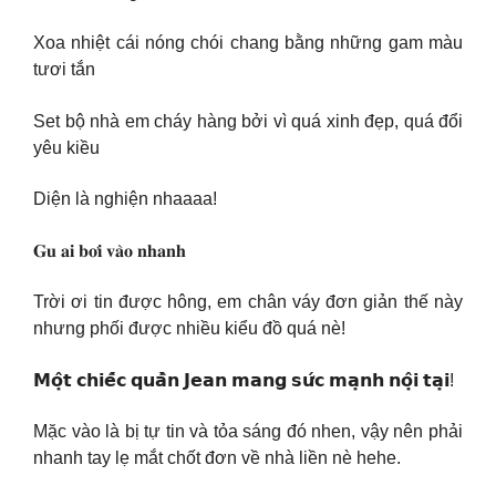
Xoa nhiệt cái nóng chói chang bằng những gam màu
tươi tắn
Set bộ nhà em cháy hàng bởi vì quá xinh đẹp, quá đổi
yêu kiều
Diện là nghiện nhaaaa!
𝐆𝐮 𝐚𝐢 𝐛𝐨̛𝐢 𝐯𝐚̀𝐨 𝐧𝐡𝐚𝐧𝐡
Trời ơi tin được hông, em chân váy đơn giản thế này
nhưng phối được nhiều kiểu đồ quá nè!
𝗠𝗼̣̂𝘁 𝗰𝗵𝗶𝗲̂́𝗰 𝗾𝘂𝗮̂̀𝗻 𝗝𝗲𝗮𝗻 𝗺𝗮𝗻𝗴 𝘀𝘂̛́𝗰 𝗺𝗮̣𝗻𝗵 𝗻𝗼̣̂𝗶 𝘁𝗮̣𝗶!
Mặc vào là bị tự tin và tỏa sáng đó nhen, vậy nên phải
nhanh tay lẹ mắt chốt đơn về nhà liền nè hehe.