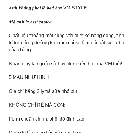
𝑨𝒏𝒉 𝒌𝒉𝒐̂𝒏𝒈 𝒑𝒉𝒂̉𝒊 𝒍𝒂̀ 𝒃𝒂𝒅 𝒃𝒐𝒚 VM STYLE
𝑴𝒂̀ 𝒂𝒏𝒉 𝒍𝒂̀ 𝒃𝒆𝒔𝒕 𝒄𝒉𝒐𝒊𝒄𝒆
Chất liệu thoáng mát cùng với thiết kế năng động, tinh
tế trên từng đường kim mũi chỉ sẽ làm nổi bật sự tự tin
của chàng
Nhanh tay là người sở hữu item siêu hot nhà VM thôi!
5 MÀU NHƯ HÌNH
Giá chỉ bằng 2 ly trà sữa nhỏ xíu
KHÔNG CHỈ RẺ MÀ CÒN:
Form chuẩn chỉnh, phối đồ đỉnh cao
Diện đi đâu cũng tiện và cũng hợp