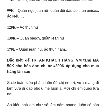
𝟗𝟗𝐊 – Quần ngố jean nữ, quần đũi dài, áo thun unisex,
áo kiểu,…
𝟏𝟐𝟗𝐊 – Áo thun nữ
𝟏𝟑𝟗𝐊 – Quần baggy, quần jean nữ
𝟏𝟕𝟗𝐤 – Quần jean nữ, áo thun nam….
Đặc biệt, để TRI ÂN KHÁCH HÀNG, VM tặng MÃ
50K cho hóa đơn chỉ từ #399K áp dụng cho mua
hàng lần sau
Sa.le toàn siêu phẩm luôn đó chị em ơi, vừa mang đi
làm vừa đi dạo phố u mê luôn á. Mời chị em quẹo lựa
nà!
Áo kiểu nhà em như số tám nằm ngang, luôn có sẵn