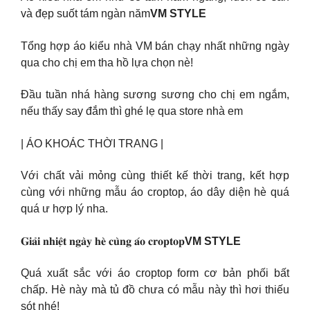
và đẹp suốt tám ngàn năm
VM STYLE
Tổng hợp áo kiểu nhà VM bán chạy nhất những ngày
qua cho chị em tha hồ lựa chọn nè!
Đầu tuần nhá hàng sương sương cho chị em ngắm,
nếu thấy say đắm thì ghé lẹ qua store nhà em
| ÁO KHOÁC THỜI TRANG |
Với chất vải mỏng cùng thiết kế thời trang, kết hợp
cùng với những mẫu áo croptop, áo dây diện hè quá
quá ư hợp lý nha.
𝐆𝐢𝐚̉𝐢 𝐧𝐡𝐢𝐞̣̂𝐭 𝐧𝐠𝐚̀𝐲 𝐡𝐞̀ 𝐜𝐮̀𝐧𝐠 𝐚́𝐨 𝐜𝐫𝐨𝐩𝐭𝐨𝐩
VM STYLE
Quá xuất sắc với áo croptop form cơ bản phối bất
chấp. Hè này mà tủ đồ chưa có mẫu này thì hơi thiếu
sót nhé!