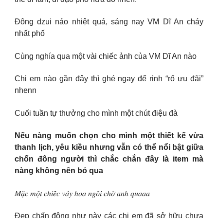
Đông dzui náo nhiệt quá, sáng nay VM Dĩ An cháy
nhất phố
Cùng nghía qua một vài chiếc ảnh của VM Dĩ An nào
Chị em nào gần đây thì ghé ngay để rinh “rổ ưu đãi”
nhenn
Cuối tuần tự thưởng cho mình một chút điệu đà
Nếu nàng muốn chọn cho mình một thiết kế vừa
thanh lịch, yêu kiều nhưng vẫn có thể nổi bật giữa
chốn đông người thì chắc chắn đây là item mà
nàng không nên bỏ qua
𝑀𝑎̣̆𝑐 𝑚𝑜̣̂𝑡 𝑐ℎ𝑖𝑒̂́𝑐 𝑣𝑎́𝑦 ℎ𝑜𝑎 𝑛𝑔𝑜̂̀𝑖 𝑐ℎ𝑜̛̀ 𝑎𝑛ℎ 𝑞𝑢𝑎𝑎𝑎
Đẹp chấn động như này các chị em đã sở hữu chưa