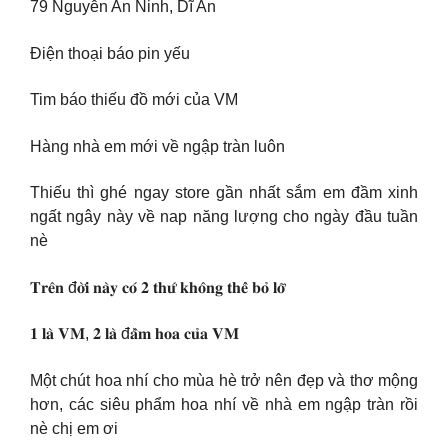
79 Nguyễn An Ninh, Dĩ An
Điện thoại báo pin yếu
Tim báo thiếu đồ mới của VM
Hàng nhà em mới về ngập tràn luôn
Thiếu thì ghé ngay store gần nhất sắm em đầm xinh
ngất ngây này về nap năng lượng cho ngày đầu tuần
nè
𝐓𝐫𝐞̂𝐧 đ𝐨̛̀𝐢 𝐧𝐚̀𝐲 𝐜𝐨́ 𝟐 𝐭𝐡𝐮̛́ 𝐤𝐡𝐨̂𝐧𝐠 𝐭𝐡𝐞̂̉ 𝐛𝐨̉ 𝐥𝐨̛̃
𝟏 𝐥𝐚̀ 𝐕𝐌, 𝟐 𝐥𝐚̀ đ𝐚̂̀𝐦 𝐡𝐨𝐚 𝐜𝐮̉𝐚 𝐕𝐌
Một chút hoa nhí cho mùa hè trở nên đẹp và thơ mộng
hơn, các siêu phẩm hoa nhí về nhà em ngập tràn rồi
nè chị em ơi