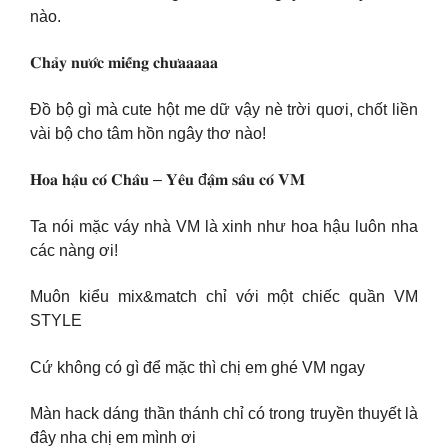
nào.
𝐂𝐡𝐚̉𝐲 𝐧𝐮̛𝐨̛́𝐜 𝐦𝐢𝐞̂́𝐧𝐠 𝐜𝐡𝐮̛𝐚𝐚𝐚𝐚𝐚
Đồ bộ gì mà cute hột me dữ vậy nè trời quơi, chốt liền
vài bộ cho tâm hồn ngây thơ nào!
𝐇𝐨𝐚 𝐡𝐚̣̂𝐮 𝐜𝐨́ 𝐂𝐡𝐚̂𝐮 – 𝐘𝐞̂𝐮 đ𝐚̣̂𝐦 𝐬𝐚̂𝐮 𝐜𝐨́ 𝐕𝐌
Ta nói mặc váy nhà VM là xinh như hoa hậu luôn nha
các nàng ơi!
Muôn kiểu mix&match chỉ với một chiếc quần VM
STYLE
Cứ không có gì để mặc thì chị em ghé VM ngay
Màn hack dáng thần thánh chỉ có trong truyền thuyết là
đây nha chị em mình ơi