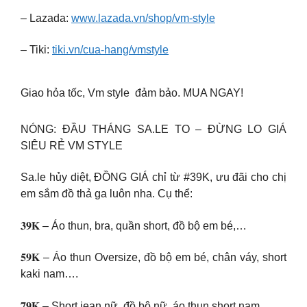
– Lazada:
www.lazada.vn/shop/vm-style
– Tiki:
tiki.vn/cua-hang/vmstyle
Giao hỏa tốc, Vm style đảm bảo. MUA NGAY!
NÓNG: ĐẦU THÁNG SA.LE TO – ĐỪNG LO GIÁ
SIÊU RẺ VM STYLE
Sa.le hủy diệt, ĐỒNG GIÁ chỉ từ #39K, ưu đãi cho chị
em sắm đồ thả ga luôn nha. Cụ thể:
𝟑𝟗𝐊 – Áo thun, bra, quần short, đồ bộ em bé,…
𝟓𝟗𝐊 – Áo thun Oversize, đồ bộ em bé, chân váy, short
kaki nam….
𝟕𝟗𝐊 – Short jean nữ, đồ bộ nữ, áo thun,short nam…