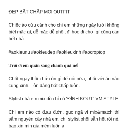
ĐẸP BẤT CHẤP MỌI OUTFIT
Chiếc áo cứu cánh cho chị em những ngày lười không
biết mặc gì, dễ mặc dễ phối, đi học đi chơi gì cũng cân
hết nhá
#aokieunu #aokieudep #aokieuxinh #aocroptop
𝐓𝐫𝐨̀𝐢 𝐨̛𝐢 𝐞𝐦 𝐪𝐮𝐚̂̀𝐧 𝐬𝐚𝐧𝐠 𝐜𝐡𝐚̉𝐧𝐡 𝐪𝐮𝐚́ 𝐧𝐞̀!
Chốt ngay thôi chứ còn gì để nói nữa, phối với áo nào
cũng xinh. Tôn dáng bất chấp luôn.
Stylist nhà em mix đồ chỉ có “ĐỈNH KOUT” VM STYLE
Chị em nào có đ.au đ.ớn, gục ngã vì mix&match thì
sắm nguyên cây nhà em, chị stylist phối sẵn hết rồi nè,
bao xịn mịn giá mềm luôn ạ