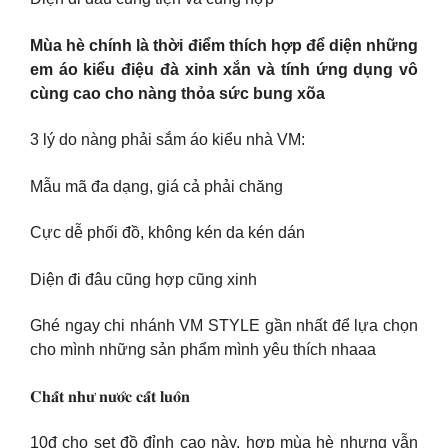
Mùa hè chính là thời điểm thích hợp để diện những
em áo kiểu điệu đà xinh xắn và tính ứng dụng vô
cùng cao cho nàng thỏa sức bung xõa
3 lý do nàng phải sắm áo kiểu nhà VM:
Mẫu mã đa dạng, giá cả phải chăng
Cực dễ phối đồ, không kén da kén dán
Diện đi đâu cũng hợp cũng xinh
Ghé ngay chi nhánh VM STYLE gần nhất để lựa chọn
cho mình những sản phẩm mình yêu thích nhaaa
𝐂𝐡𝐚̂́𝐭 𝐧𝐡𝐮̛ 𝐧𝐮̛𝐨̛́𝐜 𝐜𝐚̂́𝐭 𝐥𝐮𝐨̂𝐧
10đ cho set đồ đỉnh cao này, hợp mùa hè nhưng vẫn