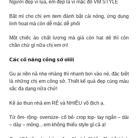
Người đẹp vì lụa, em đẹp là vì mặc đồ VM STYLE
Bật mí cho chị em item đánh bật cái nóng, ứng dụng
linh hoạt mà còn dễ mặc dễ phối
Một chiếc áo chất lượng mà giá còn hạt dẻ thì còn
chần chừ gì nữa chị em ơi!
𝗖𝗮́𝗰 𝗰𝗼̂ 𝗻𝗮̀𝗻𝗴 𝗰𝗼̂𝗻𝗴 𝘀𝗼̛̉ 𝗼̛𝗶𝗶𝗶𝗶
Gu ai nền nả nhẹ nhàng thì nhanh bơi vào nè, đặc biệt
là những chị em công sở. Thiết kế quá đẹp cùng màu
sắc đa dạng nữa chứ!
Kệ áo thun nhà em RẺ và NHIỀU vô địch ạ.
Từ ôm- rộng- oversize- cổ bẻ- crop top- tay ngắn – dài
– dày – mỏng…em không thiếu style gì cả ạ!