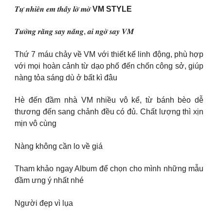
𝑻𝒖̛̣ 𝒏𝒉𝒊𝒆̂𝒏 𝒆𝒎 𝒕𝒉𝒂̂́𝒚 𝒍𝒐̛̀ 𝒎𝒐̛̀
VM STYLE
𝑻𝒖̛𝒐̛̉𝒏𝒈 𝒓𝒂̆̀𝒏𝒈 𝒔𝒂𝒚 𝒏𝒂̆́𝒏𝒈, 𝒂𝒊 𝒏𝒈𝒐̛̀ 𝒔𝒂𝒚 𝑽𝑴
Thứ 7 máu chảy về VM với thiết kế linh động, phù hợp
với mọi hoàn cảnh từ dạo phố đến chốn công sở, giúp
nàng tỏa sáng dù ở bất kì đâu
Hè đến đầm nhà VM nhiều vô kể, từ bánh bèo dễ
thương đến sang chảnh đều có đủ. Chất lượng thì xịn
mịn vô cùng
Nàng không cần lo về giá
Tham khảo ngay Album để chọn cho mình những mẫu
đầm ưng ý nhất nhé
Người đẹp vì lụa